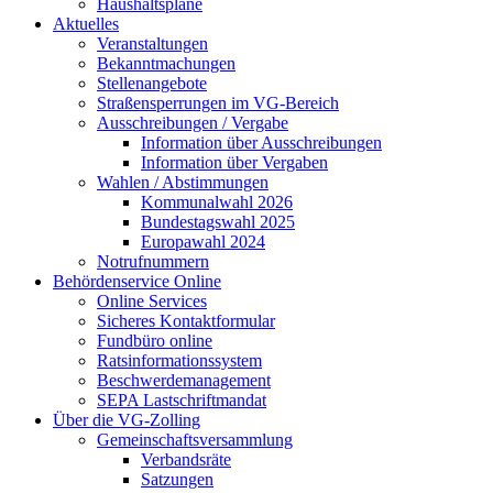
Haushaltspläne
Aktuelles
Veranstaltungen
Bekanntmachungen
Stellenangebote
Straßensperrungen im VG-Bereich
Ausschreibungen / Vergabe
Information über Ausschreibungen
Information über Vergaben
Wahlen / Abstimmungen
Kommunalwahl 2026
Bundestagswahl 2025
Europawahl 2024
Notrufnummern
Behördenservice Online
Online Services
Sicheres Kontaktformular
Fundbüro online
Ratsinformationssystem
Beschwerdemanagement
SEPA Lastschriftmandat
Über die VG-Zolling
Gemeinschaftsversammlung
Verbandsräte
Satzungen