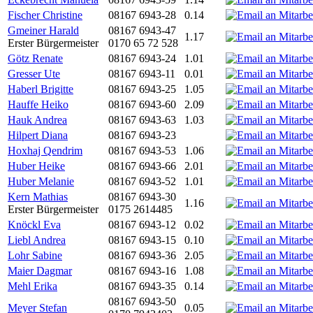
Fischer Christine
08167 6943-28
0.14
Gmeiner Harald
08167 6943-47
1.17
Erster Bürgermeister
0170 65 72 528
Götz Renate
08167 6943-24
1.01
Gresser Ute
08167 6943-11
0.01
Haberl Brigitte
08167 6943-25
1.05
Hauffe Heiko
08167 6943-60
2.09
Hauk Andrea
08167 6943-63
1.03
Hilpert Diana
08167 6943-23
Hoxhaj Qendrim
08167 6943-53
1.06
Huber Heike
08167 6943-66
2.01
Huber Melanie
08167 6943-52
1.01
Kern Mathias
08167 6943-30
1.16
Erster Bürgermeister
0175 2614485
Knöckl Eva
08167 6943-12
0.02
Liebl Andrea
08167 6943-15
0.10
Lohr Sabine
08167 6943-36
2.05
Maier Dagmar
08167 6943-16
1.08
Mehl Erika
08167 6943-35
0.14
08167 6943-50
Meyer Stefan
0.05