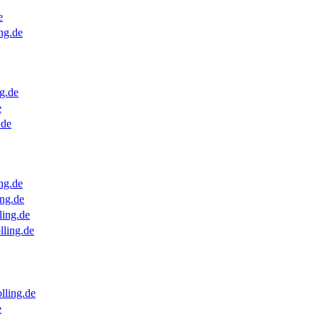
e
ng.de
g.de
e
.de
ng.de
ng.de
ling.de
lling.de
lling.de
e