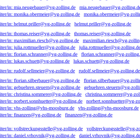
mia.neugebauer@vg-zolling.d
monika.obermeier@vg-zolli
helmut.priller@vg-zolling.de
thomas.reiser@vg-zolling.de
maximilian.riesch@vg-zollin
julia.rottmueller@vg-zolling.d
florian.schranner@vg-zolling
lukas.schuett@vg-zolling.de
rudolf.sellmeier@vg-zolling.de
florian.silberbauer@vg-zolli
gebuehren.steuern@vg-zolli
christina.sommerer@vg-zol
norbert.sonnhuetter@vg-zo
vhs-zolling@vhs-moosburg.de
finanzen@vg-zolling.de
vollstreckungsstelle@vg-zo
daniel.vrhovnik@vg-zolling.d