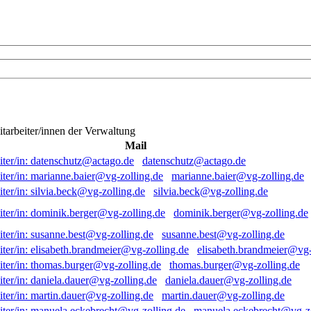
itarbeiter/innen der Verwaltung
Mail
datenschutz@actago.de
marianne.baier@vg-zolling.de
silvia.beck@vg-zolling.de
dominik.berger@vg-zolling.de
susanne.best@vg-zolling.de
elisabeth.brandmeier@vg-
thomas.burger@vg-zolling.de
daniela.dauer@vg-zolling.de
martin.dauer@vg-zolling.de
manuela.eckebrecht@vg-zo