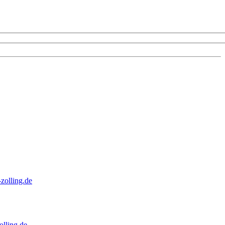
zolling.de
lling.de