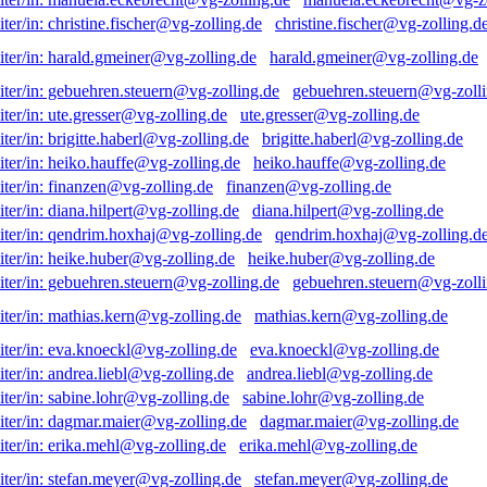
christine.fischer@vg-zolling.d
harald.gmeiner@vg-zolling.de
gebuehren.steuern@vg-zolli
ute.gresser@vg-zolling.de
brigitte.haberl@vg-zolling.de
heiko.hauffe@vg-zolling.de
finanzen@vg-zolling.de
diana.hilpert@vg-zolling.de
qendrim.hoxhaj@vg-zolling.d
heike.huber@vg-zolling.de
gebuehren.steuern@vg-zolli
mathias.kern@vg-zolling.de
eva.knoeckl@vg-zolling.de
andrea.liebl@vg-zolling.de
sabine.lohr@vg-zolling.de
dagmar.maier@vg-zolling.de
erika.mehl@vg-zolling.de
stefan.meyer@vg-zolling.de