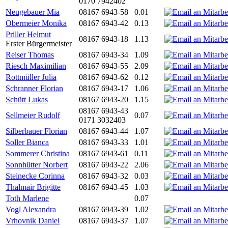
0170 7942402
Neugebauer Mia
08167 6943-58
0.01
Obermeier Monika
08167 6943-42
0.13
Priller Helmut
08167 6943-18
1.13
Erster Bürgermeister
Reiser Thomas
08167 6943-34
1.09
Riesch Maximilian
08167 6943-55
2.09
Rottmüller Julia
08167 6943-62
0.12
Schranner Florian
08167 6943-17
1.06
Schütt Lukas
08167 6943-20
1.15
08167 6943-43
Sellmeier Rudolf
0.07
0171 3032403
Silberbauer Florian
08167 6943-44
1.07
Soller Bianca
08167 6943-33
1.01
Sommerer Christina
08167 6943-61
0.11
Sonnhütter Norbert
08167 6943-22
2.06
Steinecke Corinna
08167 6943-32
0.03
Thalmair Brigitte
08167 6943-45
1.03
Toth Marlene
0.07
Vogl Alexandra
08167 6943-39
1.02
Vrhovnik Daniel
08167 6943-37
1.07