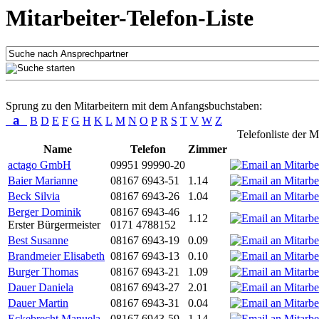
Mitarbeiter-Telefon-Liste
Sprung zu den Mitarbeitern mit dem Anfangsbuchstaben:
a
B
D
E
F
G
H
K
L
M
N
O
P
R
S
T
V
W
Z
Telefonliste der M
Name
Telefon
Zimmer
actago GmbH
09951 99990-20
Baier Marianne
08167 6943-51
1.14
Beck Silvia
08167 6943-26
1.04
Berger Dominik
08167 6943-46
1.12
Erster Bürgermeister
0171 4788152
Best Susanne
08167 6943-19
0.09
Brandmeier Elisabeth
08167 6943-13
0.10
Burger Thomas
08167 6943-21
1.09
Dauer Daniela
08167 6943-27
2.01
Dauer Martin
08167 6943-31
0.04
Eckebrecht Manuela
08167 6943-59
1.14