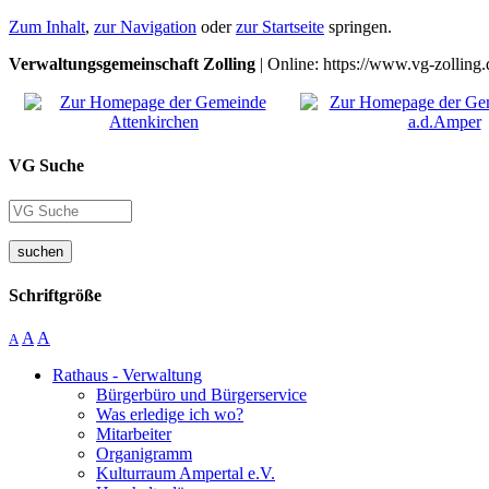
Zum Inhalt
,
zur Navigation
oder
zur Startseite
springen.
Verwaltungsgemeinschaft Zolling
| Online: https://www.vg-zolling.
VG Suche
suchen
Schriftgröße
A
A
A
Rathaus - Verwaltung
Bürgerbüro und Bürgerservice
Was erledige ich wo?
Mitarbeiter
Organigramm
Kulturraum Ampertal e.V.