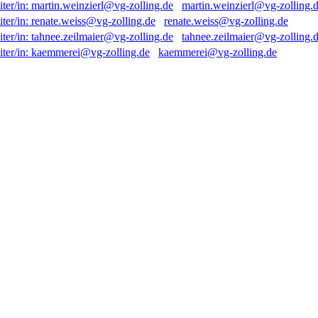
martin.weinzierl@vg-zolling.
renate.weiss@vg-zolling.de
tahnee.zeilmaier@vg-zolling.
kaemmerei@vg-zolling.de