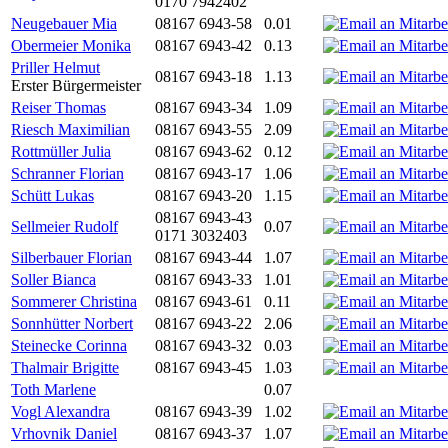
0170 7942402
Neugebauer Mia
08167 6943-58
0.01
Obermeier Monika
08167 6943-42
0.13
Priller Helmut
08167 6943-18
1.13
Erster Bürgermeister
Reiser Thomas
08167 6943-34
1.09
Riesch Maximilian
08167 6943-55
2.09
Rottmüller Julia
08167 6943-62
0.12
Schranner Florian
08167 6943-17
1.06
Schütt Lukas
08167 6943-20
1.15
08167 6943-43
Sellmeier Rudolf
0.07
0171 3032403
Silberbauer Florian
08167 6943-44
1.07
Soller Bianca
08167 6943-33
1.01
Sommerer Christina
08167 6943-61
0.11
Sonnhütter Norbert
08167 6943-22
2.06
Steinecke Corinna
08167 6943-32
0.03
Thalmair Brigitte
08167 6943-45
1.03
Toth Marlene
0.07
Vogl Alexandra
08167 6943-39
1.02
Vrhovnik Daniel
08167 6943-37
1.07