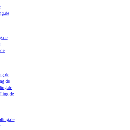
e
ng.de
g.de
e
.de
ng.de
ng.de
ling.de
lling.de
lling.de
e