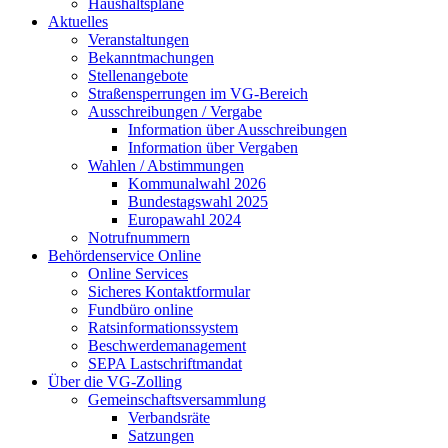
Haushaltspläne
Aktuelles
Veranstaltungen
Bekanntmachungen
Stellenangebote
Straßensperrungen im VG-Bereich
Ausschreibungen / Vergabe
Information über Ausschreibungen
Information über Vergaben
Wahlen / Abstimmungen
Kommunalwahl 2026
Bundestagswahl 2025
Europawahl 2024
Notrufnummern
Behördenservice Online
Online Services
Sicheres Kontaktformular
Fundbüro online
Ratsinformationssystem
Beschwerdemanagement
SEPA Lastschriftmandat
Über die VG-Zolling
Gemeinschaftsversammlung
Verbandsräte
Satzungen