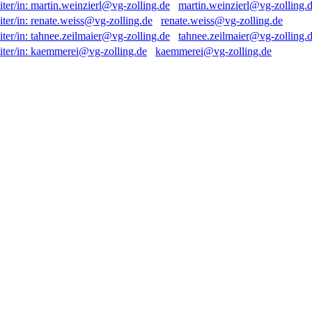
martin.weinzierl@vg-zolling.
renate.weiss@vg-zolling.de
tahnee.zeilmaier@vg-zolling.
kaemmerei@vg-zolling.de