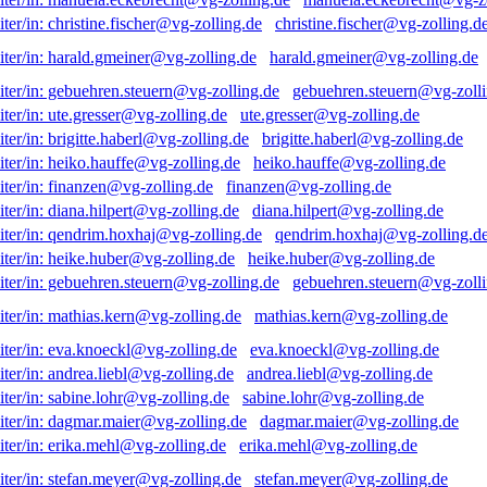
christine.fischer@vg-zolling.d
harald.gmeiner@vg-zolling.de
gebuehren.steuern@vg-zolli
ute.gresser@vg-zolling.de
brigitte.haberl@vg-zolling.de
heiko.hauffe@vg-zolling.de
finanzen@vg-zolling.de
diana.hilpert@vg-zolling.de
qendrim.hoxhaj@vg-zolling.d
heike.huber@vg-zolling.de
gebuehren.steuern@vg-zolli
mathias.kern@vg-zolling.de
eva.knoeckl@vg-zolling.de
andrea.liebl@vg-zolling.de
sabine.lohr@vg-zolling.de
dagmar.maier@vg-zolling.de
erika.mehl@vg-zolling.de
stefan.meyer@vg-zolling.de