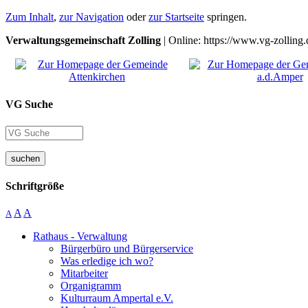
Zum Inhalt
,
zur Navigation
oder
zur Startseite
springen.
Verwaltungsgemeinschaft Zolling
| Online: https://www.vg-zolling.
VG Suche
suchen
Schriftgröße
A
A
A
Rathaus - Verwaltung
Bürgerbüro und Bürgerservice
Was erledige ich wo?
Mitarbeiter
Organigramm
Kulturraum Ampertal e.V.