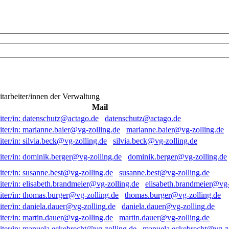
itarbeiter/innen der Verwaltung
Mail
datenschutz@actago.de
marianne.baier@vg-zolling.de
silvia.beck@vg-zolling.de
dominik.berger@vg-zolling.de
susanne.best@vg-zolling.de
elisabeth.brandmeier@vg-
thomas.burger@vg-zolling.de
daniela.dauer@vg-zolling.de
martin.dauer@vg-zolling.de
manuela.eckebrecht@vg-zo