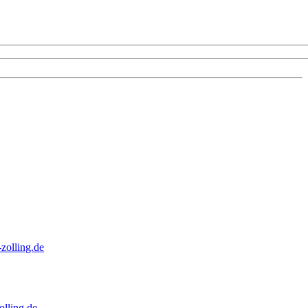
zolling.de
lling.de