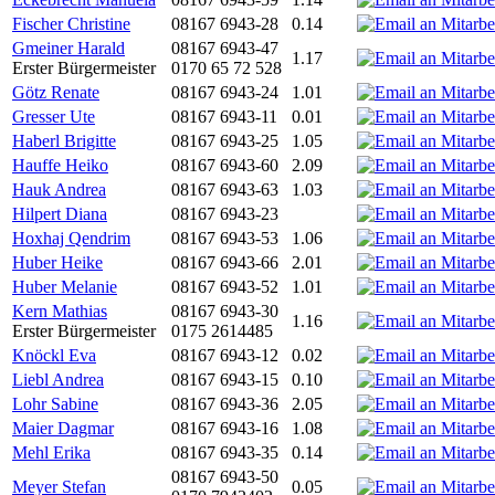
Fischer Christine
08167 6943-28
0.14
Gmeiner Harald
08167 6943-47
1.17
Erster Bürgermeister
0170 65 72 528
Götz Renate
08167 6943-24
1.01
Gresser Ute
08167 6943-11
0.01
Haberl Brigitte
08167 6943-25
1.05
Hauffe Heiko
08167 6943-60
2.09
Hauk Andrea
08167 6943-63
1.03
Hilpert Diana
08167 6943-23
Hoxhaj Qendrim
08167 6943-53
1.06
Huber Heike
08167 6943-66
2.01
Huber Melanie
08167 6943-52
1.01
Kern Mathias
08167 6943-30
1.16
Erster Bürgermeister
0175 2614485
Knöckl Eva
08167 6943-12
0.02
Liebl Andrea
08167 6943-15
0.10
Lohr Sabine
08167 6943-36
2.05
Maier Dagmar
08167 6943-16
1.08
Mehl Erika
08167 6943-35
0.14
08167 6943-50
Meyer Stefan
0.05