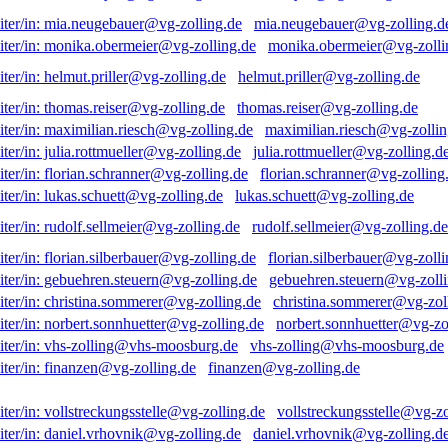
mia.neugebauer@vg-zolling.d
monika.obermeier@vg-zolli
helmut.priller@vg-zolling.de
thomas.reiser@vg-zolling.de
maximilian.riesch@vg-zollin
julia.rottmueller@vg-zolling.d
florian.schranner@vg-zolling
lukas.schuett@vg-zolling.de
rudolf.sellmeier@vg-zolling.de
florian.silberbauer@vg-zolli
gebuehren.steuern@vg-zolli
christina.sommerer@vg-zol
norbert.sonnhuetter@vg-zo
vhs-zolling@vhs-moosburg.de
finanzen@vg-zolling.de
vollstreckungsstelle@vg-zo
daniel.vrhovnik@vg-zolling.d