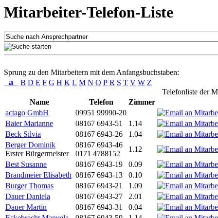
Mitarbeiter-Telefon-Liste
Sprung zu den Mitarbeitern mit dem Anfangsbuchstaben:
a
B
D
E
F
G
H
K
L
M
N
O
P
R
S
T
V
W
Z
Telefonliste der M
Name
Telefon
Zimmer
actago GmbH
09951 99990-20
Baier Marianne
08167 6943-51
1.14
Beck Silvia
08167 6943-26
1.04
Berger Dominik
08167 6943-46
1.12
Erster Bürgermeister
0171 4788152
Best Susanne
08167 6943-19
0.09
Brandmeier Elisabeth
08167 6943-13
0.10
Burger Thomas
08167 6943-21
1.09
Dauer Daniela
08167 6943-27
2.01
Dauer Martin
08167 6943-31
0.04
Eckebrecht Manuela
08167 6943-59
1.14