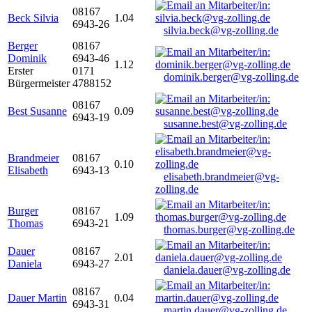
08167
Beck Silvia
1.04
6943-26
silvia.beck@vg-zolling.de
Berger
08167
Dominik
6943-46
1.12
Erster
0171
dominik.berger@vg-zolling.de
Bürgermeister
4788152
08167
Best Susanne
0.09
6943-19
susanne.best@vg-zolling.de
Brandmeier
08167
0.10
Elisabeth
6943-13
elisabeth.brandmeier@vg-
zolling.de
Burger
08167
1.09
Thomas
6943-21
thomas.burger@vg-zolling.de
Dauer
08167
2.01
Daniela
6943-27
daniela.dauer@vg-zolling.de
08167
Dauer Martin
0.04
6943-31
martin.dauer@vg-zolling.de