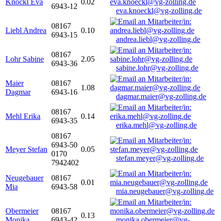
Knöckl Eva
0.02
6943-12
eva.knoeckl@vg-zolling.de
08167
Liebl Andrea
0.10
6943-15
andrea.liebl@vg-zolling.de
08167
Lohr Sabine
2.05
6943-36
sabine.lohr@vg-zolling.de
Maier
08167
1.08
Dagmar
6943-16
dagmar.maier@vg-zolling.de
08167
Mehl Erika
0.14
6943-35
erika.mehl@vg-zolling.de
08167
6943-50
Meyer Stefan
0.05
0170
stefan.meyer@vg-zolling.de
7942402
Neugebauer
08167
0.01
Mia
6943-58
mia.neugebauer@vg-zolling.de
Obermeier
08167
0.13
Monika
6943-42
monika.obermeier@vg-