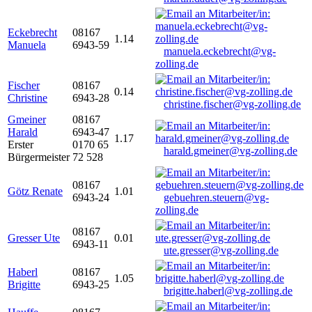
Eckebrecht
08167
1.14
Manuela
6943-59
manuela.eckebrecht@vg-
zolling.de
Fischer
08167
0.14
Christine
6943-28
christine.fischer@vg-zolling.de
Gmeiner
08167
Harald
6943-47
1.17
Erster
0170 65
harald.gmeiner@vg-zolling.de
Bürgermeister
72 528
08167
Götz Renate
1.01
6943-24
gebuehren.steuern@vg-
zolling.de
08167
Gresser Ute
0.01
6943-11
ute.gresser@vg-zolling.de
Haberl
08167
1.05
Brigitte
6943-25
brigitte.haberl@vg-zolling.de