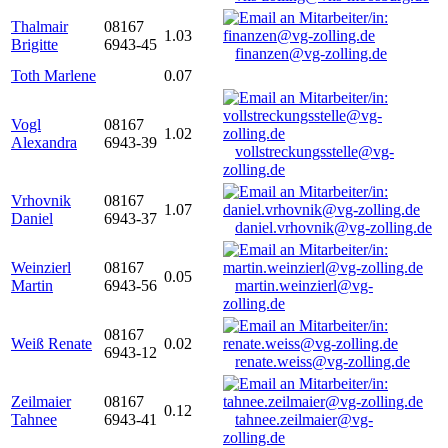
Thalmair
08167
1.03
Brigitte
6943-45
finanzen@vg-zolling.de
Toth Marlene
0.07
Vogl
08167
1.02
Alexandra
6943-39
vollstreckungsstelle@vg-
zolling.de
Vrhovnik
08167
1.07
Daniel
6943-37
daniel.vrhovnik@vg-zolling.de
Weinzierl
08167
0.05
Martin
6943-56
martin.weinzierl@vg-
zolling.de
08167
Weiß Renate
0.02
6943-12
renate.weiss@vg-zolling.de
Zeilmaier
08167
0.12
Tahnee
6943-41
tahnee.zeilmaier@vg-
zolling.de