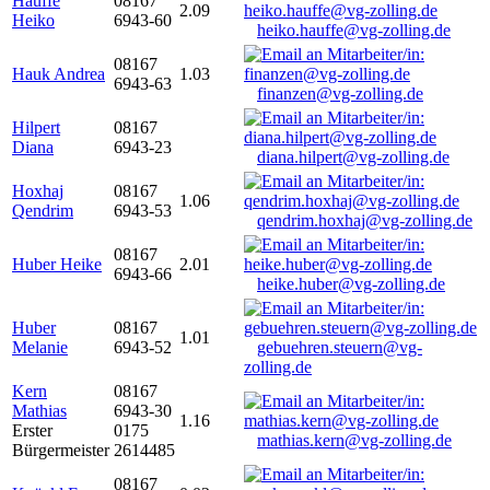
Hauffe
08167
2.09
Heiko
6943-60
heiko.hauffe@vg-zolling.de
08167
Hauk Andrea
1.03
6943-63
finanzen@vg-zolling.de
Hilpert
08167
Diana
6943-23
diana.hilpert@vg-zolling.de
Hoxhaj
08167
1.06
Qendrim
6943-53
qendrim.hoxhaj@vg-zolling.de
08167
Huber Heike
2.01
6943-66
heike.huber@vg-zolling.de
Huber
08167
1.01
Melanie
6943-52
gebuehren.steuern@vg-
zolling.de
Kern
08167
Mathias
6943-30
1.16
Erster
0175
mathias.kern@vg-zolling.de
Bürgermeister
2614485
08167