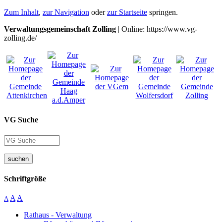
Zum Inhalt
,
zur Navigation
oder
zur Startseite
springen.
Verwaltungsgemeinschaft Zolling
| Online: https://www.vg-
zolling.de/
VG Suche
suchen
Schriftgröße
A
A
A
Rathaus - Verwaltung