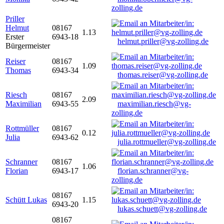
zolling.de
Priller
Helmut
08167
1.13
Erster
6943-18
helmut.priller@vg-zolling.de
Bürgermeister
Reiser
08167
1.09
Thomas
6943-34
thomas.reiser@vg-zolling.de
Riesch
08167
2.09
Maximilian
6943-55
maximilian.riesch@vg-
zolling.de
Rottmüller
08167
0.12
Julia
6943-62
julia.rottmueller@vg-zolling.de
Schranner
08167
1.06
Florian
6943-17
florian.schranner@vg-
zolling.de
08167
Schütt Lukas
1.15
6943-20
lukas.schuett@vg-zolling.de
08167