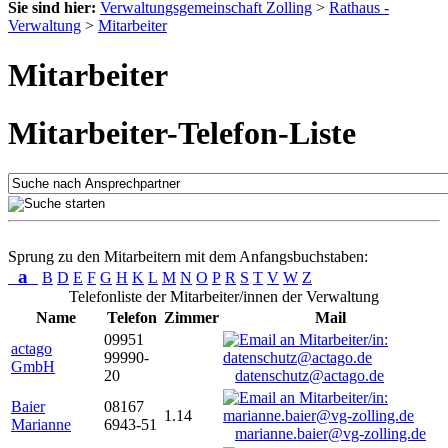
Sie sind hier:
Verwaltungsgemeinschaft Zolling
>
Rathaus -
Verwaltung
>
Mitarbeiter
Mitarbeiter
Mitarbeiter-Telefon-Liste
Sprung zu den Mitarbeitern mit dem Anfangsbuchstaben:
a
B
D
E
F
G
H
K
L
M
N
O
P
R
S
T
V
W
Z
Telefonliste der Mitarbeiter/innen der Verwaltung
Name
Telefon
Zimmer
Mail
09951
actago
99990-
GmbH
20
datenschutz@actago.de
Baier
08167
1.14
Marianne
6943-51
marianne.baier@vg-zolling.de