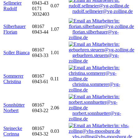
Sellmeier
6943-43
0.07
Rudolf
0171
rudolf.sellmeier@vg-zolling.de
3032403
Silberbauer
08167
1.07
Florian
6943-44
florian.silberbauer@vg-
zolling.de
08167
Soller Bianca
1.01
6943-33
gebuehren.steuern@vg-
zolling.de
Sommerer
08167
0.11
Christina
6943-61
christina.sommerer@vg-
zolling.de
Sonnhütter
08167
2.06
Norbert
6943-22
norbert.sonnhuetter@vg-
zolling.de
Steinecke
08167
0.03
Corinna
6943-32
vhs-zolling@vhs-moosburg.de