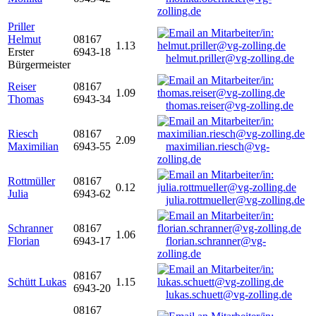
zolling.de
Priller
Helmut
08167
1.13
Erster
6943-18
helmut.priller@vg-zolling.de
Bürgermeister
Reiser
08167
1.09
Thomas
6943-34
thomas.reiser@vg-zolling.de
Riesch
08167
2.09
Maximilian
6943-55
maximilian.riesch@vg-
zolling.de
Rottmüller
08167
0.12
Julia
6943-62
julia.rottmueller@vg-zolling.de
Schranner
08167
1.06
Florian
6943-17
florian.schranner@vg-
zolling.de
08167
Schütt Lukas
1.15
6943-20
lukas.schuett@vg-zolling.de
08167