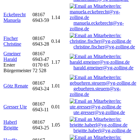
Eckebrecht
08167
1.14
Manuela
6943-59
manuela.eckebrecht@vg-
zolling.de
Fischer
08167
0.14
Christine
6943-28
christine.fischer@vg-zolling.de
Gmeiner
08167
Harald
6943-47
1.17
Erster
0170 65
harald.gmeiner@vg-zolling.de
Bürgermeister
72 528
08167
Götz Renate
1.01
6943-24
gebuehren.steuern@vg-
zolling.de
08167
Gresser Ute
0.01
6943-11
ute.gresser@vg-zolling.de
Haberl
08167
1.05
Brigitte
6943-25
brigitte.haberl@vg-zolling.de