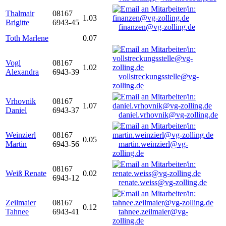
Thalmair
08167
1.03
Brigitte
6943-45
finanzen@vg-zolling.de
Toth Marlene
0.07
Vogl
08167
1.02
Alexandra
6943-39
vollstreckungsstelle@vg-
zolling.de
Vrhovnik
08167
1.07
Daniel
6943-37
daniel.vrhovnik@vg-zolling.de
Weinzierl
08167
0.05
Martin
6943-56
martin.weinzierl@vg-
zolling.de
08167
Weiß Renate
0.02
6943-12
renate.weiss@vg-zolling.de
Zeilmaier
08167
0.12
Tahnee
6943-41
tahnee.zeilmaier@vg-
zolling.de