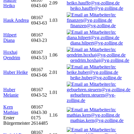
Hauffe
08167
2.09
Heiko
6943-60
heiko.hauffe@vg-zolling.de
08167
Hauk Andrea
1.03
6943-63
finanzen@vg-zolling.de
Hilpert
08167
Diana
6943-23
diana.hilpert@vg-zolling.de
Hoxhaj
08167
1.06
Qendrim
6943-53
qendrim.hoxhaj@vg-zolling.de
08167
Huber Heike
2.01
6943-66
heike.huber@vg-zolling.de
Huber
08167
1.01
Melanie
6943-52
gebuehren.steuern@vg-
zolling.de
Kern
08167
Mathias
6943-30
1.16
Erster
0175
mathias.kern@vg-zolling.de
Bürgermeister
2614485
08167