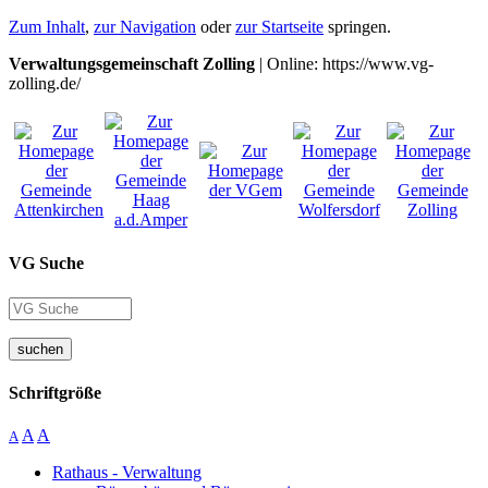
Zum Inhalt
,
zur Navigation
oder
zur Startseite
springen.
Verwaltungsgemeinschaft Zolling
| Online: https://www.vg-
zolling.de/
VG Suche
suchen
Schriftgröße
A
A
A
Rathaus - Verwaltung