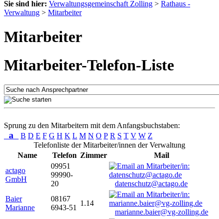
Sie sind hier:
Verwaltungsgemeinschaft Zolling
>
Rathaus -
Verwaltung
>
Mitarbeiter
Mitarbeiter
Mitarbeiter-Telefon-Liste
Sprung zu den Mitarbeitern mit dem Anfangsbuchstaben:
a
B
D
E
F
G
H
K
L
M
N
O
P
R
S
T
V
W
Z
Telefonliste der Mitarbeiter/innen der Verwaltung
Name
Telefon
Zimmer
Mail
09951
actago
99990-
GmbH
20
datenschutz@actago.de
Baier
08167
1.14
Marianne
6943-51
marianne.baier@vg-zolling.de