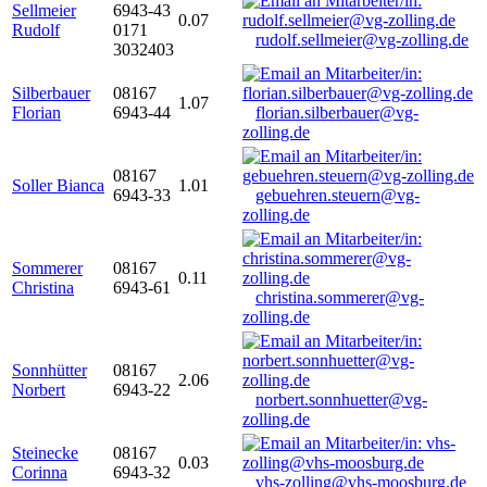
Sellmeier
6943-43
0.07
Rudolf
0171
rudolf.sellmeier@vg-zolling.de
3032403
Silberbauer
08167
1.07
Florian
6943-44
florian.silberbauer@vg-
zolling.de
08167
Soller Bianca
1.01
6943-33
gebuehren.steuern@vg-
zolling.de
Sommerer
08167
0.11
Christina
6943-61
christina.sommerer@vg-
zolling.de
Sonnhütter
08167
2.06
Norbert
6943-22
norbert.sonnhuetter@vg-
zolling.de
Steinecke
08167
0.03
Corinna
6943-32
vhs-zolling@vhs-moosburg.de