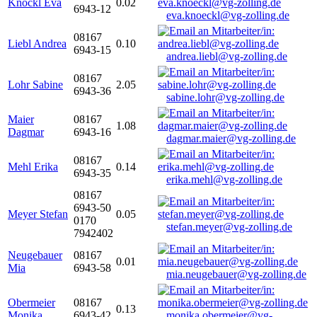
Knöckl Eva
0.02
6943-12
eva.knoeckl@vg-zolling.de
08167
Liebl Andrea
0.10
6943-15
andrea.liebl@vg-zolling.de
08167
Lohr Sabine
2.05
6943-36
sabine.lohr@vg-zolling.de
Maier
08167
1.08
Dagmar
6943-16
dagmar.maier@vg-zolling.de
08167
Mehl Erika
0.14
6943-35
erika.mehl@vg-zolling.de
08167
6943-50
Meyer Stefan
0.05
0170
stefan.meyer@vg-zolling.de
7942402
Neugebauer
08167
0.01
Mia
6943-58
mia.neugebauer@vg-zolling.de
Obermeier
08167
0.13
Monika
6943-42
monika.obermeier@vg-