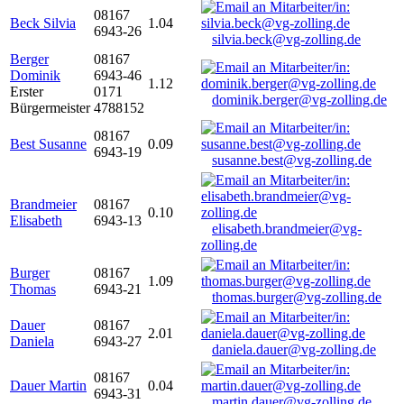
08167
Beck Silvia
1.04
6943-26
silvia.beck@vg-zolling.de
Berger
08167
Dominik
6943-46
1.12
Erster
0171
dominik.berger@vg-zolling.de
Bürgermeister
4788152
08167
Best Susanne
0.09
6943-19
susanne.best@vg-zolling.de
Brandmeier
08167
0.10
Elisabeth
6943-13
elisabeth.brandmeier@vg-
zolling.de
Burger
08167
1.09
Thomas
6943-21
thomas.burger@vg-zolling.de
Dauer
08167
2.01
Daniela
6943-27
daniela.dauer@vg-zolling.de
08167
Dauer Martin
0.04
6943-31
martin.dauer@vg-zolling.de