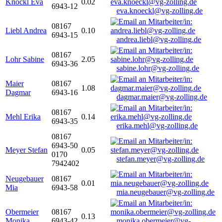
Knöckl Eva
0.02
6943-12
eva.knoeckl@vg-zolling.de
08167
Liebl Andrea
0.10
6943-15
andrea.liebl@vg-zolling.de
08167
Lohr Sabine
2.05
6943-36
sabine.lohr@vg-zolling.de
Maier
08167
1.08
Dagmar
6943-16
dagmar.maier@vg-zolling.de
08167
Mehl Erika
0.14
6943-35
erika.mehl@vg-zolling.de
08167
6943-50
Meyer Stefan
0.05
0170
stefan.meyer@vg-zolling.de
7942402
Neugebauer
08167
0.01
Mia
6943-58
mia.neugebauer@vg-zolling.de
Obermeier
08167
0.13
Monika
6943-42
monika.obermeier@vg-