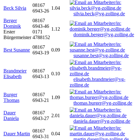
08167
Beck Silvia
1.04
6943-26
silvia.beck@vg-zolling.de
Berger
08167
Dominik
6943-46
1.12
Erster
0171
dominik.berger@vg-zolling.de
Bürgermeister
4788152
08167
Best Susanne
0.09
6943-19
susanne.best@vg-zolling.de
Brandmeier
08167
0.10
Elisabeth
6943-13
elisabeth.brandmeier@vg-
zolling.de
Burger
08167
1.09
Thomas
6943-21
thomas.burger@vg-zolling.de
Dauer
08167
2.01
Daniela
6943-27
daniela.dauer@vg-zolling.de
08167
Dauer Martin
0.04
6943-31
martin.dauer@vg-zolling.de