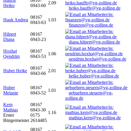
Hauffe
08167
2.09
Heiko
6943-60
heiko.hauffe@vg-zolling.de
08167
Hauk Andrea
1.03
6943-63
finanzen@vg-zolling.de
Hilpert
08167
Diana
6943-23
diana.hilpert@vg-zolling.de
Hoxhaj
08167
1.06
Qendrim
6943-53
qendrim.hoxhaj@vg-zolling.de
08167
Huber Heike
2.01
6943-66
heike.huber@vg-zolling.de
Huber
08167
1.01
Melanie
6943-52
gebuehren.steuern@vg-
zolling.de
Kern
08167
Mathias
6943-30
1.16
Erster
0175
mathias.kern@vg-zolling.de
Bürgermeister
2614485
08167