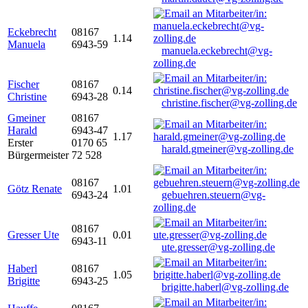
Eckebrecht
08167
1.14
Manuela
6943-59
manuela.eckebrecht@vg-
zolling.de
Fischer
08167
0.14
Christine
6943-28
christine.fischer@vg-zolling.de
Gmeiner
08167
Harald
6943-47
1.17
Erster
0170 65
harald.gmeiner@vg-zolling.de
Bürgermeister
72 528
08167
Götz Renate
1.01
6943-24
gebuehren.steuern@vg-
zolling.de
08167
Gresser Ute
0.01
6943-11
ute.gresser@vg-zolling.de
Haberl
08167
1.05
Brigitte
6943-25
brigitte.haberl@vg-zolling.de