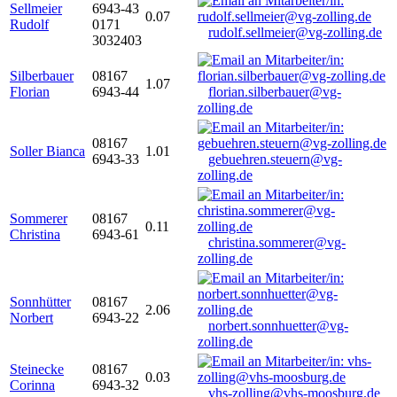
Sellmeier
6943-43
0.07
Rudolf
0171
rudolf.sellmeier@vg-zolling.de
3032403
Silberbauer
08167
1.07
Florian
6943-44
florian.silberbauer@vg-
zolling.de
08167
Soller Bianca
1.01
6943-33
gebuehren.steuern@vg-
zolling.de
Sommerer
08167
0.11
Christina
6943-61
christina.sommerer@vg-
zolling.de
Sonnhütter
08167
2.06
Norbert
6943-22
norbert.sonnhuetter@vg-
zolling.de
Steinecke
08167
0.03
Corinna
6943-32
vhs-zolling@vhs-moosburg.de