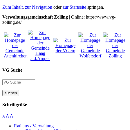
Zum Inhalt
,
zur Navigation
oder
zur Startseite
springen.
Verwaltungsgemeinschaft Zolling
| Online: https://www.vg-
zolling.de/
VG Suche
suchen
Schriftgröße
A
A
A
Rathaus - Verwaltung