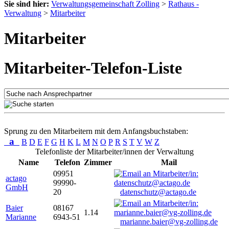
Sie sind hier:
Verwaltungsgemeinschaft Zolling
>
Rathaus -
Verwaltung
>
Mitarbeiter
Mitarbeiter
Mitarbeiter-Telefon-Liste
Sprung zu den Mitarbeitern mit dem Anfangsbuchstaben:
a
B
D
E
F
G
H
K
L
M
N
O
P
R
S
T
V
W
Z
Telefonliste der Mitarbeiter/innen der Verwaltung
Name
Telefon
Zimmer
Mail
09951
actago
99990-
GmbH
20
datenschutz@actago.de
Baier
08167
1.14
Marianne
6943-51
marianne.baier@vg-zolling.de