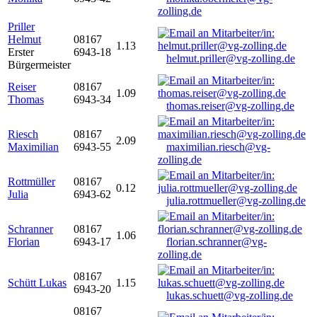
zolling.de
Priller
Helmut
08167
1.13
Erster
6943-18
helmut.priller@vg-zolling.de
Bürgermeister
Reiser
08167
1.09
Thomas
6943-34
thomas.reiser@vg-zolling.de
Riesch
08167
2.09
Maximilian
6943-55
maximilian.riesch@vg-
zolling.de
Rottmüller
08167
0.12
Julia
6943-62
julia.rottmueller@vg-zolling.de
Schranner
08167
1.06
Florian
6943-17
florian.schranner@vg-
zolling.de
08167
Schütt Lukas
1.15
6943-20
lukas.schuett@vg-zolling.de
08167