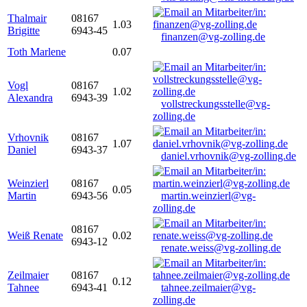
Thalmair
08167
1.03
Brigitte
6943-45
finanzen@vg-zolling.de
Toth Marlene
0.07
Vogl
08167
1.02
Alexandra
6943-39
vollstreckungsstelle@vg-
zolling.de
Vrhovnik
08167
1.07
Daniel
6943-37
daniel.vrhovnik@vg-zolling.de
Weinzierl
08167
0.05
Martin
6943-56
martin.weinzierl@vg-
zolling.de
08167
Weiß Renate
0.02
6943-12
renate.weiss@vg-zolling.de
Zeilmaier
08167
0.12
Tahnee
6943-41
tahnee.zeilmaier@vg-
zolling.de