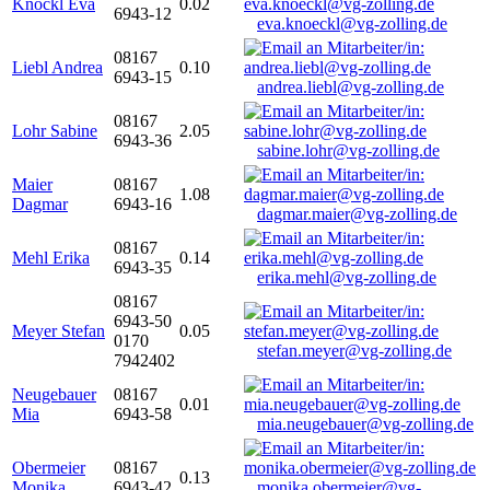
Knöckl Eva
0.02
6943-12
eva.knoeckl@vg-zolling.de
08167
Liebl Andrea
0.10
6943-15
andrea.liebl@vg-zolling.de
08167
Lohr Sabine
2.05
6943-36
sabine.lohr@vg-zolling.de
Maier
08167
1.08
Dagmar
6943-16
dagmar.maier@vg-zolling.de
08167
Mehl Erika
0.14
6943-35
erika.mehl@vg-zolling.de
08167
6943-50
Meyer Stefan
0.05
0170
stefan.meyer@vg-zolling.de
7942402
Neugebauer
08167
0.01
Mia
6943-58
mia.neugebauer@vg-zolling.de
Obermeier
08167
0.13
Monika
6943-42
monika.obermeier@vg-