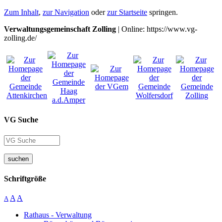
Zum Inhalt
,
zur Navigation
oder
zur Startseite
springen.
Verwaltungsgemeinschaft Zolling
| Online: https://www.vg-
zolling.de/
VG Suche
suchen
Schriftgröße
A
A
A
Rathaus - Verwaltung