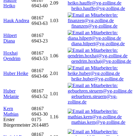
Hauffe
08167
2.09
Heiko
6943-60
heiko.hauffe@vg-zolling.de
08167
Hauk Andrea
1.03
6943-63
finanzen@vg-zolling.de
Hilpert
08167
Diana
6943-23
diana.hilpert@vg-zolling.de
Hoxhaj
08167
1.06
Qendrim
6943-53
qendrim.hoxhaj@vg-zolling.de
08167
Huber Heike
2.01
6943-66
heike.huber@vg-zolling.de
Huber
08167
1.01
Melanie
6943-52
gebuehren.steuern@vg-
zolling.de
Kern
08167
Mathias
6943-30
1.16
Erster
0175
mathias.kern@vg-zolling.de
Bürgermeister
2614485
08167