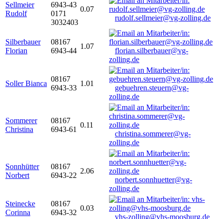
Sellmeier
6943-43
0.07
Rudolf
0171
rudolf.sellmeier@vg-zolling.de
3032403
Silberbauer
08167
1.07
Florian
6943-44
florian.silberbauer@vg-
zolling.de
08167
Soller Bianca
1.01
6943-33
gebuehren.steuern@vg-
zolling.de
Sommerer
08167
0.11
Christina
6943-61
christina.sommerer@vg-
zolling.de
Sonnhütter
08167
2.06
Norbert
6943-22
norbert.sonnhuetter@vg-
zolling.de
Steinecke
08167
0.03
Corinna
6943-32
vhs-zolling@vhs-moosburg.de