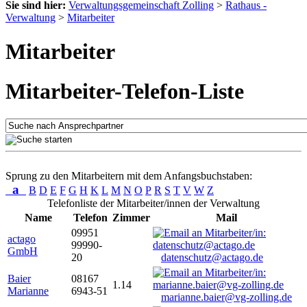
Sie sind hier:
Verwaltungsgemeinschaft Zolling
>
Rathaus -
Verwaltung
>
Mitarbeiter
Mitarbeiter
Mitarbeiter-Telefon-Liste
Sprung zu den Mitarbeitern mit dem Anfangsbuchstaben:
a
B
D
E
F
G
H
K
L
M
N
O
P
R
S
T
V
W
Z
Telefonliste der Mitarbeiter/innen der Verwaltung
Name
Telefon
Zimmer
Mail
09951
actago
99990-
GmbH
20
datenschutz@actago.de
Baier
08167
1.14
Marianne
6943-51
marianne.baier@vg-zolling.de