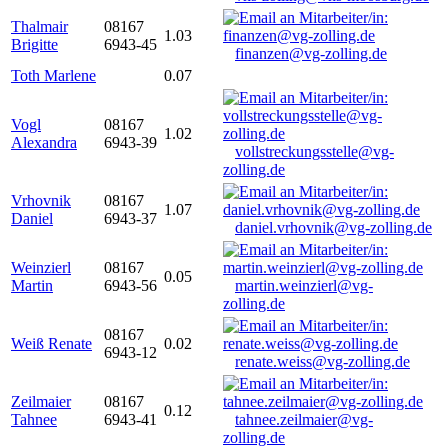
Thalmair
08167
1.03
Brigitte
6943-45
finanzen@vg-zolling.de
Toth Marlene
0.07
Vogl
08167
1.02
Alexandra
6943-39
vollstreckungsstelle@vg-
zolling.de
Vrhovnik
08167
1.07
Daniel
6943-37
daniel.vrhovnik@vg-zolling.de
Weinzierl
08167
0.05
Martin
6943-56
martin.weinzierl@vg-
zolling.de
08167
Weiß Renate
0.02
6943-12
renate.weiss@vg-zolling.de
Zeilmaier
08167
0.12
Tahnee
6943-41
tahnee.zeilmaier@vg-
zolling.de