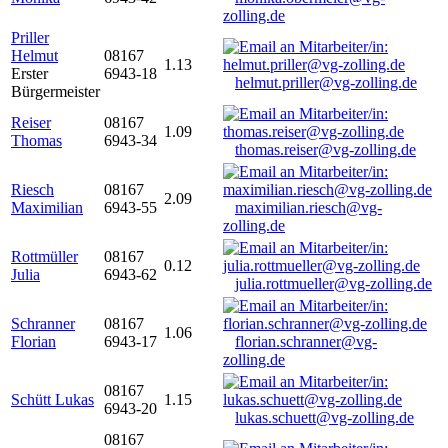
zolling.de
Priller
Helmut
08167
1.13
Erster
6943-18
helmut.priller@vg-zolling.de
Bürgermeister
Reiser
08167
1.09
Thomas
6943-34
thomas.reiser@vg-zolling.de
Riesch
08167
2.09
Maximilian
6943-55
maximilian.riesch@vg-
zolling.de
Rottmüller
08167
0.12
Julia
6943-62
julia.rottmueller@vg-zolling.de
Schranner
08167
1.06
Florian
6943-17
florian.schranner@vg-
zolling.de
08167
Schütt Lukas
1.15
6943-20
lukas.schuett@vg-zolling.de
08167