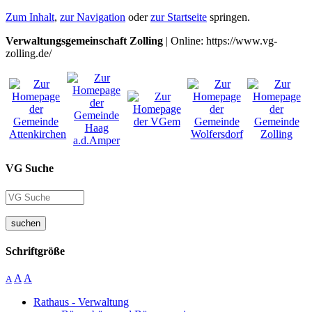
Zum Inhalt
,
zur Navigation
oder
zur Startseite
springen.
Verwaltungsgemeinschaft Zolling
| Online: https://www.vg-
zolling.de/
VG Suche
suchen
Schriftgröße
A
A
A
Rathaus - Verwaltung