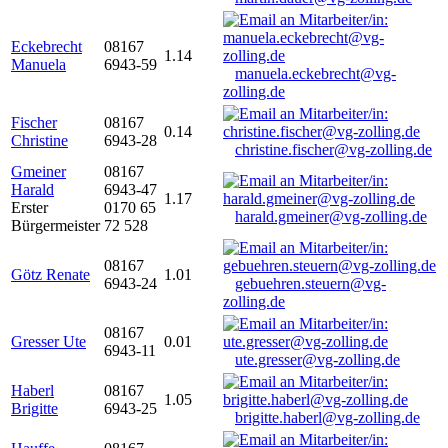
Eckebrecht
08167
1.14
Manuela
6943-59
manuela.eckebrecht@vg-
zolling.de
Fischer
08167
0.14
Christine
6943-28
christine.fischer@vg-zolling.de
Gmeiner
08167
Harald
6943-47
1.17
Erster
0170 65
harald.gmeiner@vg-zolling.de
Bürgermeister
72 528
08167
Götz Renate
1.01
6943-24
gebuehren.steuern@vg-
zolling.de
08167
Gresser Ute
0.01
6943-11
ute.gresser@vg-zolling.de
Haberl
08167
1.05
Brigitte
6943-25
brigitte.haberl@vg-zolling.de