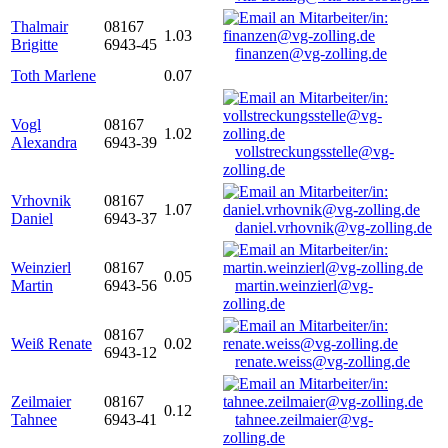
Thalmair
08167
1.03
Brigitte
6943-45
finanzen@vg-zolling.de
Toth Marlene
0.07
Vogl
08167
1.02
Alexandra
6943-39
vollstreckungsstelle@vg-
zolling.de
Vrhovnik
08167
1.07
Daniel
6943-37
daniel.vrhovnik@vg-zolling.de
Weinzierl
08167
0.05
Martin
6943-56
martin.weinzierl@vg-
zolling.de
08167
Weiß Renate
0.02
6943-12
renate.weiss@vg-zolling.de
Zeilmaier
08167
0.12
Tahnee
6943-41
tahnee.zeilmaier@vg-
zolling.de