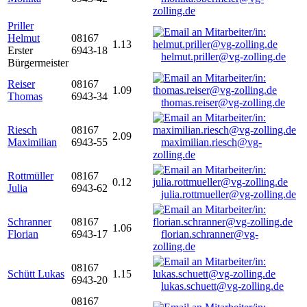
zolling.de
Priller
Helmut
08167
1.13
Erster
6943-18
helmut.priller@vg-zolling.de
Bürgermeister
Reiser
08167
1.09
Thomas
6943-34
thomas.reiser@vg-zolling.de
Riesch
08167
2.09
Maximilian
6943-55
maximilian.riesch@vg-
zolling.de
Rottmüller
08167
0.12
Julia
6943-62
julia.rottmueller@vg-zolling.de
Schranner
08167
1.06
Florian
6943-17
florian.schranner@vg-
zolling.de
08167
Schütt Lukas
1.15
6943-20
lukas.schuett@vg-zolling.de
08167