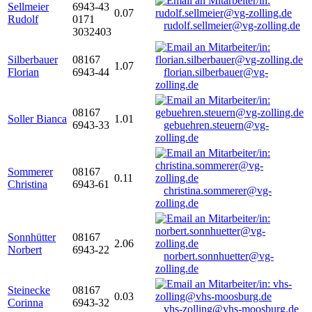
Sellmeier
6943-43
0.07
Rudolf
0171
rudolf.sellmeier@vg-zolling.de
3032403
Silberbauer
08167
1.07
Florian
6943-44
florian.silberbauer@vg-
zolling.de
08167
Soller Bianca
1.01
6943-33
gebuehren.steuern@vg-
zolling.de
Sommerer
08167
0.11
Christina
6943-61
christina.sommerer@vg-
zolling.de
Sonnhütter
08167
2.06
Norbert
6943-22
norbert.sonnhuetter@vg-
zolling.de
Steinecke
08167
0.03
Corinna
6943-32
vhs-zolling@vhs-moosburg.de