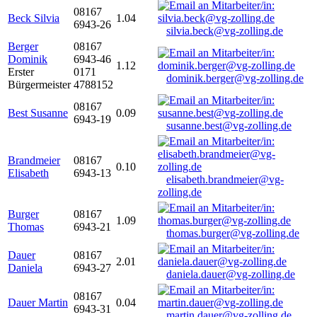
08167
Beck Silvia
1.04
6943-26
silvia.beck@vg-zolling.de
Berger
08167
Dominik
6943-46
1.12
Erster
0171
dominik.berger@vg-zolling.de
Bürgermeister
4788152
08167
Best Susanne
0.09
6943-19
susanne.best@vg-zolling.de
Brandmeier
08167
0.10
Elisabeth
6943-13
elisabeth.brandmeier@vg-
zolling.de
Burger
08167
1.09
Thomas
6943-21
thomas.burger@vg-zolling.de
Dauer
08167
2.01
Daniela
6943-27
daniela.dauer@vg-zolling.de
08167
Dauer Martin
0.04
6943-31
martin.dauer@vg-zolling.de