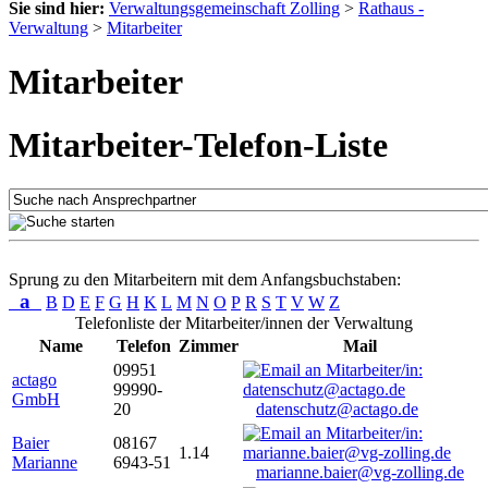
Sie sind hier:
Verwaltungsgemeinschaft Zolling
>
Rathaus -
Verwaltung
>
Mitarbeiter
Mitarbeiter
Mitarbeiter-Telefon-Liste
Sprung zu den Mitarbeitern mit dem Anfangsbuchstaben:
a
B
D
E
F
G
H
K
L
M
N
O
P
R
S
T
V
W
Z
Telefonliste der Mitarbeiter/innen der Verwaltung
Name
Telefon
Zimmer
Mail
09951
actago
99990-
GmbH
20
datenschutz@actago.de
Baier
08167
1.14
Marianne
6943-51
marianne.baier@vg-zolling.de