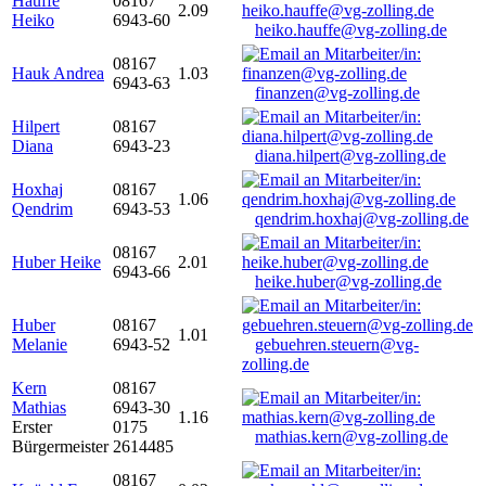
Hauffe
08167
2.09
Heiko
6943-60
heiko.hauffe@vg-zolling.de
08167
Hauk Andrea
1.03
6943-63
finanzen@vg-zolling.de
Hilpert
08167
Diana
6943-23
diana.hilpert@vg-zolling.de
Hoxhaj
08167
1.06
Qendrim
6943-53
qendrim.hoxhaj@vg-zolling.de
08167
Huber Heike
2.01
6943-66
heike.huber@vg-zolling.de
Huber
08167
1.01
Melanie
6943-52
gebuehren.steuern@vg-
zolling.de
Kern
08167
Mathias
6943-30
1.16
Erster
0175
mathias.kern@vg-zolling.de
Bürgermeister
2614485
08167