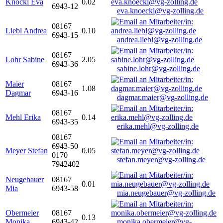
Knöckl Eva
0.02
6943-12
eva.knoeckl@vg-zolling.de
08167
Liebl Andrea
0.10
6943-15
andrea.liebl@vg-zolling.de
08167
Lohr Sabine
2.05
6943-36
sabine.lohr@vg-zolling.de
Maier
08167
1.08
Dagmar
6943-16
dagmar.maier@vg-zolling.de
08167
Mehl Erika
0.14
6943-35
erika.mehl@vg-zolling.de
08167
6943-50
Meyer Stefan
0.05
0170
stefan.meyer@vg-zolling.de
7942402
Neugebauer
08167
0.01
Mia
6943-58
mia.neugebauer@vg-zolling.de
Obermeier
08167
0.13
Monika
6943-42
monika.obermeier@vg-