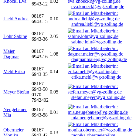
Knöckl Eva
0.02
6943-12
eva.knoeckl@vg-zolling.de
08167
Liebl Andrea
0.10
6943-15
andrea.liebl@vg-zolling.de
08167
Lohr Sabine
2.05
6943-36
sabine.lohr@vg-zolling.de
Maier
08167
1.08
Dagmar
6943-16
dagmar.maier@vg-zolling.de
08167
Mehl Erika
0.14
6943-35
erika.mehl@vg-zolling.de
08167
6943-50
Meyer Stefan
0.05
0170
stefan.meyer@vg-zolling.de
7942402
Neugebauer
08167
0.01
Mia
6943-58
mia.neugebauer@vg-zolling.de
Obermeier
08167
0.13
Monika
6943-42
monika.obermeier@vg-