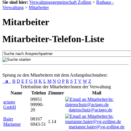
Sie sind hier:
Verwaltungsgemeinschaft Zolling
>
Rathaus -
Verwaltung
>
Mitarbeiter
Mitarbeiter
Mitarbeiter-Telefon-Liste
Sprung zu den Mitarbeitern mit dem Anfangsbuchstaben:
a
B
D
E
F
G
H
K
L
M
N
O
P
R
S
T
V
W
Z
Telefonliste der Mitarbeiter/innen der Verwaltung
Name
Telefon
Zimmer
Mail
09951
actago
99990-
GmbH
20
datenschutz@actago.de
Baier
08167
1.14
Marianne
6943-51
marianne.baier@vg-zolling.de