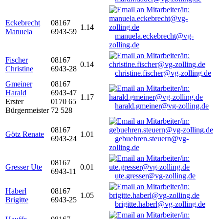
Eckebrecht
08167
1.14
Manuela
6943-59
manuela.eckebrecht@vg-
zolling.de
Fischer
08167
0.14
Christine
6943-28
christine.fischer@vg-zolling.de
Gmeiner
08167
Harald
6943-47
1.17
Erster
0170 65
harald.gmeiner@vg-zolling.de
Bürgermeister
72 528
08167
Götz Renate
1.01
6943-24
gebuehren.steuern@vg-
zolling.de
08167
Gresser Ute
0.01
6943-11
ute.gresser@vg-zolling.de
Haberl
08167
1.05
Brigitte
6943-25
brigitte.haberl@vg-zolling.de