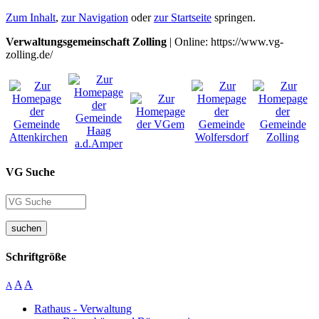
Zum Inhalt
,
zur Navigation
oder
zur Startseite
springen.
Verwaltungsgemeinschaft Zolling
| Online: https://www.vg-
zolling.de/
VG Suche
suchen
Schriftgröße
A
A
A
Rathaus - Verwaltung