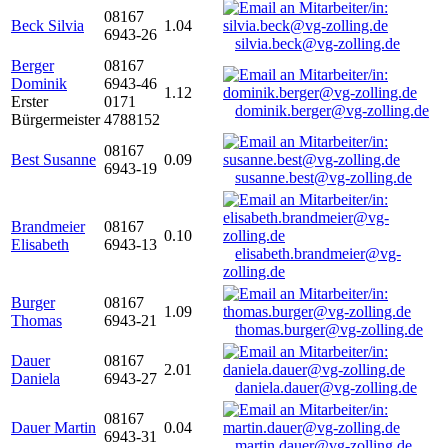
08167
Beck Silvia
1.04
6943-26
silvia.beck@vg-zolling.de
Berger
08167
Dominik
6943-46
1.12
Erster
0171
dominik.berger@vg-zolling.de
Bürgermeister
4788152
08167
Best Susanne
0.09
6943-19
susanne.best@vg-zolling.de
Brandmeier
08167
0.10
Elisabeth
6943-13
elisabeth.brandmeier@vg-
zolling.de
Burger
08167
1.09
Thomas
6943-21
thomas.burger@vg-zolling.de
Dauer
08167
2.01
Daniela
6943-27
daniela.dauer@vg-zolling.de
08167
Dauer Martin
0.04
6943-31
martin.dauer@vg-zolling.de