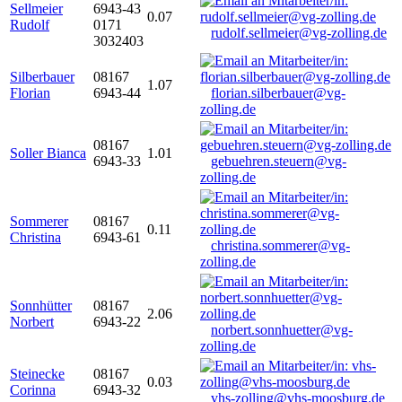
Sellmeier
6943-43
0.07
Rudolf
0171
rudolf.sellmeier@vg-zolling.de
3032403
Silberbauer
08167
1.07
Florian
6943-44
florian.silberbauer@vg-
zolling.de
08167
Soller Bianca
1.01
6943-33
gebuehren.steuern@vg-
zolling.de
Sommerer
08167
0.11
Christina
6943-61
christina.sommerer@vg-
zolling.de
Sonnhütter
08167
2.06
Norbert
6943-22
norbert.sonnhuetter@vg-
zolling.de
Steinecke
08167
0.03
Corinna
6943-32
vhs-zolling@vhs-moosburg.de