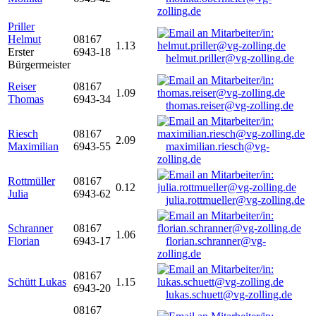
zolling.de
Priller
Helmut
08167
1.13
Erster
6943-18
helmut.priller@vg-zolling.de
Bürgermeister
Reiser
08167
1.09
Thomas
6943-34
thomas.reiser@vg-zolling.de
Riesch
08167
2.09
Maximilian
6943-55
maximilian.riesch@vg-
zolling.de
Rottmüller
08167
0.12
Julia
6943-62
julia.rottmueller@vg-zolling.de
Schranner
08167
1.06
Florian
6943-17
florian.schranner@vg-
zolling.de
08167
Schütt Lukas
1.15
6943-20
lukas.schuett@vg-zolling.de
08167