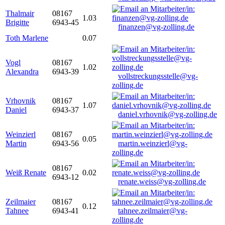
Thalmair
08167
1.03
Brigitte
6943-45
finanzen@vg-zolling.de
Toth Marlene
0.07
Vogl
08167
1.02
Alexandra
6943-39
vollstreckungsstelle@vg-
zolling.de
Vrhovnik
08167
1.07
Daniel
6943-37
daniel.vrhovnik@vg-zolling.de
Weinzierl
08167
0.05
Martin
6943-56
martin.weinzierl@vg-
zolling.de
08167
Weiß Renate
0.02
6943-12
renate.weiss@vg-zolling.de
Zeilmaier
08167
0.12
Tahnee
6943-41
tahnee.zeilmaier@vg-
zolling.de