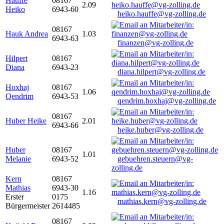
Hauffe
08167
2.09
Heiko
6943-60
heiko.hauffe@vg-zolling.de
08167
Hauk Andrea
1.03
6943-63
finanzen@vg-zolling.de
Hilpert
08167
Diana
6943-23
diana.hilpert@vg-zolling.de
Hoxhaj
08167
1.06
Qendrim
6943-53
qendrim.hoxhaj@vg-zolling.de
08167
Huber Heike
2.01
6943-66
heike.huber@vg-zolling.de
Huber
08167
1.01
Melanie
6943-52
gebuehren.steuern@vg-
zolling.de
Kern
08167
Mathias
6943-30
1.16
Erster
0175
mathias.kern@vg-zolling.de
Bürgermeister
2614485
08167