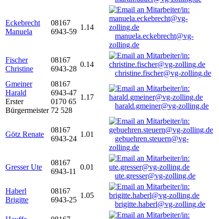
Eckebrecht
08167
1.14
Manuela
6943-59
manuela.eckebrecht@vg-
zolling.de
Fischer
08167
0.14
Christine
6943-28
christine.fischer@vg-zolling.de
Gmeiner
08167
Harald
6943-47
1.17
Erster
0170 65
harald.gmeiner@vg-zolling.de
Bürgermeister
72 528
08167
Götz Renate
1.01
6943-24
gebuehren.steuern@vg-
zolling.de
08167
Gresser Ute
0.01
6943-11
ute.gresser@vg-zolling.de
Haberl
08167
1.05
Brigitte
6943-25
brigitte.haberl@vg-zolling.de