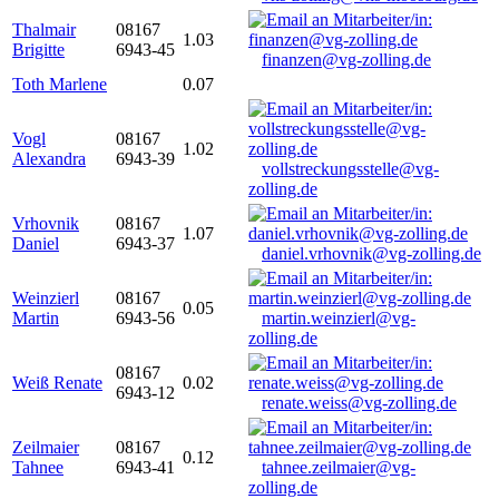
Thalmair
08167
1.03
Brigitte
6943-45
finanzen@vg-zolling.de
Toth Marlene
0.07
Vogl
08167
1.02
Alexandra
6943-39
vollstreckungsstelle@vg-
zolling.de
Vrhovnik
08167
1.07
Daniel
6943-37
daniel.vrhovnik@vg-zolling.de
Weinzierl
08167
0.05
Martin
6943-56
martin.weinzierl@vg-
zolling.de
08167
Weiß Renate
0.02
6943-12
renate.weiss@vg-zolling.de
Zeilmaier
08167
0.12
Tahnee
6943-41
tahnee.zeilmaier@vg-
zolling.de