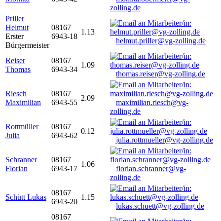
zolling.de
Priller
Helmut
08167
1.13
Erster
6943-18
helmut.priller@vg-zolling.de
Bürgermeister
Reiser
08167
1.09
Thomas
6943-34
thomas.reiser@vg-zolling.de
Riesch
08167
2.09
Maximilian
6943-55
maximilian.riesch@vg-
zolling.de
Rottmüller
08167
0.12
Julia
6943-62
julia.rottmueller@vg-zolling.de
Schranner
08167
1.06
Florian
6943-17
florian.schranner@vg-
zolling.de
08167
Schütt Lukas
1.15
6943-20
lukas.schuett@vg-zolling.de
08167