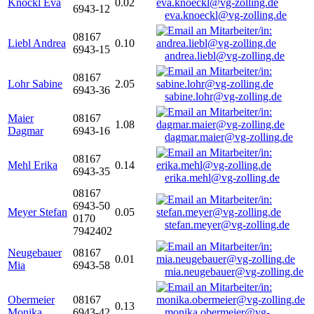
Knöckl Eva
0.02
6943-12
eva.knoeckl@vg-zolling.de
08167
Liebl Andrea
0.10
6943-15
andrea.liebl@vg-zolling.de
08167
Lohr Sabine
2.05
6943-36
sabine.lohr@vg-zolling.de
Maier
08167
1.08
Dagmar
6943-16
dagmar.maier@vg-zolling.de
08167
Mehl Erika
0.14
6943-35
erika.mehl@vg-zolling.de
08167
6943-50
Meyer Stefan
0.05
0170
stefan.meyer@vg-zolling.de
7942402
Neugebauer
08167
0.01
Mia
6943-58
mia.neugebauer@vg-zolling.de
Obermeier
08167
0.13
Monika
6943-42
monika.obermeier@vg-