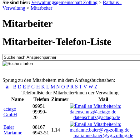
Sie sind hier:
Verwaltungsgemeinschaft Zolling
>
Rathaus -
Verwaltung
>
Mitarbeiter
Mitarbeiter
Mitarbeiter-Telefon-Liste
Sprung zu den Mitarbeitern mit dem Anfangsbuchstaben:
a
B
D
E
F
G
H
K
L
M
N
O
P
R
S
T
V
W
Z
Telefonliste der Mitarbeiter/innen der Verwaltung
Name
Telefon
Zimmer
Mail
09951
actago
99990-
GmbH
20
datenschutz@actago.de
Baier
08167
1.14
Marianne
6943-51
marianne.baier@vg-zolling.de