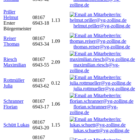
zolling.de
Priller
Helmut
08167
1.13
Erster
6943-18
helmut.priller@vg-zolling.de
Bürgermeister
Reiser
08167
1.09
Thomas
6943-34
thomas.reiser@vg-zolling.de
Riesch
08167
2.09
Maximilian
6943-55
maximilian.riesch@vg-
zolling.de
Rottmüller
08167
0.12
Julia
6943-62
julia.rottmueller@vg-zolling.de
Schranner
08167
1.06
Florian
6943-17
florian.schranner@vg-
zolling.de
08167
Schütt Lukas
1.15
6943-20
lukas.schuett@vg-zolling.de
08167