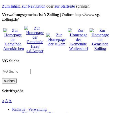
Zum Inhalt
,
zur Navigation
oder
zur Startseite
springen.
Verwaltungsgemeinschaft Zolling
| Online: https://www.vg-
zolling.de/
VG Suche
suchen
Schriftgröße
A
A
A
Rathaus - Verwaltung