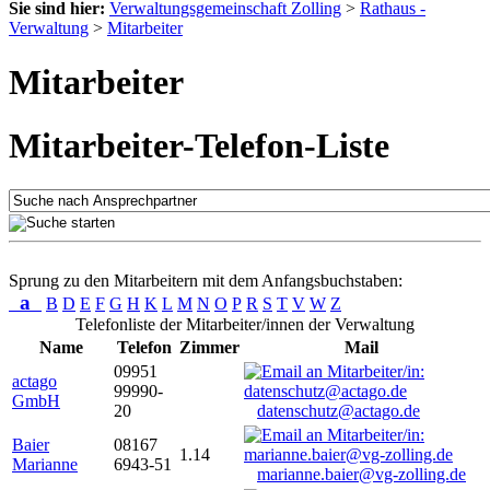
Sie sind hier:
Verwaltungsgemeinschaft Zolling
>
Rathaus -
Verwaltung
>
Mitarbeiter
Mitarbeiter
Mitarbeiter-Telefon-Liste
Sprung zu den Mitarbeitern mit dem Anfangsbuchstaben:
a
B
D
E
F
G
H
K
L
M
N
O
P
R
S
T
V
W
Z
Telefonliste der Mitarbeiter/innen der Verwaltung
Name
Telefon
Zimmer
Mail
09951
actago
99990-
GmbH
20
datenschutz@actago.de
Baier
08167
1.14
Marianne
6943-51
marianne.baier@vg-zolling.de