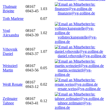
Thalmair
08167
1.03
Brigitte
6943-45
finanzen@vg-zolling.de
Toth Marlene
0.07
Vogl
08167
1.02
Alexandra
6943-39
vollstreckungsstelle@vg-
zolling.de
Vrhovnik
08167
1.07
Daniel
6943-37
daniel.vrhovnik@vg-zolling.de
Weinzierl
08167
0.05
Martin
6943-56
martin.weinzierl@vg-
zolling.de
08167
Weiß Renate
0.02
6943-12
renate.weiss@vg-zolling.de
Zeilmaier
08167
0.12
Tahnee
6943-41
tahnee.zeilmaier@vg-
zolling.de