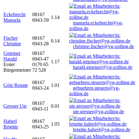
Eckebrecht
08167
1.14
Manuela
6943-59
manuela.eckebrecht@vg-
zolling.de
Fischer
08167
0.14
Christine
6943-28
christine.fischer@vg-zolling.de
Gmeiner
08167
Harald
6943-47
1.17
Erster
0170 65
harald.gmeiner@vg-zolling.de
Bürgermeister
72 528
08167
Götz Renate
1.01
6943-24
gebuehren.steuern@vg-
zolling.de
08167
Gresser Ute
0.01
6943-11
ute.gresser@vg-zolling.de
Haberl
08167
1.05
Brigitte
6943-25
brigitte.haberl@vg-zolling.de