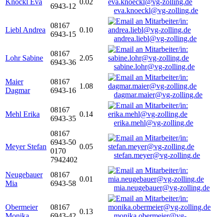
Knöckl Eva
0.02
6943-12
eva.knoeckl@vg-zolling.de
08167
Liebl Andrea
0.10
6943-15
andrea.liebl@vg-zolling.de
08167
Lohr Sabine
2.05
6943-36
sabine.lohr@vg-zolling.de
Maier
08167
1.08
Dagmar
6943-16
dagmar.maier@vg-zolling.de
08167
Mehl Erika
0.14
6943-35
erika.mehl@vg-zolling.de
08167
6943-50
Meyer Stefan
0.05
0170
stefan.meyer@vg-zolling.de
7942402
Neugebauer
08167
0.01
Mia
6943-58
mia.neugebauer@vg-zolling.de
Obermeier
08167
0.13
Monika
6943-42
monika.obermeier@vg-