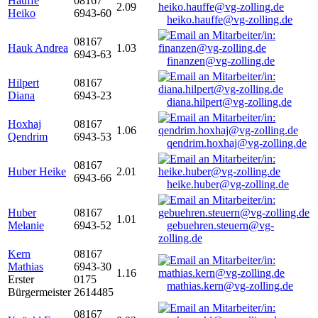
Hauffe
08167
2.09
Heiko
6943-60
heiko.hauffe@vg-zolling.de
08167
Hauk Andrea
1.03
6943-63
finanzen@vg-zolling.de
Hilpert
08167
Diana
6943-23
diana.hilpert@vg-zolling.de
Hoxhaj
08167
1.06
Qendrim
6943-53
qendrim.hoxhaj@vg-zolling.de
08167
Huber Heike
2.01
6943-66
heike.huber@vg-zolling.de
Huber
08167
1.01
Melanie
6943-52
gebuehren.steuern@vg-
zolling.de
Kern
08167
Mathias
6943-30
1.16
Erster
0175
mathias.kern@vg-zolling.de
Bürgermeister
2614485
08167