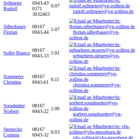
Sellmeier
6943-43
0.07
Rudolf
0171
rudolf.sellmeier@vg-zolling.de
3032403
Silberbauer
08167
1.07
Florian
6943-44
florian.silberbauer@vg-
zolling.de
08167
Soller Bianca
1.01
6943-33
gebuehren.steuern@vg-
zolling.de
Sommerer
08167
0.11
Christina
6943-61
christina.sommerer@vg-
zolling.de
Sonnhütter
08167
2.06
Norbert
6943-22
norbert.sonnhuetter@vg-
zolling.de
Steinecke
08167
0.03
Corinna
6943-32
vhs-zolling@vhs-moosburg.de