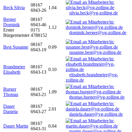
08167
Beck Silvia
1.04
6943-26
silvia.beck@vg-zolling.de
Berger
08167
Dominik
6943-46
1.12
Erster
0171
dominik.berger@vg-zolling.de
Bürgermeister
4788152
08167
Best Susanne
0.09
6943-19
susanne.best@vg-zolling.de
Brandmeier
08167
0.10
Elisabeth
6943-13
elisabeth.brandmeier@vg-
zolling.de
Burger
08167
1.09
Thomas
6943-21
thomas.burger@vg-zolling.de
Dauer
08167
2.01
Daniela
6943-27
daniela.dauer@vg-zolling.de
08167
Dauer Martin
0.04
6943-31
martin.dauer@vg-zolling.de