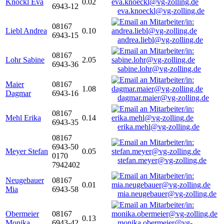
Knöckl Eva
0.02
6943-12
eva.knoeckl@vg-zolling.de
08167
Liebl Andrea
0.10
6943-15
andrea.liebl@vg-zolling.de
08167
Lohr Sabine
2.05
6943-36
sabine.lohr@vg-zolling.de
Maier
08167
1.08
Dagmar
6943-16
dagmar.maier@vg-zolling.de
08167
Mehl Erika
0.14
6943-35
erika.mehl@vg-zolling.de
08167
6943-50
Meyer Stefan
0.05
0170
stefan.meyer@vg-zolling.de
7942402
Neugebauer
08167
0.01
Mia
6943-58
mia.neugebauer@vg-zolling.de
Obermeier
08167
0.13
Monika
6943-42
monika.obermeier@vg-