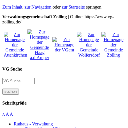
Zum Inhalt
,
zur Navigation
oder
zur Startseite
springen.
Verwaltungsgemeinschaft Zolling
| Online: https://www.vg-
zolling.de/
VG Suche
suchen
Schriftgröße
A
A
A
Rathaus - Verwaltung