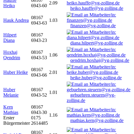
Hauffe
08167
2.09
Heiko
6943-60
heiko.hauffe@vg-zolling.de
08167
Hauk Andrea
1.03
6943-63
finanzen@vg-zolling.de
Hilpert
08167
Diana
6943-23
diana.hilpert@vg-zolling.de
Hoxhaj
08167
1.06
Qendrim
6943-53
qendrim.hoxhaj@vg-zolling.de
08167
Huber Heike
2.01
6943-66
heike.huber@vg-zolling.de
Huber
08167
1.01
Melanie
6943-52
gebuehren.steuern@vg-
zolling.de
Kern
08167
Mathias
6943-30
1.16
Erster
0175
mathias.kern@vg-zolling.de
Bürgermeister
2614485
08167