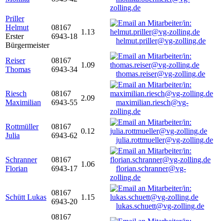
zolling.de
Priller
Helmut
08167
1.13
Erster
6943-18
helmut.priller@vg-zolling.de
Bürgermeister
Reiser
08167
1.09
Thomas
6943-34
thomas.reiser@vg-zolling.de
Riesch
08167
2.09
Maximilian
6943-55
maximilian.riesch@vg-
zolling.de
Rottmüller
08167
0.12
Julia
6943-62
julia.rottmueller@vg-zolling.de
Schranner
08167
1.06
Florian
6943-17
florian.schranner@vg-
zolling.de
08167
Schütt Lukas
1.15
6943-20
lukas.schuett@vg-zolling.de
08167