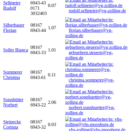
Sellmeier
6943-43
0.07
Rudolf
0171
rudolf.sellmeier@vg-zolling.de
3032403
Silberbauer
08167
1.07
Florian
6943-44
florian.silberbauer@vg-
zolling.de
08167
Soller Bianca
1.01
6943-33
gebuehren.steuern@vg-
zolling.de
Sommerer
08167
0.11
Christina
6943-61
christina.sommerer@vg-
zolling.de
Sonnhütter
08167
2.06
Norbert
6943-22
norbert.sonnhuetter@vg-
zolling.de
Steinecke
08167
0.03
Corinna
6943-32
vhs-zolling@vhs-moosburg.de