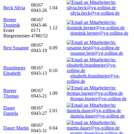
08167
Beck Silvia
1.04
6943-26
silvia.beck@vg-zolling.de
Berger
08167
Dominik
6943-46
1.12
Erster
0171
dominik.berger@vg-zolling.de
Bürgermeister
4788152
08167
Best Susanne
0.09
6943-19
susanne.best@vg-zolling.de
Brandmeier
08167
0.10
Elisabeth
6943-13
elisabeth.brandmeier@vg-
zolling.de
Burger
08167
1.09
Thomas
6943-21
thomas.burger@vg-zolling.de
Dauer
08167
2.01
Daniela
6943-27
daniela.dauer@vg-zolling.de
08167
Dauer Martin
0.04
6943-31
martin.dauer@vg-zolling.de