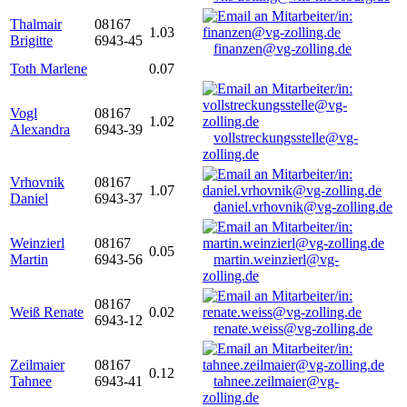
Thalmair
08167
1.03
Brigitte
6943-45
finanzen@vg-zolling.de
Toth Marlene
0.07
Vogl
08167
1.02
Alexandra
6943-39
vollstreckungsstelle@vg-
zolling.de
Vrhovnik
08167
1.07
Daniel
6943-37
daniel.vrhovnik@vg-zolling.de
Weinzierl
08167
0.05
Martin
6943-56
martin.weinzierl@vg-
zolling.de
08167
Weiß Renate
0.02
6943-12
renate.weiss@vg-zolling.de
Zeilmaier
08167
0.12
Tahnee
6943-41
tahnee.zeilmaier@vg-
zolling.de