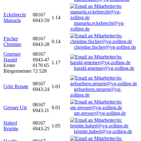
Eckebrecht
08167
1.14
Manuela
6943-59
manuela.eckebrecht@vg-
zolling.de
Fischer
08167
0.14
Christine
6943-28
christine.fischer@vg-zolling.de
Gmeiner
08167
Harald
6943-47
1.17
Erster
0170 65
harald.gmeiner@vg-zolling.de
Bürgermeister
72 528
08167
Götz Renate
1.01
6943-24
gebuehren.steuern@vg-
zolling.de
08167
Gresser Ute
0.01
6943-11
ute.gresser@vg-zolling.de
Haberl
08167
1.05
Brigitte
6943-25
brigitte.haberl@vg-zolling.de