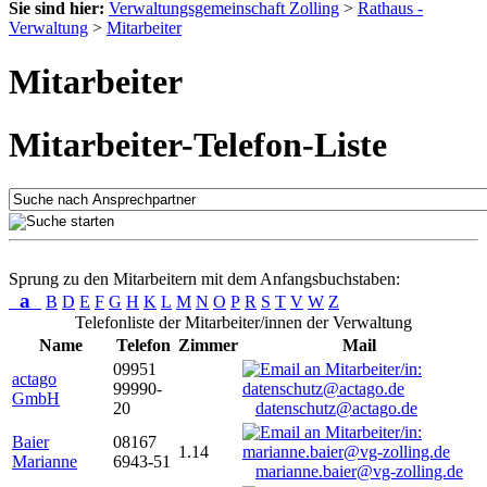
Sie sind hier:
Verwaltungsgemeinschaft Zolling
>
Rathaus -
Verwaltung
>
Mitarbeiter
Mitarbeiter
Mitarbeiter-Telefon-Liste
Sprung zu den Mitarbeitern mit dem Anfangsbuchstaben:
a
B
D
E
F
G
H
K
L
M
N
O
P
R
S
T
V
W
Z
Telefonliste der Mitarbeiter/innen der Verwaltung
Name
Telefon
Zimmer
Mail
09951
actago
99990-
GmbH
20
datenschutz@actago.de
Baier
08167
1.14
Marianne
6943-51
marianne.baier@vg-zolling.de