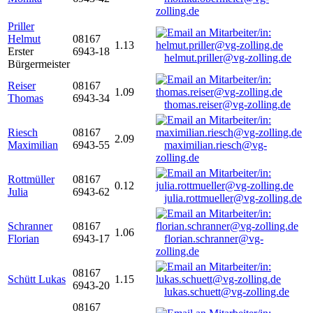
zolling.de
Priller
Helmut
08167
1.13
Erster
6943-18
helmut.priller@vg-zolling.de
Bürgermeister
Reiser
08167
1.09
Thomas
6943-34
thomas.reiser@vg-zolling.de
Riesch
08167
2.09
Maximilian
6943-55
maximilian.riesch@vg-
zolling.de
Rottmüller
08167
0.12
Julia
6943-62
julia.rottmueller@vg-zolling.de
Schranner
08167
1.06
Florian
6943-17
florian.schranner@vg-
zolling.de
08167
Schütt Lukas
1.15
6943-20
lukas.schuett@vg-zolling.de
08167