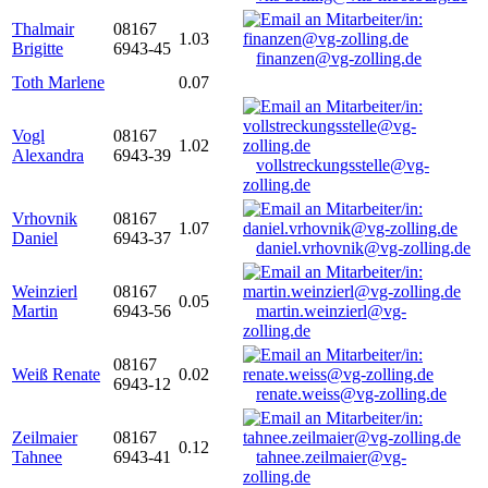
Thalmair
08167
1.03
Brigitte
6943-45
finanzen@vg-zolling.de
Toth Marlene
0.07
Vogl
08167
1.02
Alexandra
6943-39
vollstreckungsstelle@vg-
zolling.de
Vrhovnik
08167
1.07
Daniel
6943-37
daniel.vrhovnik@vg-zolling.de
Weinzierl
08167
0.05
Martin
6943-56
martin.weinzierl@vg-
zolling.de
08167
Weiß Renate
0.02
6943-12
renate.weiss@vg-zolling.de
Zeilmaier
08167
0.12
Tahnee
6943-41
tahnee.zeilmaier@vg-
zolling.de