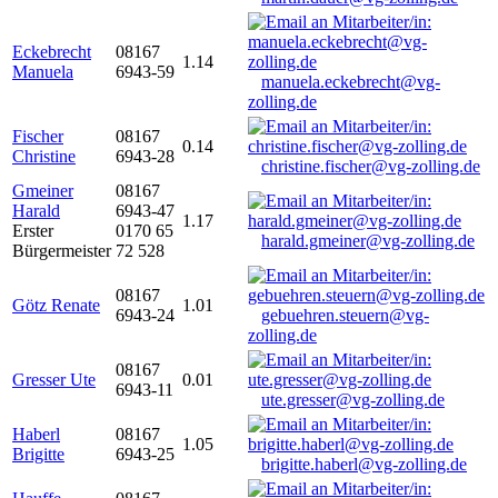
Eckebrecht
08167
1.14
Manuela
6943-59
manuela.eckebrecht@vg-
zolling.de
Fischer
08167
0.14
Christine
6943-28
christine.fischer@vg-zolling.de
Gmeiner
08167
Harald
6943-47
1.17
Erster
0170 65
harald.gmeiner@vg-zolling.de
Bürgermeister
72 528
08167
Götz Renate
1.01
6943-24
gebuehren.steuern@vg-
zolling.de
08167
Gresser Ute
0.01
6943-11
ute.gresser@vg-zolling.de
Haberl
08167
1.05
Brigitte
6943-25
brigitte.haberl@vg-zolling.de