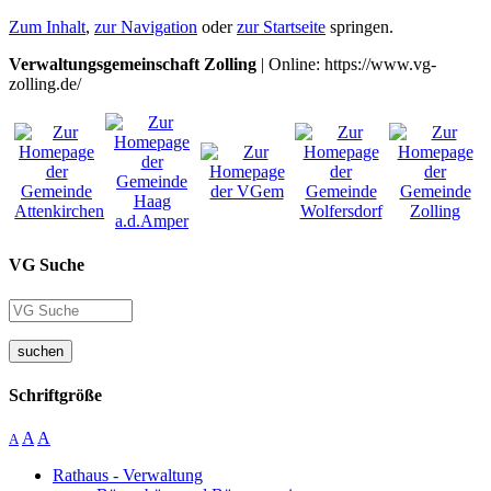
Zum Inhalt
,
zur Navigation
oder
zur Startseite
springen.
Verwaltungsgemeinschaft Zolling
| Online: https://www.vg-
zolling.de/
VG Suche
suchen
Schriftgröße
A
A
A
Rathaus - Verwaltung