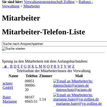
Sie sind hier:
Verwaltungsgemeinschaft Zolling
>
Rathaus -
Verwaltung
>
Mitarbeiter
Mitarbeiter
Mitarbeiter-Telefon-Liste
Sprung zu den Mitarbeitern mit dem Anfangsbuchstaben:
a
B
D
E
F
G
H
K
L
M
N
O
P
R
S
T
V
W
Z
Telefonliste der Mitarbeiter/innen der Verwaltung
Name
Telefon
Zimmer
Mail
09951
actago
99990-
GmbH
20
datenschutz@actago.de
Baier
08167
1.14
Marianne
6943-51
marianne.baier@vg-zolling.de