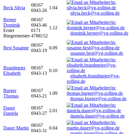
08167
Beck Silvia
1.04
6943-26
silvia.beck@vg-zolling.de
Berger
08167
Dominik
6943-46
1.12
Erster
0171
dominik.berger@vg-zolling.de
Bürgermeister
4788152
08167
Best Susanne
0.09
6943-19
susanne.best@vg-zolling.de
Brandmeier
08167
0.10
Elisabeth
6943-13
elisabeth.brandmeier@vg-
zolling.de
Burger
08167
1.09
Thomas
6943-21
thomas.burger@vg-zolling.de
Dauer
08167
2.01
Daniela
6943-27
daniela.dauer@vg-zolling.de
08167
Dauer Martin
0.04
6943-31
martin.dauer@vg-zolling.de