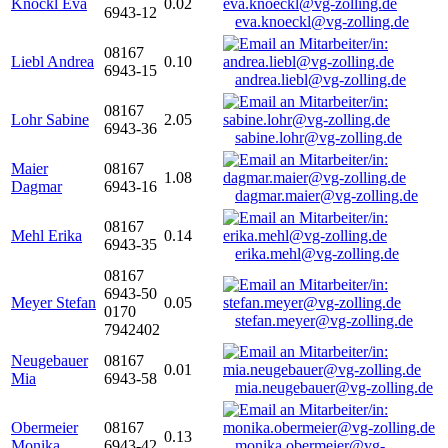
Knöckl Eva
0.02
6943-12
eva.knoeckl@vg-zolling.de
08167
Liebl Andrea
0.10
6943-15
andrea.liebl@vg-zolling.de
08167
Lohr Sabine
2.05
6943-36
sabine.lohr@vg-zolling.de
Maier
08167
1.08
Dagmar
6943-16
dagmar.maier@vg-zolling.de
08167
Mehl Erika
0.14
6943-35
erika.mehl@vg-zolling.de
08167
6943-50
Meyer Stefan
0.05
0170
stefan.meyer@vg-zolling.de
7942402
Neugebauer
08167
0.01
Mia
6943-58
mia.neugebauer@vg-zolling.de
Obermeier
08167
0.13
Monika
6943-42
monika.obermeier@vg-