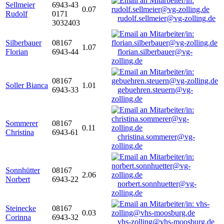
Sellmeier
6943-43
0.07
Rudolf
0171
rudolf.sellmeier@vg-zolling.de
3032403
Silberbauer
08167
1.07
Florian
6943-44
florian.silberbauer@vg-
zolling.de
08167
Soller Bianca
1.01
6943-33
gebuehren.steuern@vg-
zolling.de
Sommerer
08167
0.11
Christina
6943-61
christina.sommerer@vg-
zolling.de
Sonnhütter
08167
2.06
Norbert
6943-22
norbert.sonnhuetter@vg-
zolling.de
Steinecke
08167
0.03
Corinna
6943-32
vhs-zolling@vhs-moosburg.de