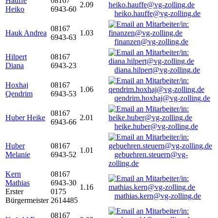
Hauffe
08167
2.09
Heiko
6943-60
heiko.hauffe@vg-zolling.de
08167
Hauk Andrea
1.03
6943-63
finanzen@vg-zolling.de
Hilpert
08167
Diana
6943-23
diana.hilpert@vg-zolling.de
Hoxhaj
08167
1.06
Qendrim
6943-53
qendrim.hoxhaj@vg-zolling.de
08167
Huber Heike
2.01
6943-66
heike.huber@vg-zolling.de
Huber
08167
1.01
Melanie
6943-52
gebuehren.steuern@vg-
zolling.de
Kern
08167
Mathias
6943-30
1.16
Erster
0175
mathias.kern@vg-zolling.de
Bürgermeister
2614485
08167