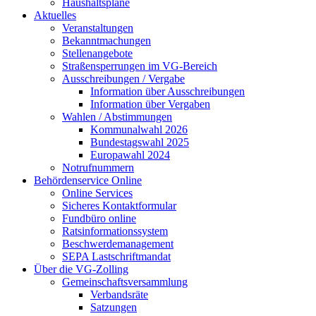
Haushaltspläne
Aktuelles
Veranstaltungen
Bekanntmachungen
Stellenangebote
Straßensperrungen im VG-Bereich
Ausschreibungen / Vergabe
Information über Ausschreibungen
Information über Vergaben
Wahlen / Abstimmungen
Kommunalwahl 2026
Bundestagswahl 2025
Europawahl 2024
Notrufnummern
Behördenservice Online
Online Services
Sicheres Kontaktformular
Fundbüro online
Ratsinformationssystem
Beschwerdemanagement
SEPA Lastschriftmandat
Über die VG-Zolling
Gemeinschaftsversammlung
Verbandsräte
Satzungen