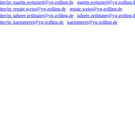
martin.weinzierl@vg-zolling.
renate.weiss@vg-zolling.de
tahnee.zeilmaier@vg-zolling.
kaemmerei@vg-zolling.de