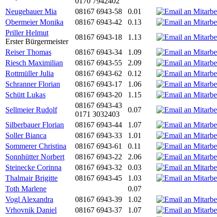
0170 7942402
Neugebauer Mia
08167 6943-58
0.01
Obermeier Monika
08167 6943-42
0.13
Priller Helmut
08167 6943-18
1.13
Erster Bürgermeister
Reiser Thomas
08167 6943-34
1.09
Riesch Maximilian
08167 6943-55
2.09
Rottmüller Julia
08167 6943-62
0.12
Schranner Florian
08167 6943-17
1.06
Schütt Lukas
08167 6943-20
1.15
08167 6943-43
Sellmeier Rudolf
0.07
0171 3032403
Silberbauer Florian
08167 6943-44
1.07
Soller Bianca
08167 6943-33
1.01
Sommerer Christina
08167 6943-61
0.11
Sonnhütter Norbert
08167 6943-22
2.06
Steinecke Corinna
08167 6943-32
0.03
Thalmair Brigitte
08167 6943-45
1.03
Toth Marlene
0.07
Vogl Alexandra
08167 6943-39
1.02
Vrhovnik Daniel
08167 6943-37
1.07