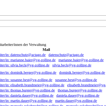
itarbeiter/innen der Verwaltung
Mail
datenschutz@actago.de
marianne.baier@vg-zolling.de
silvia.beck@vg-zolling.de
dominik.berger@vg-zolling.de
susanne.best@vg-zolling.de
elisabeth.brandmeier@vg-
thomas.burger@vg-zolling.de
daniela.dauer@vg-zolling.de
martin.dauer@vg-zolling.de
manuela.eckebrecht@vg-zo