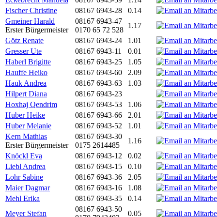
Fischer Christine
08167 6943-28
0.14
Gmeiner Harald
08167 6943-47
1.17
Erster Bürgermeister
0170 65 72 528
Götz Renate
08167 6943-24
1.01
Gresser Ute
08167 6943-11
0.01
Haberl Brigitte
08167 6943-25
1.05
Hauffe Heiko
08167 6943-60
2.09
Hauk Andrea
08167 6943-63
1.03
Hilpert Diana
08167 6943-23
Hoxhaj Qendrim
08167 6943-53
1.06
Huber Heike
08167 6943-66
2.01
Huber Melanie
08167 6943-52
1.01
Kern Mathias
08167 6943-30
1.16
Erster Bürgermeister
0175 2614485
Knöckl Eva
08167 6943-12
0.02
Liebl Andrea
08167 6943-15
0.10
Lohr Sabine
08167 6943-36
2.05
Maier Dagmar
08167 6943-16
1.08
Mehl Erika
08167 6943-35
0.14
08167 6943-50
Meyer Stefan
0.05