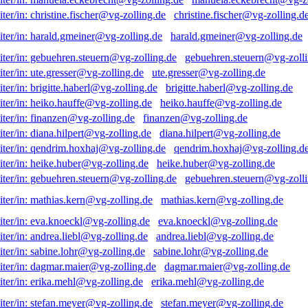
christine.fischer@vg-zolling.d
harald.gmeiner@vg-zolling.de
gebuehren.steuern@vg-zolli
ute.gresser@vg-zolling.de
brigitte.haberl@vg-zolling.de
heiko.hauffe@vg-zolling.de
finanzen@vg-zolling.de
diana.hilpert@vg-zolling.de
qendrim.hoxhaj@vg-zolling.d
heike.huber@vg-zolling.de
gebuehren.steuern@vg-zolli
mathias.kern@vg-zolling.de
eva.knoeckl@vg-zolling.de
andrea.liebl@vg-zolling.de
sabine.lohr@vg-zolling.de
dagmar.maier@vg-zolling.de
erika.mehl@vg-zolling.de
stefan.meyer@vg-zolling.de