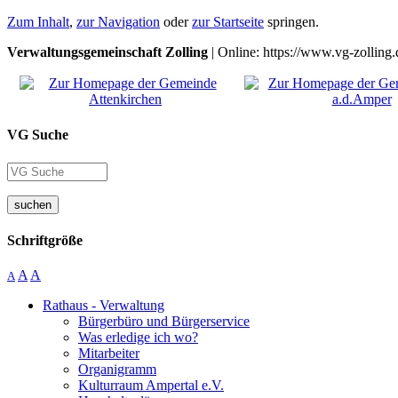
Zum Inhalt
,
zur Navigation
oder
zur Startseite
springen.
Verwaltungsgemeinschaft Zolling
| Online: https://www.vg-zolling.
VG Suche
suchen
Schriftgröße
A
A
A
Rathaus - Verwaltung
Bürgerbüro und Bürgerservice
Was erledige ich wo?
Mitarbeiter
Organigramm
Kulturraum Ampertal e.V.