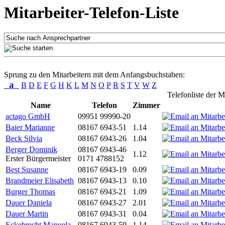
Mitarbeiter-Telefon-Liste
Sprung zu den Mitarbeitern mit dem Anfangsbuchstaben:
a
B
D
E
F
G
H
K
L
M
N
O
P
R
S
T
V
W
Z
Telefonliste der M
Name
Telefon
Zimmer
actago GmbH
09951 99990-20
Baier Marianne
08167 6943-51
1.14
Beck Silvia
08167 6943-26
1.04
Berger Dominik
08167 6943-46
1.12
Erster Bürgermeister
0171 4788152
Best Susanne
08167 6943-19
0.09
Brandmeier Elisabeth
08167 6943-13
0.10
Burger Thomas
08167 6943-21
1.09
Dauer Daniela
08167 6943-27
2.01
Dauer Martin
08167 6943-31
0.04
Eckebrecht Manuela
08167 6943-59
1.14