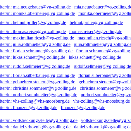
mia.neugebauer@vg-zolling.d
monika.obermeier@vg-zolli
helmut.priller@vg-zolling.de
thomas.reiser@vg-zolling.de
maximilian.riesch@vg-zollin
julia.rottmueller@vg-zolling.d
florian.schranner@vg-zolling
lukas.schuett@vg-zolling.de
rudolf.sellmeier@vg-zolling.de
florian.silberbauer@vg-zolli
gebuehren.steuern@vg-zolli
christina.sommerer@vg-zol
norbert.sonnhuetter@vg-zo
vhs-zolling@vhs-moosburg.de
finanzen@vg-zolling.de
vollstreckungsstelle@vg-zo
daniel.vrhovnik@vg-zolling.d