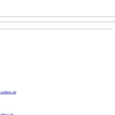
zolling.de
lling.de