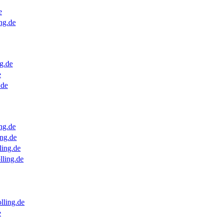
e
ng.de
g.de
e
.de
ng.de
ng.de
ling.de
lling.de
lling.de
e