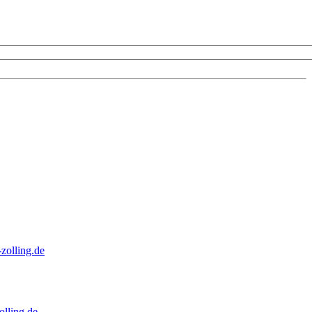
zolling.de
lling.de