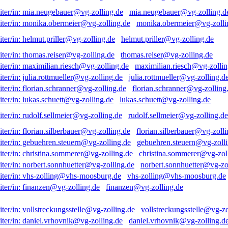
mia.neugebauer@vg-zolling.d
monika.obermeier@vg-zolli
helmut.priller@vg-zolling.de
thomas.reiser@vg-zolling.de
maximilian.riesch@vg-zollin
julia.rottmueller@vg-zolling.d
florian.schranner@vg-zolling
lukas.schuett@vg-zolling.de
rudolf.sellmeier@vg-zolling.de
florian.silberbauer@vg-zolli
gebuehren.steuern@vg-zolli
christina.sommerer@vg-zol
norbert.sonnhuetter@vg-zo
vhs-zolling@vhs-moosburg.de
finanzen@vg-zolling.de
vollstreckungsstelle@vg-zo
daniel.vrhovnik@vg-zolling.d