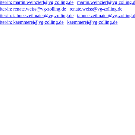
martin.weinzierl@vg-zolling.
renate.weiss@vg-zolling.de
tahnee.zeilmaier@vg-zolling.
kaemmerei@vg-zolling.de