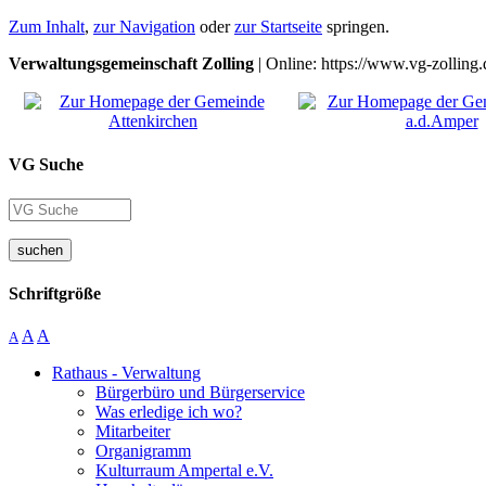
Zum Inhalt
,
zur Navigation
oder
zur Startseite
springen.
Verwaltungsgemeinschaft Zolling
| Online: https://www.vg-zolling.
VG Suche
suchen
Schriftgröße
A
A
A
Rathaus - Verwaltung
Bürgerbüro und Bürgerservice
Was erledige ich wo?
Mitarbeiter
Organigramm
Kulturraum Ampertal e.V.