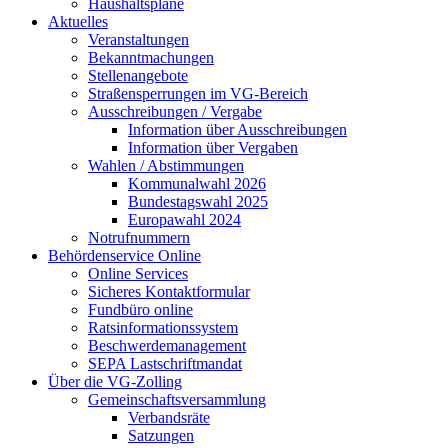
Haushaltspläne
Aktuelles
Veranstaltungen
Bekanntmachungen
Stellenangebote
Straßensperrungen im VG-Bereich
Ausschreibungen / Vergabe
Information über Ausschreibungen
Information über Vergaben
Wahlen / Abstimmungen
Kommunalwahl 2026
Bundestagswahl 2025
Europawahl 2024
Notrufnummern
Behördenservice Online
Online Services
Sicheres Kontaktformular
Fundbüro online
Ratsinformationssystem
Beschwerdemanagement
SEPA Lastschriftmandat
Über die VG-Zolling
Gemeinschaftsversammlung
Verbandsräte
Satzungen