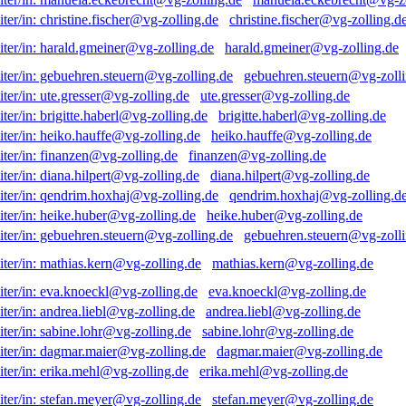
christine.fischer@vg-zolling.d
harald.gmeiner@vg-zolling.de
gebuehren.steuern@vg-zolli
ute.gresser@vg-zolling.de
brigitte.haberl@vg-zolling.de
heiko.hauffe@vg-zolling.de
finanzen@vg-zolling.de
diana.hilpert@vg-zolling.de
qendrim.hoxhaj@vg-zolling.d
heike.huber@vg-zolling.de
gebuehren.steuern@vg-zolli
mathias.kern@vg-zolling.de
eva.knoeckl@vg-zolling.de
andrea.liebl@vg-zolling.de
sabine.lohr@vg-zolling.de
dagmar.maier@vg-zolling.de
erika.mehl@vg-zolling.de
stefan.meyer@vg-zolling.de