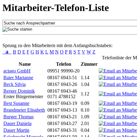
Mitarbeiter-Telefon-Liste
Sprung zu den Mitarbeitern mit dem Anfangsbuchstaben:
a
B
D
E
F
G
H
K
L
M
N
O
P
R
S
T
V
W
Z
Telefonliste der M
Name
Telefon
Zimmer
actago GmbH
09951 99990-20
Baier Marianne
08167 6943-51
1.14
Beck Silvia
08167 6943-26
1.04
Berger Dominik
08167 6943-46
1.12
Erster Bürgermeister
0171 4788152
Best Susanne
08167 6943-19
0.09
Brandmeier Elisabeth
08167 6943-13
0.10
Burger Thomas
08167 6943-21
1.09
Dauer Daniela
08167 6943-27
2.01
Dauer Martin
08167 6943-31
0.04
Eckebrecht Manuela
08167 6943-59
1.14