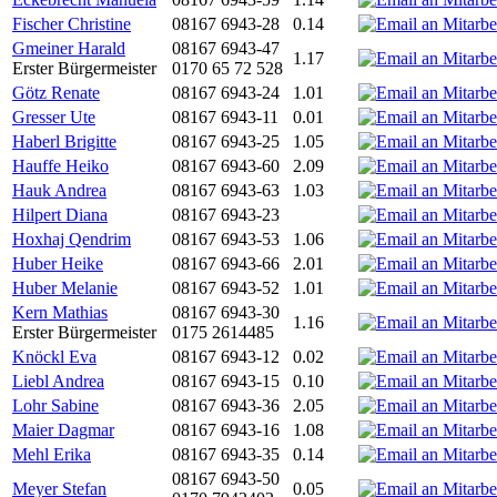
Fischer Christine
08167 6943-28
0.14
Gmeiner Harald
08167 6943-47
1.17
Erster Bürgermeister
0170 65 72 528
Götz Renate
08167 6943-24
1.01
Gresser Ute
08167 6943-11
0.01
Haberl Brigitte
08167 6943-25
1.05
Hauffe Heiko
08167 6943-60
2.09
Hauk Andrea
08167 6943-63
1.03
Hilpert Diana
08167 6943-23
Hoxhaj Qendrim
08167 6943-53
1.06
Huber Heike
08167 6943-66
2.01
Huber Melanie
08167 6943-52
1.01
Kern Mathias
08167 6943-30
1.16
Erster Bürgermeister
0175 2614485
Knöckl Eva
08167 6943-12
0.02
Liebl Andrea
08167 6943-15
0.10
Lohr Sabine
08167 6943-36
2.05
Maier Dagmar
08167 6943-16
1.08
Mehl Erika
08167 6943-35
0.14
08167 6943-50
Meyer Stefan
0.05