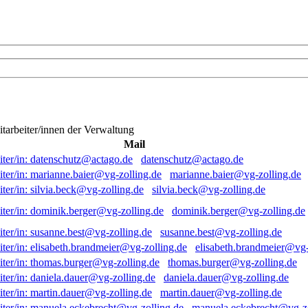
itarbeiter/innen der Verwaltung
Mail
datenschutz@actago.de
marianne.baier@vg-zolling.de
silvia.beck@vg-zolling.de
dominik.berger@vg-zolling.de
susanne.best@vg-zolling.de
elisabeth.brandmeier@vg-
thomas.burger@vg-zolling.de
daniela.dauer@vg-zolling.de
martin.dauer@vg-zolling.de
manuela.eckebrecht@vg-zo