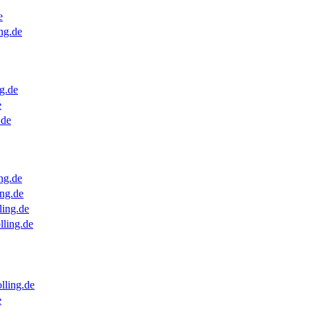
e
ng.de
g.de
e
.de
ng.de
ng.de
ling.de
lling.de
lling.de
e