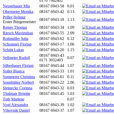
0170 7942402
Neugebauer Mia
08167 6943-58
0.01
Obermeier Monika
08167 6943-42
0.13
Priller Helmut
08167 6943-18
1.13
Erster Bürgermeister
Reiser Thomas
08167 6943-34
1.09
Riesch Maximilian
08167 6943-55
2.09
Rottmüller Julia
08167 6943-62
0.12
Schranner Florian
08167 6943-17
1.06
Schütt Lukas
08167 6943-20
1.15
08167 6943-43
Sellmeier Rudolf
0.07
0171 3032403
Silberbauer Florian
08167 6943-44
1.07
Soller Bianca
08167 6943-33
1.01
Sommerer Christina
08167 6943-61
0.11
Sonnhütter Norbert
08167 6943-22
2.06
Steinecke Corinna
08167 6943-32
0.03
Thalmair Brigitte
08167 6943-45
1.03
Toth Marlene
0.07
Vogl Alexandra
08167 6943-39
1.02
Vrhovnik Daniel
08167 6943-37
1.07