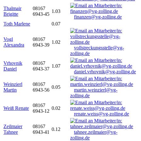
Thalmair
08167
1.03
Brigitte
6943-45
finanzen@vg-zolling.de
Toth Marlene
0.07
Vogl
08167
1.02
Alexandra
6943-39
vollstreckungsstelle@vg-
zolling.de
Vrhovnik
08167
1.07
Daniel
6943-37
daniel.vrhovnik@vg-zolling.de
Weinzierl
08167
0.05
Martin
6943-56
martin.weinzierl@vg-
zolling.de
08167
Weiß Renate
0.02
6943-12
renate.weiss@vg-zolling.de
Zeilmaier
08167
0.12
Tahnee
6943-41
tahnee.zeilmaier@vg-
zolling.de