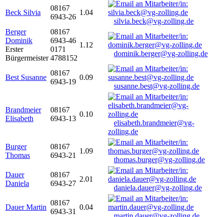
08167
Beck Silvia
1.04
6943-26
silvia.beck@vg-zolling.de
Berger
08167
Dominik
6943-46
1.12
Erster
0171
dominik.berger@vg-zolling.de
Bürgermeister
4788152
08167
Best Susanne
0.09
6943-19
susanne.best@vg-zolling.de
Brandmeier
08167
0.10
Elisabeth
6943-13
elisabeth.brandmeier@vg-
zolling.de
Burger
08167
1.09
Thomas
6943-21
thomas.burger@vg-zolling.de
Dauer
08167
2.01
Daniela
6943-27
daniela.dauer@vg-zolling.de
08167
Dauer Martin
0.04
6943-31
martin.dauer@vg-zolling.de