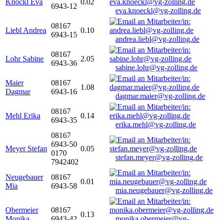
Knöckl Eva
0.02
6943-12
eva.knoeckl@vg-zolling.de
08167
Liebl Andrea
0.10
6943-15
andrea.liebl@vg-zolling.de
08167
Lohr Sabine
2.05
6943-36
sabine.lohr@vg-zolling.de
Maier
08167
1.08
Dagmar
6943-16
dagmar.maier@vg-zolling.de
08167
Mehl Erika
0.14
6943-35
erika.mehl@vg-zolling.de
08167
6943-50
Meyer Stefan
0.05
0170
stefan.meyer@vg-zolling.de
7942402
Neugebauer
08167
0.01
Mia
6943-58
mia.neugebauer@vg-zolling.de
Obermeier
08167
0.13
Monika
6943-42
monika.obermeier@vg-