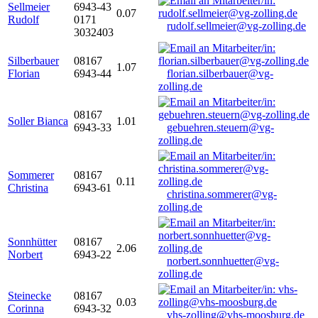
Sellmeier
6943-43
0.07
Rudolf
0171
rudolf.sellmeier@vg-zolling.de
3032403
Silberbauer
08167
1.07
Florian
6943-44
florian.silberbauer@vg-
zolling.de
08167
Soller Bianca
1.01
6943-33
gebuehren.steuern@vg-
zolling.de
Sommerer
08167
0.11
Christina
6943-61
christina.sommerer@vg-
zolling.de
Sonnhütter
08167
2.06
Norbert
6943-22
norbert.sonnhuetter@vg-
zolling.de
Steinecke
08167
0.03
Corinna
6943-32
vhs-zolling@vhs-moosburg.de