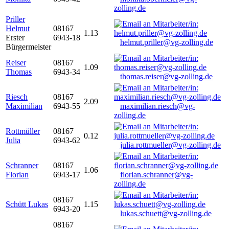
zolling.de
Priller
Helmut
08167
1.13
Erster
6943-18
helmut.priller@vg-zolling.de
Bürgermeister
Reiser
08167
1.09
Thomas
6943-34
thomas.reiser@vg-zolling.de
Riesch
08167
2.09
Maximilian
6943-55
maximilian.riesch@vg-
zolling.de
Rottmüller
08167
0.12
Julia
6943-62
julia.rottmueller@vg-zolling.de
Schranner
08167
1.06
Florian
6943-17
florian.schranner@vg-
zolling.de
08167
Schütt Lukas
1.15
6943-20
lukas.schuett@vg-zolling.de
08167