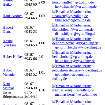
Hauffe
08167
2.09
Heiko
6943-60
heiko.hauffe@vg-zolling.de
08167
Hauk Andrea
1.03
6943-63
finanzen@vg-zolling.de
Hilpert
08167
Diana
6943-23
diana.hilpert@vg-zolling.de
Hoxhaj
08167
1.06
Qendrim
6943-53
qendrim.hoxhaj@vg-zolling.de
08167
Huber Heike
2.01
6943-66
heike.huber@vg-zolling.de
Huber
08167
1.01
Melanie
6943-52
gebuehren.steuern@vg-
zolling.de
Kern
08167
Mathias
6943-30
1.16
Erster
0175
mathias.kern@vg-zolling.de
Bürgermeister
2614485
08167