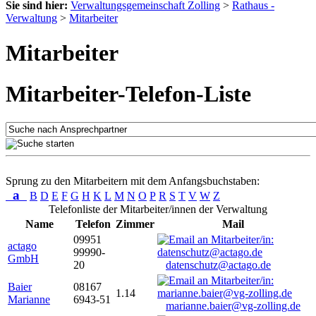
Sie sind hier:
Verwaltungsgemeinschaft Zolling
>
Rathaus -
Verwaltung
>
Mitarbeiter
Mitarbeiter
Mitarbeiter-Telefon-Liste
Sprung zu den Mitarbeitern mit dem Anfangsbuchstaben:
a
B
D
E
F
G
H
K
L
M
N
O
P
R
S
T
V
W
Z
Telefonliste der Mitarbeiter/innen der Verwaltung
Name
Telefon
Zimmer
Mail
09951
actago
99990-
GmbH
20
datenschutz@actago.de
Baier
08167
1.14
Marianne
6943-51
marianne.baier@vg-zolling.de