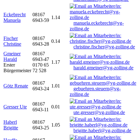
Eckebrecht
08167
1.14
Manuela
6943-59
manuela.eckebrecht@vg-
zolling.de
Fischer
08167
0.14
Christine
6943-28
christine.fischer@vg-zolling.de
Gmeiner
08167
Harald
6943-47
1.17
Erster
0170 65
harald.gmeiner@vg-zolling.de
Bürgermeister
72 528
08167
Götz Renate
1.01
6943-24
gebuehren.steuern@vg-
zolling.de
08167
Gresser Ute
0.01
6943-11
ute.gresser@vg-zolling.de
Haberl
08167
1.05
Brigitte
6943-25
brigitte.haberl@vg-zolling.de