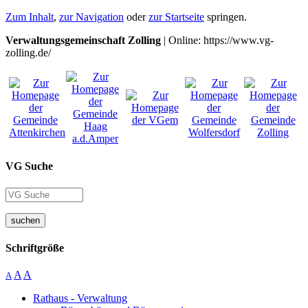
Zum Inhalt
,
zur Navigation
oder
zur Startseite
springen.
Verwaltungsgemeinschaft Zolling
| Online: https://www.vg-
zolling.de/
VG Suche
suchen
Schriftgröße
A
A
A
Rathaus - Verwaltung