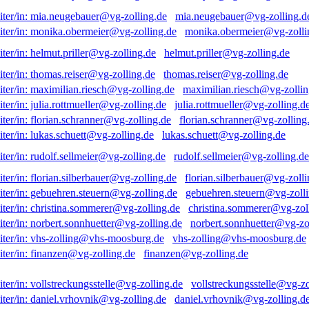
mia.neugebauer@vg-zolling.d
monika.obermeier@vg-zolli
helmut.priller@vg-zolling.de
thomas.reiser@vg-zolling.de
maximilian.riesch@vg-zollin
julia.rottmueller@vg-zolling.d
florian.schranner@vg-zolling
lukas.schuett@vg-zolling.de
rudolf.sellmeier@vg-zolling.de
florian.silberbauer@vg-zolli
gebuehren.steuern@vg-zolli
christina.sommerer@vg-zol
norbert.sonnhuetter@vg-zo
vhs-zolling@vhs-moosburg.de
finanzen@vg-zolling.de
vollstreckungsstelle@vg-zo
daniel.vrhovnik@vg-zolling.d