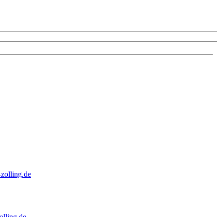
zolling.de
lling.de