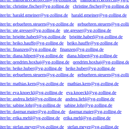
christine.fischer@vg-zolling.d
harald.gmeiner@vg-zolling.de
gebuehren.steuern@vg-zolli
ute.gresser@vg-zolling.de
brigitte.haberl@vg-zolling.de
heiko.hauffe@vg-zolling.de
finanzen@vg-zolling.de
diana.hilpert@vg-zolling.de
qendrim.hoxhaj@vg-zolling.d
heike.huber@vg-zolling.de
gebuehren.steuern@vg-zolli
mathias.kern@vg-zolling.de
eva.knoeckl@vg-zolling.de
andrea.liebl@vg-zolling.de
sabine.lohr@vg-zolling.de
dagmar.maier@vg-zolling.de
erika.mehl@vg-zolling.de
stefan.meyer@vg-zolling.de