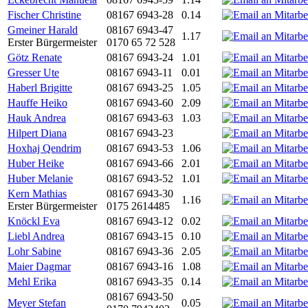
Fischer Christine
08167 6943-28
0.14
Gmeiner Harald
08167 6943-47
1.17
Erster Bürgermeister
0170 65 72 528
Götz Renate
08167 6943-24
1.01
Gresser Ute
08167 6943-11
0.01
Haberl Brigitte
08167 6943-25
1.05
Hauffe Heiko
08167 6943-60
2.09
Hauk Andrea
08167 6943-63
1.03
Hilpert Diana
08167 6943-23
Hoxhaj Qendrim
08167 6943-53
1.06
Huber Heike
08167 6943-66
2.01
Huber Melanie
08167 6943-52
1.01
Kern Mathias
08167 6943-30
1.16
Erster Bürgermeister
0175 2614485
Knöckl Eva
08167 6943-12
0.02
Liebl Andrea
08167 6943-15
0.10
Lohr Sabine
08167 6943-36
2.05
Maier Dagmar
08167 6943-16
1.08
Mehl Erika
08167 6943-35
0.14
08167 6943-50
Meyer Stefan
0.05