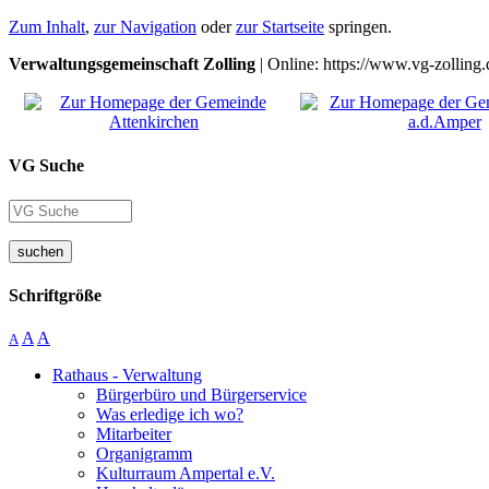
Zum Inhalt
,
zur Navigation
oder
zur Startseite
springen.
Verwaltungsgemeinschaft Zolling
| Online: https://www.vg-zolling.
VG Suche
suchen
Schriftgröße
A
A
A
Rathaus - Verwaltung
Bürgerbüro und Bürgerservice
Was erledige ich wo?
Mitarbeiter
Organigramm
Kulturraum Ampertal e.V.