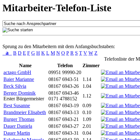
Mitarbeiter-Telefon-Liste
Sprung zu den Mitarbeitern mit dem Anfangsbuchstaben:
a
B
D
E
F
G
H
K
L
M
N
O
P
R
S
T
V
W
Z
Telefonliste der M
Name
Telefon
Zimmer
actago GmbH
09951 99990-20
Baier Marianne
08167 6943-51
1.14
Beck Silvia
08167 6943-26
1.04
Berger Dominik
08167 6943-46
1.12
Erster Bürgermeister
0171 4788152
Best Susanne
08167 6943-19
0.09
Brandmeier Elisabeth
08167 6943-13
0.10
Burger Thomas
08167 6943-21
1.09
Dauer Daniela
08167 6943-27
2.01
Dauer Martin
08167 6943-31
0.04
Eckebrecht Manuela
08167 6943-59
1.14