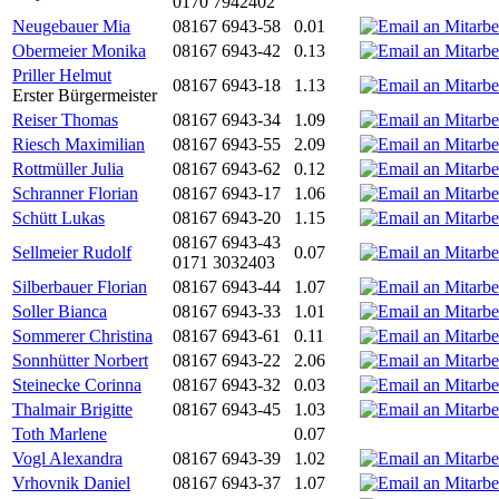
0170 7942402
Neugebauer Mia
08167 6943-58
0.01
Obermeier Monika
08167 6943-42
0.13
Priller Helmut
08167 6943-18
1.13
Erster Bürgermeister
Reiser Thomas
08167 6943-34
1.09
Riesch Maximilian
08167 6943-55
2.09
Rottmüller Julia
08167 6943-62
0.12
Schranner Florian
08167 6943-17
1.06
Schütt Lukas
08167 6943-20
1.15
08167 6943-43
Sellmeier Rudolf
0.07
0171 3032403
Silberbauer Florian
08167 6943-44
1.07
Soller Bianca
08167 6943-33
1.01
Sommerer Christina
08167 6943-61
0.11
Sonnhütter Norbert
08167 6943-22
2.06
Steinecke Corinna
08167 6943-32
0.03
Thalmair Brigitte
08167 6943-45
1.03
Toth Marlene
0.07
Vogl Alexandra
08167 6943-39
1.02
Vrhovnik Daniel
08167 6943-37
1.07