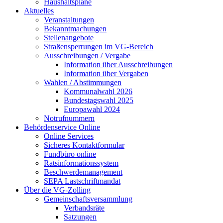
Haushaltspläne
Aktuelles
Veranstaltungen
Bekanntmachungen
Stellenangebote
Straßensperrungen im VG-Bereich
Ausschreibungen / Vergabe
Information über Ausschreibungen
Information über Vergaben
Wahlen / Abstimmungen
Kommunalwahl 2026
Bundestagswahl 2025
Europawahl 2024
Notrufnummern
Behördenservice Online
Online Services
Sicheres Kontaktformular
Fundbüro online
Ratsinformationssystem
Beschwerdemanagement
SEPA Lastschriftmandat
Über die VG-Zolling
Gemeinschaftsversammlung
Verbandsräte
Satzungen