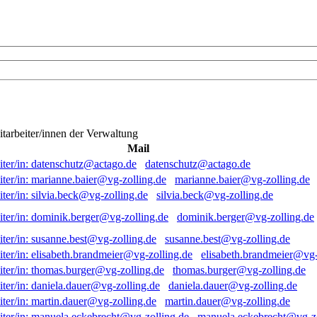
itarbeiter/innen der Verwaltung
Mail
datenschutz@actago.de
marianne.baier@vg-zolling.de
silvia.beck@vg-zolling.de
dominik.berger@vg-zolling.de
susanne.best@vg-zolling.de
elisabeth.brandmeier@vg-
thomas.burger@vg-zolling.de
daniela.dauer@vg-zolling.de
martin.dauer@vg-zolling.de
manuela.eckebrecht@vg-zo