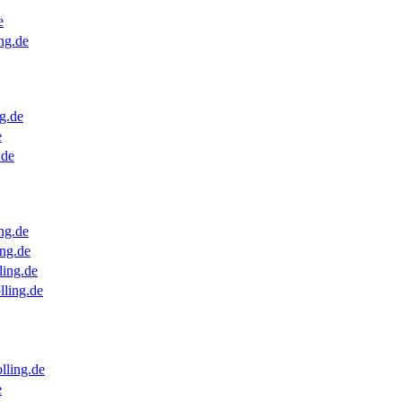
e
ng.de
g.de
e
.de
ng.de
ng.de
ling.de
lling.de
lling.de
e