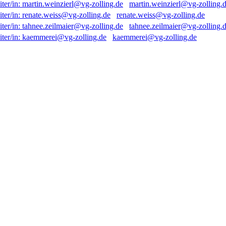
martin.weinzierl@vg-zolling.
renate.weiss@vg-zolling.de
tahnee.zeilmaier@vg-zolling.
kaemmerei@vg-zolling.de