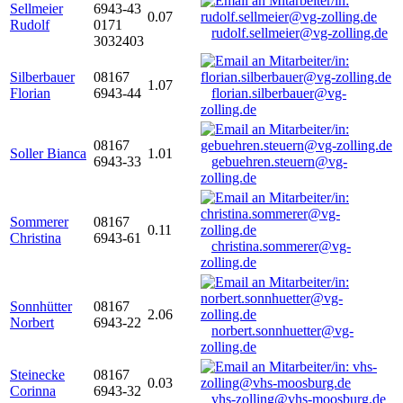
Sellmeier
6943-43
0.07
Rudolf
0171
rudolf.sellmeier@vg-zolling.de
3032403
Silberbauer
08167
1.07
Florian
6943-44
florian.silberbauer@vg-
zolling.de
08167
Soller Bianca
1.01
6943-33
gebuehren.steuern@vg-
zolling.de
Sommerer
08167
0.11
Christina
6943-61
christina.sommerer@vg-
zolling.de
Sonnhütter
08167
2.06
Norbert
6943-22
norbert.sonnhuetter@vg-
zolling.de
Steinecke
08167
0.03
Corinna
6943-32
vhs-zolling@vhs-moosburg.de