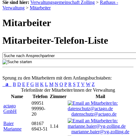
Sie sind hier:
Verwaltungsgemeinschaft Zolling
>
Rathaus -
Verwaltung
>
Mitarbeiter
Mitarbeiter
Mitarbeiter-Telefon-Liste
Sprung zu den Mitarbeitern mit dem Anfangsbuchstaben:
a
B
D
E
F
G
H
K
L
M
N
O
P
R
S
T
V
W
Z
Telefonliste der Mitarbeiter/innen der Verwaltung
Name
Telefon
Zimmer
Mail
09951
actago
99990-
GmbH
20
datenschutz@actago.de
Baier
08167
1.14
Marianne
6943-51
marianne.baier@vg-zolling.de