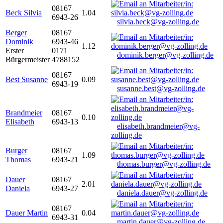
08167
Beck Silvia
1.04
6943-26
silvia.beck@vg-zolling.de
Berger
08167
Dominik
6943-46
1.12
Erster
0171
dominik.berger@vg-zolling.de
Bürgermeister
4788152
08167
Best Susanne
0.09
6943-19
susanne.best@vg-zolling.de
Brandmeier
08167
0.10
Elisabeth
6943-13
elisabeth.brandmeier@vg-
zolling.de
Burger
08167
1.09
Thomas
6943-21
thomas.burger@vg-zolling.de
Dauer
08167
2.01
Daniela
6943-27
daniela.dauer@vg-zolling.de
08167
Dauer Martin
0.04
6943-31
martin.dauer@vg-zolling.de