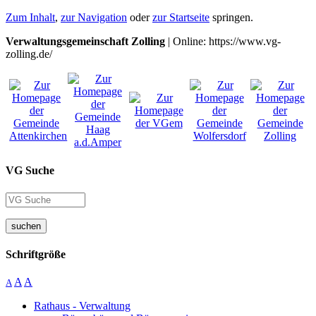
Zum Inhalt
,
zur Navigation
oder
zur Startseite
springen.
Verwaltungsgemeinschaft Zolling
| Online: https://www.vg-
zolling.de/
VG Suche
suchen
Schriftgröße
A
A
A
Rathaus - Verwaltung