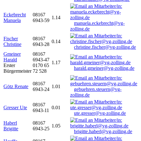
Eckebrecht
08167
1.14
Manuela
6943-59
manuela.eckebrecht@vg-
zolling.de
Fischer
08167
0.14
Christine
6943-28
christine.fischer@vg-zolling.de
Gmeiner
08167
Harald
6943-47
1.17
Erster
0170 65
harald.gmeiner@vg-zolling.de
Bürgermeister
72 528
08167
Götz Renate
1.01
6943-24
gebuehren.steuern@vg-
zolling.de
08167
Gresser Ute
0.01
6943-11
ute.gresser@vg-zolling.de
Haberl
08167
1.05
Brigitte
6943-25
brigitte.haberl@vg-zolling.de