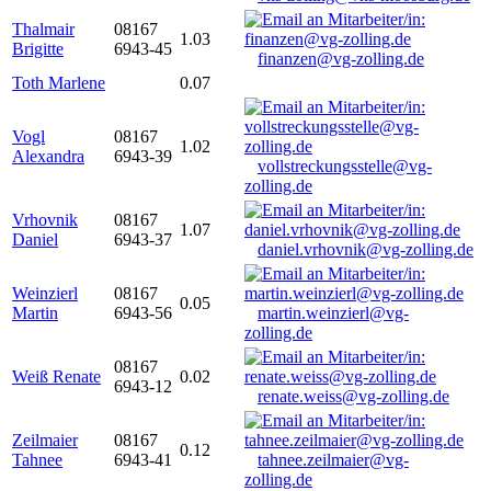
Thalmair
08167
1.03
Brigitte
6943-45
finanzen@vg-zolling.de
Toth Marlene
0.07
Vogl
08167
1.02
Alexandra
6943-39
vollstreckungsstelle@vg-
zolling.de
Vrhovnik
08167
1.07
Daniel
6943-37
daniel.vrhovnik@vg-zolling.de
Weinzierl
08167
0.05
Martin
6943-56
martin.weinzierl@vg-
zolling.de
08167
Weiß Renate
0.02
6943-12
renate.weiss@vg-zolling.de
Zeilmaier
08167
0.12
Tahnee
6943-41
tahnee.zeilmaier@vg-
zolling.de