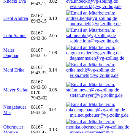
Knöckl Eva
0.02
6943-12
eva.knoeckl@vg-zolling.de
08167
Liebl Andrea
0.10
6943-15
andrea.liebl@vg-zolling.de
08167
Lohr Sabine
2.05
6943-36
sabine.lohr@vg-zolling.de
Maier
08167
1.08
Dagmar
6943-16
dagmar.maier@vg-zolling.de
08167
Mehl Erika
0.14
6943-35
erika.mehl@vg-zolling.de
08167
6943-50
Meyer Stefan
0.05
0170
stefan.meyer@vg-zolling.de
7942402
Neugebauer
08167
0.01
Mia
6943-58
mia.neugebauer@vg-zolling.de
Obermeier
08167
0.13
Monika
6943-42
monika.obermeier@vg-