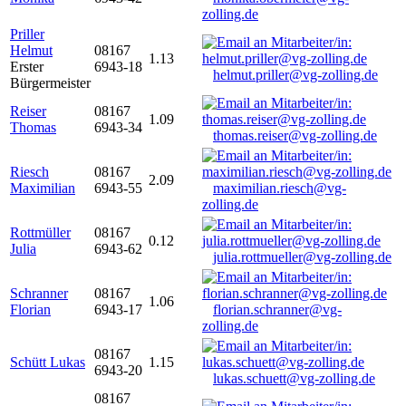
zolling.de
Priller
Helmut
08167
1.13
Erster
6943-18
helmut.priller@vg-zolling.de
Bürgermeister
Reiser
08167
1.09
Thomas
6943-34
thomas.reiser@vg-zolling.de
Riesch
08167
2.09
Maximilian
6943-55
maximilian.riesch@vg-
zolling.de
Rottmüller
08167
0.12
Julia
6943-62
julia.rottmueller@vg-zolling.de
Schranner
08167
1.06
Florian
6943-17
florian.schranner@vg-
zolling.de
08167
Schütt Lukas
1.15
6943-20
lukas.schuett@vg-zolling.de
08167