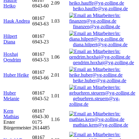
Hauffe
08167
2.09
Heiko
6943-60
heiko.hauffe@vg-zolling.de
08167
Hauk Andrea
1.03
6943-63
finanzen@vg-zolling.de
Hilpert
08167
Diana
6943-23
diana.hilpert@vg-zolling.de
Hoxhaj
08167
1.06
Qendrim
6943-53
qendrim.hoxhaj@vg-zolling.de
08167
Huber Heike
2.01
6943-66
heike.huber@vg-zolling.de
Huber
08167
1.01
Melanie
6943-52
gebuehren.steuern@vg-
zolling.de
Kern
08167
Mathias
6943-30
1.16
Erster
0175
mathias.kern@vg-zolling.de
Bürgermeister
2614485
08167