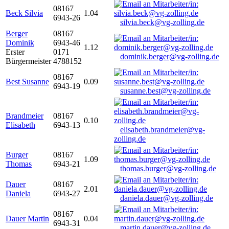
08167
Beck Silvia
1.04
6943-26
silvia.beck@vg-zolling.de
Berger
08167
Dominik
6943-46
1.12
Erster
0171
dominik.berger@vg-zolling.de
Bürgermeister
4788152
08167
Best Susanne
0.09
6943-19
susanne.best@vg-zolling.de
Brandmeier
08167
0.10
Elisabeth
6943-13
elisabeth.brandmeier@vg-
zolling.de
Burger
08167
1.09
Thomas
6943-21
thomas.burger@vg-zolling.de
Dauer
08167
2.01
Daniela
6943-27
daniela.dauer@vg-zolling.de
08167
Dauer Martin
0.04
6943-31
martin.dauer@vg-zolling.de