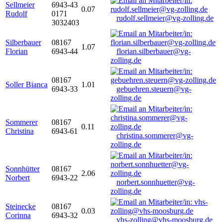
Sellmeier
6943-43
0.07
Rudolf
0171
rudolf.sellmeier@vg-zolling.de
3032403
Silberbauer
08167
1.07
Florian
6943-44
florian.silberbauer@vg-
zolling.de
08167
Soller Bianca
1.01
6943-33
gebuehren.steuern@vg-
zolling.de
Sommerer
08167
0.11
Christina
6943-61
christina.sommerer@vg-
zolling.de
Sonnhütter
08167
2.06
Norbert
6943-22
norbert.sonnhuetter@vg-
zolling.de
Steinecke
08167
0.03
Corinna
6943-32
vhs-zolling@vhs-moosburg.de