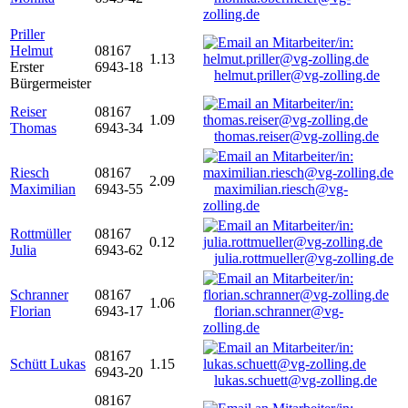
zolling.de
Priller
Helmut
08167
1.13
Erster
6943-18
helmut.priller@vg-zolling.de
Bürgermeister
Reiser
08167
1.09
Thomas
6943-34
thomas.reiser@vg-zolling.de
Riesch
08167
2.09
Maximilian
6943-55
maximilian.riesch@vg-
zolling.de
Rottmüller
08167
0.12
Julia
6943-62
julia.rottmueller@vg-zolling.de
Schranner
08167
1.06
Florian
6943-17
florian.schranner@vg-
zolling.de
08167
Schütt Lukas
1.15
6943-20
lukas.schuett@vg-zolling.de
08167