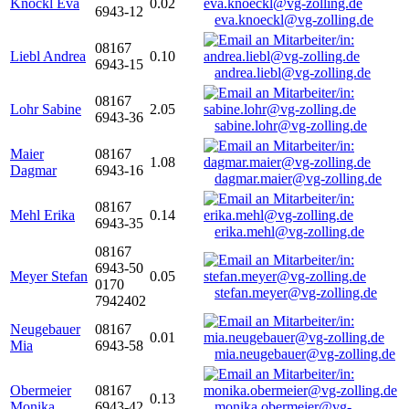
Knöckl Eva
0.02
6943-12
eva.knoeckl@vg-zolling.de
08167
Liebl Andrea
0.10
6943-15
andrea.liebl@vg-zolling.de
08167
Lohr Sabine
2.05
6943-36
sabine.lohr@vg-zolling.de
Maier
08167
1.08
Dagmar
6943-16
dagmar.maier@vg-zolling.de
08167
Mehl Erika
0.14
6943-35
erika.mehl@vg-zolling.de
08167
6943-50
Meyer Stefan
0.05
0170
stefan.meyer@vg-zolling.de
7942402
Neugebauer
08167
0.01
Mia
6943-58
mia.neugebauer@vg-zolling.de
Obermeier
08167
0.13
Monika
6943-42
monika.obermeier@vg-