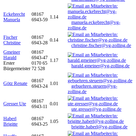
Eckebrecht
08167
1.14
Manuela
6943-59
manuela.eckebrecht@vg-
zolling.de
Fischer
08167
0.14
Christine
6943-28
christine.fischer@vg-zolling.de
Gmeiner
08167
Harald
6943-47
1.17
Erster
0170 65
harald.gmeiner@vg-zolling.de
Bürgermeister
72 528
08167
Götz Renate
1.01
6943-24
gebuehren.steuern@vg-
zolling.de
08167
Gresser Ute
0.01
6943-11
ute.gresser@vg-zolling.de
Haberl
08167
1.05
Brigitte
6943-25
brigitte.haberl@vg-zolling.de