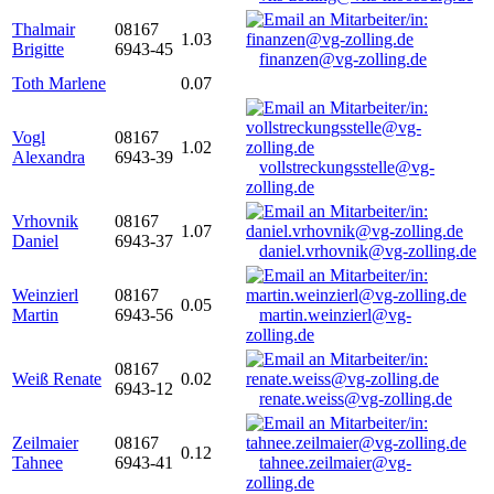
Thalmair
08167
1.03
Brigitte
6943-45
finanzen@vg-zolling.de
Toth Marlene
0.07
Vogl
08167
1.02
Alexandra
6943-39
vollstreckungsstelle@vg-
zolling.de
Vrhovnik
08167
1.07
Daniel
6943-37
daniel.vrhovnik@vg-zolling.de
Weinzierl
08167
0.05
Martin
6943-56
martin.weinzierl@vg-
zolling.de
08167
Weiß Renate
0.02
6943-12
renate.weiss@vg-zolling.de
Zeilmaier
08167
0.12
Tahnee
6943-41
tahnee.zeilmaier@vg-
zolling.de