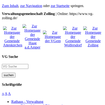
Zum Inhalt
,
zur Navigation
oder
zur Startseite
springen.
Verwaltungsgemeinschaft Zolling
| Online: https://www.vg-
zolling.de/
VG Suche
suchen
Schriftgröße
A
A
A
Rathaus - Verwaltung