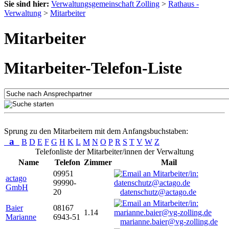
Sie sind hier:
Verwaltungsgemeinschaft Zolling
>
Rathaus -
Verwaltung
>
Mitarbeiter
Mitarbeiter
Mitarbeiter-Telefon-Liste
Sprung zu den Mitarbeitern mit dem Anfangsbuchstaben:
a
B
D
E
F
G
H
K
L
M
N
O
P
R
S
T
V
W
Z
Telefonliste der Mitarbeiter/innen der Verwaltung
Name
Telefon
Zimmer
Mail
09951
actago
99990-
GmbH
20
datenschutz@actago.de
Baier
08167
1.14
Marianne
6943-51
marianne.baier@vg-zolling.de