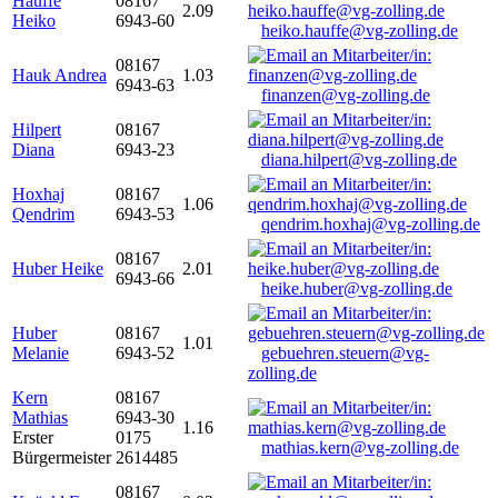
Hauffe
08167
2.09
Heiko
6943-60
heiko.hauffe@vg-zolling.de
08167
Hauk Andrea
1.03
6943-63
finanzen@vg-zolling.de
Hilpert
08167
Diana
6943-23
diana.hilpert@vg-zolling.de
Hoxhaj
08167
1.06
Qendrim
6943-53
qendrim.hoxhaj@vg-zolling.de
08167
Huber Heike
2.01
6943-66
heike.huber@vg-zolling.de
Huber
08167
1.01
Melanie
6943-52
gebuehren.steuern@vg-
zolling.de
Kern
08167
Mathias
6943-30
1.16
Erster
0175
mathias.kern@vg-zolling.de
Bürgermeister
2614485
08167