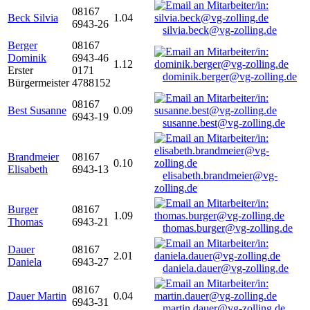
08167
Beck Silvia
1.04
6943-26
silvia.beck@vg-zolling.de
Berger
08167
Dominik
6943-46
1.12
Erster
0171
dominik.berger@vg-zolling.de
Bürgermeister
4788152
08167
Best Susanne
0.09
6943-19
susanne.best@vg-zolling.de
Brandmeier
08167
0.10
Elisabeth
6943-13
elisabeth.brandmeier@vg-
zolling.de
Burger
08167
1.09
Thomas
6943-21
thomas.burger@vg-zolling.de
Dauer
08167
2.01
Daniela
6943-27
daniela.dauer@vg-zolling.de
08167
Dauer Martin
0.04
6943-31
martin.dauer@vg-zolling.de