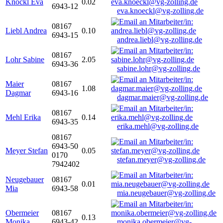
Knöckl Eva
0.02
6943-12
eva.knoeckl@vg-zolling.de
08167
Liebl Andrea
0.10
6943-15
andrea.liebl@vg-zolling.de
08167
Lohr Sabine
2.05
6943-36
sabine.lohr@vg-zolling.de
Maier
08167
1.08
Dagmar
6943-16
dagmar.maier@vg-zolling.de
08167
Mehl Erika
0.14
6943-35
erika.mehl@vg-zolling.de
08167
6943-50
Meyer Stefan
0.05
0170
stefan.meyer@vg-zolling.de
7942402
Neugebauer
08167
0.01
Mia
6943-58
mia.neugebauer@vg-zolling.de
Obermeier
08167
0.13
Monika
6943-42
monika.obermeier@vg-