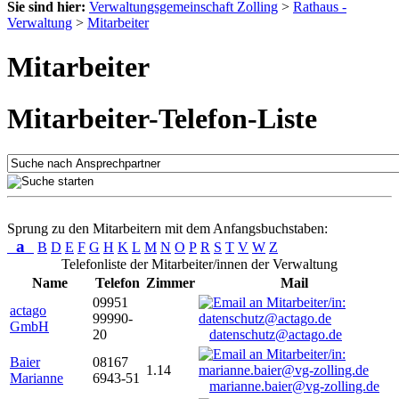
Sie sind hier:
Verwaltungsgemeinschaft Zolling
>
Rathaus -
Verwaltung
>
Mitarbeiter
Mitarbeiter
Mitarbeiter-Telefon-Liste
Sprung zu den Mitarbeitern mit dem Anfangsbuchstaben:
a
B
D
E
F
G
H
K
L
M
N
O
P
R
S
T
V
W
Z
Telefonliste der Mitarbeiter/innen der Verwaltung
Name
Telefon
Zimmer
Mail
09951
actago
99990-
GmbH
20
datenschutz@actago.de
Baier
08167
1.14
Marianne
6943-51
marianne.baier@vg-zolling.de