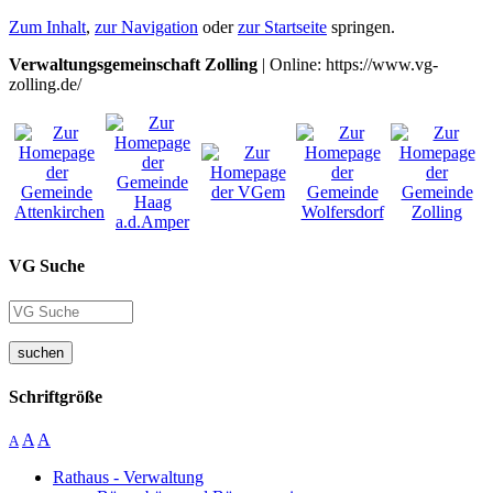
Zum Inhalt
,
zur Navigation
oder
zur Startseite
springen.
Verwaltungsgemeinschaft Zolling
| Online: https://www.vg-
zolling.de/
VG Suche
suchen
Schriftgröße
A
A
A
Rathaus - Verwaltung