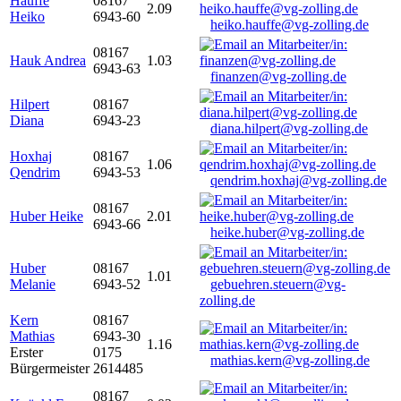
Hauffe
08167
2.09
Heiko
6943-60
heiko.hauffe@vg-zolling.de
08167
Hauk Andrea
1.03
6943-63
finanzen@vg-zolling.de
Hilpert
08167
Diana
6943-23
diana.hilpert@vg-zolling.de
Hoxhaj
08167
1.06
Qendrim
6943-53
qendrim.hoxhaj@vg-zolling.de
08167
Huber Heike
2.01
6943-66
heike.huber@vg-zolling.de
Huber
08167
1.01
Melanie
6943-52
gebuehren.steuern@vg-
zolling.de
Kern
08167
Mathias
6943-30
1.16
Erster
0175
mathias.kern@vg-zolling.de
Bürgermeister
2614485
08167