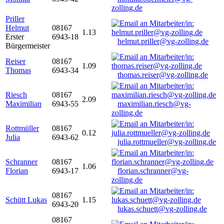
zolling.de
Priller
Helmut
08167
1.13
Erster
6943-18
helmut.priller@vg-zolling.de
Bürgermeister
Reiser
08167
1.09
Thomas
6943-34
thomas.reiser@vg-zolling.de
Riesch
08167
2.09
Maximilian
6943-55
maximilian.riesch@vg-
zolling.de
Rottmüller
08167
0.12
Julia
6943-62
julia.rottmueller@vg-zolling.de
Schranner
08167
1.06
Florian
6943-17
florian.schranner@vg-
zolling.de
08167
Schütt Lukas
1.15
6943-20
lukas.schuett@vg-zolling.de
08167