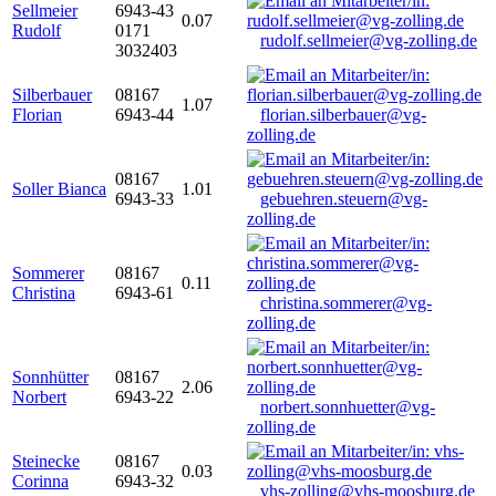
Sellmeier
6943-43
0.07
Rudolf
0171
rudolf.sellmeier@vg-zolling.de
3032403
Silberbauer
08167
1.07
Florian
6943-44
florian.silberbauer@vg-
zolling.de
08167
Soller Bianca
1.01
6943-33
gebuehren.steuern@vg-
zolling.de
Sommerer
08167
0.11
Christina
6943-61
christina.sommerer@vg-
zolling.de
Sonnhütter
08167
2.06
Norbert
6943-22
norbert.sonnhuetter@vg-
zolling.de
Steinecke
08167
0.03
Corinna
6943-32
vhs-zolling@vhs-moosburg.de