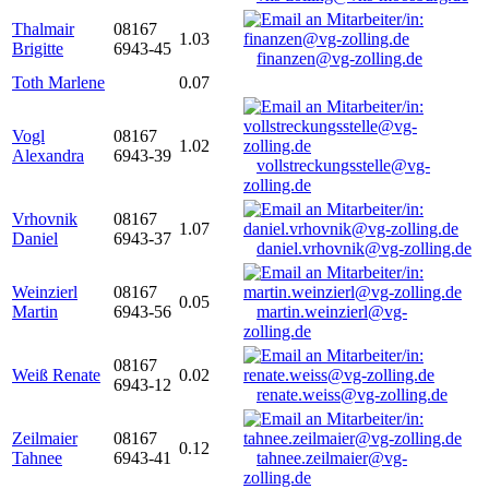
Thalmair
08167
1.03
Brigitte
6943-45
finanzen@vg-zolling.de
Toth Marlene
0.07
Vogl
08167
1.02
Alexandra
6943-39
vollstreckungsstelle@vg-
zolling.de
Vrhovnik
08167
1.07
Daniel
6943-37
daniel.vrhovnik@vg-zolling.de
Weinzierl
08167
0.05
Martin
6943-56
martin.weinzierl@vg-
zolling.de
08167
Weiß Renate
0.02
6943-12
renate.weiss@vg-zolling.de
Zeilmaier
08167
0.12
Tahnee
6943-41
tahnee.zeilmaier@vg-
zolling.de