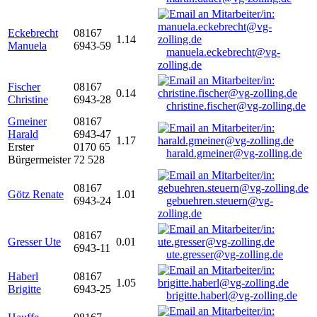
Eckebrecht
08167
1.14
Manuela
6943-59
manuela.eckebrecht@vg-
zolling.de
Fischer
08167
0.14
Christine
6943-28
christine.fischer@vg-zolling.de
Gmeiner
08167
Harald
6943-47
1.17
Erster
0170 65
harald.gmeiner@vg-zolling.de
Bürgermeister
72 528
08167
Götz Renate
1.01
6943-24
gebuehren.steuern@vg-
zolling.de
08167
Gresser Ute
0.01
6943-11
ute.gresser@vg-zolling.de
Haberl
08167
1.05
Brigitte
6943-25
brigitte.haberl@vg-zolling.de