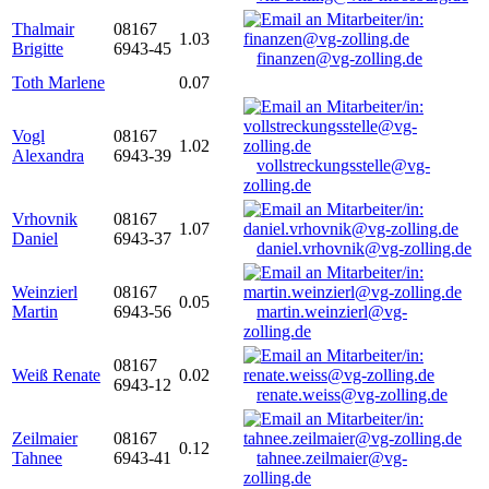
Thalmair
08167
1.03
Brigitte
6943-45
finanzen@vg-zolling.de
Toth Marlene
0.07
Vogl
08167
1.02
Alexandra
6943-39
vollstreckungsstelle@vg-
zolling.de
Vrhovnik
08167
1.07
Daniel
6943-37
daniel.vrhovnik@vg-zolling.de
Weinzierl
08167
0.05
Martin
6943-56
martin.weinzierl@vg-
zolling.de
08167
Weiß Renate
0.02
6943-12
renate.weiss@vg-zolling.de
Zeilmaier
08167
0.12
Tahnee
6943-41
tahnee.zeilmaier@vg-
zolling.de