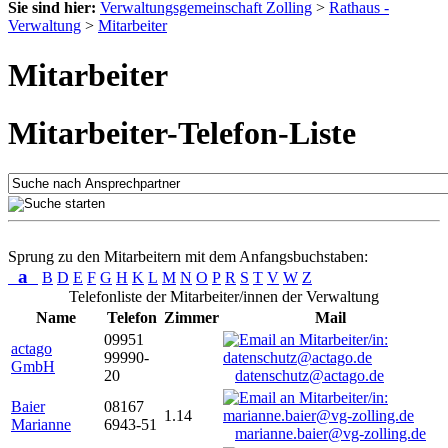
Sie sind hier:
Verwaltungsgemeinschaft Zolling
>
Rathaus -
Verwaltung
>
Mitarbeiter
Mitarbeiter
Mitarbeiter-Telefon-Liste
Sprung zu den Mitarbeitern mit dem Anfangsbuchstaben:
a
B
D
E
F
G
H
K
L
M
N
O
P
R
S
T
V
W
Z
Telefonliste der Mitarbeiter/innen der Verwaltung
Name
Telefon
Zimmer
Mail
09951
actago
99990-
GmbH
20
datenschutz@actago.de
Baier
08167
1.14
Marianne
6943-51
marianne.baier@vg-zolling.de