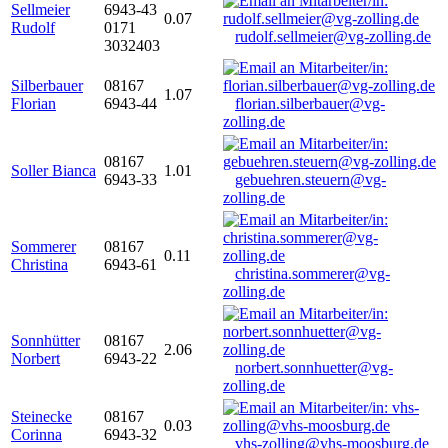
Sellmeier
6943-43
0.07
Rudolf
0171
rudolf.sellmeier@vg-zolling.de
3032403
Silberbauer
08167
1.07
Florian
6943-44
florian.silberbauer@vg-
zolling.de
08167
Soller Bianca
1.01
6943-33
gebuehren.steuern@vg-
zolling.de
Sommerer
08167
0.11
Christina
6943-61
christina.sommerer@vg-
zolling.de
Sonnhütter
08167
2.06
Norbert
6943-22
norbert.sonnhuetter@vg-
zolling.de
Steinecke
08167
0.03
Corinna
6943-32
vhs-zolling@vhs-moosburg.de