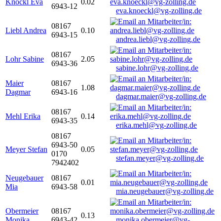
Knöckl Eva
0.02
6943-12
eva.knoeckl@vg-zolling.de
08167
Liebl Andrea
0.10
6943-15
andrea.liebl@vg-zolling.de
08167
Lohr Sabine
2.05
6943-36
sabine.lohr@vg-zolling.de
Maier
08167
1.08
Dagmar
6943-16
dagmar.maier@vg-zolling.de
08167
Mehl Erika
0.14
6943-35
erika.mehl@vg-zolling.de
08167
6943-50
Meyer Stefan
0.05
0170
stefan.meyer@vg-zolling.de
7942402
Neugebauer
08167
0.01
Mia
6943-58
mia.neugebauer@vg-zolling.de
Obermeier
08167
0.13
Monika
6943-42
monika.obermeier@vg-