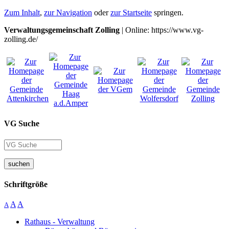
Zum Inhalt
,
zur Navigation
oder
zur Startseite
springen.
Verwaltungsgemeinschaft Zolling
| Online: https://www.vg-
zolling.de/
VG Suche
suchen
Schriftgröße
A
A
A
Rathaus - Verwaltung