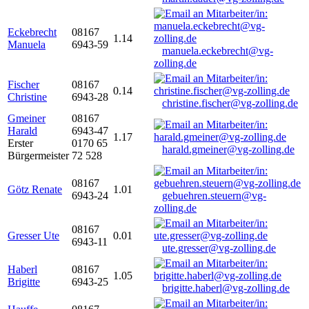
Eckebrecht
08167
1.14
Manuela
6943-59
manuela.eckebrecht@vg-
zolling.de
Fischer
08167
0.14
Christine
6943-28
christine.fischer@vg-zolling.de
Gmeiner
08167
Harald
6943-47
1.17
Erster
0170 65
harald.gmeiner@vg-zolling.de
Bürgermeister
72 528
08167
Götz Renate
1.01
6943-24
gebuehren.steuern@vg-
zolling.de
08167
Gresser Ute
0.01
6943-11
ute.gresser@vg-zolling.de
Haberl
08167
1.05
Brigitte
6943-25
brigitte.haberl@vg-zolling.de