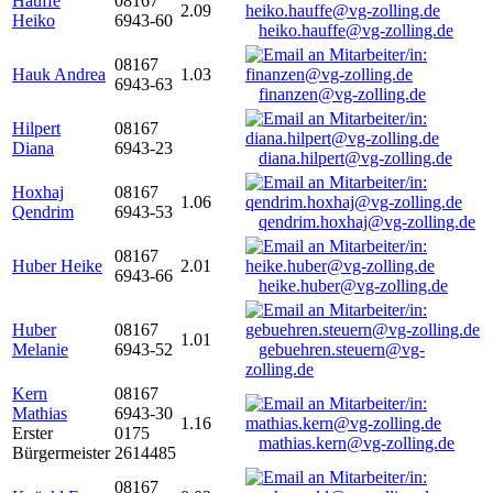
Hauffe
08167
2.09
Heiko
6943-60
heiko.hauffe@vg-zolling.de
08167
Hauk Andrea
1.03
6943-63
finanzen@vg-zolling.de
Hilpert
08167
Diana
6943-23
diana.hilpert@vg-zolling.de
Hoxhaj
08167
1.06
Qendrim
6943-53
qendrim.hoxhaj@vg-zolling.de
08167
Huber Heike
2.01
6943-66
heike.huber@vg-zolling.de
Huber
08167
1.01
Melanie
6943-52
gebuehren.steuern@vg-
zolling.de
Kern
08167
Mathias
6943-30
1.16
Erster
0175
mathias.kern@vg-zolling.de
Bürgermeister
2614485
08167