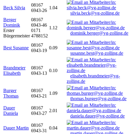
08167
Beck Silvia
1.04
6943-26
silvia.beck@vg-zolling.de
Berger
08167
Dominik
6943-46
1.12
Erster
0171
dominik.berger@vg-zolling.de
Bürgermeister
4788152
08167
Best Susanne
0.09
6943-19
susanne.best@vg-zolling.de
Brandmeier
08167
0.10
Elisabeth
6943-13
elisabeth.brandmeier@vg-
zolling.de
Burger
08167
1.09
Thomas
6943-21
thomas.burger@vg-zolling.de
Dauer
08167
2.01
Daniela
6943-27
daniela.dauer@vg-zolling.de
08167
Dauer Martin
0.04
6943-31
martin.dauer@vg-zolling.de