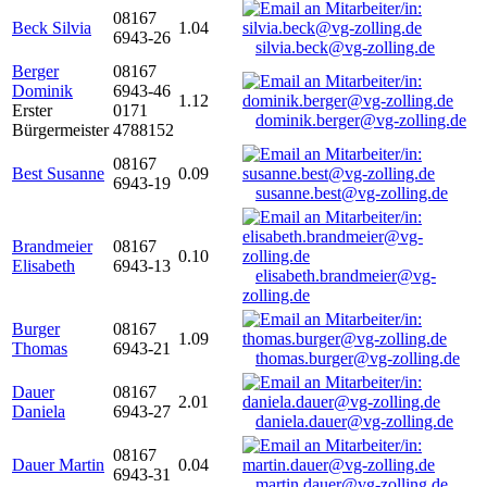
08167
Beck Silvia
1.04
6943-26
silvia.beck@vg-zolling.de
Berger
08167
Dominik
6943-46
1.12
Erster
0171
dominik.berger@vg-zolling.de
Bürgermeister
4788152
08167
Best Susanne
0.09
6943-19
susanne.best@vg-zolling.de
Brandmeier
08167
0.10
Elisabeth
6943-13
elisabeth.brandmeier@vg-
zolling.de
Burger
08167
1.09
Thomas
6943-21
thomas.burger@vg-zolling.de
Dauer
08167
2.01
Daniela
6943-27
daniela.dauer@vg-zolling.de
08167
Dauer Martin
0.04
6943-31
martin.dauer@vg-zolling.de