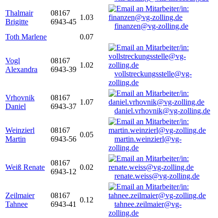
Thalmair
08167
1.03
Brigitte
6943-45
finanzen@vg-zolling.de
Toth Marlene
0.07
Vogl
08167
1.02
Alexandra
6943-39
vollstreckungsstelle@vg-
zolling.de
Vrhovnik
08167
1.07
Daniel
6943-37
daniel.vrhovnik@vg-zolling.de
Weinzierl
08167
0.05
Martin
6943-56
martin.weinzierl@vg-
zolling.de
08167
Weiß Renate
0.02
6943-12
renate.weiss@vg-zolling.de
Zeilmaier
08167
0.12
Tahnee
6943-41
tahnee.zeilmaier@vg-
zolling.de