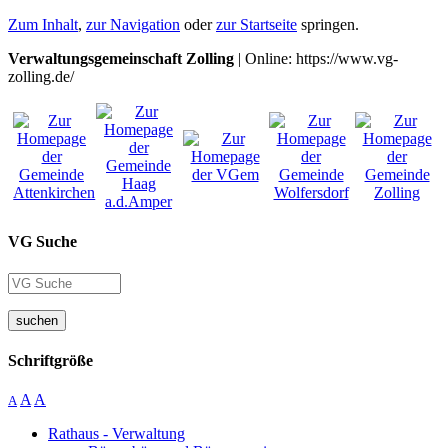
Zum Inhalt
,
zur Navigation
oder
zur Startseite
springen.
Verwaltungsgemeinschaft Zolling
| Online: https://www.vg-
zolling.de/
VG Suche
suchen
Schriftgröße
A
A
A
Rathaus - Verwaltung