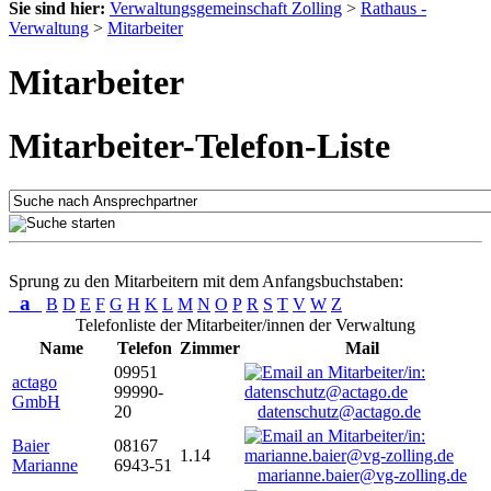
Sie sind hier:
Verwaltungsgemeinschaft Zolling
>
Rathaus -
Verwaltung
>
Mitarbeiter
Mitarbeiter
Mitarbeiter-Telefon-Liste
Sprung zu den Mitarbeitern mit dem Anfangsbuchstaben:
a
B
D
E
F
G
H
K
L
M
N
O
P
R
S
T
V
W
Z
Telefonliste der Mitarbeiter/innen der Verwaltung
Name
Telefon
Zimmer
Mail
09951
actago
99990-
GmbH
20
datenschutz@actago.de
Baier
08167
1.14
Marianne
6943-51
marianne.baier@vg-zolling.de