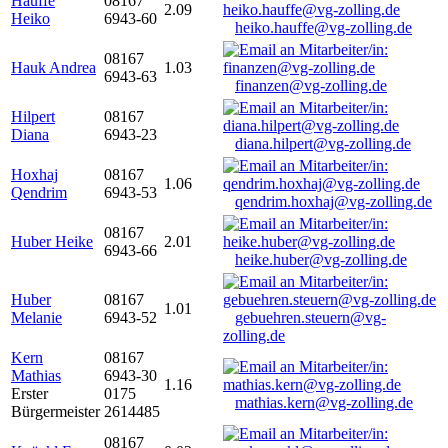
Hauffe
08167
2.09
Heiko
6943-60
heiko.hauffe@vg-zolling.de
08167
Hauk Andrea
1.03
6943-63
finanzen@vg-zolling.de
Hilpert
08167
Diana
6943-23
diana.hilpert@vg-zolling.de
Hoxhaj
08167
1.06
Qendrim
6943-53
qendrim.hoxhaj@vg-zolling.de
08167
Huber Heike
2.01
6943-66
heike.huber@vg-zolling.de
Huber
08167
1.01
Melanie
6943-52
gebuehren.steuern@vg-
zolling.de
Kern
08167
Mathias
6943-30
1.16
Erster
0175
mathias.kern@vg-zolling.de
Bürgermeister
2614485
08167