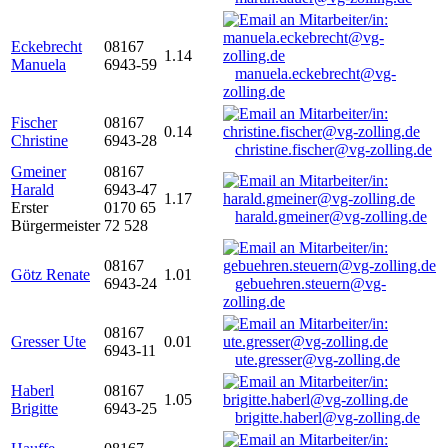
Eckebrecht
08167
1.14
Manuela
6943-59
manuela.eckebrecht@vg-
zolling.de
Fischer
08167
0.14
Christine
6943-28
christine.fischer@vg-zolling.de
Gmeiner
08167
Harald
6943-47
1.17
Erster
0170 65
harald.gmeiner@vg-zolling.de
Bürgermeister
72 528
08167
Götz Renate
1.01
6943-24
gebuehren.steuern@vg-
zolling.de
08167
Gresser Ute
0.01
6943-11
ute.gresser@vg-zolling.de
Haberl
08167
1.05
Brigitte
6943-25
brigitte.haberl@vg-zolling.de