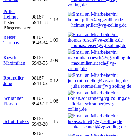
zolling.de
Priller
Helmut
08167
1.13
Erster
6943-18
helmut.priller@vg-zolling.de
Bürgermeister
Reiser
08167
1.09
Thomas
6943-34
thomas.reiser@vg-zolling.de
Riesch
08167
2.09
Maximilian
6943-55
maximilian.riesch@vg-
zolling.de
Rottmüller
08167
0.12
Julia
6943-62
julia.rottmueller@vg-zolling.de
Schranner
08167
1.06
Florian
6943-17
florian.schranner@vg-
zolling.de
08167
Schütt Lukas
1.15
6943-20
lukas.schuett@vg-zolling.de
08167