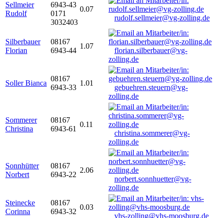
Sellmeier
6943-43
0.07
Rudolf
0171
rudolf.sellmeier@vg-zolling.de
3032403
Silberbauer
08167
1.07
Florian
6943-44
florian.silberbauer@vg-
zolling.de
08167
Soller Bianca
1.01
6943-33
gebuehren.steuern@vg-
zolling.de
Sommerer
08167
0.11
Christina
6943-61
christina.sommerer@vg-
zolling.de
Sonnhütter
08167
2.06
Norbert
6943-22
norbert.sonnhuetter@vg-
zolling.de
Steinecke
08167
0.03
Corinna
6943-32
vhs-zolling@vhs-moosburg.de