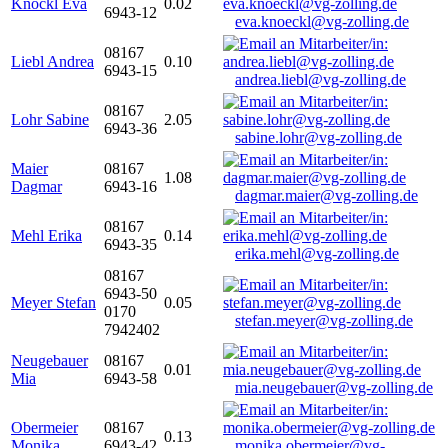
Knöckl Eva
0.02
6943-12
eva.knoeckl@vg-zolling.de
08167
Liebl Andrea
0.10
6943-15
andrea.liebl@vg-zolling.de
08167
Lohr Sabine
2.05
6943-36
sabine.lohr@vg-zolling.de
Maier
08167
1.08
Dagmar
6943-16
dagmar.maier@vg-zolling.de
08167
Mehl Erika
0.14
6943-35
erika.mehl@vg-zolling.de
08167
6943-50
Meyer Stefan
0.05
0170
stefan.meyer@vg-zolling.de
7942402
Neugebauer
08167
0.01
Mia
6943-58
mia.neugebauer@vg-zolling.de
Obermeier
08167
0.13
Monika
6943-42
monika.obermeier@vg-