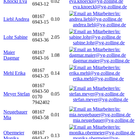
Knöckl Eva
0.02
6943-12
eva.knoeckl@vg-zolling.de
08167
Liebl Andrea
0.10
6943-15
andrea.liebl@vg-zolling.de
08167
Lohr Sabine
2.05
6943-36
sabine.lohr@vg-zolling.de
Maier
08167
1.08
Dagmar
6943-16
dagmar.maier@vg-zolling.de
08167
Mehl Erika
0.14
6943-35
erika.mehl@vg-zolling.de
08167
6943-50
Meyer Stefan
0.05
0170
stefan.meyer@vg-zolling.de
7942402
Neugebauer
08167
0.01
Mia
6943-58
mia.neugebauer@vg-zolling.de
Obermeier
08167
0.13
Monika
6943-42
monika.obermeier@vg-