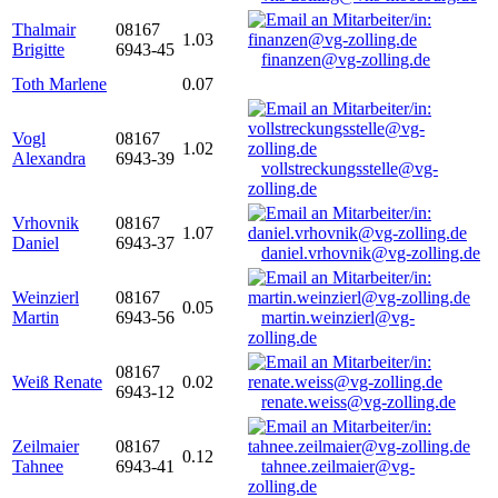
Thalmair
08167
1.03
Brigitte
6943-45
finanzen@vg-zolling.de
Toth Marlene
0.07
Vogl
08167
1.02
Alexandra
6943-39
vollstreckungsstelle@vg-
zolling.de
Vrhovnik
08167
1.07
Daniel
6943-37
daniel.vrhovnik@vg-zolling.de
Weinzierl
08167
0.05
Martin
6943-56
martin.weinzierl@vg-
zolling.de
08167
Weiß Renate
0.02
6943-12
renate.weiss@vg-zolling.de
Zeilmaier
08167
0.12
Tahnee
6943-41
tahnee.zeilmaier@vg-
zolling.de