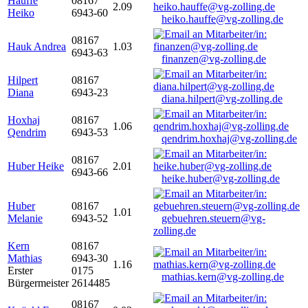
Hauffe
08167
2.09
Heiko
6943-60
heiko.hauffe@vg-zolling.de
08167
Hauk Andrea
1.03
6943-63
finanzen@vg-zolling.de
Hilpert
08167
Diana
6943-23
diana.hilpert@vg-zolling.de
Hoxhaj
08167
1.06
Qendrim
6943-53
qendrim.hoxhaj@vg-zolling.de
08167
Huber Heike
2.01
6943-66
heike.huber@vg-zolling.de
Huber
08167
1.01
Melanie
6943-52
gebuehren.steuern@vg-
zolling.de
Kern
08167
Mathias
6943-30
1.16
Erster
0175
mathias.kern@vg-zolling.de
Bürgermeister
2614485
08167