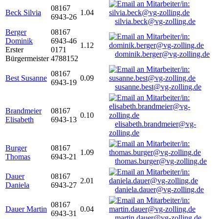
08167
Beck Silvia
1.04
6943-26
silvia.beck@vg-zolling.de
Berger
08167
Dominik
6943-46
1.12
Erster
0171
dominik.berger@vg-zolling.de
Bürgermeister
4788152
08167
Best Susanne
0.09
6943-19
susanne.best@vg-zolling.de
Brandmeier
08167
0.10
Elisabeth
6943-13
elisabeth.brandmeier@vg-
zolling.de
Burger
08167
1.09
Thomas
6943-21
thomas.burger@vg-zolling.de
Dauer
08167
2.01
Daniela
6943-27
daniela.dauer@vg-zolling.de
08167
Dauer Martin
0.04
6943-31
martin.dauer@vg-zolling.de