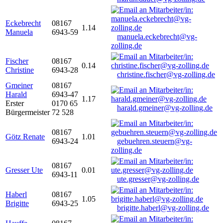
Eckebrecht
08167
1.14
Manuela
6943-59
manuela.eckebrecht@vg-
zolling.de
Fischer
08167
0.14
Christine
6943-28
christine.fischer@vg-zolling.de
Gmeiner
08167
Harald
6943-47
1.17
Erster
0170 65
harald.gmeiner@vg-zolling.de
Bürgermeister
72 528
08167
Götz Renate
1.01
6943-24
gebuehren.steuern@vg-
zolling.de
08167
Gresser Ute
0.01
6943-11
ute.gresser@vg-zolling.de
Haberl
08167
1.05
Brigitte
6943-25
brigitte.haberl@vg-zolling.de