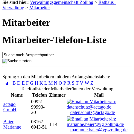
Sie sind hier:
Verwaltungsgemeinschaft Zolling
>
Rathaus -
Verwaltung
>
Mitarbeiter
Mitarbeiter
Mitarbeiter-Telefon-Liste
Sprung zu den Mitarbeitern mit dem Anfangsbuchstaben:
a
B
D
E
F
G
H
K
L
M
N
O
P
R
S
T
V
W
Z
Telefonliste der Mitarbeiter/innen der Verwaltung
Name
Telefon
Zimmer
Mail
09951
actago
99990-
GmbH
20
datenschutz@actago.de
Baier
08167
1.14
Marianne
6943-51
marianne.baier@vg-zolling.de