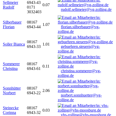
Sellmeier
6943-43
0.07
Rudolf
0171
rudolf.sellmeier@vg-zolling.de
3032403
Silberbauer
08167
1.07
Florian
6943-44
florian.silberbauer@vg-
zolling.de
08167
Soller Bianca
1.01
6943-33
gebuehren.steuern@vg-
zolling.de
Sommerer
08167
0.11
Christina
6943-61
christina.sommerer@vg-
zolling.de
Sonnhütter
08167
2.06
Norbert
6943-22
norbert.sonnhuetter@vg-
zolling.de
Steinecke
08167
0.03
Corinna
6943-32
vhs-zolling@vhs-moosburg.de