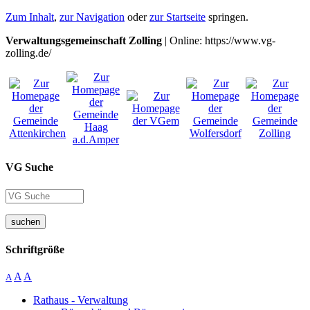
Zum Inhalt
,
zur Navigation
oder
zur Startseite
springen.
Verwaltungsgemeinschaft Zolling
| Online: https://www.vg-
zolling.de/
VG Suche
suchen
Schriftgröße
A
A
A
Rathaus - Verwaltung