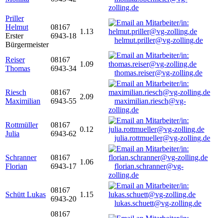
zolling.de
Priller
Helmut
08167
1.13
Erster
6943-18
helmut.priller@vg-zolling.de
Bürgermeister
Reiser
08167
1.09
Thomas
6943-34
thomas.reiser@vg-zolling.de
Riesch
08167
2.09
Maximilian
6943-55
maximilian.riesch@vg-
zolling.de
Rottmüller
08167
0.12
Julia
6943-62
julia.rottmueller@vg-zolling.de
Schranner
08167
1.06
Florian
6943-17
florian.schranner@vg-
zolling.de
08167
Schütt Lukas
1.15
6943-20
lukas.schuett@vg-zolling.de
08167