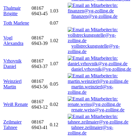
Thalmair
08167
1.03
Brigitte
6943-45
finanzen@vg-zolling.de
Toth Marlene
0.07
Vogl
08167
1.02
Alexandra
6943-39
vollstreckungsstelle@vg-
zolling.de
Vrhovnik
08167
1.07
Daniel
6943-37
daniel.vrhovnik@vg-zolling.de
Weinzierl
08167
0.05
Martin
6943-56
martin.weinzierl@vg-
zolling.de
08167
Weiß Renate
0.02
6943-12
renate.weiss@vg-zolling.de
Zeilmaier
08167
0.12
Tahnee
6943-41
tahnee.zeilmaier@vg-
zolling.de