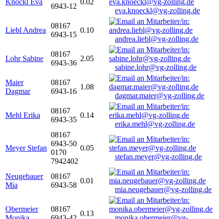
Knöckl Eva
0.02
6943-12
eva.knoeckl@vg-zolling.de
08167
Liebl Andrea
0.10
6943-15
andrea.liebl@vg-zolling.de
08167
Lohr Sabine
2.05
6943-36
sabine.lohr@vg-zolling.de
Maier
08167
1.08
Dagmar
6943-16
dagmar.maier@vg-zolling.de
08167
Mehl Erika
0.14
6943-35
erika.mehl@vg-zolling.de
08167
6943-50
Meyer Stefan
0.05
0170
stefan.meyer@vg-zolling.de
7942402
Neugebauer
08167
0.01
Mia
6943-58
mia.neugebauer@vg-zolling.de
Obermeier
08167
0.13
Monika
6943-42
monika.obermeier@vg-