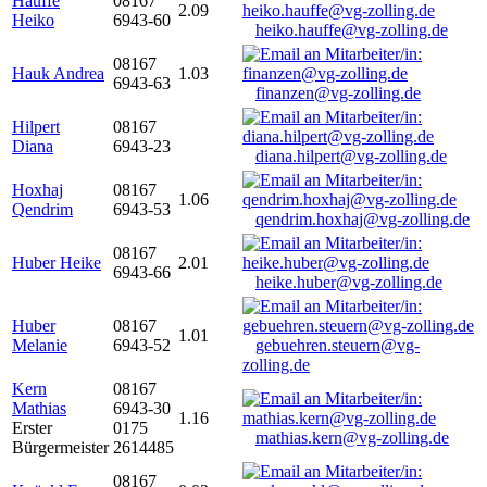
Hauffe
08167
2.09
Heiko
6943-60
heiko.hauffe@vg-zolling.de
08167
Hauk Andrea
1.03
6943-63
finanzen@vg-zolling.de
Hilpert
08167
Diana
6943-23
diana.hilpert@vg-zolling.de
Hoxhaj
08167
1.06
Qendrim
6943-53
qendrim.hoxhaj@vg-zolling.de
08167
Huber Heike
2.01
6943-66
heike.huber@vg-zolling.de
Huber
08167
1.01
Melanie
6943-52
gebuehren.steuern@vg-
zolling.de
Kern
08167
Mathias
6943-30
1.16
Erster
0175
mathias.kern@vg-zolling.de
Bürgermeister
2614485
08167