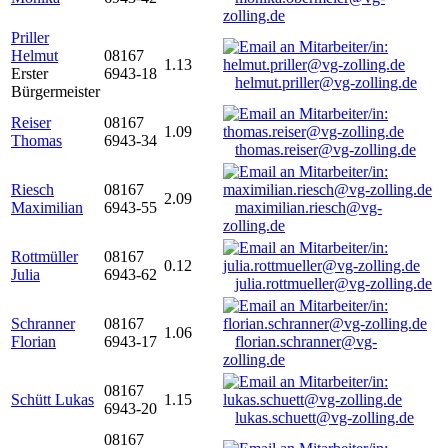
zolling.de
Priller
Helmut
08167
1.13
Erster
6943-18
helmut.priller@vg-zolling.de
Bürgermeister
Reiser
08167
1.09
Thomas
6943-34
thomas.reiser@vg-zolling.de
Riesch
08167
2.09
Maximilian
6943-55
maximilian.riesch@vg-
zolling.de
Rottmüller
08167
0.12
Julia
6943-62
julia.rottmueller@vg-zolling.de
Schranner
08167
1.06
Florian
6943-17
florian.schranner@vg-
zolling.de
08167
Schütt Lukas
1.15
6943-20
lukas.schuett@vg-zolling.de
08167