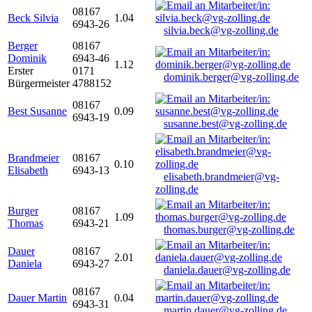
08167
Beck Silvia
1.04
6943-26
silvia.beck@vg-zolling.de
Berger
08167
Dominik
6943-46
1.12
Erster
0171
dominik.berger@vg-zolling.de
Bürgermeister
4788152
08167
Best Susanne
0.09
6943-19
susanne.best@vg-zolling.de
Brandmeier
08167
0.10
Elisabeth
6943-13
elisabeth.brandmeier@vg-
zolling.de
Burger
08167
1.09
Thomas
6943-21
thomas.burger@vg-zolling.de
Dauer
08167
2.01
Daniela
6943-27
daniela.dauer@vg-zolling.de
08167
Dauer Martin
0.04
6943-31
martin.dauer@vg-zolling.de