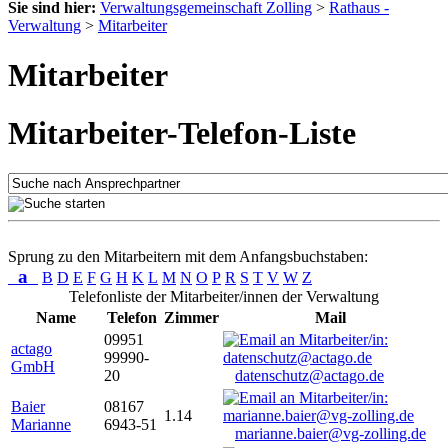
Sie sind hier:
Verwaltungsgemeinschaft Zolling
>
Rathaus -
Verwaltung
>
Mitarbeiter
Mitarbeiter
Mitarbeiter-Telefon-Liste
Sprung zu den Mitarbeitern mit dem Anfangsbuchstaben:
a
B
D
E
F
G
H
K
L
M
N
O
P
R
S
T
V
W
Z
Telefonliste der Mitarbeiter/innen der Verwaltung
Name
Telefon
Zimmer
Mail
09951
actago
99990-
GmbH
20
datenschutz@actago.de
Baier
08167
1.14
Marianne
6943-51
marianne.baier@vg-zolling.de