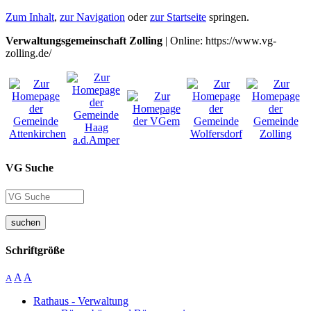
Zum Inhalt
,
zur Navigation
oder
zur Startseite
springen.
Verwaltungsgemeinschaft Zolling
| Online: https://www.vg-
zolling.de/
VG Suche
suchen
Schriftgröße
A
A
A
Rathaus - Verwaltung