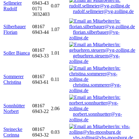
Sellmeier
6943-43
0.07
Rudolf
0171
rudolf.sellmeier@vg-zolling.de
3032403
Silberbauer
08167
1.07
Florian
6943-44
florian.silberbauer@vg-
zolling.de
08167
Soller Bianca
1.01
6943-33
gebuehren.steuern@vg-
zolling.de
Sommerer
08167
0.11
Christina
6943-61
christina.sommerer@vg-
zolling.de
Sonnhütter
08167
2.06
Norbert
6943-22
norbert.sonnhuetter@vg-
zolling.de
Steinecke
08167
0.03
Corinna
6943-32
vhs-zolling@vhs-moosburg.de