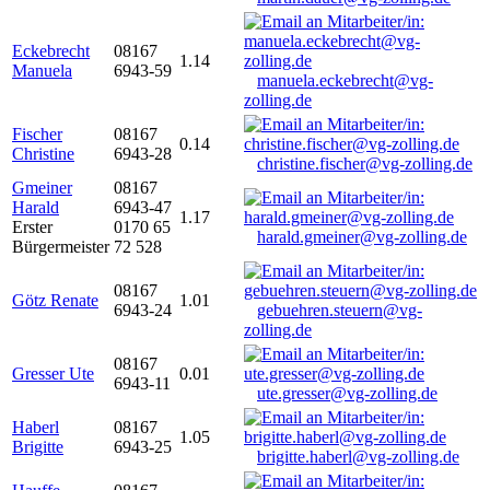
Eckebrecht
08167
1.14
Manuela
6943-59
manuela.eckebrecht@vg-
zolling.de
Fischer
08167
0.14
Christine
6943-28
christine.fischer@vg-zolling.de
Gmeiner
08167
Harald
6943-47
1.17
Erster
0170 65
harald.gmeiner@vg-zolling.de
Bürgermeister
72 528
08167
Götz Renate
1.01
6943-24
gebuehren.steuern@vg-
zolling.de
08167
Gresser Ute
0.01
6943-11
ute.gresser@vg-zolling.de
Haberl
08167
1.05
Brigitte
6943-25
brigitte.haberl@vg-zolling.de