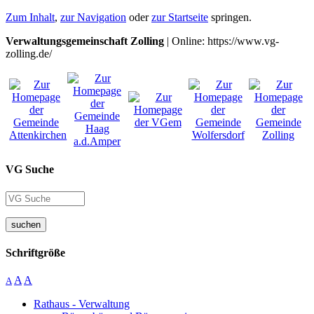
Zum Inhalt
,
zur Navigation
oder
zur Startseite
springen.
Verwaltungsgemeinschaft Zolling
| Online: https://www.vg-
zolling.de/
VG Suche
suchen
Schriftgröße
A
A
A
Rathaus - Verwaltung