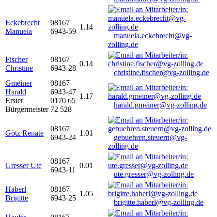
Eckebrecht
08167
1.14
Manuela
6943-59
manuela.eckebrecht@vg-
zolling.de
Fischer
08167
0.14
Christine
6943-28
christine.fischer@vg-zolling.de
Gmeiner
08167
Harald
6943-47
1.17
Erster
0170 65
harald.gmeiner@vg-zolling.de
Bürgermeister
72 528
08167
Götz Renate
1.01
6943-24
gebuehren.steuern@vg-
zolling.de
08167
Gresser Ute
0.01
6943-11
ute.gresser@vg-zolling.de
Haberl
08167
1.05
Brigitte
6943-25
brigitte.haberl@vg-zolling.de