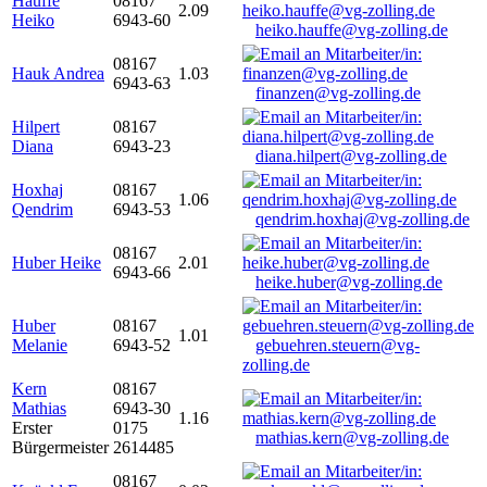
Hauffe
08167
2.09
Heiko
6943-60
heiko.hauffe@vg-zolling.de
08167
Hauk Andrea
1.03
6943-63
finanzen@vg-zolling.de
Hilpert
08167
Diana
6943-23
diana.hilpert@vg-zolling.de
Hoxhaj
08167
1.06
Qendrim
6943-53
qendrim.hoxhaj@vg-zolling.de
08167
Huber Heike
2.01
6943-66
heike.huber@vg-zolling.de
Huber
08167
1.01
Melanie
6943-52
gebuehren.steuern@vg-
zolling.de
Kern
08167
Mathias
6943-30
1.16
Erster
0175
mathias.kern@vg-zolling.de
Bürgermeister
2614485
08167