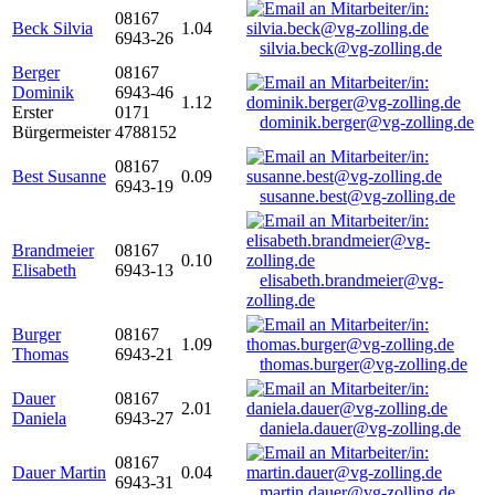
08167
Beck Silvia
1.04
6943-26
silvia.beck@vg-zolling.de
Berger
08167
Dominik
6943-46
1.12
Erster
0171
dominik.berger@vg-zolling.de
Bürgermeister
4788152
08167
Best Susanne
0.09
6943-19
susanne.best@vg-zolling.de
Brandmeier
08167
0.10
Elisabeth
6943-13
elisabeth.brandmeier@vg-
zolling.de
Burger
08167
1.09
Thomas
6943-21
thomas.burger@vg-zolling.de
Dauer
08167
2.01
Daniela
6943-27
daniela.dauer@vg-zolling.de
08167
Dauer Martin
0.04
6943-31
martin.dauer@vg-zolling.de