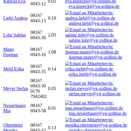
Knöckl Eva
0.02
6943-12
eva.knoeckl@vg-zolling.de
08167
Liebl Andrea
0.10
6943-15
andrea.liebl@vg-zolling.de
08167
Lohr Sabine
2.05
6943-36
sabine.lohr@vg-zolling.de
Maier
08167
1.08
Dagmar
6943-16
dagmar.maier@vg-zolling.de
08167
Mehl Erika
0.14
6943-35
erika.mehl@vg-zolling.de
08167
6943-50
Meyer Stefan
0.05
0170
stefan.meyer@vg-zolling.de
7942402
Neugebauer
08167
0.01
Mia
6943-58
mia.neugebauer@vg-zolling.de
Obermeier
08167
0.13
Monika
6943-42
monika.obermeier@vg-