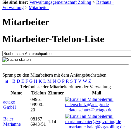
Sie sind hier:
Verwaltungsgemeinschaft Zolling
>
Rathaus -
Verwaltung
>
Mitarbeiter
Mitarbeiter
Mitarbeiter-Telefon-Liste
Sprung zu den Mitarbeitern mit dem Anfangsbuchstaben:
a
B
D
E
F
G
H
K
L
M
N
O
P
R
S
T
V
W
Z
Telefonliste der Mitarbeiter/innen der Verwaltung
Name
Telefon
Zimmer
Mail
09951
actago
99990-
GmbH
20
datenschutz@actago.de
Baier
08167
1.14
Marianne
6943-51
marianne.baier@vg-zolling.de