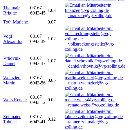
Thalmair
08167
1.03
Brigitte
6943-45
finanzen@vg-zolling.de
Toth Marlene
0.07
Vogl
08167
1.02
Alexandra
6943-39
vollstreckungsstelle@vg-
zolling.de
Vrhovnik
08167
1.07
Daniel
6943-37
daniel.vrhovnik@vg-zolling.de
Weinzierl
08167
0.05
Martin
6943-56
martin.weinzierl@vg-
zolling.de
08167
Weiß Renate
0.02
6943-12
renate.weiss@vg-zolling.de
Zeilmaier
08167
0.12
Tahnee
6943-41
tahnee.zeilmaier@vg-
zolling.de