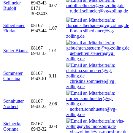
Sellmeier
6943-43
0.07
Rudolf
0171
rudolf.sellmeier@vg-zolling.de
3032403
Silberbauer
08167
1.07
Florian
6943-44
florian.silberbauer@vg-
zolling.de
08167
Soller Bianca
1.01
6943-33
gebuehren.steuern@vg-
zolling.de
Sommerer
08167
0.11
Christina
6943-61
christina.sommerer@vg-
zolling.de
Sonnhütter
08167
2.06
Norbert
6943-22
norbert.sonnhuetter@vg-
zolling.de
Steinecke
08167
0.03
Corinna
6943-32
vhs-zolling@vhs-moosburg.de