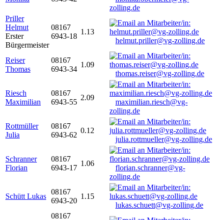
zolling.de
Priller
Helmut
08167
1.13
Erster
6943-18
helmut.priller@vg-zolling.de
Bürgermeister
Reiser
08167
1.09
Thomas
6943-34
thomas.reiser@vg-zolling.de
Riesch
08167
2.09
Maximilian
6943-55
maximilian.riesch@vg-
zolling.de
Rottmüller
08167
0.12
Julia
6943-62
julia.rottmueller@vg-zolling.de
Schranner
08167
1.06
Florian
6943-17
florian.schranner@vg-
zolling.de
08167
Schütt Lukas
1.15
6943-20
lukas.schuett@vg-zolling.de
08167