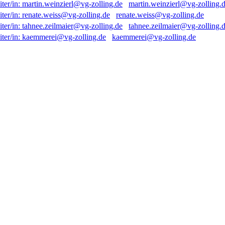
martin.weinzierl@vg-zolling.
renate.weiss@vg-zolling.de
tahnee.zeilmaier@vg-zolling.
kaemmerei@vg-zolling.de