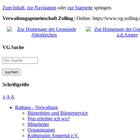
Zum Inhalt
,
zur Navigation
oder
zur Startseite
springen.
Verwaltungsgemeinschaft Zolling
| Online: https://www.vg-zolling.
VG Suche
suchen
Schriftgröße
A
A
A
Rathaus - Verwaltung
Bürgerbüro und Bürgerservice
Was erledige ich wo?
Mitarbeiter
Organigramm
Kulturraum Ampertal e.V.