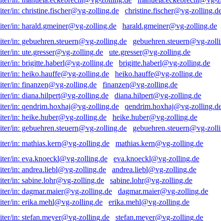
christine.fischer@vg-zolling.d
harald.gmeiner@vg-zolling.de
gebuehren.steuern@vg-zolli
ute.gresser@vg-zolling.de
brigitte.haberl@vg-zolling.de
heiko.hauffe@vg-zolling.de
finanzen@vg-zolling.de
diana.hilpert@vg-zolling.de
qendrim.hoxhaj@vg-zolling.d
heike.huber@vg-zolling.de
gebuehren.steuern@vg-zolli
mathias.kern@vg-zolling.de
eva.knoeckl@vg-zolling.de
andrea.liebl@vg-zolling.de
sabine.lohr@vg-zolling.de
dagmar.maier@vg-zolling.de
erika.mehl@vg-zolling.de
stefan.meyer@vg-zolling.de