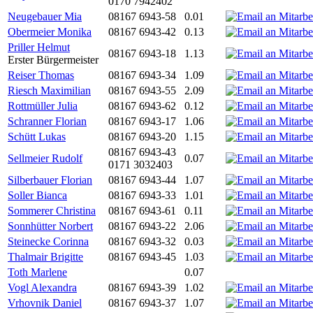
0170 7942402
Neugebauer Mia
08167 6943-58
0.01
Obermeier Monika
08167 6943-42
0.13
Priller Helmut
08167 6943-18
1.13
Erster Bürgermeister
Reiser Thomas
08167 6943-34
1.09
Riesch Maximilian
08167 6943-55
2.09
Rottmüller Julia
08167 6943-62
0.12
Schranner Florian
08167 6943-17
1.06
Schütt Lukas
08167 6943-20
1.15
08167 6943-43
Sellmeier Rudolf
0.07
0171 3032403
Silberbauer Florian
08167 6943-44
1.07
Soller Bianca
08167 6943-33
1.01
Sommerer Christina
08167 6943-61
0.11
Sonnhütter Norbert
08167 6943-22
2.06
Steinecke Corinna
08167 6943-32
0.03
Thalmair Brigitte
08167 6943-45
1.03
Toth Marlene
0.07
Vogl Alexandra
08167 6943-39
1.02
Vrhovnik Daniel
08167 6943-37
1.07