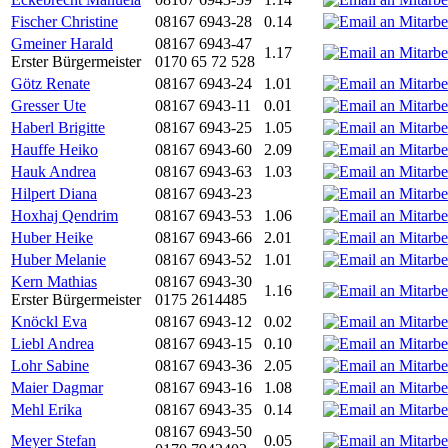
Fischer Christine
08167 6943-28
0.14
Gmeiner Harald
08167 6943-47
1.17
Erster Bürgermeister
0170 65 72 528
Götz Renate
08167 6943-24
1.01
Gresser Ute
08167 6943-11
0.01
Haberl Brigitte
08167 6943-25
1.05
Hauffe Heiko
08167 6943-60
2.09
Hauk Andrea
08167 6943-63
1.03
Hilpert Diana
08167 6943-23
Hoxhaj Qendrim
08167 6943-53
1.06
Huber Heike
08167 6943-66
2.01
Huber Melanie
08167 6943-52
1.01
Kern Mathias
08167 6943-30
1.16
Erster Bürgermeister
0175 2614485
Knöckl Eva
08167 6943-12
0.02
Liebl Andrea
08167 6943-15
0.10
Lohr Sabine
08167 6943-36
2.05
Maier Dagmar
08167 6943-16
1.08
Mehl Erika
08167 6943-35
0.14
08167 6943-50
Meyer Stefan
0.05