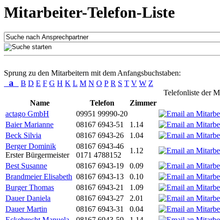
Mitarbeiter-Telefon-Liste
Sprung zu den Mitarbeitern mit dem Anfangsbuchstaben:
a
B
D
E
F
G
H
K
L
M
N
O
P
R
S
T
V
W
Z
Telefonliste der M
Name
Telefon
Zimmer
actago GmbH
09951 99990-20
Baier Marianne
08167 6943-51
1.14
Beck Silvia
08167 6943-26
1.04
Berger Dominik
08167 6943-46
1.12
Erster Bürgermeister
0171 4788152
Best Susanne
08167 6943-19
0.09
Brandmeier Elisabeth
08167 6943-13
0.10
Burger Thomas
08167 6943-21
1.09
Dauer Daniela
08167 6943-27
2.01
Dauer Martin
08167 6943-31
0.04
Eckebrecht Manuela
08167 6943-59
1.14