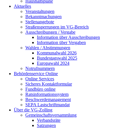
Haushaltspläne
Aktuelles
Veranstaltungen
Bekanntmachungen
Stellenangebote
Straßensperrungen im VG-Bereich
Ausschreibungen / Vergabe
Information über Ausschreibungen
Information über Vergaben
Wahlen / Abstimmungen
Kommunalwahl 2026
Bundestagswahl 2025
Europawahl 2024
Notrufnummern
Behördenservice Online
Online Services
Sicheres Kontaktformular
Fundbüro online
Ratsinformationssystem
Beschwerdemanagement
SEPA Lastschriftmandat
Über die VG-Zolling
Gemeinschaftsversammlung
Verbandsräte
Satzungen