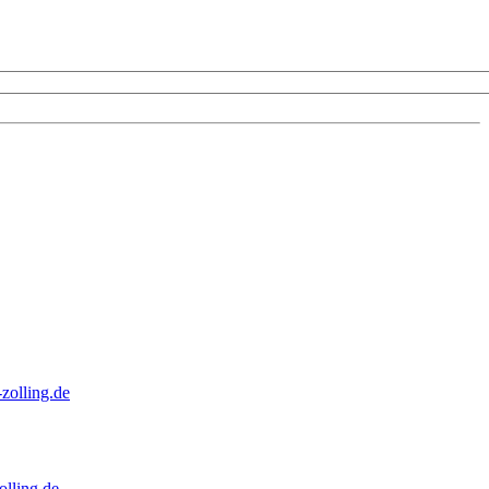
zolling.de
lling.de