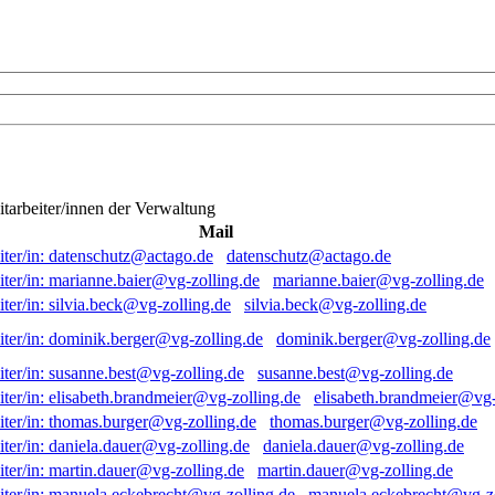
itarbeiter/innen der Verwaltung
Mail
datenschutz@actago.de
marianne.baier@vg-zolling.de
silvia.beck@vg-zolling.de
dominik.berger@vg-zolling.de
susanne.best@vg-zolling.de
elisabeth.brandmeier@vg-
thomas.burger@vg-zolling.de
daniela.dauer@vg-zolling.de
martin.dauer@vg-zolling.de
manuela.eckebrecht@vg-zo