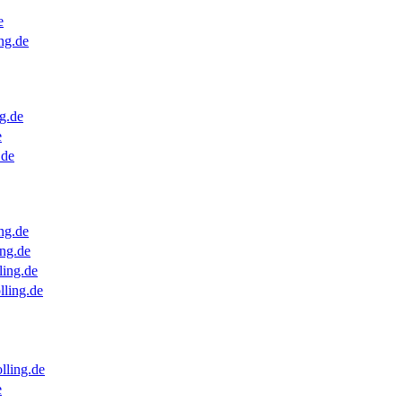
e
ng.de
g.de
e
.de
ng.de
ng.de
ling.de
lling.de
lling.de
e