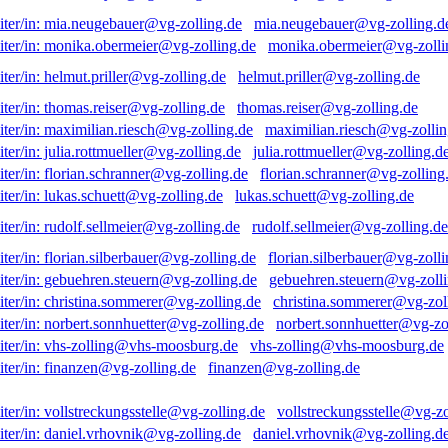
mia.neugebauer@vg-zolling.d
monika.obermeier@vg-zolli
helmut.priller@vg-zolling.de
thomas.reiser@vg-zolling.de
maximilian.riesch@vg-zollin
julia.rottmueller@vg-zolling.d
florian.schranner@vg-zolling
lukas.schuett@vg-zolling.de
rudolf.sellmeier@vg-zolling.de
florian.silberbauer@vg-zolli
gebuehren.steuern@vg-zolli
christina.sommerer@vg-zol
norbert.sonnhuetter@vg-zo
vhs-zolling@vhs-moosburg.de
finanzen@vg-zolling.de
vollstreckungsstelle@vg-zo
daniel.vrhovnik@vg-zolling.d