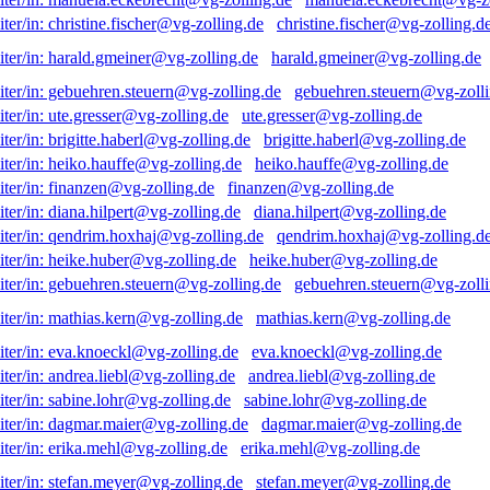
christine.fischer@vg-zolling.d
harald.gmeiner@vg-zolling.de
gebuehren.steuern@vg-zolli
ute.gresser@vg-zolling.de
brigitte.haberl@vg-zolling.de
heiko.hauffe@vg-zolling.de
finanzen@vg-zolling.de
diana.hilpert@vg-zolling.de
qendrim.hoxhaj@vg-zolling.d
heike.huber@vg-zolling.de
gebuehren.steuern@vg-zolli
mathias.kern@vg-zolling.de
eva.knoeckl@vg-zolling.de
andrea.liebl@vg-zolling.de
sabine.lohr@vg-zolling.de
dagmar.maier@vg-zolling.de
erika.mehl@vg-zolling.de
stefan.meyer@vg-zolling.de