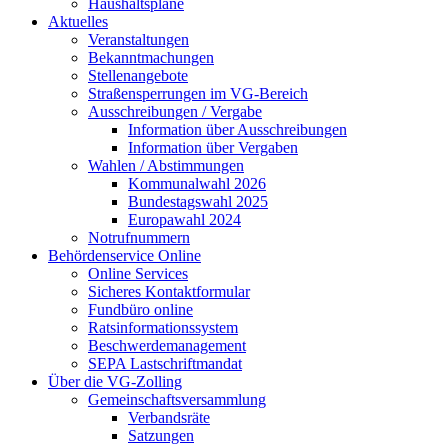
Haushaltspläne
Aktuelles
Veranstaltungen
Bekanntmachungen
Stellenangebote
Straßensperrungen im VG-Bereich
Ausschreibungen / Vergabe
Information über Ausschreibungen
Information über Vergaben
Wahlen / Abstimmungen
Kommunalwahl 2026
Bundestagswahl 2025
Europawahl 2024
Notrufnummern
Behördenservice Online
Online Services
Sicheres Kontaktformular
Fundbüro online
Ratsinformationssystem
Beschwerdemanagement
SEPA Lastschriftmandat
Über die VG-Zolling
Gemeinschaftsversammlung
Verbandsräte
Satzungen