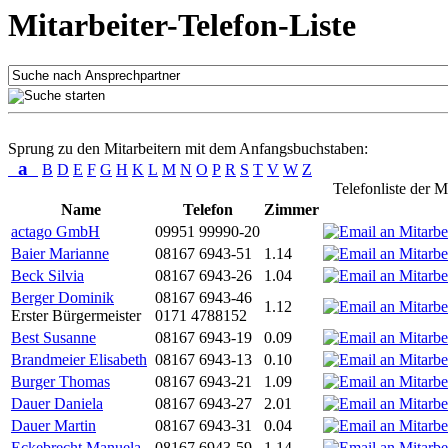
Mitarbeiter-Telefon-Liste
Sprung zu den Mitarbeitern mit dem Anfangsbuchstaben:
a
B
D
E
F
G
H
K
L
M
N
O
P
R
S
T
V
W
Z
Telefonliste der M
Name
Telefon
Zimmer
actago GmbH
09951 99990-20
Baier Marianne
08167 6943-51
1.14
Beck Silvia
08167 6943-26
1.04
Berger Dominik
08167 6943-46
1.12
Erster Bürgermeister
0171 4788152
Best Susanne
08167 6943-19
0.09
Brandmeier Elisabeth
08167 6943-13
0.10
Burger Thomas
08167 6943-21
1.09
Dauer Daniela
08167 6943-27
2.01
Dauer Martin
08167 6943-31
0.04
Eckebrecht Manuela
08167 6943-59
1.14