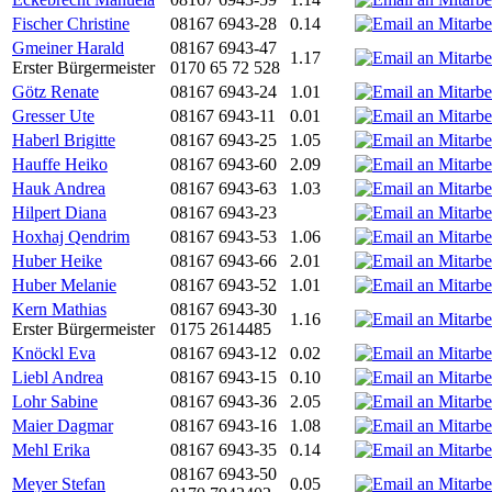
Fischer Christine
08167 6943-28
0.14
Gmeiner Harald
08167 6943-47
1.17
Erster Bürgermeister
0170 65 72 528
Götz Renate
08167 6943-24
1.01
Gresser Ute
08167 6943-11
0.01
Haberl Brigitte
08167 6943-25
1.05
Hauffe Heiko
08167 6943-60
2.09
Hauk Andrea
08167 6943-63
1.03
Hilpert Diana
08167 6943-23
Hoxhaj Qendrim
08167 6943-53
1.06
Huber Heike
08167 6943-66
2.01
Huber Melanie
08167 6943-52
1.01
Kern Mathias
08167 6943-30
1.16
Erster Bürgermeister
0175 2614485
Knöckl Eva
08167 6943-12
0.02
Liebl Andrea
08167 6943-15
0.10
Lohr Sabine
08167 6943-36
2.05
Maier Dagmar
08167 6943-16
1.08
Mehl Erika
08167 6943-35
0.14
08167 6943-50
Meyer Stefan
0.05