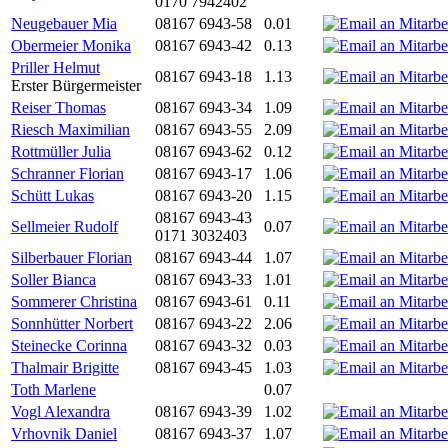
0170 7942402
Neugebauer Mia
08167 6943-58
0.01
Obermeier Monika
08167 6943-42
0.13
Priller Helmut
08167 6943-18
1.13
Erster Bürgermeister
Reiser Thomas
08167 6943-34
1.09
Riesch Maximilian
08167 6943-55
2.09
Rottmüller Julia
08167 6943-62
0.12
Schranner Florian
08167 6943-17
1.06
Schütt Lukas
08167 6943-20
1.15
08167 6943-43
Sellmeier Rudolf
0.07
0171 3032403
Silberbauer Florian
08167 6943-44
1.07
Soller Bianca
08167 6943-33
1.01
Sommerer Christina
08167 6943-61
0.11
Sonnhütter Norbert
08167 6943-22
2.06
Steinecke Corinna
08167 6943-32
0.03
Thalmair Brigitte
08167 6943-45
1.03
Toth Marlene
0.07
Vogl Alexandra
08167 6943-39
1.02
Vrhovnik Daniel
08167 6943-37
1.07