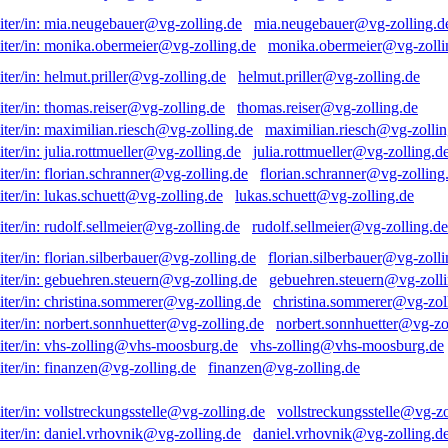
mia.neugebauer@vg-zolling.d
monika.obermeier@vg-zolli
helmut.priller@vg-zolling.de
thomas.reiser@vg-zolling.de
maximilian.riesch@vg-zollin
julia.rottmueller@vg-zolling.d
florian.schranner@vg-zolling
lukas.schuett@vg-zolling.de
rudolf.sellmeier@vg-zolling.de
florian.silberbauer@vg-zolli
gebuehren.steuern@vg-zolli
christina.sommerer@vg-zol
norbert.sonnhuetter@vg-zo
vhs-zolling@vhs-moosburg.de
finanzen@vg-zolling.de
vollstreckungsstelle@vg-zo
daniel.vrhovnik@vg-zolling.d