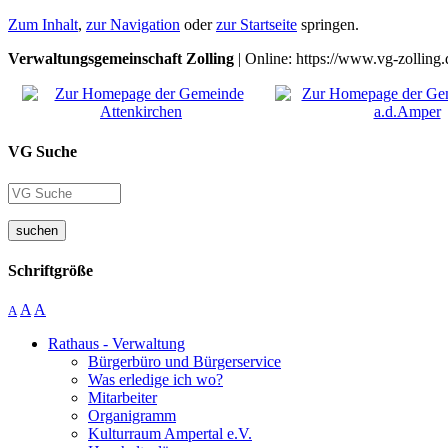
Zum Inhalt
,
zur Navigation
oder
zur Startseite
springen.
Verwaltungsgemeinschaft Zolling
| Online: https://www.vg-zolling.
VG Suche
suchen
Schriftgröße
A
A
A
Rathaus - Verwaltung
Bürgerbüro und Bürgerservice
Was erledige ich wo?
Mitarbeiter
Organigramm
Kulturraum Ampertal e.V.