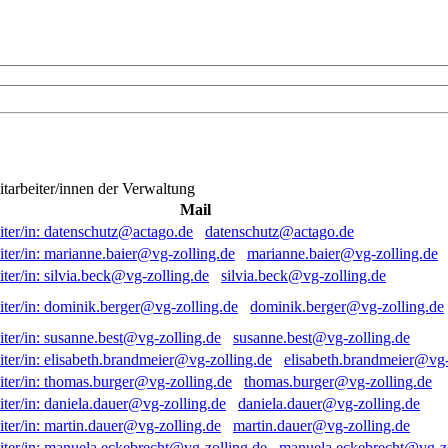
itarbeiter/innen der Verwaltung
Mail
datenschutz@actago.de
marianne.baier@vg-zolling.de
silvia.beck@vg-zolling.de
dominik.berger@vg-zolling.de
susanne.best@vg-zolling.de
elisabeth.brandmeier@vg-
thomas.burger@vg-zolling.de
daniela.dauer@vg-zolling.de
martin.dauer@vg-zolling.de
manuela.eckebrecht@vg-zo