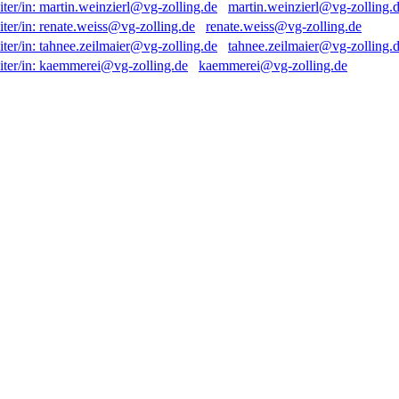
martin.weinzierl@vg-zolling.
renate.weiss@vg-zolling.de
tahnee.zeilmaier@vg-zolling.
kaemmerei@vg-zolling.de