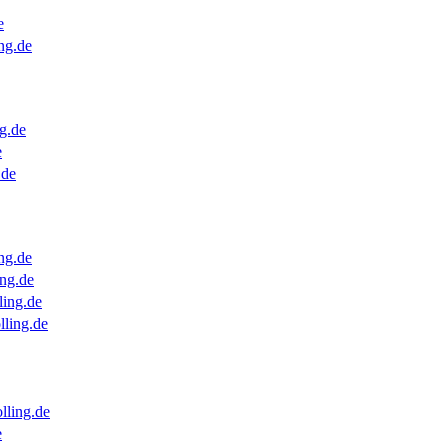
e
ng.de
g.de
e
.de
ng.de
ng.de
ling.de
lling.de
lling.de
e