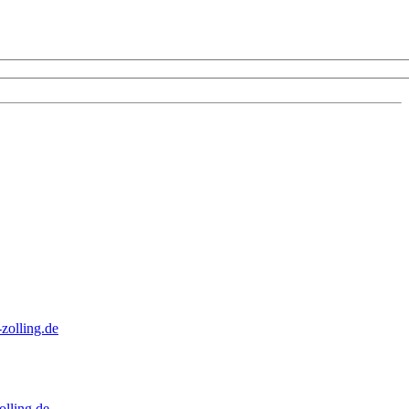
zolling.de
lling.de