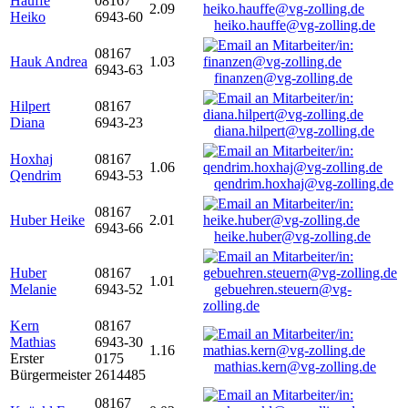
Hauffe
08167
2.09
Heiko
6943-60
heiko.hauffe@vg-zolling.de
08167
Hauk Andrea
1.03
6943-63
finanzen@vg-zolling.de
Hilpert
08167
Diana
6943-23
diana.hilpert@vg-zolling.de
Hoxhaj
08167
1.06
Qendrim
6943-53
qendrim.hoxhaj@vg-zolling.de
08167
Huber Heike
2.01
6943-66
heike.huber@vg-zolling.de
Huber
08167
1.01
Melanie
6943-52
gebuehren.steuern@vg-
zolling.de
Kern
08167
Mathias
6943-30
1.16
Erster
0175
mathias.kern@vg-zolling.de
Bürgermeister
2614485
08167