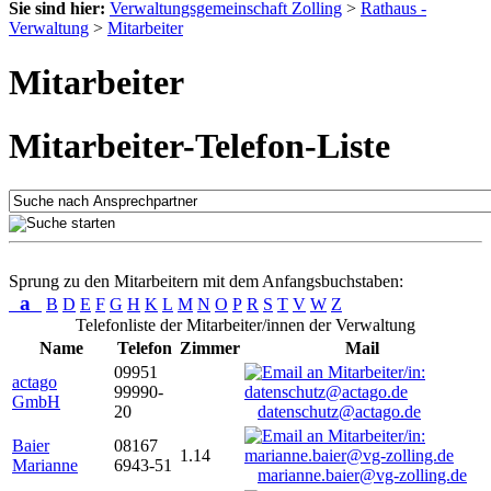
Sie sind hier:
Verwaltungsgemeinschaft Zolling
>
Rathaus -
Verwaltung
>
Mitarbeiter
Mitarbeiter
Mitarbeiter-Telefon-Liste
Sprung zu den Mitarbeitern mit dem Anfangsbuchstaben:
a
B
D
E
F
G
H
K
L
M
N
O
P
R
S
T
V
W
Z
Telefonliste der Mitarbeiter/innen der Verwaltung
Name
Telefon
Zimmer
Mail
09951
actago
99990-
GmbH
20
datenschutz@actago.de
Baier
08167
1.14
Marianne
6943-51
marianne.baier@vg-zolling.de