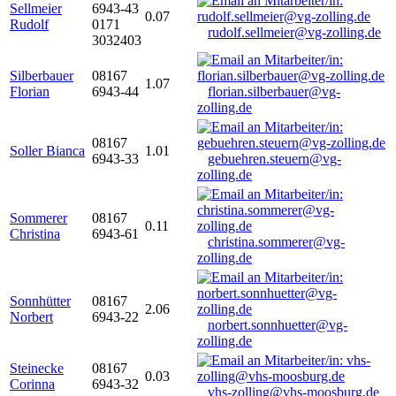
Sellmeier
6943-43
0.07
Rudolf
0171
rudolf.sellmeier@vg-zolling.de
3032403
Silberbauer
08167
1.07
Florian
6943-44
florian.silberbauer@vg-
zolling.de
08167
Soller Bianca
1.01
6943-33
gebuehren.steuern@vg-
zolling.de
Sommerer
08167
0.11
Christina
6943-61
christina.sommerer@vg-
zolling.de
Sonnhütter
08167
2.06
Norbert
6943-22
norbert.sonnhuetter@vg-
zolling.de
Steinecke
08167
0.03
Corinna
6943-32
vhs-zolling@vhs-moosburg.de