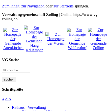
Zum Inhalt
,
zur Navigation
oder
zur Startseite
springen.
Verwaltungsgemeinschaft Zolling
| Online: https://www.vg-
zolling.de/
VG Suche
suchen
Schriftgröße
A
A
A
Rathaus - Verwaltung