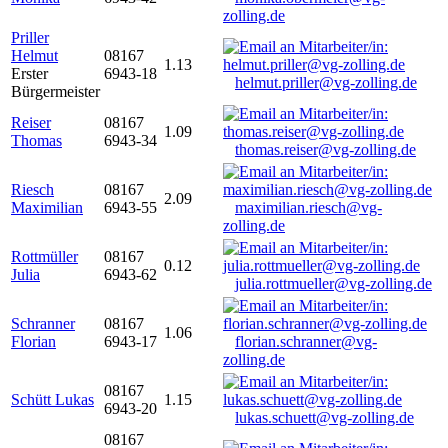
zolling.de
Priller
Helmut
08167
1.13
Erster
6943-18
helmut.priller@vg-zolling.de
Bürgermeister
Reiser
08167
1.09
Thomas
6943-34
thomas.reiser@vg-zolling.de
Riesch
08167
2.09
Maximilian
6943-55
maximilian.riesch@vg-
zolling.de
Rottmüller
08167
0.12
Julia
6943-62
julia.rottmueller@vg-zolling.de
Schranner
08167
1.06
Florian
6943-17
florian.schranner@vg-
zolling.de
08167
Schütt Lukas
1.15
6943-20
lukas.schuett@vg-zolling.de
08167