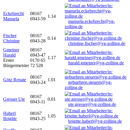
Eckebrecht
08167
1.14
Manuela
6943-59
manuela.eckebrecht@vg-
zolling.de
Fischer
08167
0.14
Christine
6943-28
christine.fischer@vg-zolling.de
Gmeiner
08167
Harald
6943-47
1.17
Erster
0170 65
harald.gmeiner@vg-zolling.de
Bürgermeister
72 528
08167
Götz Renate
1.01
6943-24
gebuehren.steuern@vg-
zolling.de
08167
Gresser Ute
0.01
6943-11
ute.gresser@vg-zolling.de
Haberl
08167
1.05
Brigitte
6943-25
brigitte.haberl@vg-zolling.de