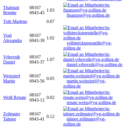
Thalmair
08167
1.03
Brigitte
6943-45
finanzen@vg-zolling.de
Toth Marlene
0.07
Vogl
08167
1.02
Alexandra
6943-39
vollstreckungsstelle@vg-
zolling.de
Vrhovnik
08167
1.07
Daniel
6943-37
daniel.vrhovnik@vg-zolling.de
Weinzierl
08167
0.05
Martin
6943-56
martin.weinzierl@vg-
zolling.de
08167
Weiß Renate
0.02
6943-12
renate.weiss@vg-zolling.de
Zeilmaier
08167
0.12
Tahnee
6943-41
tahnee.zeilmaier@vg-
zolling.de