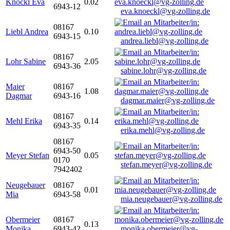
Knöckl Eva
0.02
6943-12
eva.knoeckl@vg-zolling.de
08167
Liebl Andrea
0.10
6943-15
andrea.liebl@vg-zolling.de
08167
Lohr Sabine
2.05
6943-36
sabine.lohr@vg-zolling.de
Maier
08167
1.08
Dagmar
6943-16
dagmar.maier@vg-zolling.de
08167
Mehl Erika
0.14
6943-35
erika.mehl@vg-zolling.de
08167
6943-50
Meyer Stefan
0.05
0170
stefan.meyer@vg-zolling.de
7942402
Neugebauer
08167
0.01
Mia
6943-58
mia.neugebauer@vg-zolling.de
Obermeier
08167
0.13
Monika
6943-42
monika.obermeier@vg-