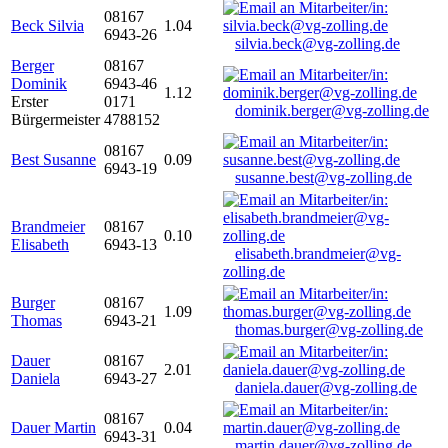
08167
Beck Silvia
1.04
6943-26
silvia.beck@vg-zolling.de
Berger
08167
Dominik
6943-46
1.12
Erster
0171
dominik.berger@vg-zolling.de
Bürgermeister
4788152
08167
Best Susanne
0.09
6943-19
susanne.best@vg-zolling.de
Brandmeier
08167
0.10
Elisabeth
6943-13
elisabeth.brandmeier@vg-
zolling.de
Burger
08167
1.09
Thomas
6943-21
thomas.burger@vg-zolling.de
Dauer
08167
2.01
Daniela
6943-27
daniela.dauer@vg-zolling.de
08167
Dauer Martin
0.04
6943-31
martin.dauer@vg-zolling.de