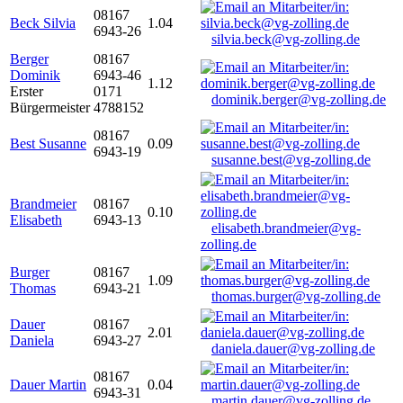
08167
Beck Silvia
1.04
6943-26
silvia.beck@vg-zolling.de
Berger
08167
Dominik
6943-46
1.12
Erster
0171
dominik.berger@vg-zolling.de
Bürgermeister
4788152
08167
Best Susanne
0.09
6943-19
susanne.best@vg-zolling.de
Brandmeier
08167
0.10
Elisabeth
6943-13
elisabeth.brandmeier@vg-
zolling.de
Burger
08167
1.09
Thomas
6943-21
thomas.burger@vg-zolling.de
Dauer
08167
2.01
Daniela
6943-27
daniela.dauer@vg-zolling.de
08167
Dauer Martin
0.04
6943-31
martin.dauer@vg-zolling.de