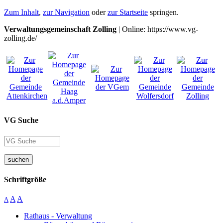
Zum Inhalt
,
zur Navigation
oder
zur Startseite
springen.
Verwaltungsgemeinschaft Zolling
| Online: https://www.vg-
zolling.de/
VG Suche
suchen
Schriftgröße
A
A
A
Rathaus - Verwaltung