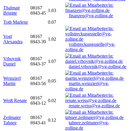
Thalmair
08167
1.03
Brigitte
6943-45
finanzen@vg-zolling.de
Toth Marlene
0.07
Vogl
08167
1.02
Alexandra
6943-39
vollstreckungsstelle@vg-
zolling.de
Vrhovnik
08167
1.07
Daniel
6943-37
daniel.vrhovnik@vg-zolling.de
Weinzierl
08167
0.05
Martin
6943-56
martin.weinzierl@vg-
zolling.de
08167
Weiß Renate
0.02
6943-12
renate.weiss@vg-zolling.de
Zeilmaier
08167
0.12
Tahnee
6943-41
tahnee.zeilmaier@vg-
zolling.de