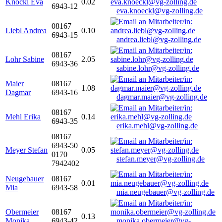
Knöckl Eva
0.02
6943-12
eva.knoeckl@vg-zolling.de
08167
Liebl Andrea
0.10
6943-15
andrea.liebl@vg-zolling.de
08167
Lohr Sabine
2.05
6943-36
sabine.lohr@vg-zolling.de
Maier
08167
1.08
Dagmar
6943-16
dagmar.maier@vg-zolling.de
08167
Mehl Erika
0.14
6943-35
erika.mehl@vg-zolling.de
08167
6943-50
Meyer Stefan
0.05
0170
stefan.meyer@vg-zolling.de
7942402
Neugebauer
08167
0.01
Mia
6943-58
mia.neugebauer@vg-zolling.de
Obermeier
08167
0.13
Monika
6943-42
monika.obermeier@vg-