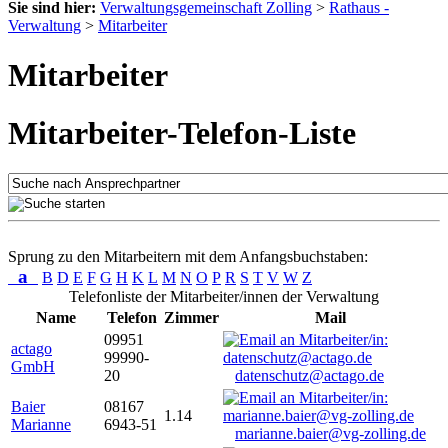
Sie sind hier:
Verwaltungsgemeinschaft Zolling
>
Rathaus -
Verwaltung
>
Mitarbeiter
Mitarbeiter
Mitarbeiter-Telefon-Liste
Sprung zu den Mitarbeitern mit dem Anfangsbuchstaben:
a
B
D
E
F
G
H
K
L
M
N
O
P
R
S
T
V
W
Z
Telefonliste der Mitarbeiter/innen der Verwaltung
Name
Telefon
Zimmer
Mail
09951
actago
99990-
GmbH
20
datenschutz@actago.de
Baier
08167
1.14
Marianne
6943-51
marianne.baier@vg-zolling.de