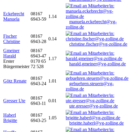
Eckebrecht
08167
1.14
Manuela
6943-59
manuela.eckebrecht@vg-
zolling.de
Fischer
08167
0.14
Christine
6943-28
christine.fischer@vg-zolling.de
Gmeiner
08167
Harald
6943-47
1.17
Erster
0170 65
harald.gmeiner@vg-zolling.de
Bürgermeister
72 528
08167
Götz Renate
1.01
6943-24
gebuehren.steuern@vg-
zolling.de
08167
Gresser Ute
0.01
6943-11
ute.gresser@vg-zolling.de
Haberl
08167
1.05
Brigitte
6943-25
brigitte.haberl@vg-zolling.de