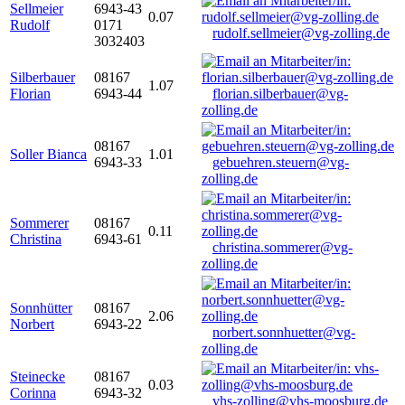
Sellmeier
6943-43
0.07
Rudolf
0171
rudolf.sellmeier@vg-zolling.de
3032403
Silberbauer
08167
1.07
Florian
6943-44
florian.silberbauer@vg-
zolling.de
08167
Soller Bianca
1.01
6943-33
gebuehren.steuern@vg-
zolling.de
Sommerer
08167
0.11
Christina
6943-61
christina.sommerer@vg-
zolling.de
Sonnhütter
08167
2.06
Norbert
6943-22
norbert.sonnhuetter@vg-
zolling.de
Steinecke
08167
0.03
Corinna
6943-32
vhs-zolling@vhs-moosburg.de