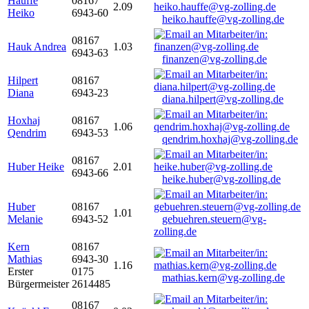
Hauffe
08167
2.09
Heiko
6943-60
heiko.hauffe@vg-zolling.de
08167
Hauk Andrea
1.03
6943-63
finanzen@vg-zolling.de
Hilpert
08167
Diana
6943-23
diana.hilpert@vg-zolling.de
Hoxhaj
08167
1.06
Qendrim
6943-53
qendrim.hoxhaj@vg-zolling.de
08167
Huber Heike
2.01
6943-66
heike.huber@vg-zolling.de
Huber
08167
1.01
Melanie
6943-52
gebuehren.steuern@vg-
zolling.de
Kern
08167
Mathias
6943-30
1.16
Erster
0175
mathias.kern@vg-zolling.de
Bürgermeister
2614485
08167