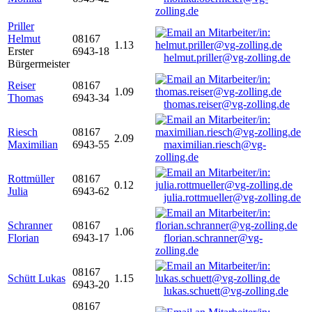
zolling.de
Priller
Helmut
08167
1.13
Erster
6943-18
helmut.priller@vg-zolling.de
Bürgermeister
Reiser
08167
1.09
Thomas
6943-34
thomas.reiser@vg-zolling.de
Riesch
08167
2.09
Maximilian
6943-55
maximilian.riesch@vg-
zolling.de
Rottmüller
08167
0.12
Julia
6943-62
julia.rottmueller@vg-zolling.de
Schranner
08167
1.06
Florian
6943-17
florian.schranner@vg-
zolling.de
08167
Schütt Lukas
1.15
6943-20
lukas.schuett@vg-zolling.de
08167