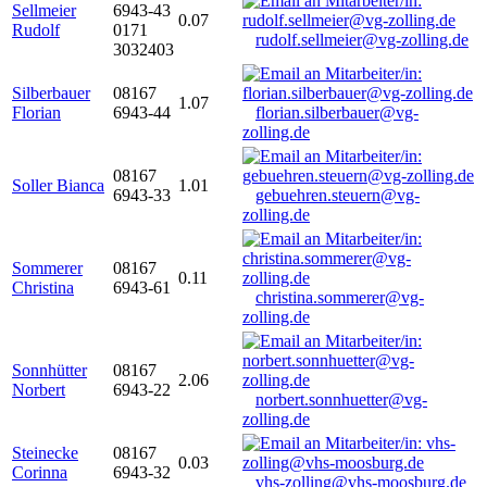
Sellmeier
6943-43
0.07
Rudolf
0171
rudolf.sellmeier@vg-zolling.de
3032403
Silberbauer
08167
1.07
Florian
6943-44
florian.silberbauer@vg-
zolling.de
08167
Soller Bianca
1.01
6943-33
gebuehren.steuern@vg-
zolling.de
Sommerer
08167
0.11
Christina
6943-61
christina.sommerer@vg-
zolling.de
Sonnhütter
08167
2.06
Norbert
6943-22
norbert.sonnhuetter@vg-
zolling.de
Steinecke
08167
0.03
Corinna
6943-32
vhs-zolling@vhs-moosburg.de