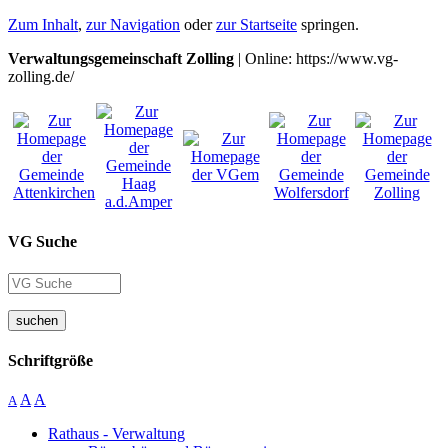
Zum Inhalt
,
zur Navigation
oder
zur Startseite
springen.
Verwaltungsgemeinschaft Zolling
| Online: https://www.vg-
zolling.de/
VG Suche
suchen
Schriftgröße
A
A
A
Rathaus - Verwaltung