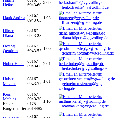
Hauffe
08167
2.09
Heiko
6943-60
heiko.hauffe@vg-zolling.de
08167
Hauk Andrea
1.03
6943-63
finanzen@vg-zolling.de
Hilpert
08167
Diana
6943-23
diana.hilpert@vg-zolling.de
Hoxhaj
08167
1.06
Qendrim
6943-53
qendrim.hoxhaj@vg-zolling.de
08167
Huber Heike
2.01
6943-66
heike.huber@vg-zolling.de
Huber
08167
1.01
Melanie
6943-52
gebuehren.steuern@vg-
zolling.de
Kern
08167
Mathias
6943-30
1.16
Erster
0175
mathias.kern@vg-zolling.de
Bürgermeister
2614485
08167