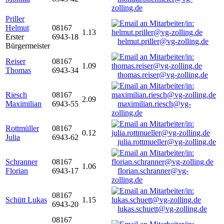
zolling.de
Priller
Helmut
08167
1.13
Erster
6943-18
helmut.priller@vg-zolling.de
Bürgermeister
Reiser
08167
1.09
Thomas
6943-34
thomas.reiser@vg-zolling.de
Riesch
08167
2.09
Maximilian
6943-55
maximilian.riesch@vg-
zolling.de
Rottmüller
08167
0.12
Julia
6943-62
julia.rottmueller@vg-zolling.de
Schranner
08167
1.06
Florian
6943-17
florian.schranner@vg-
zolling.de
08167
Schütt Lukas
1.15
6943-20
lukas.schuett@vg-zolling.de
08167