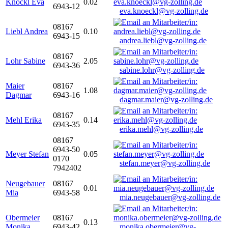
Knöckl Eva
0.02
6943-12
eva.knoeckl@vg-zolling.de
08167
Liebl Andrea
0.10
6943-15
andrea.liebl@vg-zolling.de
08167
Lohr Sabine
2.05
6943-36
sabine.lohr@vg-zolling.de
Maier
08167
1.08
Dagmar
6943-16
dagmar.maier@vg-zolling.de
08167
Mehl Erika
0.14
6943-35
erika.mehl@vg-zolling.de
08167
6943-50
Meyer Stefan
0.05
0170
stefan.meyer@vg-zolling.de
7942402
Neugebauer
08167
0.01
Mia
6943-58
mia.neugebauer@vg-zolling.de
Obermeier
08167
0.13
Monika
6943-42
monika.obermeier@vg-