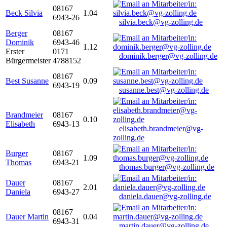
08167
Beck Silvia
1.04
6943-26
silvia.beck@vg-zolling.de
Berger
08167
Dominik
6943-46
1.12
Erster
0171
dominik.berger@vg-zolling.de
Bürgermeister
4788152
08167
Best Susanne
0.09
6943-19
susanne.best@vg-zolling.de
Brandmeier
08167
0.10
Elisabeth
6943-13
elisabeth.brandmeier@vg-
zolling.de
Burger
08167
1.09
Thomas
6943-21
thomas.burger@vg-zolling.de
Dauer
08167
2.01
Daniela
6943-27
daniela.dauer@vg-zolling.de
08167
Dauer Martin
0.04
6943-31
martin.dauer@vg-zolling.de