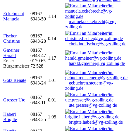
Eckebrecht
08167
1.14
Manuela
6943-59
manuela.eckebrecht@vg-
zolling.de
Fischer
08167
0.14
Christine
6943-28
christine.fischer@vg-zolling.de
Gmeiner
08167
Harald
6943-47
1.17
Erster
0170 65
harald.gmeiner@vg-zolling.de
Bürgermeister
72 528
08167
Götz Renate
1.01
6943-24
gebuehren.steuern@vg-
zolling.de
08167
Gresser Ute
0.01
6943-11
ute.gresser@vg-zolling.de
Haberl
08167
1.05
Brigitte
6943-25
brigitte.haberl@vg-zolling.de