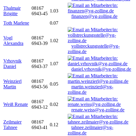
Thalmair
08167
1.03
Brigitte
6943-45
finanzen@vg-zolling.de
Toth Marlene
0.07
Vogl
08167
1.02
Alexandra
6943-39
vollstreckungsstelle@vg-
zolling.de
Vrhovnik
08167
1.07
Daniel
6943-37
daniel.vrhovnik@vg-zolling.de
Weinzierl
08167
0.05
Martin
6943-56
martin.weinzierl@vg-
zolling.de
08167
Weiß Renate
0.02
6943-12
renate.weiss@vg-zolling.de
Zeilmaier
08167
0.12
Tahnee
6943-41
tahnee.zeilmaier@vg-
zolling.de