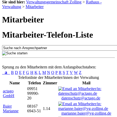
Sie sind hier:
Verwaltungsgemeinschaft Zolling
>
Rathaus -
Verwaltung
>
Mitarbeiter
Mitarbeiter
Mitarbeiter-Telefon-Liste
Sprung zu den Mitarbeitern mit dem Anfangsbuchstaben:
a
B
D
E
F
G
H
K
L
M
N
O
P
R
S
T
V
W
Z
Telefonliste der Mitarbeiter/innen der Verwaltung
Name
Telefon
Zimmer
Mail
09951
actago
99990-
GmbH
20
datenschutz@actago.de
Baier
08167
1.14
Marianne
6943-51
marianne.baier@vg-zolling.de