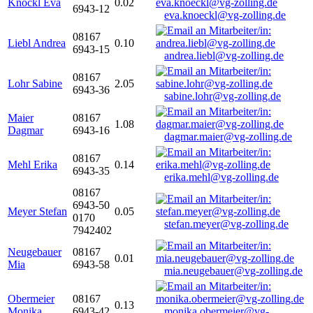
Knöckl Eva
0.02
6943-12
eva.knoeckl@vg-zolling.de
08167
Liebl Andrea
0.10
6943-15
andrea.liebl@vg-zolling.de
08167
Lohr Sabine
2.05
6943-36
sabine.lohr@vg-zolling.de
Maier
08167
1.08
Dagmar
6943-16
dagmar.maier@vg-zolling.de
08167
Mehl Erika
0.14
6943-35
erika.mehl@vg-zolling.de
08167
6943-50
Meyer Stefan
0.05
0170
stefan.meyer@vg-zolling.de
7942402
Neugebauer
08167
0.01
Mia
6943-58
mia.neugebauer@vg-zolling.de
Obermeier
08167
0.13
Monika
6943-42
monika.obermeier@vg-