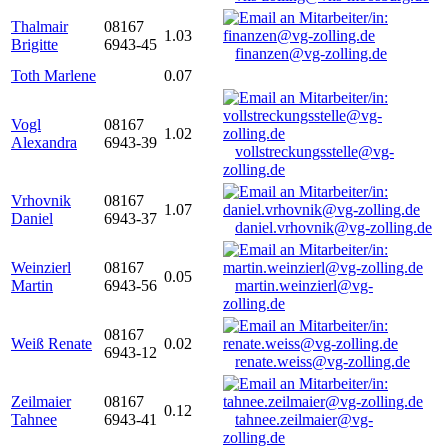
Thalmair
08167
1.03
Brigitte
6943-45
finanzen@vg-zolling.de
Toth Marlene
0.07
Vogl
08167
1.02
Alexandra
6943-39
vollstreckungsstelle@vg-
zolling.de
Vrhovnik
08167
1.07
Daniel
6943-37
daniel.vrhovnik@vg-zolling.de
Weinzierl
08167
0.05
Martin
6943-56
martin.weinzierl@vg-
zolling.de
08167
Weiß Renate
0.02
6943-12
renate.weiss@vg-zolling.de
Zeilmaier
08167
0.12
Tahnee
6943-41
tahnee.zeilmaier@vg-
zolling.de