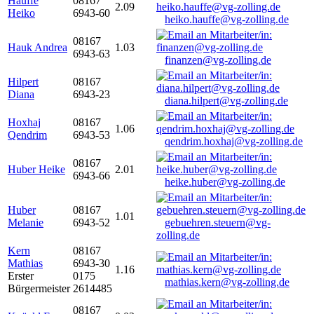
Hauffe
08167
2.09
Heiko
6943-60
heiko.hauffe@vg-zolling.de
08167
Hauk Andrea
1.03
6943-63
finanzen@vg-zolling.de
Hilpert
08167
Diana
6943-23
diana.hilpert@vg-zolling.de
Hoxhaj
08167
1.06
Qendrim
6943-53
qendrim.hoxhaj@vg-zolling.de
08167
Huber Heike
2.01
6943-66
heike.huber@vg-zolling.de
Huber
08167
1.01
Melanie
6943-52
gebuehren.steuern@vg-
zolling.de
Kern
08167
Mathias
6943-30
1.16
Erster
0175
mathias.kern@vg-zolling.de
Bürgermeister
2614485
08167