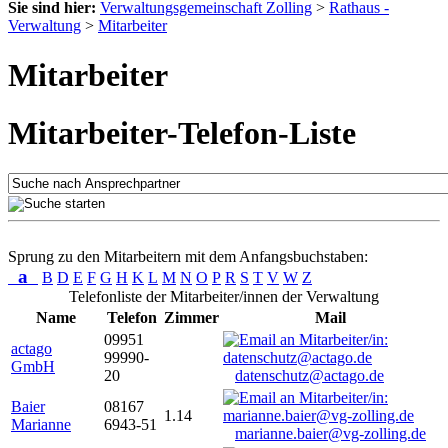
Sie sind hier:
Verwaltungsgemeinschaft Zolling
>
Rathaus -
Verwaltung
>
Mitarbeiter
Mitarbeiter
Mitarbeiter-Telefon-Liste
Sprung zu den Mitarbeitern mit dem Anfangsbuchstaben:
a
B
D
E
F
G
H
K
L
M
N
O
P
R
S
T
V
W
Z
Telefonliste der Mitarbeiter/innen der Verwaltung
Name
Telefon
Zimmer
Mail
09951
actago
99990-
GmbH
20
datenschutz@actago.de
Baier
08167
1.14
Marianne
6943-51
marianne.baier@vg-zolling.de