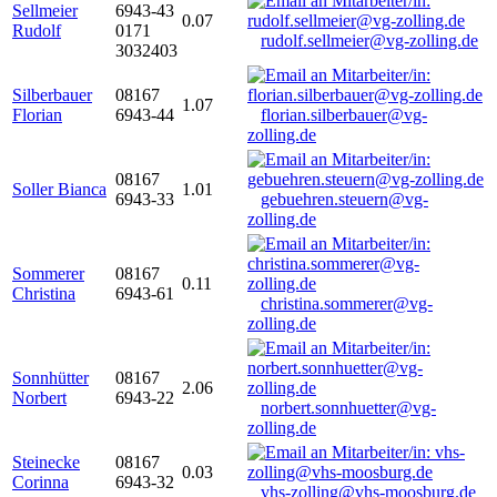
Sellmeier
6943-43
0.07
Rudolf
0171
rudolf.sellmeier@vg-zolling.de
3032403
Silberbauer
08167
1.07
Florian
6943-44
florian.silberbauer@vg-
zolling.de
08167
Soller Bianca
1.01
6943-33
gebuehren.steuern@vg-
zolling.de
Sommerer
08167
0.11
Christina
6943-61
christina.sommerer@vg-
zolling.de
Sonnhütter
08167
2.06
Norbert
6943-22
norbert.sonnhuetter@vg-
zolling.de
Steinecke
08167
0.03
Corinna
6943-32
vhs-zolling@vhs-moosburg.de