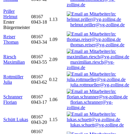
zolling.de
Priller
Helmut
08167
1.13
Erster
6943-18
helmut.priller@vg-zolling.de
Bürgermeister
Reiser
08167
1.09
Thomas
6943-34
thomas.reiser@vg-zolling.de
Riesch
08167
2.09
Maximilian
6943-55
maximilian.riesch@vg-
zolling.de
Rottmüller
08167
0.12
Julia
6943-62
julia.rottmueller@vg-zolling.de
Schranner
08167
1.06
Florian
6943-17
florian.schranner@vg-
zolling.de
08167
Schütt Lukas
1.15
6943-20
lukas.schuett@vg-zolling.de
08167