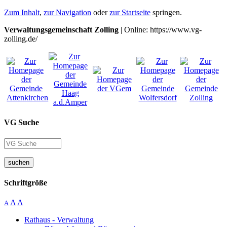
Zum Inhalt
,
zur Navigation
oder
zur Startseite
springen.
Verwaltungsgemeinschaft Zolling
| Online: https://www.vg-
zolling.de/
VG Suche
suchen
Schriftgröße
A
A
A
Rathaus - Verwaltung