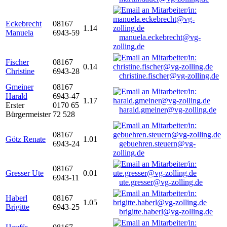
Eckebrecht
08167
1.14
Manuela
6943-59
manuela.eckebrecht@vg-
zolling.de
Fischer
08167
0.14
Christine
6943-28
christine.fischer@vg-zolling.de
Gmeiner
08167
Harald
6943-47
1.17
Erster
0170 65
harald.gmeiner@vg-zolling.de
Bürgermeister
72 528
08167
Götz Renate
1.01
6943-24
gebuehren.steuern@vg-
zolling.de
08167
Gresser Ute
0.01
6943-11
ute.gresser@vg-zolling.de
Haberl
08167
1.05
Brigitte
6943-25
brigitte.haberl@vg-zolling.de