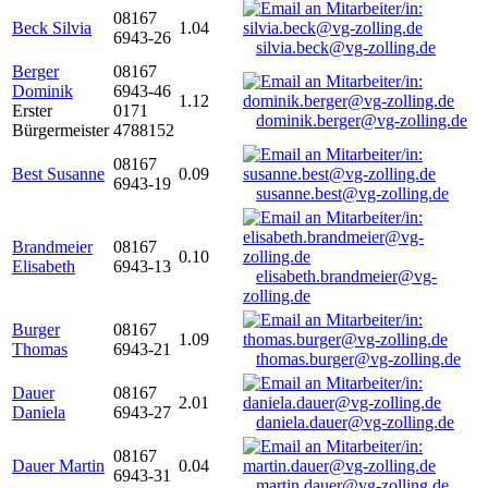
08167
Beck Silvia
1.04
6943-26
silvia.beck@vg-zolling.de
Berger
08167
Dominik
6943-46
1.12
Erster
0171
dominik.berger@vg-zolling.de
Bürgermeister
4788152
08167
Best Susanne
0.09
6943-19
susanne.best@vg-zolling.de
Brandmeier
08167
0.10
Elisabeth
6943-13
elisabeth.brandmeier@vg-
zolling.de
Burger
08167
1.09
Thomas
6943-21
thomas.burger@vg-zolling.de
Dauer
08167
2.01
Daniela
6943-27
daniela.dauer@vg-zolling.de
08167
Dauer Martin
0.04
6943-31
martin.dauer@vg-zolling.de