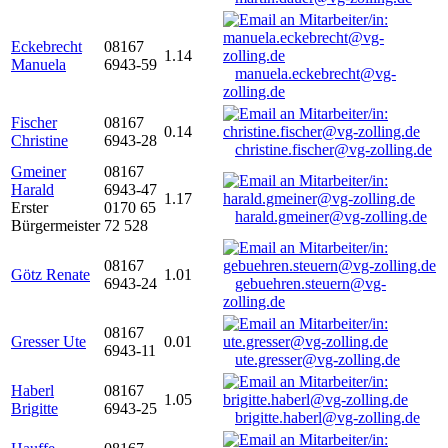
Eckebrecht
08167
1.14
Manuela
6943-59
manuela.eckebrecht@vg-
zolling.de
Fischer
08167
0.14
Christine
6943-28
christine.fischer@vg-zolling.de
Gmeiner
08167
Harald
6943-47
1.17
Erster
0170 65
harald.gmeiner@vg-zolling.de
Bürgermeister
72 528
08167
Götz Renate
1.01
6943-24
gebuehren.steuern@vg-
zolling.de
08167
Gresser Ute
0.01
6943-11
ute.gresser@vg-zolling.de
Haberl
08167
1.05
Brigitte
6943-25
brigitte.haberl@vg-zolling.de