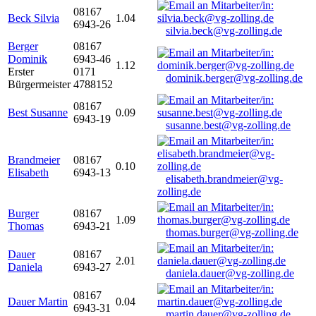
08167
Beck Silvia
1.04
6943-26
silvia.beck@vg-zolling.de
Berger
08167
Dominik
6943-46
1.12
Erster
0171
dominik.berger@vg-zolling.de
Bürgermeister
4788152
08167
Best Susanne
0.09
6943-19
susanne.best@vg-zolling.de
Brandmeier
08167
0.10
Elisabeth
6943-13
elisabeth.brandmeier@vg-
zolling.de
Burger
08167
1.09
Thomas
6943-21
thomas.burger@vg-zolling.de
Dauer
08167
2.01
Daniela
6943-27
daniela.dauer@vg-zolling.de
08167
Dauer Martin
0.04
6943-31
martin.dauer@vg-zolling.de