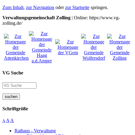
Zum Inhalt
,
zur Navigation
oder
zur Startseite
springen.
Verwaltungsgemeinschaft Zolling
| Online: https://www.vg-
zolling.de/
VG Suche
suchen
Schriftgröße
A
A
A
Rathaus - Verwaltung