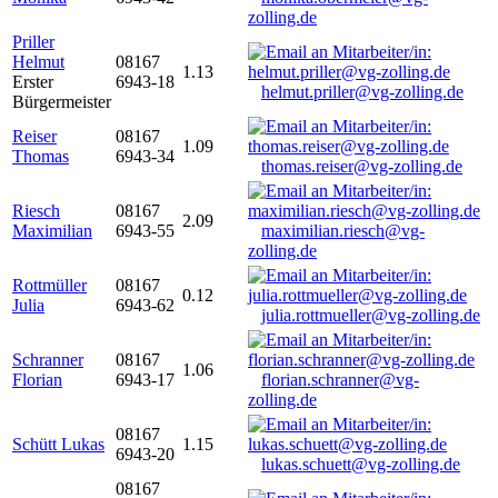
zolling.de
Priller
Helmut
08167
1.13
Erster
6943-18
helmut.priller@vg-zolling.de
Bürgermeister
Reiser
08167
1.09
Thomas
6943-34
thomas.reiser@vg-zolling.de
Riesch
08167
2.09
Maximilian
6943-55
maximilian.riesch@vg-
zolling.de
Rottmüller
08167
0.12
Julia
6943-62
julia.rottmueller@vg-zolling.de
Schranner
08167
1.06
Florian
6943-17
florian.schranner@vg-
zolling.de
08167
Schütt Lukas
1.15
6943-20
lukas.schuett@vg-zolling.de
08167