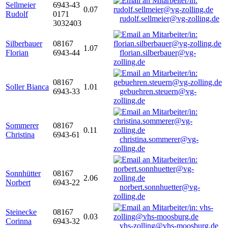
Sellmeier
6943-43
0.07
Rudolf
0171
rudolf.sellmeier@vg-zolling.de
3032403
Silberbauer
08167
1.07
Florian
6943-44
florian.silberbauer@vg-
zolling.de
08167
Soller Bianca
1.01
6943-33
gebuehren.steuern@vg-
zolling.de
Sommerer
08167
0.11
Christina
6943-61
christina.sommerer@vg-
zolling.de
Sonnhütter
08167
2.06
Norbert
6943-22
norbert.sonnhuetter@vg-
zolling.de
Steinecke
08167
0.03
Corinna
6943-32
vhs-zolling@vhs-moosburg.de