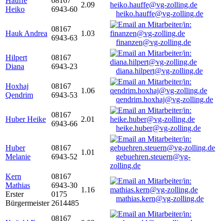
Hauffe
08167
2.09
Heiko
6943-60
heiko.hauffe@vg-zolling.de
08167
Hauk Andrea
1.03
6943-63
finanzen@vg-zolling.de
Hilpert
08167
Diana
6943-23
diana.hilpert@vg-zolling.de
Hoxhaj
08167
1.06
Qendrim
6943-53
qendrim.hoxhaj@vg-zolling.de
08167
Huber Heike
2.01
6943-66
heike.huber@vg-zolling.de
Huber
08167
1.01
Melanie
6943-52
gebuehren.steuern@vg-
zolling.de
Kern
08167
Mathias
6943-30
1.16
Erster
0175
mathias.kern@vg-zolling.de
Bürgermeister
2614485
08167