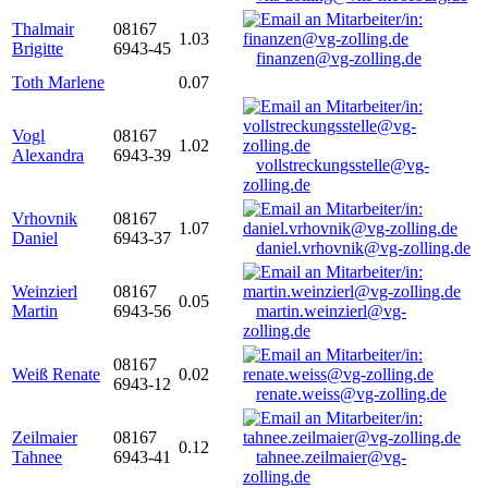
Thalmair
08167
1.03
Brigitte
6943-45
finanzen@vg-zolling.de
Toth Marlene
0.07
Vogl
08167
1.02
Alexandra
6943-39
vollstreckungsstelle@vg-
zolling.de
Vrhovnik
08167
1.07
Daniel
6943-37
daniel.vrhovnik@vg-zolling.de
Weinzierl
08167
0.05
Martin
6943-56
martin.weinzierl@vg-
zolling.de
08167
Weiß Renate
0.02
6943-12
renate.weiss@vg-zolling.de
Zeilmaier
08167
0.12
Tahnee
6943-41
tahnee.zeilmaier@vg-
zolling.de