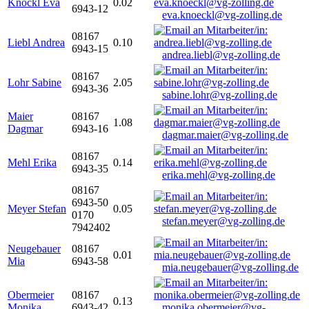
Knöckl Eva
0.02
6943-12
eva.knoeckl@vg-zolling.de
08167
Liebl Andrea
0.10
6943-15
andrea.liebl@vg-zolling.de
08167
Lohr Sabine
2.05
6943-36
sabine.lohr@vg-zolling.de
Maier
08167
1.08
Dagmar
6943-16
dagmar.maier@vg-zolling.de
08167
Mehl Erika
0.14
6943-35
erika.mehl@vg-zolling.de
08167
6943-50
Meyer Stefan
0.05
0170
stefan.meyer@vg-zolling.de
7942402
Neugebauer
08167
0.01
Mia
6943-58
mia.neugebauer@vg-zolling.de
Obermeier
08167
0.13
Monika
6943-42
monika.obermeier@vg-