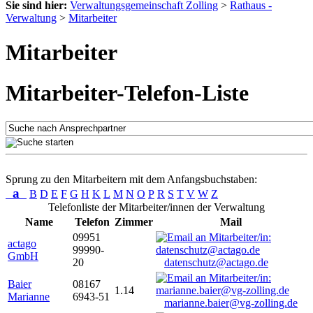
Sie sind hier:
Verwaltungsgemeinschaft Zolling
>
Rathaus -
Verwaltung
>
Mitarbeiter
Mitarbeiter
Mitarbeiter-Telefon-Liste
Sprung zu den Mitarbeitern mit dem Anfangsbuchstaben:
a
B
D
E
F
G
H
K
L
M
N
O
P
R
S
T
V
W
Z
Telefonliste der Mitarbeiter/innen der Verwaltung
Name
Telefon
Zimmer
Mail
09951
actago
99990-
GmbH
20
datenschutz@actago.de
Baier
08167
1.14
Marianne
6943-51
marianne.baier@vg-zolling.de