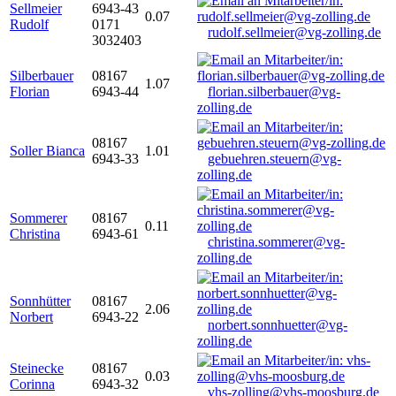
Sellmeier
6943-43
0.07
Rudolf
0171
rudolf.sellmeier@vg-zolling.de
3032403
Silberbauer
08167
1.07
Florian
6943-44
florian.silberbauer@vg-
zolling.de
08167
Soller Bianca
1.01
6943-33
gebuehren.steuern@vg-
zolling.de
Sommerer
08167
0.11
Christina
6943-61
christina.sommerer@vg-
zolling.de
Sonnhütter
08167
2.06
Norbert
6943-22
norbert.sonnhuetter@vg-
zolling.de
Steinecke
08167
0.03
Corinna
6943-32
vhs-zolling@vhs-moosburg.de