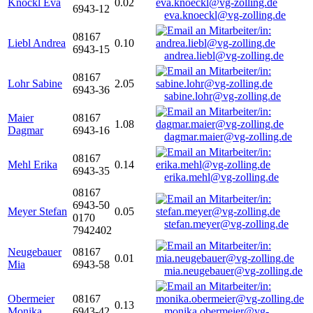
Knöckl Eva
0.02
6943-12
eva.knoeckl@vg-zolling.de
08167
Liebl Andrea
0.10
6943-15
andrea.liebl@vg-zolling.de
08167
Lohr Sabine
2.05
6943-36
sabine.lohr@vg-zolling.de
Maier
08167
1.08
Dagmar
6943-16
dagmar.maier@vg-zolling.de
08167
Mehl Erika
0.14
6943-35
erika.mehl@vg-zolling.de
08167
6943-50
Meyer Stefan
0.05
0170
stefan.meyer@vg-zolling.de
7942402
Neugebauer
08167
0.01
Mia
6943-58
mia.neugebauer@vg-zolling.de
Obermeier
08167
0.13
Monika
6943-42
monika.obermeier@vg-