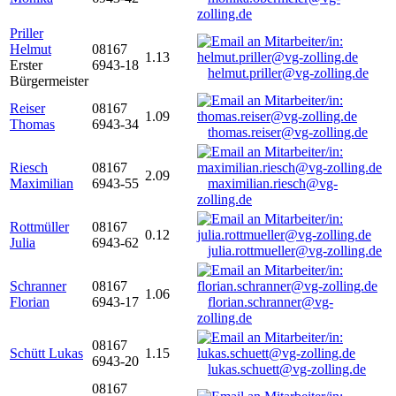
zolling.de
Priller
Helmut
08167
1.13
Erster
6943-18
helmut.priller@vg-zolling.de
Bürgermeister
Reiser
08167
1.09
Thomas
6943-34
thomas.reiser@vg-zolling.de
Riesch
08167
2.09
Maximilian
6943-55
maximilian.riesch@vg-
zolling.de
Rottmüller
08167
0.12
Julia
6943-62
julia.rottmueller@vg-zolling.de
Schranner
08167
1.06
Florian
6943-17
florian.schranner@vg-
zolling.de
08167
Schütt Lukas
1.15
6943-20
lukas.schuett@vg-zolling.de
08167