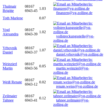
Thalmair
08167
1.03
Brigitte
6943-45
finanzen@vg-zolling.de
Toth Marlene
0.07
Vogl
08167
1.02
Alexandra
6943-39
vollstreckungsstelle@vg-
zolling.de
Vrhovnik
08167
1.07
Daniel
6943-37
daniel.vrhovnik@vg-zolling.de
Weinzierl
08167
0.05
Martin
6943-56
martin.weinzierl@vg-
zolling.de
08167
Weiß Renate
0.02
6943-12
renate.weiss@vg-zolling.de
Zeilmaier
08167
0.12
Tahnee
6943-41
tahnee.zeilmaier@vg-
zolling.de