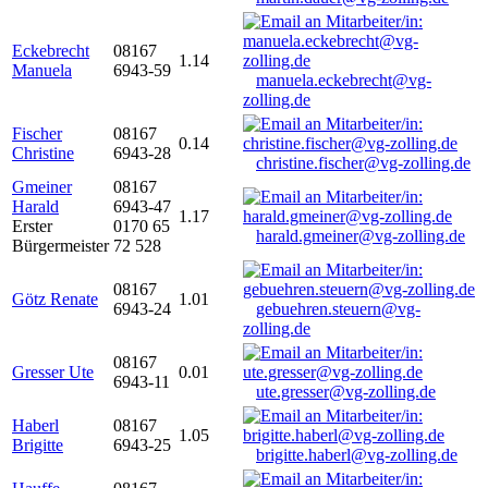
Eckebrecht
08167
1.14
Manuela
6943-59
manuela.eckebrecht@vg-
zolling.de
Fischer
08167
0.14
Christine
6943-28
christine.fischer@vg-zolling.de
Gmeiner
08167
Harald
6943-47
1.17
Erster
0170 65
harald.gmeiner@vg-zolling.de
Bürgermeister
72 528
08167
Götz Renate
1.01
6943-24
gebuehren.steuern@vg-
zolling.de
08167
Gresser Ute
0.01
6943-11
ute.gresser@vg-zolling.de
Haberl
08167
1.05
Brigitte
6943-25
brigitte.haberl@vg-zolling.de