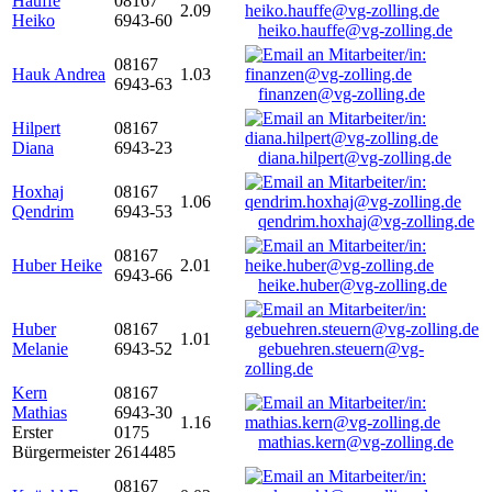
Hauffe
08167
2.09
Heiko
6943-60
heiko.hauffe@vg-zolling.de
08167
Hauk Andrea
1.03
6943-63
finanzen@vg-zolling.de
Hilpert
08167
Diana
6943-23
diana.hilpert@vg-zolling.de
Hoxhaj
08167
1.06
Qendrim
6943-53
qendrim.hoxhaj@vg-zolling.de
08167
Huber Heike
2.01
6943-66
heike.huber@vg-zolling.de
Huber
08167
1.01
Melanie
6943-52
gebuehren.steuern@vg-
zolling.de
Kern
08167
Mathias
6943-30
1.16
Erster
0175
mathias.kern@vg-zolling.de
Bürgermeister
2614485
08167