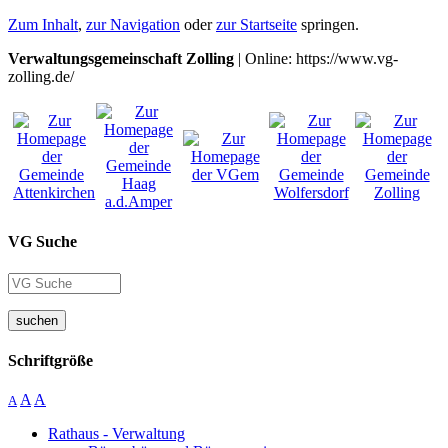
Zum Inhalt
,
zur Navigation
oder
zur Startseite
springen.
Verwaltungsgemeinschaft Zolling
| Online: https://www.vg-
zolling.de/
VG Suche
suchen
Schriftgröße
A
A
A
Rathaus - Verwaltung