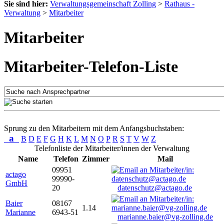
Sie sind hier:
Verwaltungsgemeinschaft Zolling
>
Rathaus -
Verwaltung
>
Mitarbeiter
Mitarbeiter
Mitarbeiter-Telefon-Liste
Sprung zu den Mitarbeitern mit dem Anfangsbuchstaben:
a
B
D
E
F
G
H
K
L
M
N
O
P
R
S
T
V
W
Z
Telefonliste der Mitarbeiter/innen der Verwaltung
Name
Telefon
Zimmer
Mail
09951
actago
99990-
GmbH
20
datenschutz@actago.de
Baier
08167
1.14
Marianne
6943-51
marianne.baier@vg-zolling.de