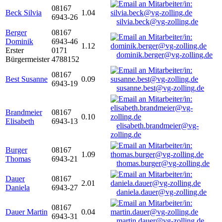
08167
Beck Silvia
1.04
6943-26
silvia.beck@vg-zolling.de
Berger
08167
Dominik
6943-46
1.12
Erster
0171
dominik.berger@vg-zolling.de
Bürgermeister
4788152
08167
Best Susanne
0.09
6943-19
susanne.best@vg-zolling.de
Brandmeier
08167
0.10
Elisabeth
6943-13
elisabeth.brandmeier@vg-
zolling.de
Burger
08167
1.09
Thomas
6943-21
thomas.burger@vg-zolling.de
Dauer
08167
2.01
Daniela
6943-27
daniela.dauer@vg-zolling.de
08167
Dauer Martin
0.04
6943-31
martin.dauer@vg-zolling.de