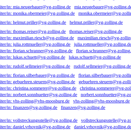
mia.neugebauer@vg-zolling.d
monika.obermeier@vg-zolli
helmut.priller@vg-zolling.de
thomas.reiser@vg-zolling.de
maximilian.riesch@vg-zollin
julia.rottmueller@vg-zolling.d
florian.schranner@vg-zolling
lukas.schuett@vg-zolling.de
rudolf.sellmeier@vg-zolling.de
florian.silberbauer@vg-zolli
gebuehren.steuern@vg-zolli
christina.sommerer@vg-zol
norbert.sonnhuetter@vg-zo
vhs-zolling@vhs-moosburg.de
finanzen@vg-zolling.de
vollstreckungsstelle@vg-zo
daniel.vrhovnik@vg-zolling.d