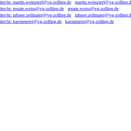
martin.weinzierl@vg-zolling.
renate.weiss@vg-zolling.de
tahnee.zeilmaier@vg-zolling.
kaemmerei@vg-zolling.de