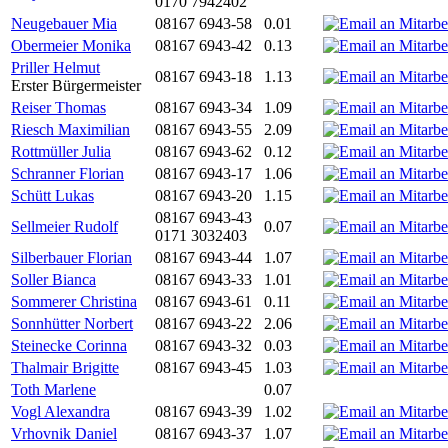
0170 7942402
Neugebauer Mia
08167 6943-58
0.01
Obermeier Monika
08167 6943-42
0.13
Priller Helmut
08167 6943-18
1.13
Erster Bürgermeister
Reiser Thomas
08167 6943-34
1.09
Riesch Maximilian
08167 6943-55
2.09
Rottmüller Julia
08167 6943-62
0.12
Schranner Florian
08167 6943-17
1.06
Schütt Lukas
08167 6943-20
1.15
08167 6943-43
Sellmeier Rudolf
0.07
0171 3032403
Silberbauer Florian
08167 6943-44
1.07
Soller Bianca
08167 6943-33
1.01
Sommerer Christina
08167 6943-61
0.11
Sonnhütter Norbert
08167 6943-22
2.06
Steinecke Corinna
08167 6943-32
0.03
Thalmair Brigitte
08167 6943-45
1.03
Toth Marlene
0.07
Vogl Alexandra
08167 6943-39
1.02
Vrhovnik Daniel
08167 6943-37
1.07