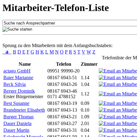
Mitarbeiter-Telefon-Liste
Sprung zu den Mitarbeitern mit dem Anfangsbuchstaben:
a
B
D
E
F
G
H
K
L
M
N
O
P
R
S
T
V
W
Z
Telefonliste der M
Name
Telefon
Zimmer
actago GmbH
09951 99990-20
Baier Marianne
08167 6943-51
1.14
Beck Silvia
08167 6943-26
1.04
Berger Dominik
08167 6943-46
1.12
Erster Bürgermeister
0171 4788152
Best Susanne
08167 6943-19
0.09
Brandmeier Elisabeth
08167 6943-13
0.10
Burger Thomas
08167 6943-21
1.09
Dauer Daniela
08167 6943-27
2.01
Dauer Martin
08167 6943-31
0.04
Eckebrecht Manuela
08167 6943-59
1.14