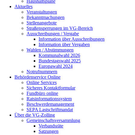
Haushaltspläne
Aktuelles
Veranstaltungen
Bekanntmachungen
Stellenangebote
Straßensperrungen im VG-Bereich
Ausschreibungen / Vergabe
Information über Ausschreibungen
Information über Vergaben
Wahlen / Abstimmungen
Kommunalwahl 2026
Bundestagswahl 2025
Europawahl 2024
Notrufnummern
Behördenservice Online
Online Services
Sicheres Kontaktformular
Fundbüro online
Ratsinformationssystem
Beschwerdemanagement
SEPA Lastschriftmandat
Über die VG-Zolling
Gemeinschaftsversammlung
Verbandsräte
Satzungen