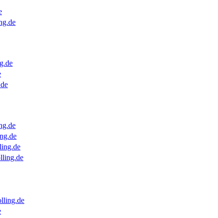
e
ng.de
g.de
e
.de
ng.de
ng.de
ling.de
lling.de
lling.de
e