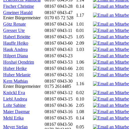
Fischer Christine
08167 6943-28
0.14
Gmeiner Harald
08167 6943-47
1.17
Erster Bürgermeister
0170 65 72 528
Götz Renate
08167 6943-24
1.01
Gresser Ute
08167 6943-11
0.01
Haberl Brigitte
08167 6943-25
1.05
Hauffe Heiko
08167 6943-60
2.09
Hauk Andrea
08167 6943-63
1.03
Hilpert Diana
08167 6943-23
Hoxhaj Qendrim
08167 6943-53
1.06
Huber Heike
08167 6943-66
2.01
Huber Melanie
08167 6943-52
1.01
Kern Mathias
08167 6943-30
1.16
Erster Bürgermeister
0175 2614485
Knöckl Eva
08167 6943-12
0.02
Liebl Andrea
08167 6943-15
0.10
Lohr Sabine
08167 6943-36
2.05
Maier Dagmar
08167 6943-16
1.08
Mehl Erika
08167 6943-35
0.14
08167 6943-50
Meyer Stefan
0.05