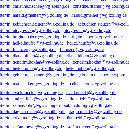
christine.fischer@vg-zolling.d
harald.gmeiner@vg-zolling.de
gebuehren.steuern@vg-zolli
ute.gresser@vg-zolling.de
brigitte.haberl@vg-zolling.de
heiko.hauffe@vg-zolling.de
finanzen@vg-zolling.de
diana.hilpert@vg-zolling.de
qendrim.hoxhaj@vg-zolling.d
heike.huber@vg-zolling.de
gebuehren.steuern@vg-zolli
mathias.kern@vg-zolling.de
eva.knoeckl@vg-zolling.de
andrea.liebl@vg-zolling.de
sabine.lohr@vg-zolling.de
dagmar.maier@vg-zolling.de
erika.mehl@vg-zolling.de
stefan.meyer@vg-zolling.de