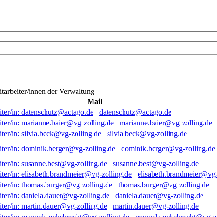
itarbeiter/innen der Verwaltung
Mail
datenschutz@actago.de
marianne.baier@vg-zolling.de
silvia.beck@vg-zolling.de
dominik.berger@vg-zolling.de
susanne.best@vg-zolling.de
elisabeth.brandmeier@vg-
thomas.burger@vg-zolling.de
daniela.dauer@vg-zolling.de
martin.dauer@vg-zolling.de
manuela.eckebrecht@vg-zo