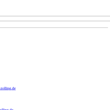
zolling.de
lling.de