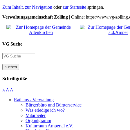
Zum Inhalt
,
zur Navigation
oder
zur Startseite
springen.
Verwaltungsgemeinschaft Zolling
| Online: https://www.vg-zolling.
VG Suche
suchen
Schriftgröße
A
A
A
Rathaus - Verwaltung
Bürgerbüro und Bürgerservice
Was erledige ich wo?
Mitarbeiter
Organigramm
Kulturraum Ampertal e.V.