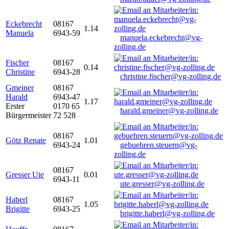
Eckebrecht
08167
1.14
Manuela
6943-59
manuela.eckebrecht@vg-
zolling.de
Fischer
08167
0.14
Christine
6943-28
christine.fischer@vg-zolling.de
Gmeiner
08167
Harald
6943-47
1.17
Erster
0170 65
harald.gmeiner@vg-zolling.de
Bürgermeister
72 528
08167
Götz Renate
1.01
6943-24
gebuehren.steuern@vg-
zolling.de
08167
Gresser Ute
0.01
6943-11
ute.gresser@vg-zolling.de
Haberl
08167
1.05
Brigitte
6943-25
brigitte.haberl@vg-zolling.de