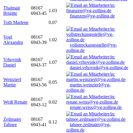
Thalmair
08167
1.03
Brigitte
6943-45
finanzen@vg-zolling.de
Toth Marlene
0.07
Vogl
08167
1.02
Alexandra
6943-39
vollstreckungsstelle@vg-
zolling.de
Vrhovnik
08167
1.07
Daniel
6943-37
daniel.vrhovnik@vg-zolling.de
Weinzierl
08167
0.05
Martin
6943-56
martin.weinzierl@vg-
zolling.de
08167
Weiß Renate
0.02
6943-12
renate.weiss@vg-zolling.de
Zeilmaier
08167
0.12
Tahnee
6943-41
tahnee.zeilmaier@vg-
zolling.de