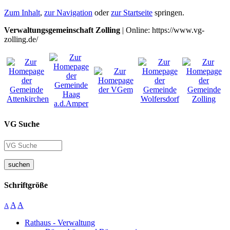
Zum Inhalt
,
zur Navigation
oder
zur Startseite
springen.
Verwaltungsgemeinschaft Zolling
| Online: https://www.vg-
zolling.de/
VG Suche
suchen
Schriftgröße
A
A
A
Rathaus - Verwaltung