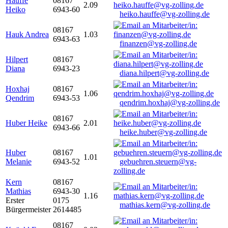
Hauffe
08167
2.09
Heiko
6943-60
heiko.hauffe@vg-zolling.de
08167
Hauk Andrea
1.03
6943-63
finanzen@vg-zolling.de
Hilpert
08167
Diana
6943-23
diana.hilpert@vg-zolling.de
Hoxhaj
08167
1.06
Qendrim
6943-53
qendrim.hoxhaj@vg-zolling.de
08167
Huber Heike
2.01
6943-66
heike.huber@vg-zolling.de
Huber
08167
1.01
Melanie
6943-52
gebuehren.steuern@vg-
zolling.de
Kern
08167
Mathias
6943-30
1.16
Erster
0175
mathias.kern@vg-zolling.de
Bürgermeister
2614485
08167