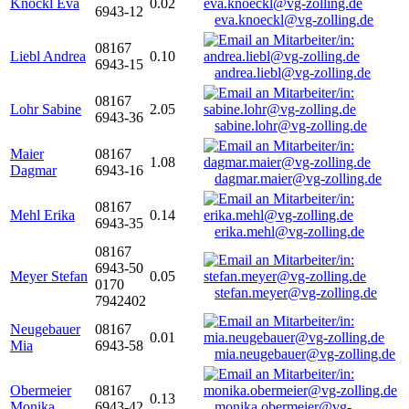
Knöckl Eva
0.02
6943-12
eva.knoeckl@vg-zolling.de
08167
Liebl Andrea
0.10
6943-15
andrea.liebl@vg-zolling.de
08167
Lohr Sabine
2.05
6943-36
sabine.lohr@vg-zolling.de
Maier
08167
1.08
Dagmar
6943-16
dagmar.maier@vg-zolling.de
08167
Mehl Erika
0.14
6943-35
erika.mehl@vg-zolling.de
08167
6943-50
Meyer Stefan
0.05
0170
stefan.meyer@vg-zolling.de
7942402
Neugebauer
08167
0.01
Mia
6943-58
mia.neugebauer@vg-zolling.de
Obermeier
08167
0.13
Monika
6943-42
monika.obermeier@vg-