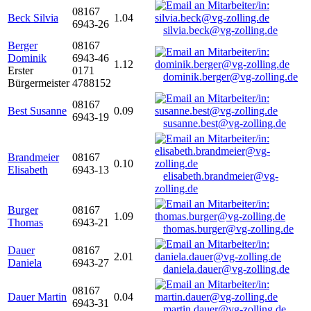
08167
Beck Silvia
1.04
6943-26
silvia.beck@vg-zolling.de
Berger
08167
Dominik
6943-46
1.12
Erster
0171
dominik.berger@vg-zolling.de
Bürgermeister
4788152
08167
Best Susanne
0.09
6943-19
susanne.best@vg-zolling.de
Brandmeier
08167
0.10
Elisabeth
6943-13
elisabeth.brandmeier@vg-
zolling.de
Burger
08167
1.09
Thomas
6943-21
thomas.burger@vg-zolling.de
Dauer
08167
2.01
Daniela
6943-27
daniela.dauer@vg-zolling.de
08167
Dauer Martin
0.04
6943-31
martin.dauer@vg-zolling.de