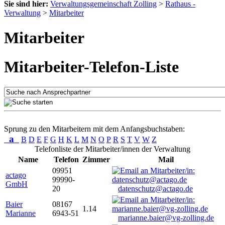
Sie sind hier:
Verwaltungsgemeinschaft Zolling
>
Rathaus -
Verwaltung
>
Mitarbeiter
Mitarbeiter
Mitarbeiter-Telefon-Liste
Sprung zu den Mitarbeitern mit dem Anfangsbuchstaben:
a
B
D
E
F
G
H
K
L
M
N
O
P
R
S
T
V
W
Z
Telefonliste der Mitarbeiter/innen der Verwaltung
Name
Telefon
Zimmer
Mail
09951
actago
99990-
GmbH
20
datenschutz@actago.de
Baier
08167
1.14
Marianne
6943-51
marianne.baier@vg-zolling.de