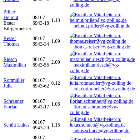
zolling.de
Priller
Helmut
08167
1.13
Erster
6943-18
helmut.priller@vg-zolling.de
Bürgermeister
Reiser
08167
1.09
Thomas
6943-34
thomas.reiser@vg-zolling.de
Riesch
08167
2.09
Maximilian
6943-55
maximilian.riesch@vg-
zolling.de
Rottmüller
08167
0.12
Julia
6943-62
julia.rottmueller@vg-zolling.de
Schranner
08167
1.06
Florian
6943-17
florian.schranner@vg-
zolling.de
08167
Schütt Lukas
1.15
6943-20
lukas.schuett@vg-zolling.de
08167