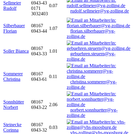
Sellmeier
6943-43
0.07
Rudolf
0171
rudolf.sellmeier@vg-zolling.de
3032403
Silberbauer
08167
1.07
Florian
6943-44
florian.silberbauer@vg-
zolling.de
08167
Soller Bianca
1.01
6943-33
gebuehren.steuern@vg-
zolling.de
Sommerer
08167
0.11
Christina
6943-61
christina.sommerer@vg-
zolling.de
Sonnhütter
08167
2.06
Norbert
6943-22
norbert.sonnhuetter@vg-
zolling.de
Steinecke
08167
0.03
Corinna
6943-32
vhs-zolling@vhs-moosburg.de