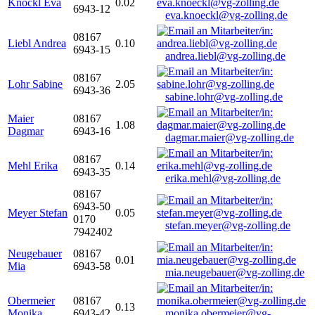
Knöckl Eva
0.02
6943-12
eva.knoeckl@vg-zolling.de
08167
Liebl Andrea
0.10
6943-15
andrea.liebl@vg-zolling.de
08167
Lohr Sabine
2.05
6943-36
sabine.lohr@vg-zolling.de
Maier
08167
1.08
Dagmar
6943-16
dagmar.maier@vg-zolling.de
08167
Mehl Erika
0.14
6943-35
erika.mehl@vg-zolling.de
08167
6943-50
Meyer Stefan
0.05
0170
stefan.meyer@vg-zolling.de
7942402
Neugebauer
08167
0.01
Mia
6943-58
mia.neugebauer@vg-zolling.de
Obermeier
08167
0.13
Monika
6943-42
monika.obermeier@vg-