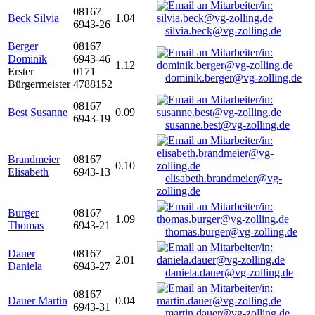
08167
Beck Silvia
1.04
6943-26
silvia.beck@vg-zolling.de
Berger
08167
Dominik
6943-46
1.12
Erster
0171
dominik.berger@vg-zolling.de
Bürgermeister
4788152
08167
Best Susanne
0.09
6943-19
susanne.best@vg-zolling.de
Brandmeier
08167
0.10
Elisabeth
6943-13
elisabeth.brandmeier@vg-
zolling.de
Burger
08167
1.09
Thomas
6943-21
thomas.burger@vg-zolling.de
Dauer
08167
2.01
Daniela
6943-27
daniela.dauer@vg-zolling.de
08167
Dauer Martin
0.04
6943-31
martin.dauer@vg-zolling.de