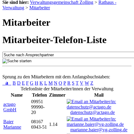
Sie sind hier:
Verwaltungsgemeinschaft Zolling
>
Rathaus -
Verwaltung
>
Mitarbeiter
Mitarbeiter
Mitarbeiter-Telefon-Liste
Sprung zu den Mitarbeitern mit dem Anfangsbuchstaben:
a
B
D
E
F
G
H
K
L
M
N
O
P
R
S
T
V
W
Z
Telefonliste der Mitarbeiter/innen der Verwaltung
Name
Telefon
Zimmer
Mail
09951
actago
99990-
GmbH
20
datenschutz@actago.de
Baier
08167
1.14
Marianne
6943-51
marianne.baier@vg-zolling.de