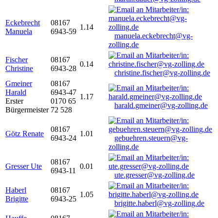
Eckebrecht
08167
1.14
Manuela
6943-59
manuela.eckebrecht@vg-
zolling.de
Fischer
08167
0.14
Christine
6943-28
christine.fischer@vg-zolling.de
Gmeiner
08167
Harald
6943-47
1.17
Erster
0170 65
harald.gmeiner@vg-zolling.de
Bürgermeister
72 528
08167
Götz Renate
1.01
6943-24
gebuehren.steuern@vg-
zolling.de
08167
Gresser Ute
0.01
6943-11
ute.gresser@vg-zolling.de
Haberl
08167
1.05
Brigitte
6943-25
brigitte.haberl@vg-zolling.de