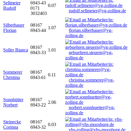
Sellmeier
6943-43
0.07
Rudolf
0171
rudolf.sellmeier@vg-zolling.de
3032403
Silberbauer
08167
1.07
Florian
6943-44
florian.silberbauer@vg-
zolling.de
08167
Soller Bianca
1.01
6943-33
gebuehren.steuern@vg-
zolling.de
Sommerer
08167
0.11
Christina
6943-61
christina.sommerer@vg-
zolling.de
Sonnhütter
08167
2.06
Norbert
6943-22
norbert.sonnhuetter@vg-
zolling.de
Steinecke
08167
0.03
Corinna
6943-32
vhs-zolling@vhs-moosburg.de