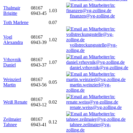
Thalmair
08167
1.03
Brigitte
6943-45
finanzen@vg-zolling.de
Toth Marlene
0.07
Vogl
08167
1.02
Alexandra
6943-39
vollstreckungsstelle@vg-
zolling.de
Vrhovnik
08167
1.07
Daniel
6943-37
daniel.vrhovnik@vg-zolling.de
Weinzierl
08167
0.05
Martin
6943-56
martin.weinzierl@vg-
zolling.de
08167
Weiß Renate
0.02
6943-12
renate.weiss@vg-zolling.de
Zeilmaier
08167
0.12
Tahnee
6943-41
tahnee.zeilmaier@vg-
zolling.de