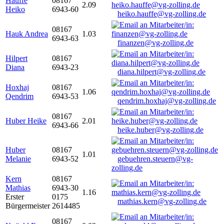
Hauffe
08167
2.09
Heiko
6943-60
heiko.hauffe@vg-zolling.de
08167
Hauk Andrea
1.03
6943-63
finanzen@vg-zolling.de
Hilpert
08167
Diana
6943-23
diana.hilpert@vg-zolling.de
Hoxhaj
08167
1.06
Qendrim
6943-53
qendrim.hoxhaj@vg-zolling.de
08167
Huber Heike
2.01
6943-66
heike.huber@vg-zolling.de
Huber
08167
1.01
Melanie
6943-52
gebuehren.steuern@vg-
zolling.de
Kern
08167
Mathias
6943-30
1.16
Erster
0175
mathias.kern@vg-zolling.de
Bürgermeister
2614485
08167