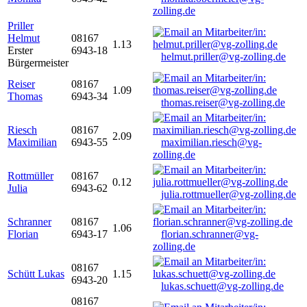
zolling.de
Priller
Helmut
08167
1.13
Erster
6943-18
helmut.priller@vg-zolling.de
Bürgermeister
Reiser
08167
1.09
Thomas
6943-34
thomas.reiser@vg-zolling.de
Riesch
08167
2.09
Maximilian
6943-55
maximilian.riesch@vg-
zolling.de
Rottmüller
08167
0.12
Julia
6943-62
julia.rottmueller@vg-zolling.de
Schranner
08167
1.06
Florian
6943-17
florian.schranner@vg-
zolling.de
08167
Schütt Lukas
1.15
6943-20
lukas.schuett@vg-zolling.de
08167