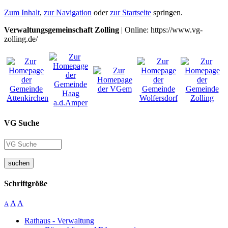
Zum Inhalt
,
zur Navigation
oder
zur Startseite
springen.
Verwaltungsgemeinschaft Zolling
| Online: https://www.vg-
zolling.de/
VG Suche
suchen
Schriftgröße
A
A
A
Rathaus - Verwaltung