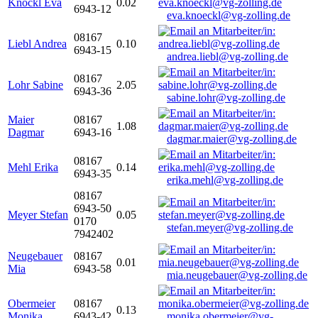
Knöckl Eva
0.02
6943-12
eva.knoeckl@vg-zolling.de
08167
Liebl Andrea
0.10
6943-15
andrea.liebl@vg-zolling.de
08167
Lohr Sabine
2.05
6943-36
sabine.lohr@vg-zolling.de
Maier
08167
1.08
Dagmar
6943-16
dagmar.maier@vg-zolling.de
08167
Mehl Erika
0.14
6943-35
erika.mehl@vg-zolling.de
08167
6943-50
Meyer Stefan
0.05
0170
stefan.meyer@vg-zolling.de
7942402
Neugebauer
08167
0.01
Mia
6943-58
mia.neugebauer@vg-zolling.de
Obermeier
08167
0.13
Monika
6943-42
monika.obermeier@vg-