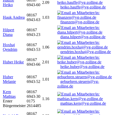
Hauffe
08167
2.09
Heiko
6943-60
heiko.hauffe@vg-zolling.de
08167
Hauk Andrea
1.03
6943-63
finanzen@vg-zolling.de
Hilpert
08167
Diana
6943-23
diana.hilpert@vg-zolling.de
Hoxhaj
08167
1.06
Qendrim
6943-53
qendrim.hoxhaj@vg-zolling.de
08167
Huber Heike
2.01
6943-66
heike.huber@vg-zolling.de
Huber
08167
1.01
Melanie
6943-52
gebuehren.steuern@vg-
zolling.de
Kern
08167
Mathias
6943-30
1.16
Erster
0175
mathias.kern@vg-zolling.de
Bürgermeister
2614485
08167