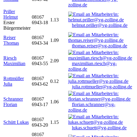
zolling.de
Priller
Helmut
08167
1.13
Erster
6943-18
helmut.priller@vg-zolling.de
Bürgermeister
Reiser
08167
1.09
Thomas
6943-34
thomas.reiser@vg-zolling.de
Riesch
08167
2.09
Maximilian
6943-55
maximilian.riesch@vg-
zolling.de
Rottmüller
08167
0.12
Julia
6943-62
julia.rottmueller@vg-zolling.de
Schranner
08167
1.06
Florian
6943-17
florian.schranner@vg-
zolling.de
08167
Schütt Lukas
1.15
6943-20
lukas.schuett@vg-zolling.de
08167