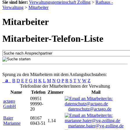
Sie sind hier:
Verwaltungsgemeinschaft Zolling
>
Rathaus -
Verwaltung
>
Mitarbeiter
Mitarbeiter
Mitarbeiter-Telefon-Liste
Sprung zu den Mitarbeitern mit dem Anfangsbuchstaben:
a
B
D
E
F
G
H
K
L
M
N
O
P
R
S
T
V
W
Z
Telefonliste der Mitarbeiter/innen der Verwaltung
Name
Telefon
Zimmer
Mail
09951
actago
99990-
GmbH
20
datenschutz@actago.de
Baier
08167
1.14
Marianne
6943-51
marianne.baier@vg-zolling.de