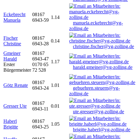
Eckebrecht
08167
1.14
Manuela
6943-59
manuela.eckebrecht@vg-
zolling.de
Fischer
08167
0.14
Christine
6943-28
christine.fischer@vg-zolling.de
Gmeiner
08167
Harald
6943-47
1.17
Erster
0170 65
harald.gmeiner@vg-zolling.de
Bürgermeister
72 528
08167
Götz Renate
1.01
6943-24
gebuehren.steuern@vg-
zolling.de
08167
Gresser Ute
0.01
6943-11
ute.gresser@vg-zolling.de
Haberl
08167
1.05
Brigitte
6943-25
brigitte.haberl@vg-zolling.de