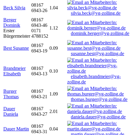
08167
Beck Silvia
1.04
6943-26
silvia.beck@vg-zolling.de
Berger
08167
Dominik
6943-46
1.12
Erster
0171
dominik.berger@vg-zolling.de
Bürgermeister
4788152
08167
Best Susanne
0.09
6943-19
susanne.best@vg-zolling.de
Brandmeier
08167
0.10
Elisabeth
6943-13
elisabeth.brandmeier@vg-
zolling.de
Burger
08167
1.09
Thomas
6943-21
thomas.burger@vg-zolling.de
Dauer
08167
2.01
Daniela
6943-27
daniela.dauer@vg-zolling.de
08167
Dauer Martin
0.04
6943-31
martin.dauer@vg-zolling.de