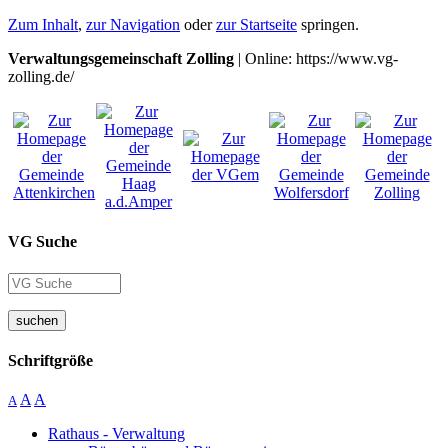
Zum Inhalt
,
zur Navigation
oder
zur Startseite
springen.
Verwaltungsgemeinschaft Zolling
| Online: https://www.vg-
zolling.de/
VG Suche
suchen
Schriftgröße
A
A
A
Rathaus - Verwaltung