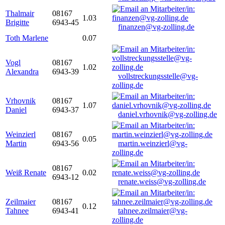
Thalmair
08167
1.03
Brigitte
6943-45
finanzen@vg-zolling.de
Toth Marlene
0.07
Vogl
08167
1.02
Alexandra
6943-39
vollstreckungsstelle@vg-
zolling.de
Vrhovnik
08167
1.07
Daniel
6943-37
daniel.vrhovnik@vg-zolling.de
Weinzierl
08167
0.05
Martin
6943-56
martin.weinzierl@vg-
zolling.de
08167
Weiß Renate
0.02
6943-12
renate.weiss@vg-zolling.de
Zeilmaier
08167
0.12
Tahnee
6943-41
tahnee.zeilmaier@vg-
zolling.de