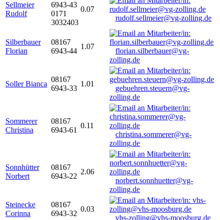
Sellmeier
6943-43
0.07
Rudolf
0171
rudolf.sellmeier@vg-zolling.de
3032403
Silberbauer
08167
1.07
Florian
6943-44
florian.silberbauer@vg-
zolling.de
08167
Soller Bianca
1.01
6943-33
gebuehren.steuern@vg-
zolling.de
Sommerer
08167
0.11
Christina
6943-61
christina.sommerer@vg-
zolling.de
Sonnhütter
08167
2.06
Norbert
6943-22
norbert.sonnhuetter@vg-
zolling.de
Steinecke
08167
0.03
Corinna
6943-32
vhs-zolling@vhs-moosburg.de