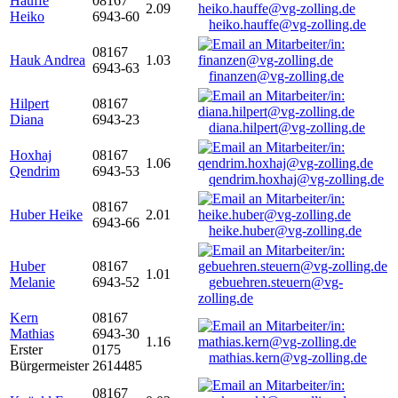
Hauffe
08167
2.09
Heiko
6943-60
heiko.hauffe@vg-zolling.de
08167
Hauk Andrea
1.03
6943-63
finanzen@vg-zolling.de
Hilpert
08167
Diana
6943-23
diana.hilpert@vg-zolling.de
Hoxhaj
08167
1.06
Qendrim
6943-53
qendrim.hoxhaj@vg-zolling.de
08167
Huber Heike
2.01
6943-66
heike.huber@vg-zolling.de
Huber
08167
1.01
Melanie
6943-52
gebuehren.steuern@vg-
zolling.de
Kern
08167
Mathias
6943-30
1.16
Erster
0175
mathias.kern@vg-zolling.de
Bürgermeister
2614485
08167