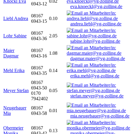
Knöckl Eva
0.02
6943-12
eva.knoeckl@vg-zolling.de
08167
Liebl Andrea
0.10
6943-15
andrea.liebl@vg-zolling.de
08167
Lohr Sabine
2.05
6943-36
sabine.lohr@vg-zolling.de
Maier
08167
1.08
Dagmar
6943-16
dagmar.maier@vg-zolling.de
08167
Mehl Erika
0.14
6943-35
erika.mehl@vg-zolling.de
08167
6943-50
Meyer Stefan
0.05
0170
stefan.meyer@vg-zolling.de
7942402
Neugebauer
08167
0.01
Mia
6943-58
mia.neugebauer@vg-zolling.de
Obermeier
08167
0.13
Monika
6943-42
monika.obermeier@vg-