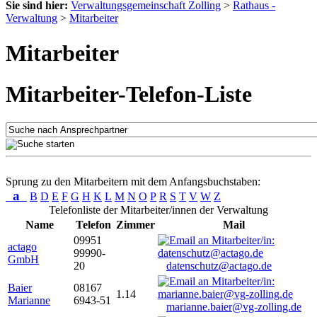
Sie sind hier:
Verwaltungsgemeinschaft Zolling
>
Rathaus -
Verwaltung
>
Mitarbeiter
Mitarbeiter
Mitarbeiter-Telefon-Liste
Sprung zu den Mitarbeitern mit dem Anfangsbuchstaben:
a
B
D
E
F
G
H
K
L
M
N
O
P
R
S
T
V
W
Z
Telefonliste der Mitarbeiter/innen der Verwaltung
Name
Telefon
Zimmer
Mail
09951
actago
99990-
GmbH
20
datenschutz@actago.de
Baier
08167
1.14
Marianne
6943-51
marianne.baier@vg-zolling.de