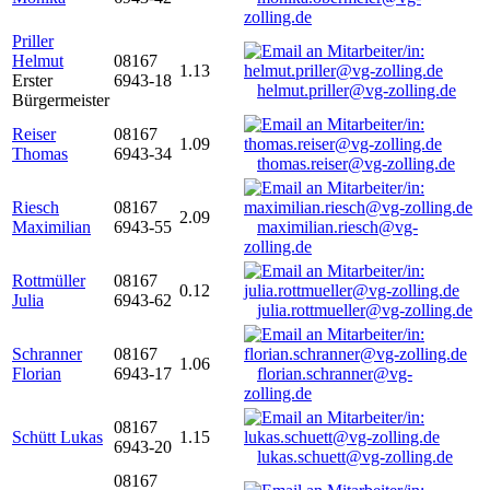
zolling.de
Priller
Helmut
08167
1.13
Erster
6943-18
helmut.priller@vg-zolling.de
Bürgermeister
Reiser
08167
1.09
Thomas
6943-34
thomas.reiser@vg-zolling.de
Riesch
08167
2.09
Maximilian
6943-55
maximilian.riesch@vg-
zolling.de
Rottmüller
08167
0.12
Julia
6943-62
julia.rottmueller@vg-zolling.de
Schranner
08167
1.06
Florian
6943-17
florian.schranner@vg-
zolling.de
08167
Schütt Lukas
1.15
6943-20
lukas.schuett@vg-zolling.de
08167