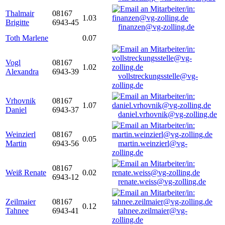
Thalmair
08167
1.03
Brigitte
6943-45
finanzen@vg-zolling.de
Toth Marlene
0.07
Vogl
08167
1.02
Alexandra
6943-39
vollstreckungsstelle@vg-
zolling.de
Vrhovnik
08167
1.07
Daniel
6943-37
daniel.vrhovnik@vg-zolling.de
Weinzierl
08167
0.05
Martin
6943-56
martin.weinzierl@vg-
zolling.de
08167
Weiß Renate
0.02
6943-12
renate.weiss@vg-zolling.de
Zeilmaier
08167
0.12
Tahnee
6943-41
tahnee.zeilmaier@vg-
zolling.de