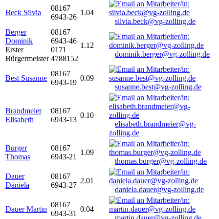
08167
Beck Silvia
1.04
6943-26
silvia.beck@vg-zolling.de
Berger
08167
Dominik
6943-46
1.12
Erster
0171
dominik.berger@vg-zolling.de
Bürgermeister
4788152
08167
Best Susanne
0.09
6943-19
susanne.best@vg-zolling.de
Brandmeier
08167
0.10
Elisabeth
6943-13
elisabeth.brandmeier@vg-
zolling.de
Burger
08167
1.09
Thomas
6943-21
thomas.burger@vg-zolling.de
Dauer
08167
2.01
Daniela
6943-27
daniela.dauer@vg-zolling.de
08167
Dauer Martin
0.04
6943-31
martin.dauer@vg-zolling.de