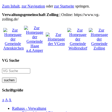
Zum Inhalt
,
zur Navigation
oder
zur Startseite
springen.
Verwaltungsgemeinschaft Zolling
| Online: https://www.vg-
zolling.de/
VG Suche
suchen
Schriftgröße
A
A
A
Rathaus - Verwaltung