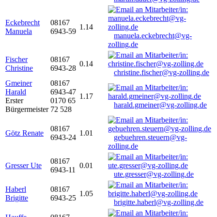
Eckebrecht
08167
1.14
Manuela
6943-59
manuela.eckebrecht@vg-
zolling.de
Fischer
08167
0.14
Christine
6943-28
christine.fischer@vg-zolling.de
Gmeiner
08167
Harald
6943-47
1.17
Erster
0170 65
harald.gmeiner@vg-zolling.de
Bürgermeister
72 528
08167
Götz Renate
1.01
6943-24
gebuehren.steuern@vg-
zolling.de
08167
Gresser Ute
0.01
6943-11
ute.gresser@vg-zolling.de
Haberl
08167
1.05
Brigitte
6943-25
brigitte.haberl@vg-zolling.de