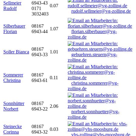
Sellmeier
6943-43
0.07
Rudolf
0171
rudolf.sellmeier@vg-zolling.de
3032403
Silberbauer
08167
1.07
Florian
6943-44
florian.silberbauer@vg-
zolling.de
08167
Soller Bianca
1.01
6943-33
gebuehren.steuern@vg-
zolling.de
Sommerer
08167
0.11
Christina
6943-61
christina.sommerer@vg-
zolling.de
Sonnhütter
08167
2.06
Norbert
6943-22
norbert.sonnhuetter@vg-
zolling.de
Steinecke
08167
0.03
Corinna
6943-32
vhs-zolling@vhs-moosburg.de