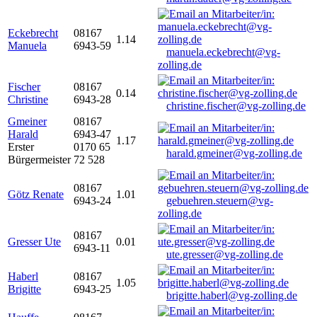
Eckebrecht
08167
1.14
Manuela
6943-59
manuela.eckebrecht@vg-
zolling.de
Fischer
08167
0.14
Christine
6943-28
christine.fischer@vg-zolling.de
Gmeiner
08167
Harald
6943-47
1.17
Erster
0170 65
harald.gmeiner@vg-zolling.de
Bürgermeister
72 528
08167
Götz Renate
1.01
6943-24
gebuehren.steuern@vg-
zolling.de
08167
Gresser Ute
0.01
6943-11
ute.gresser@vg-zolling.de
Haberl
08167
1.05
Brigitte
6943-25
brigitte.haberl@vg-zolling.de