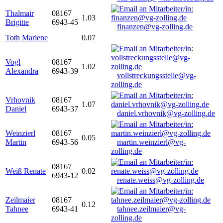
Thalmair
08167
1.03
Brigitte
6943-45
finanzen@vg-zolling.de
Toth Marlene
0.07
Vogl
08167
1.02
Alexandra
6943-39
vollstreckungsstelle@vg-
zolling.de
Vrhovnik
08167
1.07
Daniel
6943-37
daniel.vrhovnik@vg-zolling.de
Weinzierl
08167
0.05
Martin
6943-56
martin.weinzierl@vg-
zolling.de
08167
Weiß Renate
0.02
6943-12
renate.weiss@vg-zolling.de
Zeilmaier
08167
0.12
Tahnee
6943-41
tahnee.zeilmaier@vg-
zolling.de