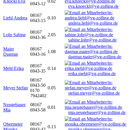
Knöckl Eva
0.02
6943-12
eva.knoeckl@vg-zolling.de
08167
Liebl Andrea
0.10
6943-15
andrea.liebl@vg-zolling.de
08167
Lohr Sabine
2.05
6943-36
sabine.lohr@vg-zolling.de
Maier
08167
1.08
Dagmar
6943-16
dagmar.maier@vg-zolling.de
08167
Mehl Erika
0.14
6943-35
erika.mehl@vg-zolling.de
08167
6943-50
Meyer Stefan
0.05
0170
stefan.meyer@vg-zolling.de
7942402
Neugebauer
08167
0.01
Mia
6943-58
mia.neugebauer@vg-zolling.de
Obermeier
08167
0.13
Monika
6943-42
monika.obermeier@vg-