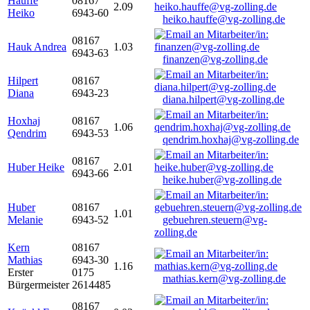
Hauffe
08167
2.09
Heiko
6943-60
heiko.hauffe@vg-zolling.de
08167
Hauk Andrea
1.03
6943-63
finanzen@vg-zolling.de
Hilpert
08167
Diana
6943-23
diana.hilpert@vg-zolling.de
Hoxhaj
08167
1.06
Qendrim
6943-53
qendrim.hoxhaj@vg-zolling.de
08167
Huber Heike
2.01
6943-66
heike.huber@vg-zolling.de
Huber
08167
1.01
Melanie
6943-52
gebuehren.steuern@vg-
zolling.de
Kern
08167
Mathias
6943-30
1.16
Erster
0175
mathias.kern@vg-zolling.de
Bürgermeister
2614485
08167