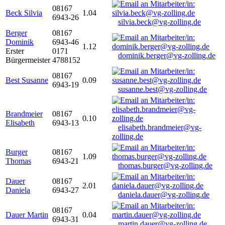
08167
Beck Silvia
1.04
6943-26
silvia.beck@vg-zolling.de
Berger
08167
Dominik
6943-46
1.12
Erster
0171
dominik.berger@vg-zolling.de
Bürgermeister
4788152
08167
Best Susanne
0.09
6943-19
susanne.best@vg-zolling.de
Brandmeier
08167
0.10
Elisabeth
6943-13
elisabeth.brandmeier@vg-
zolling.de
Burger
08167
1.09
Thomas
6943-21
thomas.burger@vg-zolling.de
Dauer
08167
2.01
Daniela
6943-27
daniela.dauer@vg-zolling.de
08167
Dauer Martin
0.04
6943-31
martin.dauer@vg-zolling.de