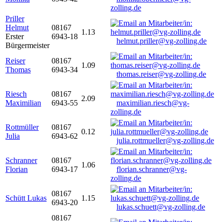
zolling.de
Priller
Helmut
08167
1.13
Erster
6943-18
helmut.priller@vg-zolling.de
Bürgermeister
Reiser
08167
1.09
Thomas
6943-34
thomas.reiser@vg-zolling.de
Riesch
08167
2.09
Maximilian
6943-55
maximilian.riesch@vg-
zolling.de
Rottmüller
08167
0.12
Julia
6943-62
julia.rottmueller@vg-zolling.de
Schranner
08167
1.06
Florian
6943-17
florian.schranner@vg-
zolling.de
08167
Schütt Lukas
1.15
6943-20
lukas.schuett@vg-zolling.de
08167