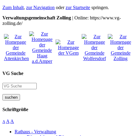
Zum Inhalt
,
zur Navigation
oder
zur Startseite
springen.
Verwaltungsgemeinschaft Zolling
| Online: https://www.vg-
zolling.de/
VG Suche
suchen
Schriftgröße
A
A
A
Rathaus - Verwaltung