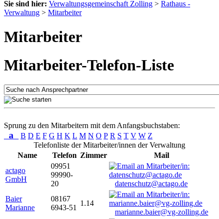
Sie sind hier:
Verwaltungsgemeinschaft Zolling
>
Rathaus -
Verwaltung
>
Mitarbeiter
Mitarbeiter
Mitarbeiter-Telefon-Liste
Sprung zu den Mitarbeitern mit dem Anfangsbuchstaben:
a
B
D
E
F
G
H
K
L
M
N
O
P
R
S
T
V
W
Z
Telefonliste der Mitarbeiter/innen der Verwaltung
Name
Telefon
Zimmer
Mail
09951
actago
99990-
GmbH
20
datenschutz@actago.de
Baier
08167
1.14
Marianne
6943-51
marianne.baier@vg-zolling.de