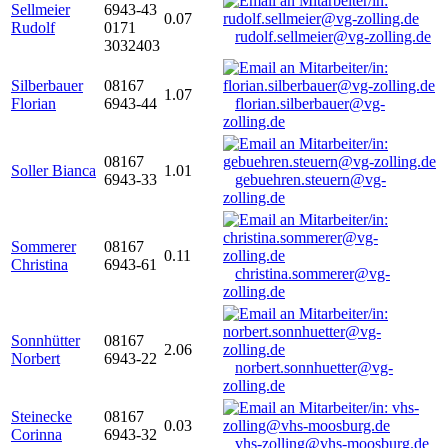
Sellmeier
6943-43
0.07
Rudolf
0171
rudolf.sellmeier@vg-zolling.de
3032403
Silberbauer
08167
1.07
Florian
6943-44
florian.silberbauer@vg-
zolling.de
08167
Soller Bianca
1.01
6943-33
gebuehren.steuern@vg-
zolling.de
Sommerer
08167
0.11
Christina
6943-61
christina.sommerer@vg-
zolling.de
Sonnhütter
08167
2.06
Norbert
6943-22
norbert.sonnhuetter@vg-
zolling.de
Steinecke
08167
0.03
Corinna
6943-32
vhs-zolling@vhs-moosburg.de