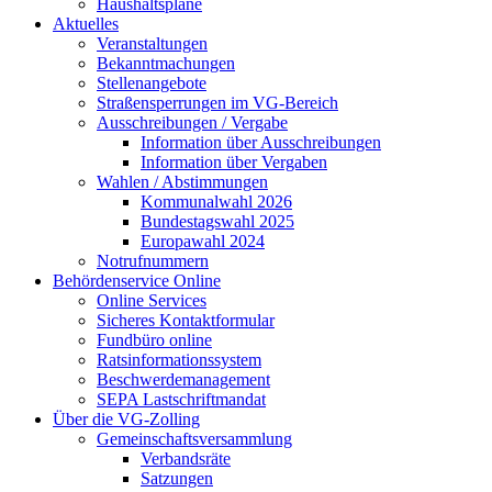
Haushaltspläne
Aktuelles
Veranstaltungen
Bekanntmachungen
Stellenangebote
Straßensperrungen im VG-Bereich
Ausschreibungen / Vergabe
Information über Ausschreibungen
Information über Vergaben
Wahlen / Abstimmungen
Kommunalwahl 2026
Bundestagswahl 2025
Europawahl 2024
Notrufnummern
Behördenservice Online
Online Services
Sicheres Kontaktformular
Fundbüro online
Ratsinformationssystem
Beschwerdemanagement
SEPA Lastschriftmandat
Über die VG-Zolling
Gemeinschaftsversammlung
Verbandsräte
Satzungen