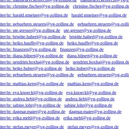
christine.fischer@vg-zolling.d
harald.gmeiner@vg-zolling.de
gebuehren.steuern@vg-zolli
ute.gresser@vg-zolling.de
brigitte.haberl@vg-zolling.de
heiko.hauffe@vg-zolling.de
finanzen@vg-zolling.de
diana.hilpert@vg-zolling.de
qendrim.hoxhaj@vg-zolling.d
heike.huber@vg-zolling.de
gebuehren.steuern@vg-zolli
mathias.kern@vg-zolling.de
eva.knoeckl@vg-zolling.de
andrea.liebl@vg-zolling.de
sabine.lohr@vg-zolling.de
dagmar.maier@vg-zolling.de
erika.mehl@vg-zolling.de
stefan.meyer@vg-zolling.de