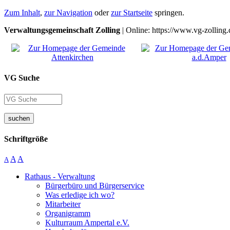
Zum Inhalt
,
zur Navigation
oder
zur Startseite
springen.
Verwaltungsgemeinschaft Zolling
| Online: https://www.vg-zolling.
VG Suche
suchen
Schriftgröße
A
A
A
Rathaus - Verwaltung
Bürgerbüro und Bürgerservice
Was erledige ich wo?
Mitarbeiter
Organigramm
Kulturraum Ampertal e.V.