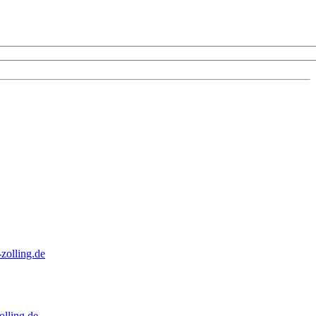
zolling.de
lling.de