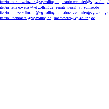
martin.weinzierl@vg-zolling.
renate.weiss@vg-zolling.de
tahnee.zeilmaier@vg-zolling.
kaemmerei@vg-zolling.de