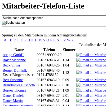
Mitarbeiter-Telefon-Liste
Sprung zu den Mitarbeitern mit dem Anfangsbuchstaben:
a
B
D
E
F
G
H
K
L
M
N
O
P
R
S
T
V
W
Z
Telefonliste der M
Name
Telefon
Zimmer
actago GmbH
09951 99990-20
Baier Marianne
08167 6943-51
1.14
Beck Silvia
08167 6943-26
1.04
Berger Dominik
08167 6943-46
1.12
Erster Bürgermeister
0171 4788152
Best Susanne
08167 6943-19
0.09
Brandmeier Elisabeth
08167 6943-13
0.10
Burger Thomas
08167 6943-21
1.09
Dauer Daniela
08167 6943-27
2.01
Dauer Martin
08167 6943-31
0.04
Eckebrecht Manuela
08167 6943-59
1.14