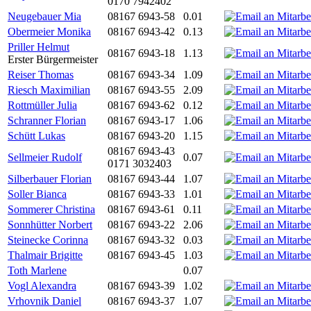
0170 7942402
Neugebauer Mia
08167 6943-58
0.01
Obermeier Monika
08167 6943-42
0.13
Priller Helmut
08167 6943-18
1.13
Erster Bürgermeister
Reiser Thomas
08167 6943-34
1.09
Riesch Maximilian
08167 6943-55
2.09
Rottmüller Julia
08167 6943-62
0.12
Schranner Florian
08167 6943-17
1.06
Schütt Lukas
08167 6943-20
1.15
08167 6943-43
Sellmeier Rudolf
0.07
0171 3032403
Silberbauer Florian
08167 6943-44
1.07
Soller Bianca
08167 6943-33
1.01
Sommerer Christina
08167 6943-61
0.11
Sonnhütter Norbert
08167 6943-22
2.06
Steinecke Corinna
08167 6943-32
0.03
Thalmair Brigitte
08167 6943-45
1.03
Toth Marlene
0.07
Vogl Alexandra
08167 6943-39
1.02
Vrhovnik Daniel
08167 6943-37
1.07