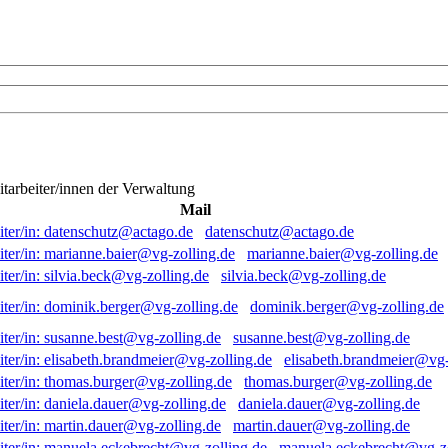
itarbeiter/innen der Verwaltung
Mail
datenschutz@actago.de
marianne.baier@vg-zolling.de
silvia.beck@vg-zolling.de
dominik.berger@vg-zolling.de
susanne.best@vg-zolling.de
elisabeth.brandmeier@vg-
thomas.burger@vg-zolling.de
daniela.dauer@vg-zolling.de
martin.dauer@vg-zolling.de
manuela.eckebrecht@vg-zo