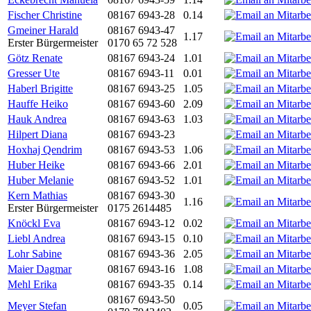
Fischer Christine
08167 6943-28
0.14
Gmeiner Harald
08167 6943-47
1.17
Erster Bürgermeister
0170 65 72 528
Götz Renate
08167 6943-24
1.01
Gresser Ute
08167 6943-11
0.01
Haberl Brigitte
08167 6943-25
1.05
Hauffe Heiko
08167 6943-60
2.09
Hauk Andrea
08167 6943-63
1.03
Hilpert Diana
08167 6943-23
Hoxhaj Qendrim
08167 6943-53
1.06
Huber Heike
08167 6943-66
2.01
Huber Melanie
08167 6943-52
1.01
Kern Mathias
08167 6943-30
1.16
Erster Bürgermeister
0175 2614485
Knöckl Eva
08167 6943-12
0.02
Liebl Andrea
08167 6943-15
0.10
Lohr Sabine
08167 6943-36
2.05
Maier Dagmar
08167 6943-16
1.08
Mehl Erika
08167 6943-35
0.14
08167 6943-50
Meyer Stefan
0.05