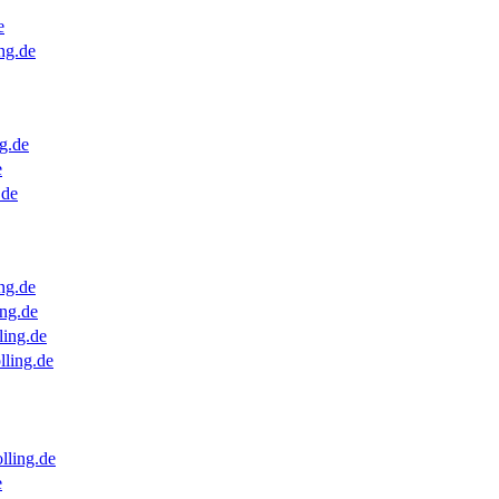
e
ng.de
g.de
e
.de
ng.de
ng.de
ling.de
lling.de
lling.de
e