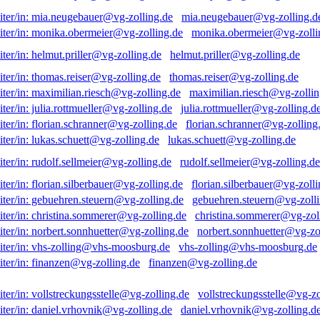
mia.neugebauer@vg-zolling.d
monika.obermeier@vg-zolli
helmut.priller@vg-zolling.de
thomas.reiser@vg-zolling.de
maximilian.riesch@vg-zollin
julia.rottmueller@vg-zolling.d
florian.schranner@vg-zolling
lukas.schuett@vg-zolling.de
rudolf.sellmeier@vg-zolling.de
florian.silberbauer@vg-zolli
gebuehren.steuern@vg-zolli
christina.sommerer@vg-zol
norbert.sonnhuetter@vg-zo
vhs-zolling@vhs-moosburg.de
finanzen@vg-zolling.de
vollstreckungsstelle@vg-zo
daniel.vrhovnik@vg-zolling.d