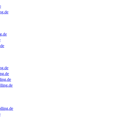
e
ng.de
g.de
e
.de
ng.de
ng.de
ling.de
lling.de
lling.de
e