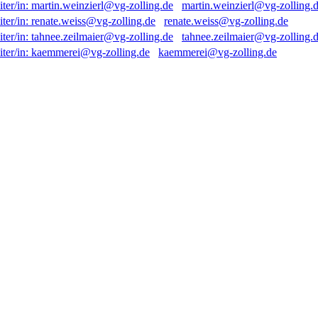
martin.weinzierl@vg-zolling.
renate.weiss@vg-zolling.de
tahnee.zeilmaier@vg-zolling.
kaemmerei@vg-zolling.de