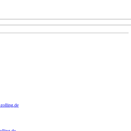
zolling.de
lling.de