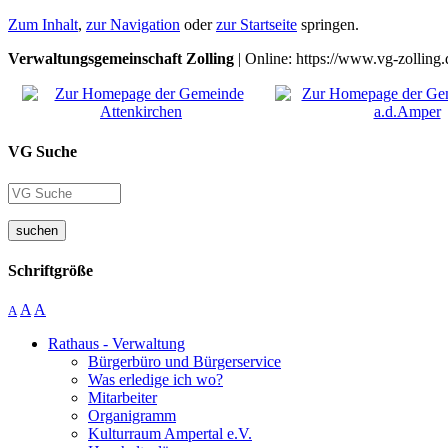
Zum Inhalt
,
zur Navigation
oder
zur Startseite
springen.
Verwaltungsgemeinschaft Zolling
| Online: https://www.vg-zolling.
VG Suche
suchen
Schriftgröße
A
A
A
Rathaus - Verwaltung
Bürgerbüro und Bürgerservice
Was erledige ich wo?
Mitarbeiter
Organigramm
Kulturraum Ampertal e.V.