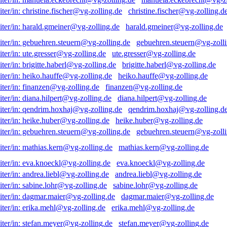
christine.fischer@vg-zolling.d
harald.gmeiner@vg-zolling.de
gebuehren.steuern@vg-zolli
ute.gresser@vg-zolling.de
brigitte.haberl@vg-zolling.de
heiko.hauffe@vg-zolling.de
finanzen@vg-zolling.de
diana.hilpert@vg-zolling.de
qendrim.hoxhaj@vg-zolling.d
heike.huber@vg-zolling.de
gebuehren.steuern@vg-zolli
mathias.kern@vg-zolling.de
eva.knoeckl@vg-zolling.de
andrea.liebl@vg-zolling.de
sabine.lohr@vg-zolling.de
dagmar.maier@vg-zolling.de
erika.mehl@vg-zolling.de
stefan.meyer@vg-zolling.de