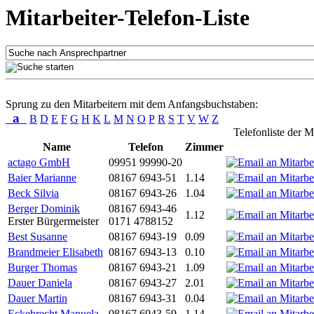
Mitarbeiter-Telefon-Liste
Sprung zu den Mitarbeitern mit dem Anfangsbuchstaben:
a
B
D
E
F
G
H
K
L
M
N
O
P
R
S
T
V
W
Z
Telefonliste der M
Name
Telefon
Zimmer
actago GmbH
09951 99990-20
Baier Marianne
08167 6943-51
1.14
Beck Silvia
08167 6943-26
1.04
Berger Dominik
08167 6943-46
1.12
Erster Bürgermeister
0171 4788152
Best Susanne
08167 6943-19
0.09
Brandmeier Elisabeth
08167 6943-13
0.10
Burger Thomas
08167 6943-21
1.09
Dauer Daniela
08167 6943-27
2.01
Dauer Martin
08167 6943-31
0.04
Eckebrecht Manuela
08167 6943-59
1.14