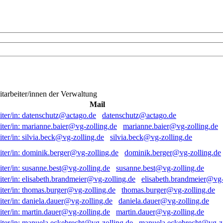
itarbeiter/innen der Verwaltung
Mail
datenschutz@actago.de
marianne.baier@vg-zolling.de
silvia.beck@vg-zolling.de
dominik.berger@vg-zolling.de
susanne.best@vg-zolling.de
elisabeth.brandmeier@vg-
thomas.burger@vg-zolling.de
daniela.dauer@vg-zolling.de
martin.dauer@vg-zolling.de
manuela.eckebrecht@vg-zo