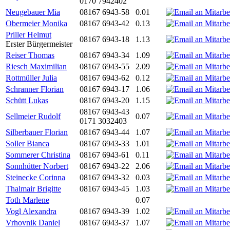
0170 7942402
Neugebauer Mia
08167 6943-58
0.01
Obermeier Monika
08167 6943-42
0.13
Priller Helmut
08167 6943-18
1.13
Erster Bürgermeister
Reiser Thomas
08167 6943-34
1.09
Riesch Maximilian
08167 6943-55
2.09
Rottmüller Julia
08167 6943-62
0.12
Schranner Florian
08167 6943-17
1.06
Schütt Lukas
08167 6943-20
1.15
08167 6943-43
Sellmeier Rudolf
0.07
0171 3032403
Silberbauer Florian
08167 6943-44
1.07
Soller Bianca
08167 6943-33
1.01
Sommerer Christina
08167 6943-61
0.11
Sonnhütter Norbert
08167 6943-22
2.06
Steinecke Corinna
08167 6943-32
0.03
Thalmair Brigitte
08167 6943-45
1.03
Toth Marlene
0.07
Vogl Alexandra
08167 6943-39
1.02
Vrhovnik Daniel
08167 6943-37
1.07