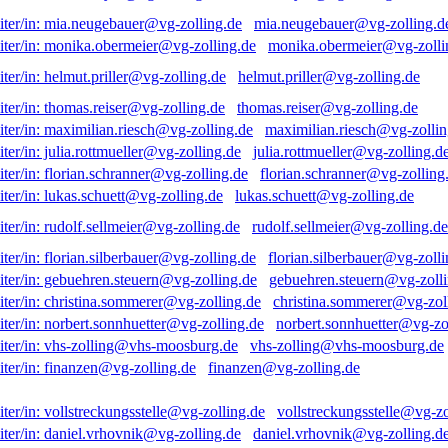
mia.neugebauer@vg-zolling.d
monika.obermeier@vg-zolli
helmut.priller@vg-zolling.de
thomas.reiser@vg-zolling.de
maximilian.riesch@vg-zollin
julia.rottmueller@vg-zolling.d
florian.schranner@vg-zolling
lukas.schuett@vg-zolling.de
rudolf.sellmeier@vg-zolling.de
florian.silberbauer@vg-zolli
gebuehren.steuern@vg-zolli
christina.sommerer@vg-zol
norbert.sonnhuetter@vg-zo
vhs-zolling@vhs-moosburg.de
finanzen@vg-zolling.de
vollstreckungsstelle@vg-zo
daniel.vrhovnik@vg-zolling.d