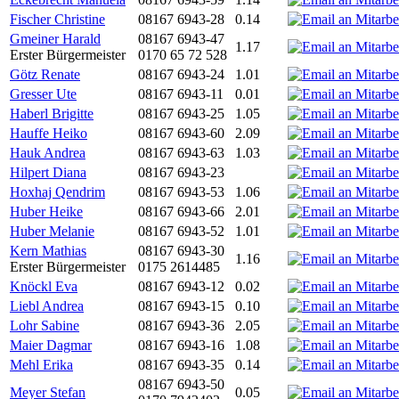
Fischer Christine
08167 6943-28
0.14
Gmeiner Harald
08167 6943-47
1.17
Erster Bürgermeister
0170 65 72 528
Götz Renate
08167 6943-24
1.01
Gresser Ute
08167 6943-11
0.01
Haberl Brigitte
08167 6943-25
1.05
Hauffe Heiko
08167 6943-60
2.09
Hauk Andrea
08167 6943-63
1.03
Hilpert Diana
08167 6943-23
Hoxhaj Qendrim
08167 6943-53
1.06
Huber Heike
08167 6943-66
2.01
Huber Melanie
08167 6943-52
1.01
Kern Mathias
08167 6943-30
1.16
Erster Bürgermeister
0175 2614485
Knöckl Eva
08167 6943-12
0.02
Liebl Andrea
08167 6943-15
0.10
Lohr Sabine
08167 6943-36
2.05
Maier Dagmar
08167 6943-16
1.08
Mehl Erika
08167 6943-35
0.14
08167 6943-50
Meyer Stefan
0.05