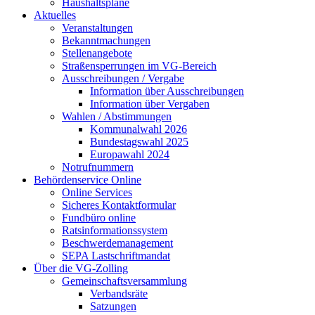
Haushaltspläne
Aktuelles
Veranstaltungen
Bekanntmachungen
Stellenangebote
Straßensperrungen im VG-Bereich
Ausschreibungen / Vergabe
Information über Ausschreibungen
Information über Vergaben
Wahlen / Abstimmungen
Kommunalwahl 2026
Bundestagswahl 2025
Europawahl 2024
Notrufnummern
Behördenservice Online
Online Services
Sicheres Kontaktformular
Fundbüro online
Ratsinformationssystem
Beschwerdemanagement
SEPA Lastschriftmandat
Über die VG-Zolling
Gemeinschaftsversammlung
Verbandsräte
Satzungen