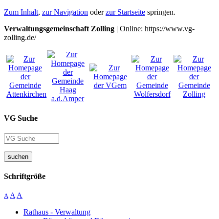
Zum Inhalt
,
zur Navigation
oder
zur Startseite
springen.
Verwaltungsgemeinschaft Zolling
| Online: https://www.vg-
zolling.de/
VG Suche
suchen
Schriftgröße
A
A
A
Rathaus - Verwaltung