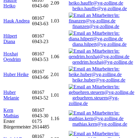
Hauffe
08167
2.09
Heiko
6943-60
heiko.hauffe@vg-zolling.de
08167
Hauk Andrea
1.03
6943-63
finanzen@vg-zolling.de
Hilpert
08167
Diana
6943-23
diana.hilpert@vg-zolling.de
Hoxhaj
08167
1.06
Qendrim
6943-53
qendrim.hoxhaj@vg-zolling.de
08167
Huber Heike
2.01
6943-66
heike.huber@vg-zolling.de
Huber
08167
1.01
Melanie
6943-52
gebuehren.steuern@vg-
zolling.de
Kern
08167
Mathias
6943-30
1.16
Erster
0175
mathias.kern@vg-zolling.de
Bürgermeister
2614485
08167