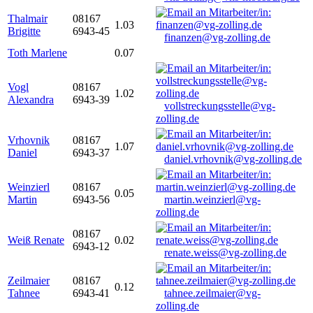
Thalmair
08167
1.03
Brigitte
6943-45
finanzen@vg-zolling.de
Toth Marlene
0.07
Vogl
08167
1.02
Alexandra
6943-39
vollstreckungsstelle@vg-
zolling.de
Vrhovnik
08167
1.07
Daniel
6943-37
daniel.vrhovnik@vg-zolling.de
Weinzierl
08167
0.05
Martin
6943-56
martin.weinzierl@vg-
zolling.de
08167
Weiß Renate
0.02
6943-12
renate.weiss@vg-zolling.de
Zeilmaier
08167
0.12
Tahnee
6943-41
tahnee.zeilmaier@vg-
zolling.de