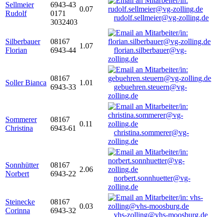
Sellmeier
6943-43
0.07
Rudolf
0171
rudolf.sellmeier@vg-zolling.de
3032403
Silberbauer
08167
1.07
Florian
6943-44
florian.silberbauer@vg-
zolling.de
08167
Soller Bianca
1.01
6943-33
gebuehren.steuern@vg-
zolling.de
Sommerer
08167
0.11
Christina
6943-61
christina.sommerer@vg-
zolling.de
Sonnhütter
08167
2.06
Norbert
6943-22
norbert.sonnhuetter@vg-
zolling.de
Steinecke
08167
0.03
Corinna
6943-32
vhs-zolling@vhs-moosburg.de