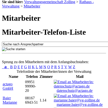
Sie sind hier:
Verwaltungsgemeinschaft Zolling
>
Rathaus -
Verwaltung
>
Mitarbeiter
Mitarbeiter
Mitarbeiter-Telefon-Liste
Sprung zu den Mitarbeitern mit dem Anfangsbuchstaben:
a
B
D
E
F
G
H
K
L
M
N
O
P
R
S
T
V
W
Z
Telefonliste der Mitarbeiter/innen der Verwaltung
Name
Telefon
Zimmer
Mail
09951
actago
99990-
GmbH
20
datenschutz@actago.de
Baier
08167
1.14
Marianne
6943-51
marianne.baier@vg-zolling.de