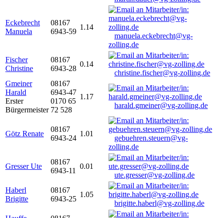
Eckebrecht
08167
1.14
Manuela
6943-59
manuela.eckebrecht@vg-
zolling.de
Fischer
08167
0.14
Christine
6943-28
christine.fischer@vg-zolling.de
Gmeiner
08167
Harald
6943-47
1.17
Erster
0170 65
harald.gmeiner@vg-zolling.de
Bürgermeister
72 528
08167
Götz Renate
1.01
6943-24
gebuehren.steuern@vg-
zolling.de
08167
Gresser Ute
0.01
6943-11
ute.gresser@vg-zolling.de
Haberl
08167
1.05
Brigitte
6943-25
brigitte.haberl@vg-zolling.de