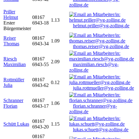
zolling.de
Priller
Helmut
08167
1.13
Erster
6943-18
helmut.priller@vg-zolling.de
Bürgermeister
Reiser
08167
1.09
Thomas
6943-34
thomas.reiser@vg-zolling.de
Riesch
08167
2.09
Maximilian
6943-55
maximilian.riesch@vg-
zolling.de
Rottmüller
08167
0.12
Julia
6943-62
julia.rottmueller@vg-zolling.de
Schranner
08167
1.06
Florian
6943-17
florian.schranner@vg-
zolling.de
08167
Schütt Lukas
1.15
6943-20
lukas.schuett@vg-zolling.de
08167