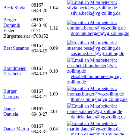
08167
Beck Silvia
1.04
6943-26
silvia.beck@vg-zolling.de
Berger
08167
Dominik
6943-46
1.12
Erster
0171
dominik.berger@vg-zolling.de
Bürgermeister
4788152
08167
Best Susanne
0.09
6943-19
susanne.best@vg-zolling.de
Brandmeier
08167
0.10
Elisabeth
6943-13
elisabeth.brandmeier@vg-
zolling.de
Burger
08167
1.09
Thomas
6943-21
thomas.burger@vg-zolling.de
Dauer
08167
2.01
Daniela
6943-27
daniela.dauer@vg-zolling.de
08167
Dauer Martin
0.04
6943-31
martin.dauer@vg-zolling.de