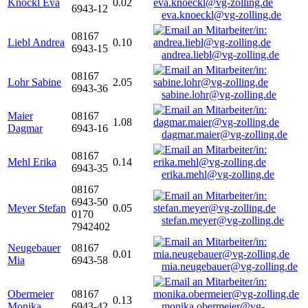
Knöckl Eva
0.02
6943-12
eva.knoeckl@vg-zolling.de
08167
Liebl Andrea
0.10
6943-15
andrea.liebl@vg-zolling.de
08167
Lohr Sabine
2.05
6943-36
sabine.lohr@vg-zolling.de
Maier
08167
1.08
Dagmar
6943-16
dagmar.maier@vg-zolling.de
08167
Mehl Erika
0.14
6943-35
erika.mehl@vg-zolling.de
08167
6943-50
Meyer Stefan
0.05
0170
stefan.meyer@vg-zolling.de
7942402
Neugebauer
08167
0.01
Mia
6943-58
mia.neugebauer@vg-zolling.de
Obermeier
08167
0.13
Monika
6943-42
monika.obermeier@vg-