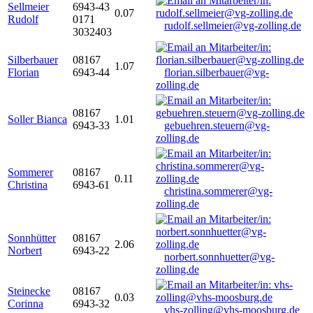
Sellmeier
6943-43
0.07
Rudolf
0171
rudolf.sellmeier@vg-zolling.de
3032403
Silberbauer
08167
1.07
Florian
6943-44
florian.silberbauer@vg-
zolling.de
08167
Soller Bianca
1.01
6943-33
gebuehren.steuern@vg-
zolling.de
Sommerer
08167
0.11
Christina
6943-61
christina.sommerer@vg-
zolling.de
Sonnhütter
08167
2.06
Norbert
6943-22
norbert.sonnhuetter@vg-
zolling.de
Steinecke
08167
0.03
Corinna
6943-32
vhs-zolling@vhs-moosburg.de