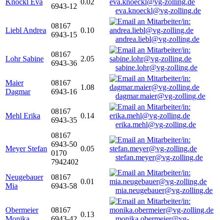
Knöckl Eva
0.02
6943-12
eva.knoeckl@vg-zolling.de
08167
Liebl Andrea
0.10
6943-15
andrea.liebl@vg-zolling.de
08167
Lohr Sabine
2.05
6943-36
sabine.lohr@vg-zolling.de
Maier
08167
1.08
Dagmar
6943-16
dagmar.maier@vg-zolling.de
08167
Mehl Erika
0.14
6943-35
erika.mehl@vg-zolling.de
08167
6943-50
Meyer Stefan
0.05
0170
stefan.meyer@vg-zolling.de
7942402
Neugebauer
08167
0.01
Mia
6943-58
mia.neugebauer@vg-zolling.de
Obermeier
08167
0.13
Monika
6943-42
monika.obermeier@vg-