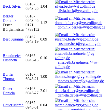
08167
Beck Silvia
1.04
6943-26
silvia.beck@vg-zolling.de
Berger
08167
Dominik
6943-46
1.12
Erster
0171
dominik.berger@vg-zolling.de
Bürgermeister
4788152
08167
Best Susanne
0.09
6943-19
susanne.best@vg-zolling.de
Brandmeier
08167
0.10
Elisabeth
6943-13
elisabeth.brandmeier@vg-
zolling.de
Burger
08167
1.09
Thomas
6943-21
thomas.burger@vg-zolling.de
Dauer
08167
2.01
Daniela
6943-27
daniela.dauer@vg-zolling.de
08167
Dauer Martin
0.04
6943-31
martin.dauer@vg-zolling.de