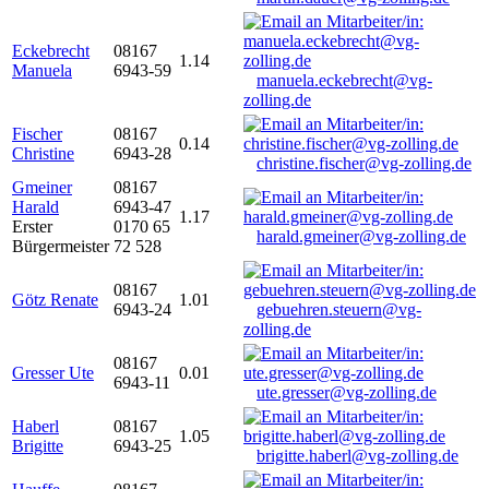
Eckebrecht
08167
1.14
Manuela
6943-59
manuela.eckebrecht@vg-
zolling.de
Fischer
08167
0.14
Christine
6943-28
christine.fischer@vg-zolling.de
Gmeiner
08167
Harald
6943-47
1.17
Erster
0170 65
harald.gmeiner@vg-zolling.de
Bürgermeister
72 528
08167
Götz Renate
1.01
6943-24
gebuehren.steuern@vg-
zolling.de
08167
Gresser Ute
0.01
6943-11
ute.gresser@vg-zolling.de
Haberl
08167
1.05
Brigitte
6943-25
brigitte.haberl@vg-zolling.de