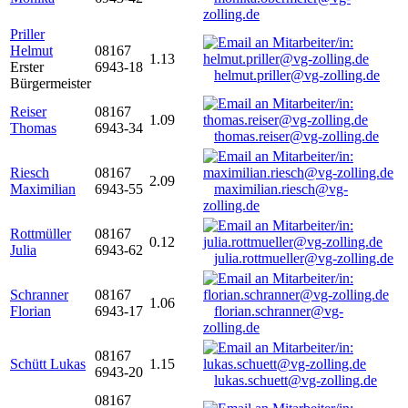
zolling.de
Priller
Helmut
08167
1.13
Erster
6943-18
helmut.priller@vg-zolling.de
Bürgermeister
Reiser
08167
1.09
Thomas
6943-34
thomas.reiser@vg-zolling.de
Riesch
08167
2.09
Maximilian
6943-55
maximilian.riesch@vg-
zolling.de
Rottmüller
08167
0.12
Julia
6943-62
julia.rottmueller@vg-zolling.de
Schranner
08167
1.06
Florian
6943-17
florian.schranner@vg-
zolling.de
08167
Schütt Lukas
1.15
6943-20
lukas.schuett@vg-zolling.de
08167