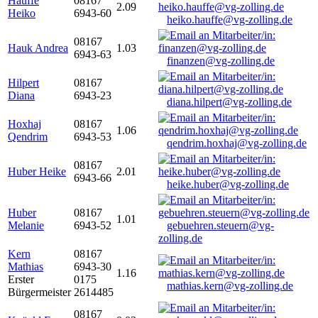
Hauffe
08167
2.09
Heiko
6943-60
heiko.hauffe@vg-zolling.de
08167
Hauk Andrea
1.03
6943-63
finanzen@vg-zolling.de
Hilpert
08167
Diana
6943-23
diana.hilpert@vg-zolling.de
Hoxhaj
08167
1.06
Qendrim
6943-53
qendrim.hoxhaj@vg-zolling.de
08167
Huber Heike
2.01
6943-66
heike.huber@vg-zolling.de
Huber
08167
1.01
Melanie
6943-52
gebuehren.steuern@vg-
zolling.de
Kern
08167
Mathias
6943-30
1.16
Erster
0175
mathias.kern@vg-zolling.de
Bürgermeister
2614485
08167