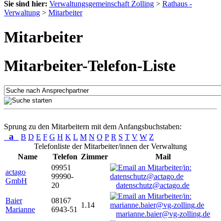
Sie sind hier:
Verwaltungsgemeinschaft Zolling
>
Rathaus -
Verwaltung
>
Mitarbeiter
Mitarbeiter
Mitarbeiter-Telefon-Liste
Sprung zu den Mitarbeitern mit dem Anfangsbuchstaben:
a
B
D
E
F
G
H
K
L
M
N
O
P
R
S
T
V
W
Z
Telefonliste der Mitarbeiter/innen der Verwaltung
Name
Telefon
Zimmer
Mail
09951
actago
99990-
GmbH
20
datenschutz@actago.de
Baier
08167
1.14
Marianne
6943-51
marianne.baier@vg-zolling.de