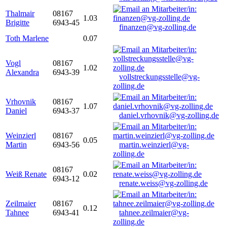
Thalmair
08167
1.03
Brigitte
6943-45
finanzen@vg-zolling.de
Toth Marlene
0.07
Vogl
08167
1.02
Alexandra
6943-39
vollstreckungsstelle@vg-
zolling.de
Vrhovnik
08167
1.07
Daniel
6943-37
daniel.vrhovnik@vg-zolling.de
Weinzierl
08167
0.05
Martin
6943-56
martin.weinzierl@vg-
zolling.de
08167
Weiß Renate
0.02
6943-12
renate.weiss@vg-zolling.de
Zeilmaier
08167
0.12
Tahnee
6943-41
tahnee.zeilmaier@vg-
zolling.de