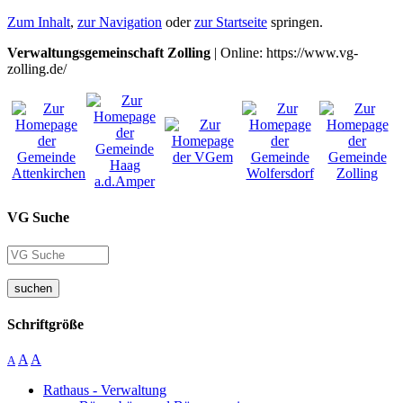
Zum Inhalt
,
zur Navigation
oder
zur Startseite
springen.
Verwaltungsgemeinschaft Zolling
| Online: https://www.vg-
zolling.de/
VG Suche
suchen
Schriftgröße
A
A
A
Rathaus - Verwaltung