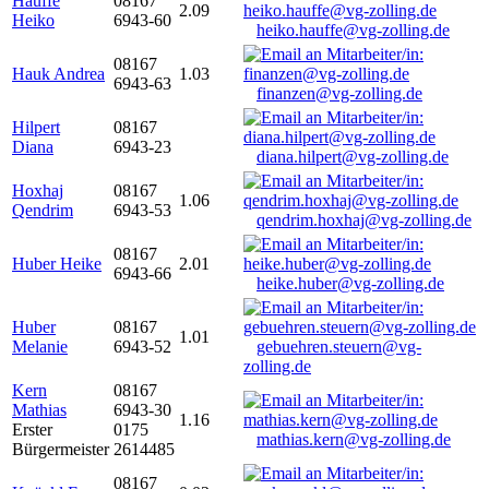
Hauffe
08167
2.09
Heiko
6943-60
heiko.hauffe@vg-zolling.de
08167
Hauk Andrea
1.03
6943-63
finanzen@vg-zolling.de
Hilpert
08167
Diana
6943-23
diana.hilpert@vg-zolling.de
Hoxhaj
08167
1.06
Qendrim
6943-53
qendrim.hoxhaj@vg-zolling.de
08167
Huber Heike
2.01
6943-66
heike.huber@vg-zolling.de
Huber
08167
1.01
Melanie
6943-52
gebuehren.steuern@vg-
zolling.de
Kern
08167
Mathias
6943-30
1.16
Erster
0175
mathias.kern@vg-zolling.de
Bürgermeister
2614485
08167