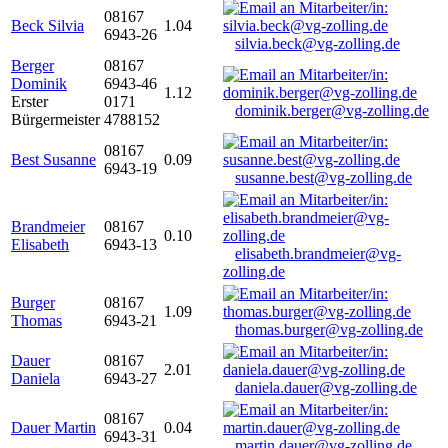
08167
Beck Silvia
1.04
6943-26
silvia.beck@vg-zolling.de
Berger
08167
Dominik
6943-46
1.12
Erster
0171
dominik.berger@vg-zolling.de
Bürgermeister
4788152
08167
Best Susanne
0.09
6943-19
susanne.best@vg-zolling.de
Brandmeier
08167
0.10
Elisabeth
6943-13
elisabeth.brandmeier@vg-
zolling.de
Burger
08167
1.09
Thomas
6943-21
thomas.burger@vg-zolling.de
Dauer
08167
2.01
Daniela
6943-27
daniela.dauer@vg-zolling.de
08167
Dauer Martin
0.04
6943-31
martin.dauer@vg-zolling.de