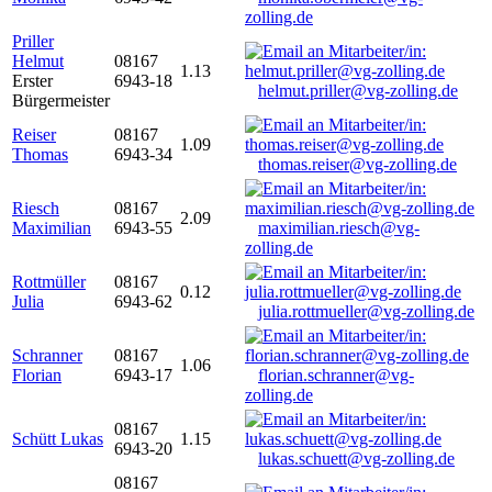
zolling.de
Priller
Helmut
08167
1.13
Erster
6943-18
helmut.priller@vg-zolling.de
Bürgermeister
Reiser
08167
1.09
Thomas
6943-34
thomas.reiser@vg-zolling.de
Riesch
08167
2.09
Maximilian
6943-55
maximilian.riesch@vg-
zolling.de
Rottmüller
08167
0.12
Julia
6943-62
julia.rottmueller@vg-zolling.de
Schranner
08167
1.06
Florian
6943-17
florian.schranner@vg-
zolling.de
08167
Schütt Lukas
1.15
6943-20
lukas.schuett@vg-zolling.de
08167