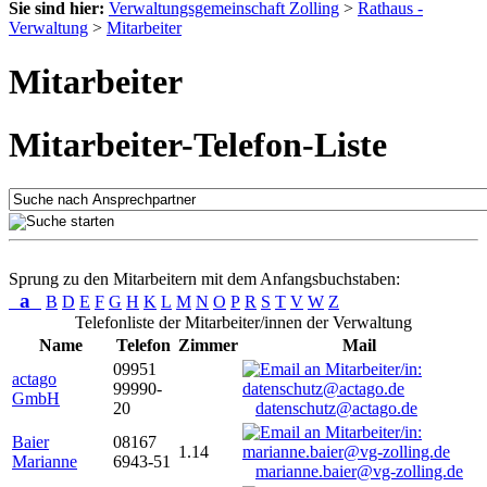
Sie sind hier:
Verwaltungsgemeinschaft Zolling
>
Rathaus -
Verwaltung
>
Mitarbeiter
Mitarbeiter
Mitarbeiter-Telefon-Liste
Sprung zu den Mitarbeitern mit dem Anfangsbuchstaben:
a
B
D
E
F
G
H
K
L
M
N
O
P
R
S
T
V
W
Z
Telefonliste der Mitarbeiter/innen der Verwaltung
Name
Telefon
Zimmer
Mail
09951
actago
99990-
GmbH
20
datenschutz@actago.de
Baier
08167
1.14
Marianne
6943-51
marianne.baier@vg-zolling.de