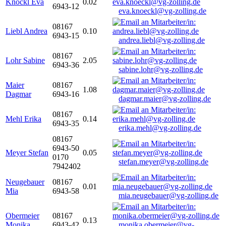
Knöckl Eva
0.02
6943-12
eva.knoeckl@vg-zolling.de
08167
Liebl Andrea
0.10
6943-15
andrea.liebl@vg-zolling.de
08167
Lohr Sabine
2.05
6943-36
sabine.lohr@vg-zolling.de
Maier
08167
1.08
Dagmar
6943-16
dagmar.maier@vg-zolling.de
08167
Mehl Erika
0.14
6943-35
erika.mehl@vg-zolling.de
08167
6943-50
Meyer Stefan
0.05
0170
stefan.meyer@vg-zolling.de
7942402
Neugebauer
08167
0.01
Mia
6943-58
mia.neugebauer@vg-zolling.de
Obermeier
08167
0.13
Monika
6943-42
monika.obermeier@vg-