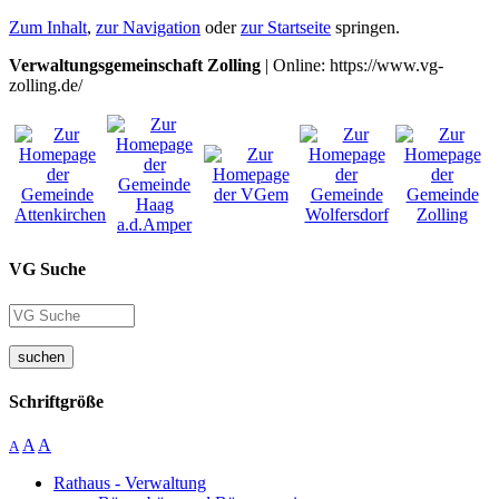
Zum Inhalt
,
zur Navigation
oder
zur Startseite
springen.
Verwaltungsgemeinschaft Zolling
| Online: https://www.vg-
zolling.de/
VG Suche
suchen
Schriftgröße
A
A
A
Rathaus - Verwaltung