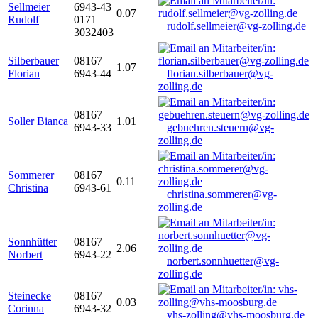
Sellmeier
6943-43
0.07
Rudolf
0171
rudolf.sellmeier@vg-zolling.de
3032403
Silberbauer
08167
1.07
Florian
6943-44
florian.silberbauer@vg-
zolling.de
08167
Soller Bianca
1.01
6943-33
gebuehren.steuern@vg-
zolling.de
Sommerer
08167
0.11
Christina
6943-61
christina.sommerer@vg-
zolling.de
Sonnhütter
08167
2.06
Norbert
6943-22
norbert.sonnhuetter@vg-
zolling.de
Steinecke
08167
0.03
Corinna
6943-32
vhs-zolling@vhs-moosburg.de