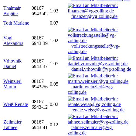
Thalmair
08167
1.03
Brigitte
6943-45
finanzen@vg-zolling.de
Toth Marlene
0.07
Vogl
08167
1.02
Alexandra
6943-39
vollstreckungsstelle@vg-
zolling.de
Vrhovnik
08167
1.07
Daniel
6943-37
daniel.vrhovnik@vg-zolling.de
Weinzierl
08167
0.05
Martin
6943-56
martin.weinzierl@vg-
zolling.de
08167
Weiß Renate
0.02
6943-12
renate.weiss@vg-zolling.de
Zeilmaier
08167
0.12
Tahnee
6943-41
tahnee.zeilmaier@vg-
zolling.de