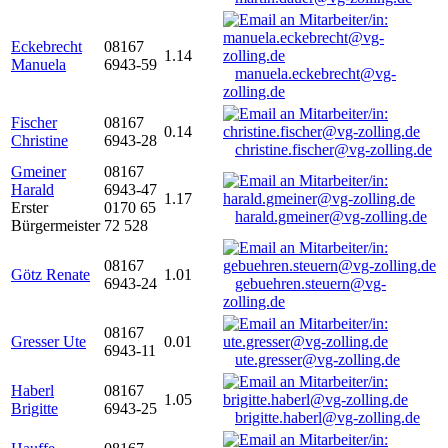
Eckebrecht
08167
1.14
Manuela
6943-59
manuela.eckebrecht@vg-
zolling.de
Fischer
08167
0.14
Christine
6943-28
christine.fischer@vg-zolling.de
Gmeiner
08167
Harald
6943-47
1.17
Erster
0170 65
harald.gmeiner@vg-zolling.de
Bürgermeister
72 528
08167
Götz Renate
1.01
6943-24
gebuehren.steuern@vg-
zolling.de
08167
Gresser Ute
0.01
6943-11
ute.gresser@vg-zolling.de
Haberl
08167
1.05
Brigitte
6943-25
brigitte.haberl@vg-zolling.de