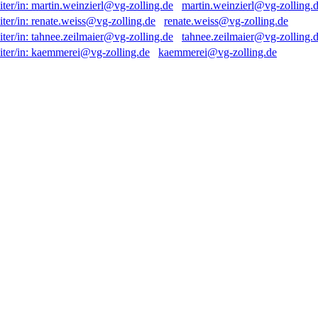
martin.weinzierl@vg-zolling.
renate.weiss@vg-zolling.de
tahnee.zeilmaier@vg-zolling.
kaemmerei@vg-zolling.de