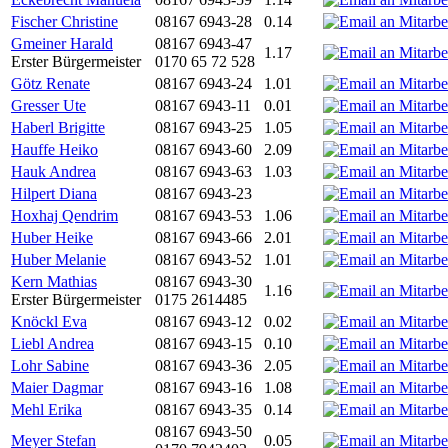
Fischer Christine
08167 6943-28
0.14
Gmeiner Harald
08167 6943-47
1.17
Erster Bürgermeister
0170 65 72 528
Götz Renate
08167 6943-24
1.01
Gresser Ute
08167 6943-11
0.01
Haberl Brigitte
08167 6943-25
1.05
Hauffe Heiko
08167 6943-60
2.09
Hauk Andrea
08167 6943-63
1.03
Hilpert Diana
08167 6943-23
Hoxhaj Qendrim
08167 6943-53
1.06
Huber Heike
08167 6943-66
2.01
Huber Melanie
08167 6943-52
1.01
Kern Mathias
08167 6943-30
1.16
Erster Bürgermeister
0175 2614485
Knöckl Eva
08167 6943-12
0.02
Liebl Andrea
08167 6943-15
0.10
Lohr Sabine
08167 6943-36
2.05
Maier Dagmar
08167 6943-16
1.08
Mehl Erika
08167 6943-35
0.14
08167 6943-50
Meyer Stefan
0.05