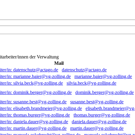
itarbeiter/innen der Verwaltung
Mail
datenschutz@actago.de
marianne.baier@vg-zolling.de
silvia.beck@vg-zolling.de
dominik.berger@vg-zolling.de
susanne.best@vg-zolling.de
elisabeth.brandmeier@vg-
thomas.burger@vg-zolling.de
daniela.dauer@vg-zolling.de
martin.dauer@vg-zolling.de
manuela.eckebrecht@vg-zo