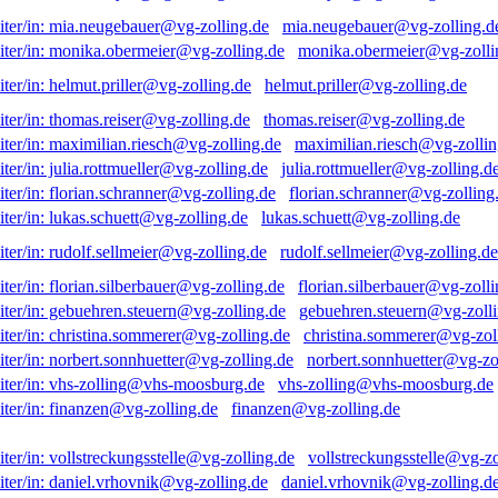
mia.neugebauer@vg-zolling.d
monika.obermeier@vg-zolli
helmut.priller@vg-zolling.de
thomas.reiser@vg-zolling.de
maximilian.riesch@vg-zollin
julia.rottmueller@vg-zolling.d
florian.schranner@vg-zolling
lukas.schuett@vg-zolling.de
rudolf.sellmeier@vg-zolling.de
florian.silberbauer@vg-zolli
gebuehren.steuern@vg-zolli
christina.sommerer@vg-zol
norbert.sonnhuetter@vg-zo
vhs-zolling@vhs-moosburg.de
finanzen@vg-zolling.de
vollstreckungsstelle@vg-zo
daniel.vrhovnik@vg-zolling.d