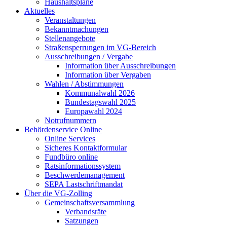
Haushaltspläne
Aktuelles
Veranstaltungen
Bekanntmachungen
Stellenangebote
Straßensperrungen im VG-Bereich
Ausschreibungen / Vergabe
Information über Ausschreibungen
Information über Vergaben
Wahlen / Abstimmungen
Kommunalwahl 2026
Bundestagswahl 2025
Europawahl 2024
Notrufnummern
Behördenservice Online
Online Services
Sicheres Kontaktformular
Fundbüro online
Ratsinformationssystem
Beschwerdemanagement
SEPA Lastschriftmandat
Über die VG-Zolling
Gemeinschaftsversammlung
Verbandsräte
Satzungen