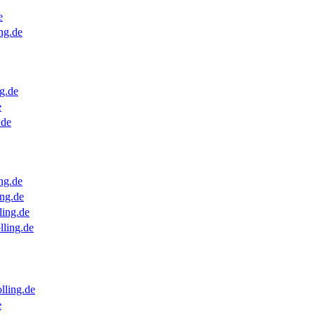
e
ng.de
g.de
e
.de
ng.de
ng.de
ling.de
lling.de
lling.de
e