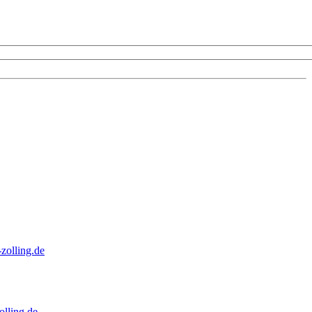
zolling.de
lling.de