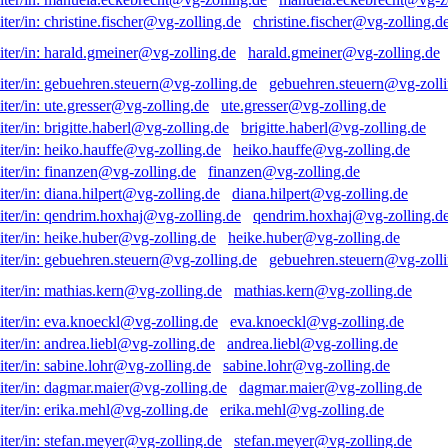
christine.fischer@vg-zolling.d
harald.gmeiner@vg-zolling.de
gebuehren.steuern@vg-zolli
ute.gresser@vg-zolling.de
brigitte.haberl@vg-zolling.de
heiko.hauffe@vg-zolling.de
finanzen@vg-zolling.de
diana.hilpert@vg-zolling.de
qendrim.hoxhaj@vg-zolling.d
heike.huber@vg-zolling.de
gebuehren.steuern@vg-zolli
mathias.kern@vg-zolling.de
eva.knoeckl@vg-zolling.de
andrea.liebl@vg-zolling.de
sabine.lohr@vg-zolling.de
dagmar.maier@vg-zolling.de
erika.mehl@vg-zolling.de
stefan.meyer@vg-zolling.de