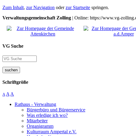
Zum Inhalt
,
zur Navigation
oder
zur Startseite
springen.
Verwaltungsgemeinschaft Zolling
| Online: https://www.vg-zolling.
VG Suche
suchen
Schriftgröße
A
A
A
Rathaus - Verwaltung
Bürgerbüro und Bürgerservice
Was erledige ich wo?
Mitarbeiter
Organigramm
Kulturraum Ampertal e.V.