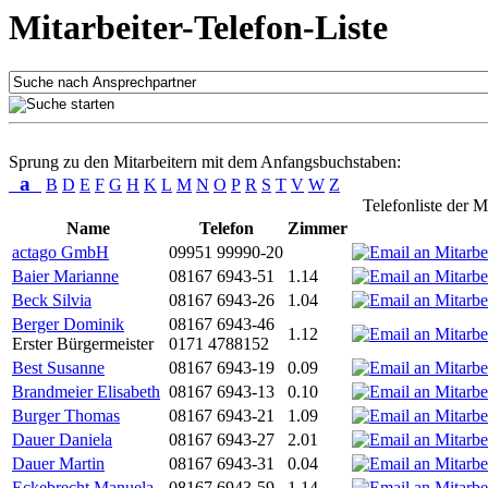
Mitarbeiter-Telefon-Liste
Sprung zu den Mitarbeitern mit dem Anfangsbuchstaben:
a
B
D
E
F
G
H
K
L
M
N
O
P
R
S
T
V
W
Z
Telefonliste der M
Name
Telefon
Zimmer
actago GmbH
09951 99990-20
Baier Marianne
08167 6943-51
1.14
Beck Silvia
08167 6943-26
1.04
Berger Dominik
08167 6943-46
1.12
Erster Bürgermeister
0171 4788152
Best Susanne
08167 6943-19
0.09
Brandmeier Elisabeth
08167 6943-13
0.10
Burger Thomas
08167 6943-21
1.09
Dauer Daniela
08167 6943-27
2.01
Dauer Martin
08167 6943-31
0.04
Eckebrecht Manuela
08167 6943-59
1.14