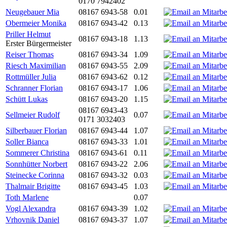
0170 7942402
Neugebauer Mia
08167 6943-58
0.01
Obermeier Monika
08167 6943-42
0.13
Priller Helmut
08167 6943-18
1.13
Erster Bürgermeister
Reiser Thomas
08167 6943-34
1.09
Riesch Maximilian
08167 6943-55
2.09
Rottmüller Julia
08167 6943-62
0.12
Schranner Florian
08167 6943-17
1.06
Schütt Lukas
08167 6943-20
1.15
08167 6943-43
Sellmeier Rudolf
0.07
0171 3032403
Silberbauer Florian
08167 6943-44
1.07
Soller Bianca
08167 6943-33
1.01
Sommerer Christina
08167 6943-61
0.11
Sonnhütter Norbert
08167 6943-22
2.06
Steinecke Corinna
08167 6943-32
0.03
Thalmair Brigitte
08167 6943-45
1.03
Toth Marlene
0.07
Vogl Alexandra
08167 6943-39
1.02
Vrhovnik Daniel
08167 6943-37
1.07