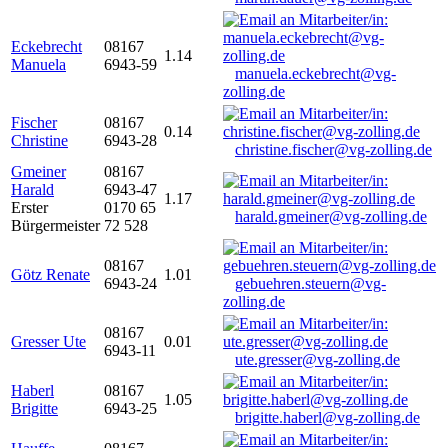
Eckebrecht
08167
1.14
Manuela
6943-59
manuela.eckebrecht@vg-
zolling.de
Fischer
08167
0.14
Christine
6943-28
christine.fischer@vg-zolling.de
Gmeiner
08167
Harald
6943-47
1.17
Erster
0170 65
harald.gmeiner@vg-zolling.de
Bürgermeister
72 528
08167
Götz Renate
1.01
6943-24
gebuehren.steuern@vg-
zolling.de
08167
Gresser Ute
0.01
6943-11
ute.gresser@vg-zolling.de
Haberl
08167
1.05
Brigitte
6943-25
brigitte.haberl@vg-zolling.de