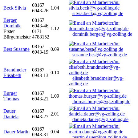
08167
Beck Silvia
1.04
6943-26
silvia.beck@vg-zolling.de
Berger
08167
Dominik
6943-46
1.12
Erster
0171
dominik.berger@vg-zolling.de
Bürgermeister
4788152
08167
Best Susanne
0.09
6943-19
susanne.best@vg-zolling.de
Brandmeier
08167
0.10
Elisabeth
6943-13
elisabeth.brandmeier@vg-
zolling.de
Burger
08167
1.09
Thomas
6943-21
thomas.burger@vg-zolling.de
Dauer
08167
2.01
Daniela
6943-27
daniela.dauer@vg-zolling.de
08167
Dauer Martin
0.04
6943-31
martin.dauer@vg-zolling.de