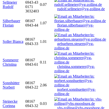
Sellmeier
6943-43
0.07
Rudolf
0171
rudolf.sellmeier@vg-zolling.de
3032403
Silberbauer
08167
1.07
Florian
6943-44
florian.silberbauer@vg-
zolling.de
08167
Soller Bianca
1.01
6943-33
gebuehren.steuern@vg-
zolling.de
Sommerer
08167
0.11
Christina
6943-61
christina.sommerer@vg-
zolling.de
Sonnhütter
08167
2.06
Norbert
6943-22
norbert.sonnhuetter@vg-
zolling.de
Steinecke
08167
0.03
Corinna
6943-32
vhs-zolling@vhs-moosburg.de