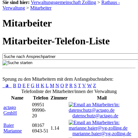
Sie sind hier:
Verwaltungsgemeinschaft Zolling
>
Rathaus -
Verwaltung
>
Mitarbeiter
Mitarbeiter
Mitarbeiter-Telefon-Liste
Sprung zu den Mitarbeitern mit dem Anfangsbuchstaben:
a
B
D
E
F
G
H
K
L
M
N
O
P
R
S
T
V
W
Z
Telefonliste der Mitarbeiter/innen der Verwaltung
Name
Telefon
Zimmer
Mail
09951
actago
99990-
GmbH
20
datenschutz@actago.de
Baier
08167
1.14
Marianne
6943-51
marianne.baier@vg-zolling.de