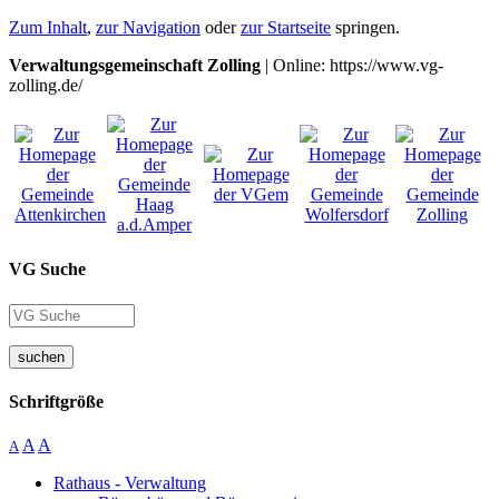
Zum Inhalt
,
zur Navigation
oder
zur Startseite
springen.
Verwaltungsgemeinschaft Zolling
| Online: https://www.vg-
zolling.de/
VG Suche
suchen
Schriftgröße
A
A
A
Rathaus - Verwaltung