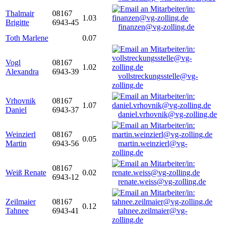
Thalmair
08167
1.03
Brigitte
6943-45
finanzen@vg-zolling.de
Toth Marlene
0.07
Vogl
08167
1.02
Alexandra
6943-39
vollstreckungsstelle@vg-
zolling.de
Vrhovnik
08167
1.07
Daniel
6943-37
daniel.vrhovnik@vg-zolling.de
Weinzierl
08167
0.05
Martin
6943-56
martin.weinzierl@vg-
zolling.de
08167
Weiß Renate
0.02
6943-12
renate.weiss@vg-zolling.de
Zeilmaier
08167
0.12
Tahnee
6943-41
tahnee.zeilmaier@vg-
zolling.de