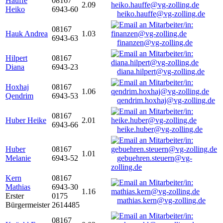
Hauffe
08167
2.09
Heiko
6943-60
heiko.hauffe@vg-zolling.de
08167
Hauk Andrea
1.03
6943-63
finanzen@vg-zolling.de
Hilpert
08167
Diana
6943-23
diana.hilpert@vg-zolling.de
Hoxhaj
08167
1.06
Qendrim
6943-53
qendrim.hoxhaj@vg-zolling.de
08167
Huber Heike
2.01
6943-66
heike.huber@vg-zolling.de
Huber
08167
1.01
Melanie
6943-52
gebuehren.steuern@vg-
zolling.de
Kern
08167
Mathias
6943-30
1.16
Erster
0175
mathias.kern@vg-zolling.de
Bürgermeister
2614485
08167