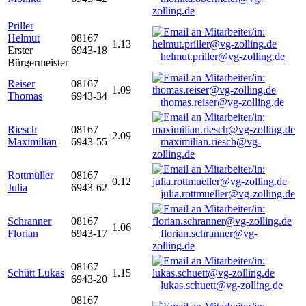
zolling.de
Priller
Helmut
08167
1.13
Erster
6943-18
helmut.priller@vg-zolling.de
Bürgermeister
Reiser
08167
1.09
Thomas
6943-34
thomas.reiser@vg-zolling.de
Riesch
08167
2.09
Maximilian
6943-55
maximilian.riesch@vg-
zolling.de
Rottmüller
08167
0.12
Julia
6943-62
julia.rottmueller@vg-zolling.de
Schranner
08167
1.06
Florian
6943-17
florian.schranner@vg-
zolling.de
08167
Schütt Lukas
1.15
6943-20
lukas.schuett@vg-zolling.de
08167