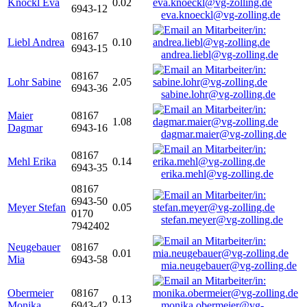
Knöckl Eva
0.02
6943-12
eva.knoeckl@vg-zolling.de
08167
Liebl Andrea
0.10
6943-15
andrea.liebl@vg-zolling.de
08167
Lohr Sabine
2.05
6943-36
sabine.lohr@vg-zolling.de
Maier
08167
1.08
Dagmar
6943-16
dagmar.maier@vg-zolling.de
08167
Mehl Erika
0.14
6943-35
erika.mehl@vg-zolling.de
08167
6943-50
Meyer Stefan
0.05
0170
stefan.meyer@vg-zolling.de
7942402
Neugebauer
08167
0.01
Mia
6943-58
mia.neugebauer@vg-zolling.de
Obermeier
08167
0.13
Monika
6943-42
monika.obermeier@vg-