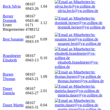
08167
Beck Silvia
1.04
6943-26
silvia.beck@vg-zolling.de
Berger
08167
Dominik
6943-46
1.12
Erster
0171
dominik.berger@vg-zolling.de
Bürgermeister
4788152
08167
Best Susanne
0.09
6943-19
susanne.best@vg-zolling.de
Brandmeier
08167
0.10
Elisabeth
6943-13
elisabeth.brandmeier@vg-
zolling.de
Burger
08167
1.09
Thomas
6943-21
thomas.burger@vg-zolling.de
Dauer
08167
2.01
Daniela
6943-27
daniela.dauer@vg-zolling.de
08167
Dauer Martin
0.04
6943-31
martin.dauer@vg-zolling.de