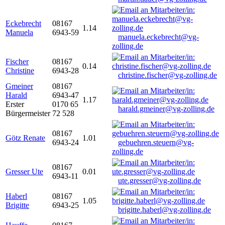
Eckebrecht
08167
1.14
Manuela
6943-59
manuela.eckebrecht@vg-
zolling.de
Fischer
08167
0.14
Christine
6943-28
christine.fischer@vg-zolling.de
Gmeiner
08167
Harald
6943-47
1.17
Erster
0170 65
harald.gmeiner@vg-zolling.de
Bürgermeister
72 528
08167
Götz Renate
1.01
6943-24
gebuehren.steuern@vg-
zolling.de
08167
Gresser Ute
0.01
6943-11
ute.gresser@vg-zolling.de
Haberl
08167
1.05
Brigitte
6943-25
brigitte.haberl@vg-zolling.de