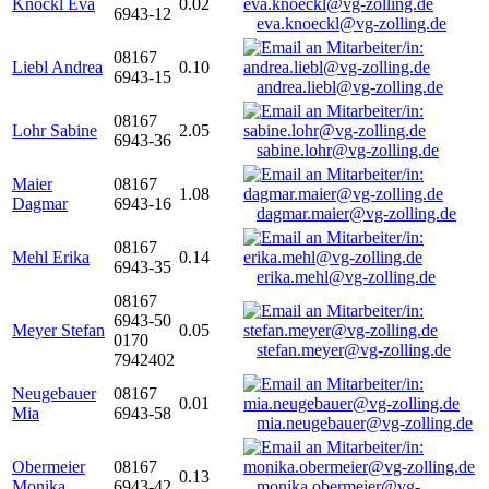
Knöckl Eva
0.02
6943-12
eva.knoeckl@vg-zolling.de
08167
Liebl Andrea
0.10
6943-15
andrea.liebl@vg-zolling.de
08167
Lohr Sabine
2.05
6943-36
sabine.lohr@vg-zolling.de
Maier
08167
1.08
Dagmar
6943-16
dagmar.maier@vg-zolling.de
08167
Mehl Erika
0.14
6943-35
erika.mehl@vg-zolling.de
08167
6943-50
Meyer Stefan
0.05
0170
stefan.meyer@vg-zolling.de
7942402
Neugebauer
08167
0.01
Mia
6943-58
mia.neugebauer@vg-zolling.de
Obermeier
08167
0.13
Monika
6943-42
monika.obermeier@vg-