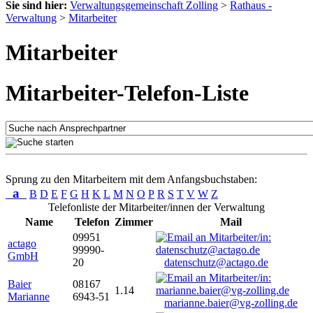
Sie sind hier:
Verwaltungsgemeinschaft Zolling
>
Rathaus -
Verwaltung
>
Mitarbeiter
Mitarbeiter
Mitarbeiter-Telefon-Liste
Sprung zu den Mitarbeitern mit dem Anfangsbuchstaben:
a
B
D
E
F
G
H
K
L
M
N
O
P
R
S
T
V
W
Z
Telefonliste der Mitarbeiter/innen der Verwaltung
Name
Telefon
Zimmer
Mail
09951
actago
99990-
GmbH
20
datenschutz@actago.de
Baier
08167
1.14
Marianne
6943-51
marianne.baier@vg-zolling.de