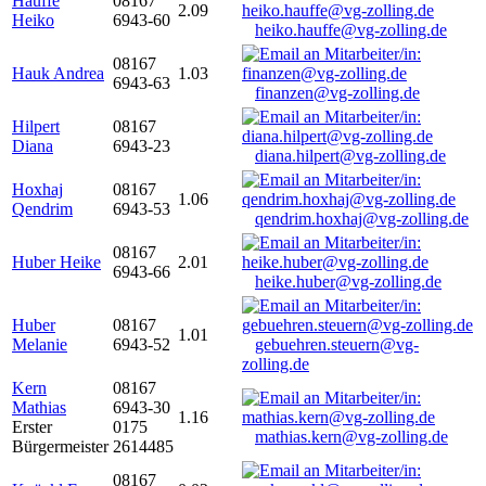
Hauffe
08167
2.09
Heiko
6943-60
heiko.hauffe@vg-zolling.de
08167
Hauk Andrea
1.03
6943-63
finanzen@vg-zolling.de
Hilpert
08167
Diana
6943-23
diana.hilpert@vg-zolling.de
Hoxhaj
08167
1.06
Qendrim
6943-53
qendrim.hoxhaj@vg-zolling.de
08167
Huber Heike
2.01
6943-66
heike.huber@vg-zolling.de
Huber
08167
1.01
Melanie
6943-52
gebuehren.steuern@vg-
zolling.de
Kern
08167
Mathias
6943-30
1.16
Erster
0175
mathias.kern@vg-zolling.de
Bürgermeister
2614485
08167