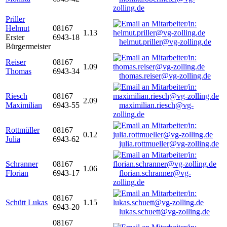
zolling.de
Priller
Helmut
08167
1.13
Erster
6943-18
helmut.priller@vg-zolling.de
Bürgermeister
Reiser
08167
1.09
Thomas
6943-34
thomas.reiser@vg-zolling.de
Riesch
08167
2.09
Maximilian
6943-55
maximilian.riesch@vg-
zolling.de
Rottmüller
08167
0.12
Julia
6943-62
julia.rottmueller@vg-zolling.de
Schranner
08167
1.06
Florian
6943-17
florian.schranner@vg-
zolling.de
08167
Schütt Lukas
1.15
6943-20
lukas.schuett@vg-zolling.de
08167