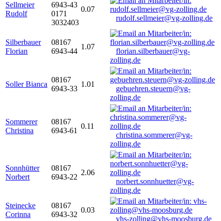
Sellmeier
6943-43
0.07
Rudolf
0171
rudolf.sellmeier@vg-zolling.de
3032403
Silberbauer
08167
1.07
Florian
6943-44
florian.silberbauer@vg-
zolling.de
08167
Soller Bianca
1.01
6943-33
gebuehren.steuern@vg-
zolling.de
Sommerer
08167
0.11
Christina
6943-61
christina.sommerer@vg-
zolling.de
Sonnhütter
08167
2.06
Norbert
6943-22
norbert.sonnhuetter@vg-
zolling.de
Steinecke
08167
0.03
Corinna
6943-32
vhs-zolling@vhs-moosburg.de