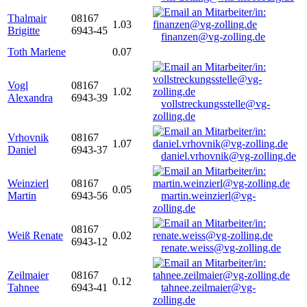
Thalmair
08167
1.03
Brigitte
6943-45
finanzen@vg-zolling.de
Toth Marlene
0.07
Vogl
08167
1.02
Alexandra
6943-39
vollstreckungsstelle@vg-
zolling.de
Vrhovnik
08167
1.07
Daniel
6943-37
daniel.vrhovnik@vg-zolling.de
Weinzierl
08167
0.05
Martin
6943-56
martin.weinzierl@vg-
zolling.de
08167
Weiß Renate
0.02
6943-12
renate.weiss@vg-zolling.de
Zeilmaier
08167
0.12
Tahnee
6943-41
tahnee.zeilmaier@vg-
zolling.de