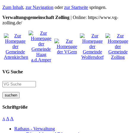
Zum Inhalt
,
zur Navigation
oder
zur Startseite
springen.
Verwaltungsgemeinschaft Zolling
| Online: https://www.vg-
zolling.de/
VG Suche
suchen
Schriftgröße
A
A
A
Rathaus - Verwaltung