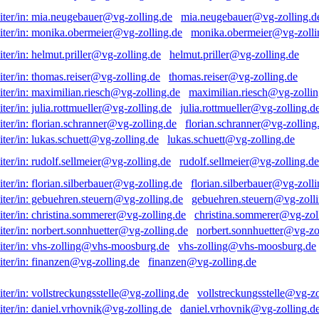
mia.neugebauer@vg-zolling.d
monika.obermeier@vg-zolli
helmut.priller@vg-zolling.de
thomas.reiser@vg-zolling.de
maximilian.riesch@vg-zollin
julia.rottmueller@vg-zolling.d
florian.schranner@vg-zolling
lukas.schuett@vg-zolling.de
rudolf.sellmeier@vg-zolling.de
florian.silberbauer@vg-zolli
gebuehren.steuern@vg-zolli
christina.sommerer@vg-zol
norbert.sonnhuetter@vg-zo
vhs-zolling@vhs-moosburg.de
finanzen@vg-zolling.de
vollstreckungsstelle@vg-zo
daniel.vrhovnik@vg-zolling.d