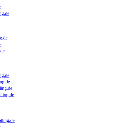
e
ng.de
g.de
e
.de
ng.de
ng.de
ling.de
lling.de
lling.de
e