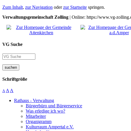
Zum Inhalt
,
zur Navigation
oder
zur Startseite
springen.
Verwaltungsgemeinschaft Zolling
| Online: https://www.vg-zolling.
VG Suche
suchen
Schriftgröße
A
A
A
Rathaus - Verwaltung
Bürgerbüro und Bürgerservice
Was erledige ich wo?
Mitarbeiter
Organigramm
Kulturraum Ampertal e.V.