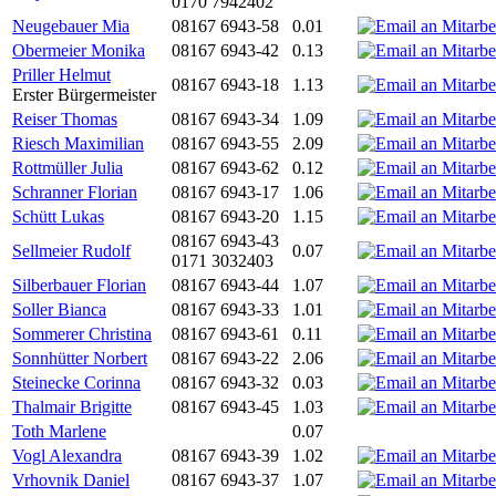
0170 7942402
Neugebauer Mia
08167 6943-58
0.01
Obermeier Monika
08167 6943-42
0.13
Priller Helmut
08167 6943-18
1.13
Erster Bürgermeister
Reiser Thomas
08167 6943-34
1.09
Riesch Maximilian
08167 6943-55
2.09
Rottmüller Julia
08167 6943-62
0.12
Schranner Florian
08167 6943-17
1.06
Schütt Lukas
08167 6943-20
1.15
08167 6943-43
Sellmeier Rudolf
0.07
0171 3032403
Silberbauer Florian
08167 6943-44
1.07
Soller Bianca
08167 6943-33
1.01
Sommerer Christina
08167 6943-61
0.11
Sonnhütter Norbert
08167 6943-22
2.06
Steinecke Corinna
08167 6943-32
0.03
Thalmair Brigitte
08167 6943-45
1.03
Toth Marlene
0.07
Vogl Alexandra
08167 6943-39
1.02
Vrhovnik Daniel
08167 6943-37
1.07