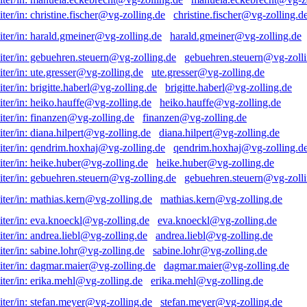
christine.fischer@vg-zolling.d
harald.gmeiner@vg-zolling.de
gebuehren.steuern@vg-zolli
ute.gresser@vg-zolling.de
brigitte.haberl@vg-zolling.de
heiko.hauffe@vg-zolling.de
finanzen@vg-zolling.de
diana.hilpert@vg-zolling.de
qendrim.hoxhaj@vg-zolling.d
heike.huber@vg-zolling.de
gebuehren.steuern@vg-zolli
mathias.kern@vg-zolling.de
eva.knoeckl@vg-zolling.de
andrea.liebl@vg-zolling.de
sabine.lohr@vg-zolling.de
dagmar.maier@vg-zolling.de
erika.mehl@vg-zolling.de
stefan.meyer@vg-zolling.de