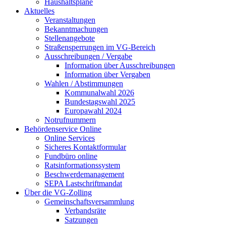
Haushaltspläne
Aktuelles
Veranstaltungen
Bekanntmachungen
Stellenangebote
Straßensperrungen im VG-Bereich
Ausschreibungen / Vergabe
Information über Ausschreibungen
Information über Vergaben
Wahlen / Abstimmungen
Kommunalwahl 2026
Bundestagswahl 2025
Europawahl 2024
Notrufnummern
Behördenservice Online
Online Services
Sicheres Kontaktformular
Fundbüro online
Ratsinformationssystem
Beschwerdemanagement
SEPA Lastschriftmandat
Über die VG-Zolling
Gemeinschaftsversammlung
Verbandsräte
Satzungen