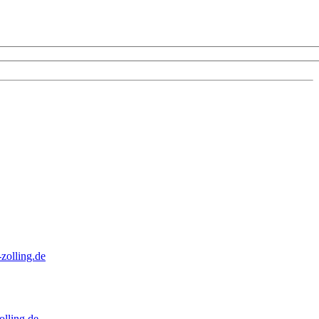
zolling.de
lling.de