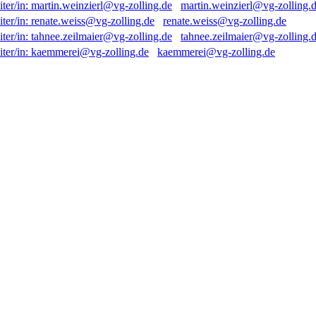
martin.weinzierl@vg-zolling.
renate.weiss@vg-zolling.de
tahnee.zeilmaier@vg-zolling.
kaemmerei@vg-zolling.de