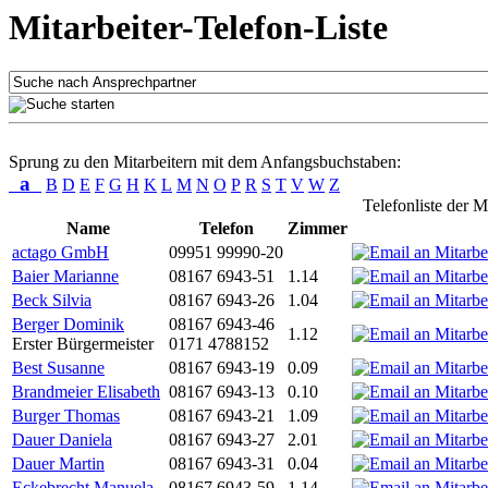
Mitarbeiter-Telefon-Liste
Sprung zu den Mitarbeitern mit dem Anfangsbuchstaben:
a
B
D
E
F
G
H
K
L
M
N
O
P
R
S
T
V
W
Z
Telefonliste der M
Name
Telefon
Zimmer
actago GmbH
09951 99990-20
Baier Marianne
08167 6943-51
1.14
Beck Silvia
08167 6943-26
1.04
Berger Dominik
08167 6943-46
1.12
Erster Bürgermeister
0171 4788152
Best Susanne
08167 6943-19
0.09
Brandmeier Elisabeth
08167 6943-13
0.10
Burger Thomas
08167 6943-21
1.09
Dauer Daniela
08167 6943-27
2.01
Dauer Martin
08167 6943-31
0.04
Eckebrecht Manuela
08167 6943-59
1.14