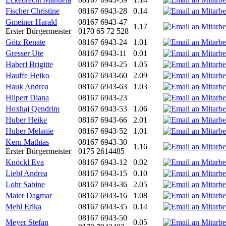
Fischer Christine
08167 6943-28
0.14
Gmeiner Harald
08167 6943-47
1.17
Erster Bürgermeister
0170 65 72 528
Götz Renate
08167 6943-24
1.01
Gresser Ute
08167 6943-11
0.01
Haberl Brigitte
08167 6943-25
1.05
Hauffe Heiko
08167 6943-60
2.09
Hauk Andrea
08167 6943-63
1.03
Hilpert Diana
08167 6943-23
Hoxhaj Qendrim
08167 6943-53
1.06
Huber Heike
08167 6943-66
2.01
Huber Melanie
08167 6943-52
1.01
Kern Mathias
08167 6943-30
1.16
Erster Bürgermeister
0175 2614485
Knöckl Eva
08167 6943-12
0.02
Liebl Andrea
08167 6943-15
0.10
Lohr Sabine
08167 6943-36
2.05
Maier Dagmar
08167 6943-16
1.08
Mehl Erika
08167 6943-35
0.14
08167 6943-50
Meyer Stefan
0.05