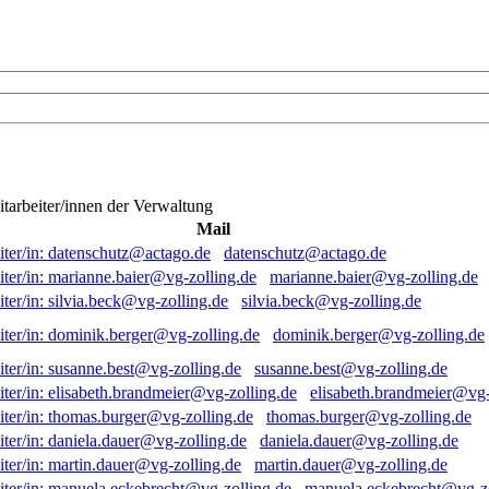
itarbeiter/innen der Verwaltung
Mail
datenschutz@actago.de
marianne.baier@vg-zolling.de
silvia.beck@vg-zolling.de
dominik.berger@vg-zolling.de
susanne.best@vg-zolling.de
elisabeth.brandmeier@vg-
thomas.burger@vg-zolling.de
daniela.dauer@vg-zolling.de
martin.dauer@vg-zolling.de
manuela.eckebrecht@vg-zo