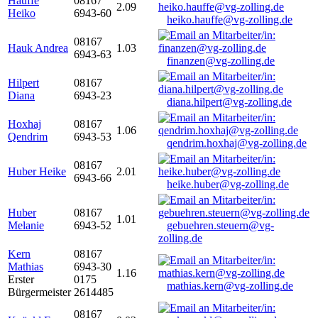
Hauffe
08167
2.09
Heiko
6943-60
heiko.hauffe@vg-zolling.de
08167
Hauk Andrea
1.03
6943-63
finanzen@vg-zolling.de
Hilpert
08167
Diana
6943-23
diana.hilpert@vg-zolling.de
Hoxhaj
08167
1.06
Qendrim
6943-53
qendrim.hoxhaj@vg-zolling.de
08167
Huber Heike
2.01
6943-66
heike.huber@vg-zolling.de
Huber
08167
1.01
Melanie
6943-52
gebuehren.steuern@vg-
zolling.de
Kern
08167
Mathias
6943-30
1.16
Erster
0175
mathias.kern@vg-zolling.de
Bürgermeister
2614485
08167