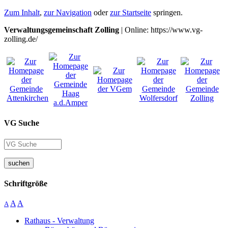
Zum Inhalt
,
zur Navigation
oder
zur Startseite
springen.
Verwaltungsgemeinschaft Zolling
| Online: https://www.vg-
zolling.de/
VG Suche
suchen
Schriftgröße
A
A
A
Rathaus - Verwaltung