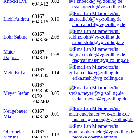
Knöckl Eva
0.02
6943-12
eva.knoeckl@vg-zolling.de
08167
Liebl Andrea
0.10
6943-15
andrea.liebl@vg-zolling.de
08167
Lohr Sabine
2.05
6943-36
sabine.lohr@vg-zolling.de
Maier
08167
1.08
Dagmar
6943-16
dagmar.maier@vg-zolling.de
08167
Mehl Erika
0.14
6943-35
erika.mehl@vg-zolling.de
08167
6943-50
Meyer Stefan
0.05
0170
stefan.meyer@vg-zolling.de
7942402
Neugebauer
08167
0.01
Mia
6943-58
mia.neugebauer@vg-zolling.de
Obermeier
08167
0.13
Monika
6943-42
monika.obermeier@vg-