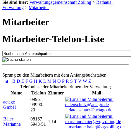
Sie sind hier:
Verwaltungsgemeinschaft Zolling
>
Rathaus -
Verwaltung
>
Mitarbeiter
Mitarbeiter
Mitarbeiter-Telefon-Liste
Sprung zu den Mitarbeitern mit dem Anfangsbuchstaben:
a
B
D
E
F
G
H
K
L
M
N
O
P
R
S
T
V
W
Z
Telefonliste der Mitarbeiter/innen der Verwaltung
Name
Telefon
Zimmer
Mail
09951
actago
99990-
GmbH
20
datenschutz@actago.de
Baier
08167
1.14
Marianne
6943-51
marianne.baier@vg-zolling.de