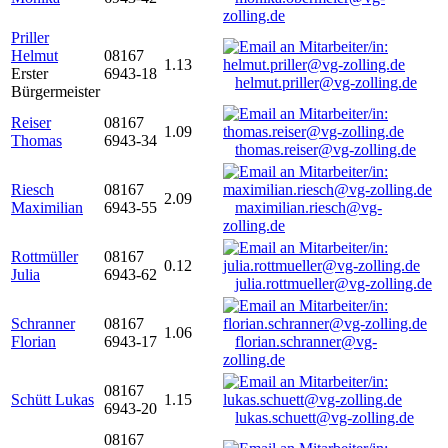
zolling.de
Priller
Helmut
08167
1.13
Erster
6943-18
helmut.priller@vg-zolling.de
Bürgermeister
Reiser
08167
1.09
Thomas
6943-34
thomas.reiser@vg-zolling.de
Riesch
08167
2.09
Maximilian
6943-55
maximilian.riesch@vg-
zolling.de
Rottmüller
08167
0.12
Julia
6943-62
julia.rottmueller@vg-zolling.de
Schranner
08167
1.06
Florian
6943-17
florian.schranner@vg-
zolling.de
08167
Schütt Lukas
1.15
6943-20
lukas.schuett@vg-zolling.de
08167