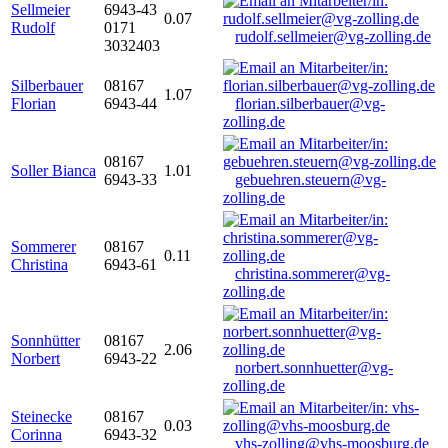
Sellmeier
6943-43
0.07
Rudolf
0171
rudolf.sellmeier@vg-zolling.de
3032403
Silberbauer
08167
1.07
Florian
6943-44
florian.silberbauer@vg-
zolling.de
08167
Soller Bianca
1.01
6943-33
gebuehren.steuern@vg-
zolling.de
Sommerer
08167
0.11
Christina
6943-61
christina.sommerer@vg-
zolling.de
Sonnhütter
08167
2.06
Norbert
6943-22
norbert.sonnhuetter@vg-
zolling.de
Steinecke
08167
0.03
Corinna
6943-32
vhs-zolling@vhs-moosburg.de