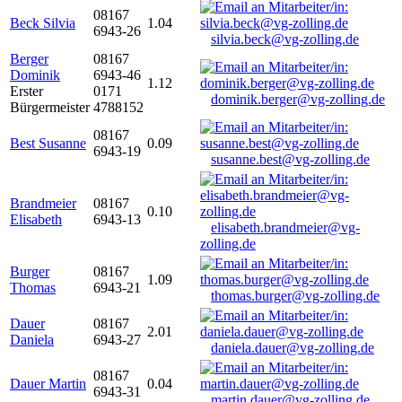
08167
Beck Silvia
1.04
6943-26
silvia.beck@vg-zolling.de
Berger
08167
Dominik
6943-46
1.12
Erster
0171
dominik.berger@vg-zolling.de
Bürgermeister
4788152
08167
Best Susanne
0.09
6943-19
susanne.best@vg-zolling.de
Brandmeier
08167
0.10
Elisabeth
6943-13
elisabeth.brandmeier@vg-
zolling.de
Burger
08167
1.09
Thomas
6943-21
thomas.burger@vg-zolling.de
Dauer
08167
2.01
Daniela
6943-27
daniela.dauer@vg-zolling.de
08167
Dauer Martin
0.04
6943-31
martin.dauer@vg-zolling.de