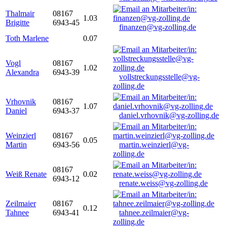
Thalmair
08167
1.03
Brigitte
6943-45
finanzen@vg-zolling.de
Toth Marlene
0.07
Vogl
08167
1.02
Alexandra
6943-39
vollstreckungsstelle@vg-
zolling.de
Vrhovnik
08167
1.07
Daniel
6943-37
daniel.vrhovnik@vg-zolling.de
Weinzierl
08167
0.05
Martin
6943-56
martin.weinzierl@vg-
zolling.de
08167
Weiß Renate
0.02
6943-12
renate.weiss@vg-zolling.de
Zeilmaier
08167
0.12
Tahnee
6943-41
tahnee.zeilmaier@vg-
zolling.de