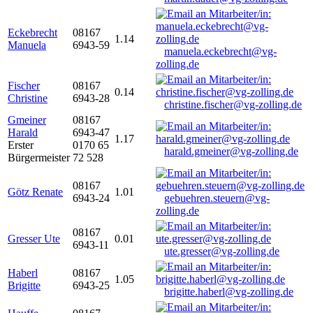
Eckebrecht
08167
1.14
Manuela
6943-59
manuela.eckebrecht@vg-
zolling.de
Fischer
08167
0.14
Christine
6943-28
christine.fischer@vg-zolling.de
Gmeiner
08167
Harald
6943-47
1.17
Erster
0170 65
harald.gmeiner@vg-zolling.de
Bürgermeister
72 528
08167
Götz Renate
1.01
6943-24
gebuehren.steuern@vg-
zolling.de
08167
Gresser Ute
0.01
6943-11
ute.gresser@vg-zolling.de
Haberl
08167
1.05
Brigitte
6943-25
brigitte.haberl@vg-zolling.de