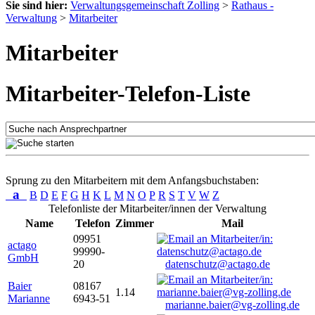
Sie sind hier:
Verwaltungsgemeinschaft Zolling
>
Rathaus -
Verwaltung
>
Mitarbeiter
Mitarbeiter
Mitarbeiter-Telefon-Liste
Sprung zu den Mitarbeitern mit dem Anfangsbuchstaben:
a
B
D
E
F
G
H
K
L
M
N
O
P
R
S
T
V
W
Z
Telefonliste der Mitarbeiter/innen der Verwaltung
Name
Telefon
Zimmer
Mail
09951
actago
99990-
GmbH
20
datenschutz@actago.de
Baier
08167
1.14
Marianne
6943-51
marianne.baier@vg-zolling.de