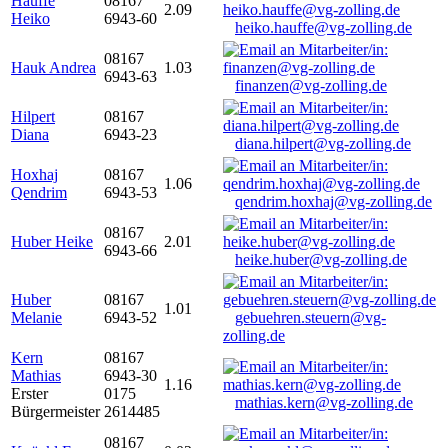
Hauffe
08167
2.09
Heiko
6943-60
heiko.hauffe@vg-zolling.de
08167
Hauk Andrea
1.03
6943-63
finanzen@vg-zolling.de
Hilpert
08167
Diana
6943-23
diana.hilpert@vg-zolling.de
Hoxhaj
08167
1.06
Qendrim
6943-53
qendrim.hoxhaj@vg-zolling.de
08167
Huber Heike
2.01
6943-66
heike.huber@vg-zolling.de
Huber
08167
1.01
Melanie
6943-52
gebuehren.steuern@vg-
zolling.de
Kern
08167
Mathias
6943-30
1.16
Erster
0175
mathias.kern@vg-zolling.de
Bürgermeister
2614485
08167