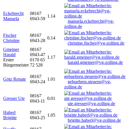
Eckebrecht
08167
1.14
Manuela
6943-59
manuela.eckebrecht@vg-
zolling.de
Fischer
08167
0.14
Christine
6943-28
christine.fischer@vg-zolling.de
Gmeiner
08167
Harald
6943-47
1.17
Erster
0170 65
harald.gmeiner@vg-zolling.de
Bürgermeister
72 528
08167
Götz Renate
1.01
6943-24
gebuehren.steuern@vg-
zolling.de
08167
Gresser Ute
0.01
6943-11
ute.gresser@vg-zolling.de
Haberl
08167
1.05
Brigitte
6943-25
brigitte.haberl@vg-zolling.de