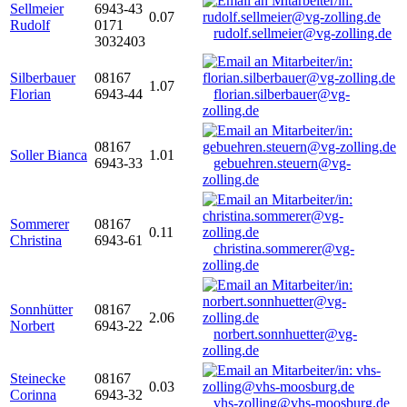
Sellmeier
6943-43
0.07
Rudolf
0171
rudolf.sellmeier@vg-zolling.de
3032403
Silberbauer
08167
1.07
Florian
6943-44
florian.silberbauer@vg-
zolling.de
08167
Soller Bianca
1.01
6943-33
gebuehren.steuern@vg-
zolling.de
Sommerer
08167
0.11
Christina
6943-61
christina.sommerer@vg-
zolling.de
Sonnhütter
08167
2.06
Norbert
6943-22
norbert.sonnhuetter@vg-
zolling.de
Steinecke
08167
0.03
Corinna
6943-32
vhs-zolling@vhs-moosburg.de