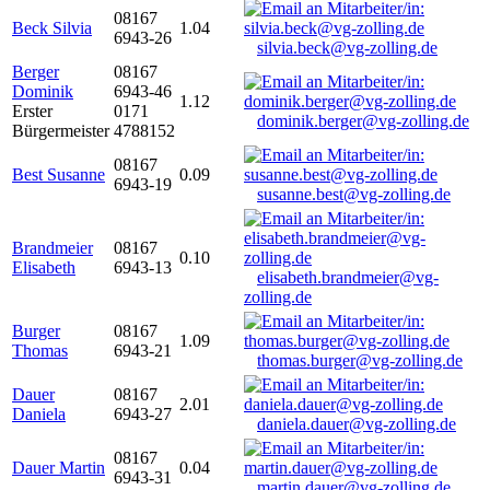
08167
Beck Silvia
1.04
6943-26
silvia.beck@vg-zolling.de
Berger
08167
Dominik
6943-46
1.12
Erster
0171
dominik.berger@vg-zolling.de
Bürgermeister
4788152
08167
Best Susanne
0.09
6943-19
susanne.best@vg-zolling.de
Brandmeier
08167
0.10
Elisabeth
6943-13
elisabeth.brandmeier@vg-
zolling.de
Burger
08167
1.09
Thomas
6943-21
thomas.burger@vg-zolling.de
Dauer
08167
2.01
Daniela
6943-27
daniela.dauer@vg-zolling.de
08167
Dauer Martin
0.04
6943-31
martin.dauer@vg-zolling.de