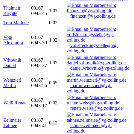
Thalmair
08167
1.03
Brigitte
6943-45
finanzen@vg-zolling.de
Toth Marlene
0.07
Vogl
08167
1.02
Alexandra
6943-39
vollstreckungsstelle@vg-
zolling.de
Vrhovnik
08167
1.07
Daniel
6943-37
daniel.vrhovnik@vg-zolling.de
Weinzierl
08167
0.05
Martin
6943-56
martin.weinzierl@vg-
zolling.de
08167
Weiß Renate
0.02
6943-12
renate.weiss@vg-zolling.de
Zeilmaier
08167
0.12
Tahnee
6943-41
tahnee.zeilmaier@vg-
zolling.de