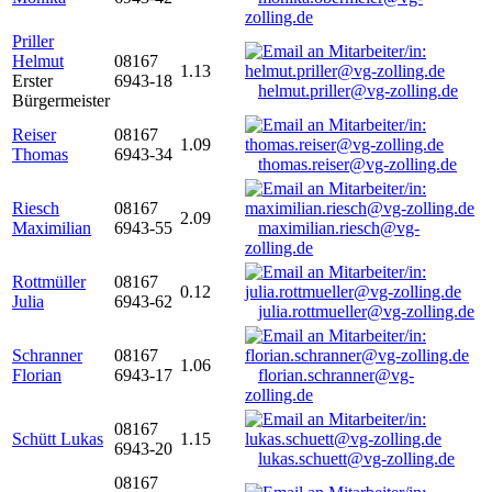
zolling.de
Priller
Helmut
08167
1.13
Erster
6943-18
helmut.priller@vg-zolling.de
Bürgermeister
Reiser
08167
1.09
Thomas
6943-34
thomas.reiser@vg-zolling.de
Riesch
08167
2.09
Maximilian
6943-55
maximilian.riesch@vg-
zolling.de
Rottmüller
08167
0.12
Julia
6943-62
julia.rottmueller@vg-zolling.de
Schranner
08167
1.06
Florian
6943-17
florian.schranner@vg-
zolling.de
08167
Schütt Lukas
1.15
6943-20
lukas.schuett@vg-zolling.de
08167