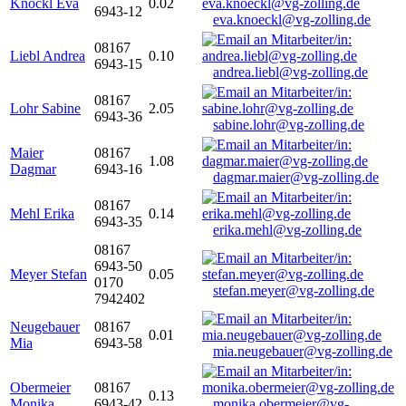
Knöckl Eva
0.02
6943-12
eva.knoeckl@vg-zolling.de
08167
Liebl Andrea
0.10
6943-15
andrea.liebl@vg-zolling.de
08167
Lohr Sabine
2.05
6943-36
sabine.lohr@vg-zolling.de
Maier
08167
1.08
Dagmar
6943-16
dagmar.maier@vg-zolling.de
08167
Mehl Erika
0.14
6943-35
erika.mehl@vg-zolling.de
08167
6943-50
Meyer Stefan
0.05
0170
stefan.meyer@vg-zolling.de
7942402
Neugebauer
08167
0.01
Mia
6943-58
mia.neugebauer@vg-zolling.de
Obermeier
08167
0.13
Monika
6943-42
monika.obermeier@vg-