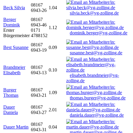
08167
Beck Silvia
1.04
6943-26
silvia.beck@vg-zolling.de
Berger
08167
Dominik
6943-46
1.12
Erster
0171
dominik.berger@vg-zolling.de
Bürgermeister
4788152
08167
Best Susanne
0.09
6943-19
susanne.best@vg-zolling.de
Brandmeier
08167
0.10
Elisabeth
6943-13
elisabeth.brandmeier@vg-
zolling.de
Burger
08167
1.09
Thomas
6943-21
thomas.burger@vg-zolling.de
Dauer
08167
2.01
Daniela
6943-27
daniela.dauer@vg-zolling.de
08167
Dauer Martin
0.04
6943-31
martin.dauer@vg-zolling.de