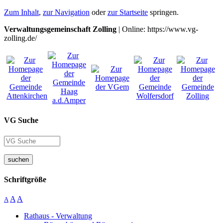
Zum Inhalt
,
zur Navigation
oder
zur Startseite
springen.
Verwaltungsgemeinschaft Zolling
| Online: https://www.vg-
zolling.de/
VG Suche
suchen
Schriftgröße
A
A
A
Rathaus - Verwaltung