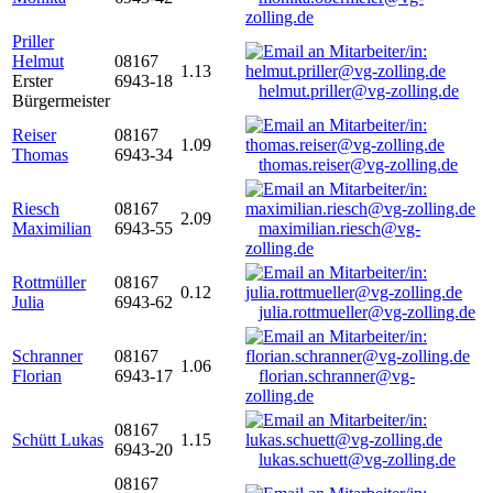
zolling.de
Priller
Helmut
08167
1.13
Erster
6943-18
helmut.priller@vg-zolling.de
Bürgermeister
Reiser
08167
1.09
Thomas
6943-34
thomas.reiser@vg-zolling.de
Riesch
08167
2.09
Maximilian
6943-55
maximilian.riesch@vg-
zolling.de
Rottmüller
08167
0.12
Julia
6943-62
julia.rottmueller@vg-zolling.de
Schranner
08167
1.06
Florian
6943-17
florian.schranner@vg-
zolling.de
08167
Schütt Lukas
1.15
6943-20
lukas.schuett@vg-zolling.de
08167