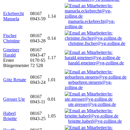
Eckebrecht
08167
1.14
Manuela
6943-59
manuela.eckebrecht@vg-
zolling.de
Fischer
08167
0.14
Christine
6943-28
christine.fischer@vg-zolling.de
Gmeiner
08167
Harald
6943-47
1.17
Erster
0170 65
harald.gmeiner@vg-zolling.de
Bürgermeister
72 528
08167
Götz Renate
1.01
6943-24
gebuehren.steuern@vg-
zolling.de
08167
Gresser Ute
0.01
6943-11
ute.gresser@vg-zolling.de
Haberl
08167
1.05
Brigitte
6943-25
brigitte.haberl@vg-zolling.de