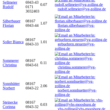
Sellmeier
6943-43
0.07
Rudolf
0171
rudolf.sellmeier@vg-zolling.de
3032403
Silberbauer
08167
1.07
Florian
6943-44
florian.silberbauer@vg-
zolling.de
08167
Soller Bianca
1.01
6943-33
gebuehren.steuern@vg-
zolling.de
Sommerer
08167
0.11
Christina
6943-61
christina.sommerer@vg-
zolling.de
Sonnhütter
08167
2.06
Norbert
6943-22
norbert.sonnhuetter@vg-
zolling.de
Steinecke
08167
0.03
Corinna
6943-32
vhs-zolling@vhs-moosburg.de