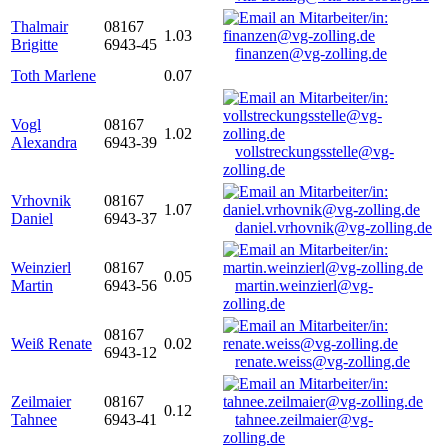
Thalmair
08167
1.03
Brigitte
6943-45
finanzen@vg-zolling.de
Toth Marlene
0.07
Vogl
08167
1.02
Alexandra
6943-39
vollstreckungsstelle@vg-
zolling.de
Vrhovnik
08167
1.07
Daniel
6943-37
daniel.vrhovnik@vg-zolling.de
Weinzierl
08167
0.05
Martin
6943-56
martin.weinzierl@vg-
zolling.de
08167
Weiß Renate
0.02
6943-12
renate.weiss@vg-zolling.de
Zeilmaier
08167
0.12
Tahnee
6943-41
tahnee.zeilmaier@vg-
zolling.de