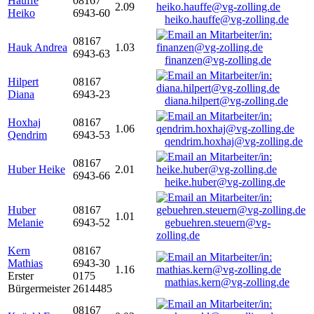
Hauffe
08167
2.09
Heiko
6943-60
heiko.hauffe@vg-zolling.de
08167
Hauk Andrea
1.03
6943-63
finanzen@vg-zolling.de
Hilpert
08167
Diana
6943-23
diana.hilpert@vg-zolling.de
Hoxhaj
08167
1.06
Qendrim
6943-53
qendrim.hoxhaj@vg-zolling.de
08167
Huber Heike
2.01
6943-66
heike.huber@vg-zolling.de
Huber
08167
1.01
Melanie
6943-52
gebuehren.steuern@vg-
zolling.de
Kern
08167
Mathias
6943-30
1.16
Erster
0175
mathias.kern@vg-zolling.de
Bürgermeister
2614485
08167