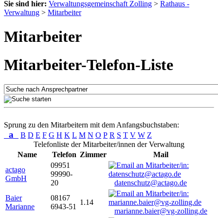
Sie sind hier:
Verwaltungsgemeinschaft Zolling
>
Rathaus -
Verwaltung
>
Mitarbeiter
Mitarbeiter
Mitarbeiter-Telefon-Liste
Sprung zu den Mitarbeitern mit dem Anfangsbuchstaben:
a
B
D
E
F
G
H
K
L
M
N
O
P
R
S
T
V
W
Z
Telefonliste der Mitarbeiter/innen der Verwaltung
Name
Telefon
Zimmer
Mail
09951
actago
99990-
GmbH
20
datenschutz@actago.de
Baier
08167
1.14
Marianne
6943-51
marianne.baier@vg-zolling.de