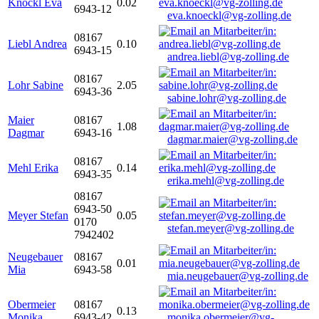
Knöckl Eva
0.02
6943-12
eva.knoeckl@vg-zolling.de
08167
Liebl Andrea
0.10
6943-15
andrea.liebl@vg-zolling.de
08167
Lohr Sabine
2.05
6943-36
sabine.lohr@vg-zolling.de
Maier
08167
1.08
Dagmar
6943-16
dagmar.maier@vg-zolling.de
08167
Mehl Erika
0.14
6943-35
erika.mehl@vg-zolling.de
08167
6943-50
Meyer Stefan
0.05
0170
stefan.meyer@vg-zolling.de
7942402
Neugebauer
08167
0.01
Mia
6943-58
mia.neugebauer@vg-zolling.de
Obermeier
08167
0.13
Monika
6943-42
monika.obermeier@vg-